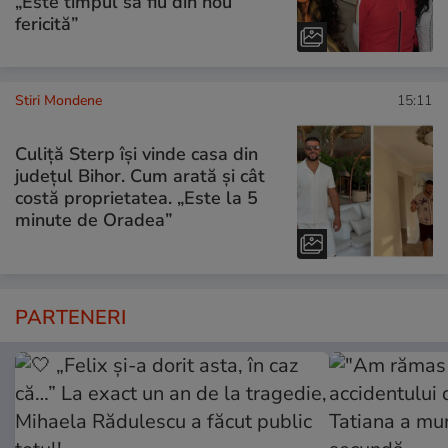
„Este timpul să fiu din nou
fericită”
Stiri Mondene
15:11
Culiță Sterp își vinde casa din
județul Bihor. Cum arată și cât
costă proprietatea. „Este la 5
minute de Oradea”
PARTENERI