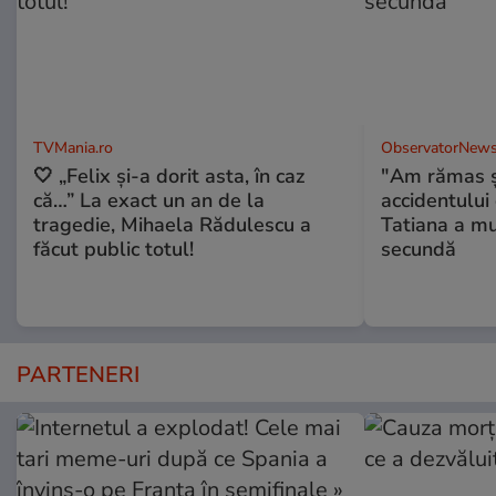
TVMania.ro
ObservatorNews
🤍 „Felix și-a dorit asta, în caz
"Am rămas şo
că…” La exact un an de la
accidentului 
tragedie, Mihaela Rădulescu a
Tatiana a mur
făcut public totul!
secundă
PARTENERI