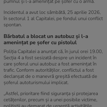
pumnul și l-a amenințat pe șofer cu o armă.
Incidentul a avut loc sâmbătă, 25 aprilie 2026,
în sectorul 1 al Capitalei, pe fondul unui conflict
spontan.
Bărbatul a blocat un autobuz și l-a
amenințat pe șofer cu pistolul
Poliția Capitalei a anunțat că, în jurul orei 19.00,
Secția 4 a fost sesizată despre un incident în
care șoferul unui autobuz a fost amenințat în
trafic. Conform autorităților, conflictul a fost
declanșat de o manevră greșită efectuată de
șoferul autoturismului implicat.
„Astfel, prioritare fiind siguranța și protejarea
cetățenilor, precum și a unei posibile victime,
polițiștii au demarat de urgență activitățile