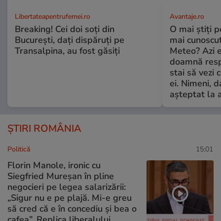
Libertateapentrufemei.ro
Avantaje.ro
Breaking! Cei doi soți din
O mai știți 
București, dați dispăruți pe
mai cunoscu
Transalpina, au fost găsiți
Meteo? Azi e
doamnă respe
stai să vezi 
ei. Nimeni, d
așteptat la 
ȘTIRI ROMÂNIA
Politică
15:01
Florin Manole, ironic cu
Siegfried Mureșan în pline
negocieri pe legea salarizării:
„Sigur nu e pe plajă. Mi-e greu
să cred că e în concediu și bea o
cafea”. Replica liberalului