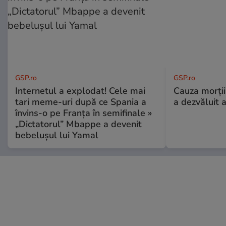
GSP.ro
GSP.ro
Internetul a explodat! Cele mai
Cauza morții
tari meme-uri după ce Spania a
a dezvăluit 
învins-o pe Franța în semifinale »
„Dictatorul” Mbappe a devenit
bebelușul lui Yamal