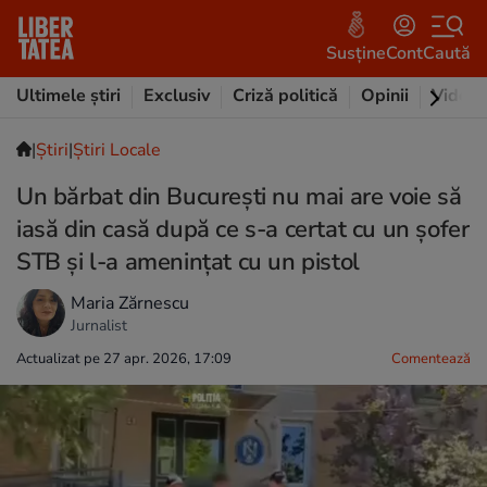
Susține
Cont
Caută
Ultimele știri
Exclusiv
Criză politică
Opinii
Video
|
Ştiri
|
Știri Locale
Un bărbat din București nu mai are voie să
iasă din casă după ce s-a certat cu un șofer
STB și l-a amenințat cu un pistol
Maria Zărnescu
Jurnalist
Actualizat pe 27 apr. 2026, 17:09
Comentează