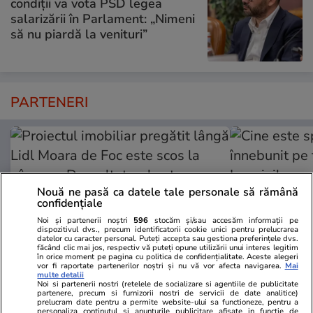
condiții va vota PSD legea
salarizării în Parlament: „Nimeni
să nu piardă la venituri”
PARTENERI
Nouă ne pasă ca datele tale personale să rămână
confidențiale
Noi și partenerii noștri
596
stocăm și/sau accesăm informații pe
dispozitivul dvs., precum identificatorii cookie unici pentru prelucrarea
datelor cu caracter personal. Puteți accepta sau gestiona preferințele dvs.
făcând clic mai jos, respectiv vă puteți opune utilizării unui interes legitim
în orice moment pe pagina cu politica de confidențialitate. Aceste alegeri
vor fi raportate partenerilor noștri și nu vă vor afecta navigarea.
Mai
multe detalii
Noi si partenerii nostri (retelele de socializare si agentiile de publicitate
ZiaruldeIasi.ro
Fanatik.ro
partenere, precum si furnizorii nostri de servicii de date analitice)
Proiectul imobiliar pregătit lângă
Cine este spo
prelucram date pentru a permite website-ului sa functioneze, pentru a
personaliza continutul si anunturile publicitare afisate in functie de