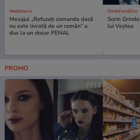
Mediafax.ro
StirileKanalD.ro
Mesajul „Refuzați comanda dacă
Sorin Grinde
nu este livrată de un român” a
lui Veștea
dus la un dosar PENAL
PROMO