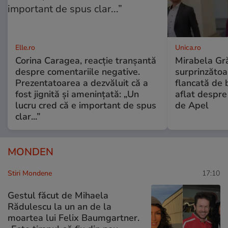
Elle.ro
Unica.ro
Corina Caragea, reacție tranșantă
Mirabela Gră
despre comentariile negative.
surprinzătoar
Prezentatoarea a dezvăluit că a
flancată de 
fost jignită și amenințată: „Un
aflat despre
lucru cred că e important de spus
de Apel
clar...”
MONDEN
Stiri Mondene
17:10
Gestul făcut de Mihaela
Rădulescu la un an de la
moartea lui Felix Baumgartner.