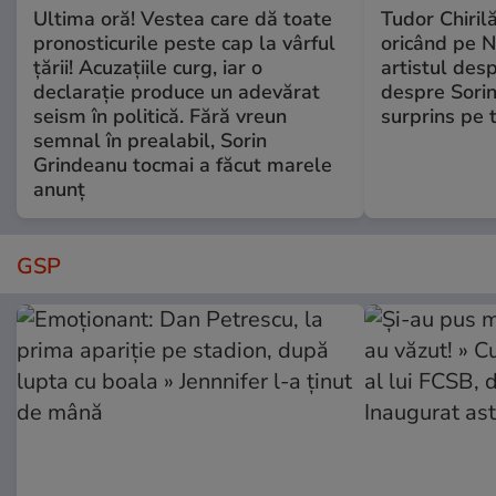
Ultima oră! Vestea care dă toate
Tudor Chiril
pronosticurile peste cap la vârful
oricând pe N
țării! Acuzațiile curg, iar o
artistul desp
declarație produce un adevărat
despre Sorin
seism în politică. Fără vreun
surprins pe 
semnal în prealabil, Sorin
Grindeanu tocmai a făcut marele
anunț
GSP