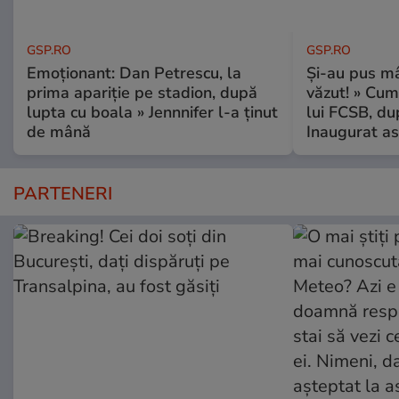
GSP.RO
GSP.RO
Emoționant: Dan Petrescu, la
Și-au pus mâ
prima apariție pe stadion, după
văzut! » Cum
lupta cu boala » Jennnifer l-a ținut
lui FCSB, du
de mână
Inaugurat as
PARTENERI