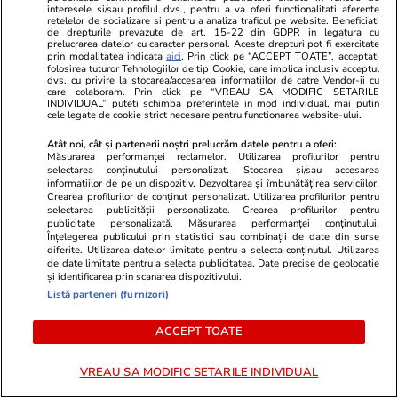
Lidl Moara de Foc este scos la
înnebunit pe 
interesele si/sau profilul dvs., pentru a va oferi functionalitati aferente
retelelor de socializare si pentru a analiza traficul pe website. Beneficiati
vânzare. Dezvoltatorul este
Imaginile cu
de drepturile prevazute de art. 15-22 din GDPR in legatura cu
prelucrarea datelor cu caracter personal. Aceste drepturi pot fi exercitate
asociat în piață cu un alt proiect
costum de ba
prin modalitatea indicata
aici
. Prin click pe “ACCEPT TOATE”, acceptati
de anvergură
folosirea tuturor Tehnologiilor de tip Cookie, care implica inclusiv acceptul
dvs. cu privire la stocarea/accesarea informatiilor de catre Vendor-ii cu
care colaboram. Prin click pe “VREAU SA MODIFIC SETARILE
INDIVIDUAL” puteti schimba preferintele in mod individual, mai putin
cele legate de cookie strict necesare pentru functionarea website-ului.
ULTIMELE ȘTIRI
Atât noi, cât și partenerii noștri prelucrăm datele pentru a oferi:
Măsurarea performanței reclamelor. Utilizarea profilurilor pentru
selectarea conținutului personalizat. Stocarea și/sau accesarea
informațiilor de pe un dispozitiv. Dezvoltarea și îmbunătățirea serviciilor.
Fotbal
22:24
Crearea profilurilor de conținut personalizat. Utilizarea profilurilor pentru
La ce oră e Franța – Anglia, finala mică de la
selectarea publicității personalizate. Crearea profilurilor pentru
publicitate personalizată. Măsurarea performanței conținutului.
Mondialul de fotbal și cine transmite la TV /
Înțelegerea publicului prin statistici sau combinații de date din surse
diferite. Utilizarea datelor limitate pentru a selecta conținutul. Utilizarea
Mesajul lui Mbappe pentru antrenorul său:
de date limitate pentru a selecta publicitatea. Date precise de geolocație
și identificarea prin scanarea dispozitivului.
„Azi e ultimul tău dans”
Listă parteneri (furnizori)
ACCEPT TOATE
Politică
22:05
Cum a aflat primarul Chișinăului înaintea lui
VREAU SA MODIFIC SETARILE INDIVIDUAL
Bolojan că Adrian Veștea va fi propus premier