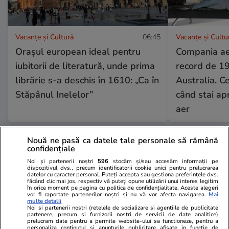
Vacanțe și Cultură
06:45
Vacanțe și Cultu
Orașul european ideal pentru
Compania ae
iubitorii de literatură, unde prima
record de 19
librărie s-a deschis în 1610: „Ca în
Australia. C
Stăpânul Inelelor”
când stai apr
aer
Nouă ne pasă ca datele tale personale să rămână
confidențiale
Horoscop
25 iul.
Noi și partenerii noștri
596
stocăm și/sau accesăm informații pe
Horoscop 26 iulie 2026. Racii
dispozitivul dvs., precum identificatorii cookie unici pentru prelucrarea
datelor cu caracter personal. Puteți accepta sau gestiona preferințele dvs.
încep o perioadă mai dificilă în
făcând clic mai jos, respectiv vă puteți opune utilizării unui interes legitim
în orice moment pe pagina cu politica de confidențialitate. Aceste alegeri
relația cu superiorii, poate și pe
vor fi raportate partenerilor noștri și nu vă vor afecta navigarea.
Mai
multe detalii
fondul unui volum mai mare de
Noi si partenerii nostri (retelele de socializare si agentiile de publicitate
partenere, precum si furnizorii nostri de servicii de date analitice)
muncă
prelucram date pentru a permite website-ului sa functioneze, pentru a
personaliza continutul si anunturile publicitare afisate in functie de