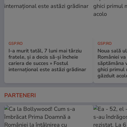
GSP.RO
GSP.RO
I-a murit tatăl, 7 luni mai târziu
Noua sală u
fratele, și a decis să-și încheie
României va 
cariera de succes » Fostul
săptămâna vi
internațional este astăzi grădinar
ghici primul 
găzduit acol
PARTENERI