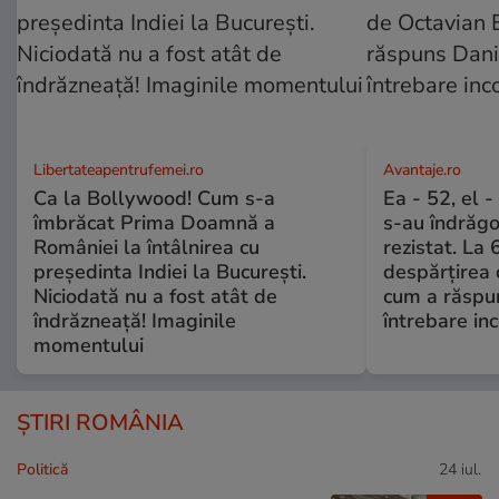
Libertateapentrufemei.ro
Avantaje.ro
Ca la Bollywood! Cum s-a
Ea - 52, el 
îmbrăcat Prima Doamnă a
s-au îndrăgos
României la întâlnirea cu
rezistat. La 
președinta Indiei la București.
despărțirea 
Niciodată nu a fost atât de
cum a răspu
îndrăzneață! Imaginile
întrebare i
momentului
ȘTIRI ROMÂNIA
Politică
24 iul.