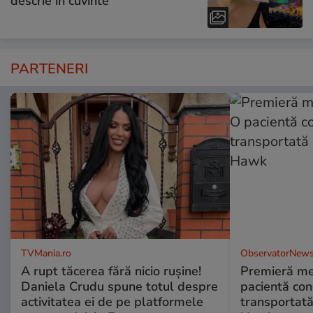
descrie în cuvinte”
PARTENERI
TVMania.ro
ObservatorNews
A rupt tăcerea fără nicio rușine!
Premieră me
Daniela Crudu spune totul despre
pacientă co
activitatea ei de pe platformele
transportată