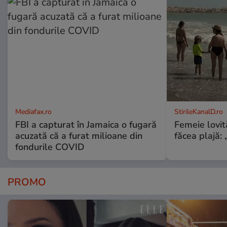
Mediafax.ro
StirileKanalD.ro
FBI a capturat în Jamaica o fugară
Femeie lovit
acuzată că a furat milioane din
făcea plajă: „
fondurile COVID
PROMO