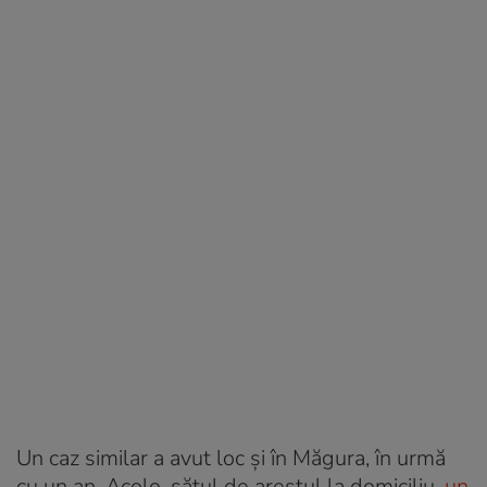
Un caz similar a avut loc și în Măgura, în urmă
cu un an. Acolo, sătul de arestul la domiciliu,
un