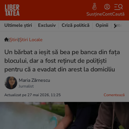
Susține
Cont
Caută
Ultimele știri
Exclusiv
Criză politică
Opinii
Intervi
|
Ştiri
|
Știri Locale
Un bărbat a ieșit să bea pe banca din fața
blocului, dar a fost reținut de polițiști
pentru că a evadat din arest la domiciliu
Maria Zărnescu
Jurnalist
Actualizat pe 27 mai 2026, 11:25
Comentează