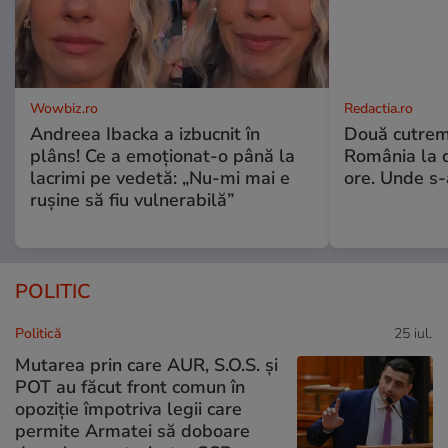
Wowbiz.ro
Redactia.ro
Andreea Ibacka a izbucnit în
Două cutrem
plâns! Ce a emoționat-o până la
România la d
lacrimi pe vedetă: „Nu-mi mai e
ore. Unde s
rușine să fiu vulnerabilă”
POLITIC
Politică
25 iul.
Mutarea prin care AUR, S.O.S. și
POT au făcut front comun în
opoziție împotriva legii care
permite Armatei să doboare