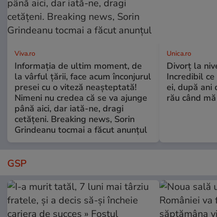
Viva.ro
Unica.ro
Informația de ultim moment, de
Divorț la nive
la vârful țării, face acum înconjurul
Incredibil ce
presei cu o viteză neașteptată!
ei, după ani 
Nimeni nu credea că se va ajunge
rău când mă
până aici, dar iată-ne, dragi
cetățeni. Breaking news, Sorin
Grindeanu tocmai a făcut anunțul
GSP