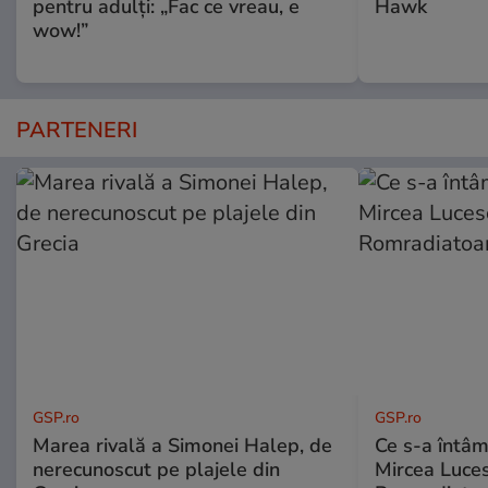
pentru adulți: „Fac ce vreau, e
Hawk
wow!”
PARTENERI
GSP.ro
GSP.ro
Marea rivală a Simonei Halep, de
Ce s-a întâmp
nerecunoscut pe plajele din
Mircea Luces