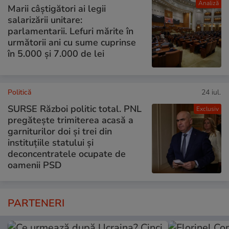
Analiză
Marii câștigători ai legii
salarizării unitare:
parlamentarii. Lefuri mărite în
următorii ani cu sume cuprinse
în 5.000 și 7.000 de lei
Politică
24 iul.
SURSE Război politic total. PNL
Exclusiv
pregătește trimiterea acasă a
garniturilor doi și trei din
instituțiile statului și
deconcentratele ocupate de
oamenii PSD
PARTENERI