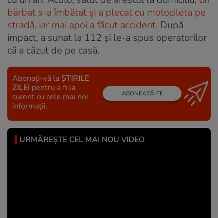
bărbat s-a îmbătat și a plecat cu motocileta pe
stradă, iar mai apoi a făcut accident
. După
impact, a sunat la 112 și le-a spus operatorilor
că a căzut de pe casă.
Abonați-vă la
ȘTIRILE
ZILEI
pentru a fi la
ABONEAZĂ-TE
curent cu cele mai noi
informații.
URMĂREȘTE CEL MAI NOU VIDEO