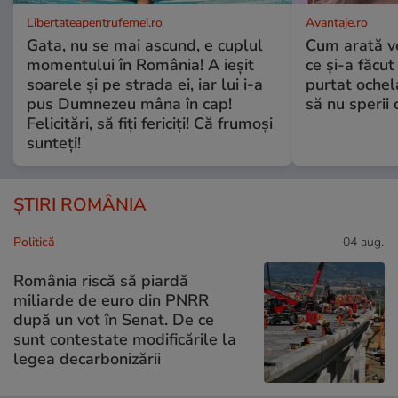
Libertateapentrufemei.ro
Avantaje.ro
Gata, nu se mai ascund, e cuplul
Cum arată v
momentului în România! A ieșit
ce și-a făcut
soarele și pe strada ei, iar lui i-a
purtat ochel
pus Dumnezeu mâna în cap!
să nu sperii c
Felicitări, să fiți fericiți! Că frumoși
sunteți!
ȘTIRI ROMÂNIA
Politică
04 aug.
România riscă să piardă
miliarde de euro din PNRR
după un vot în Senat. De ce
sunt contestate modificările la
legea decarbonizării