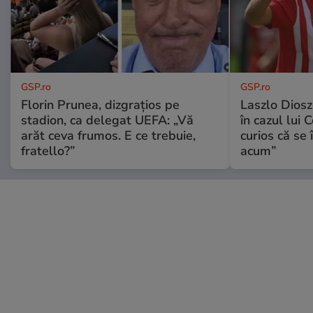
GSP.ro
GSP.ro
Florin Prunea, dizgrațios pe
Laszlo Diosz
stadion, ca delegat UEFA: „Vă
în cazul lui 
arăt ceva frumos. E ce trebuie,
curios că se
fratello?”
acum”