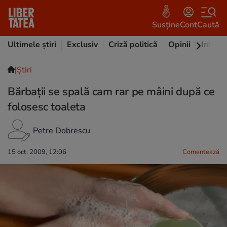
Susține
Cont
Caută
Ultimele știri
Exclusiv
Criză politică
Opinii
Intervi
|
Ştiri
Bărbaţii se spală cam rar pe mâini după ce
folosesc toaleta
Petre Dobrescu
15 oct. 2009, 12:06
Comentează