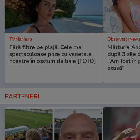
TVMania.ro
ObservatorNews
Fără filtre pe plajă! Cele mai
Mărturia And
spectaculoase poze cu vedetele
după 3 zile d
noastre în costum de baie [FOTO]
"Am fost în p
acasă"
PARTENERI