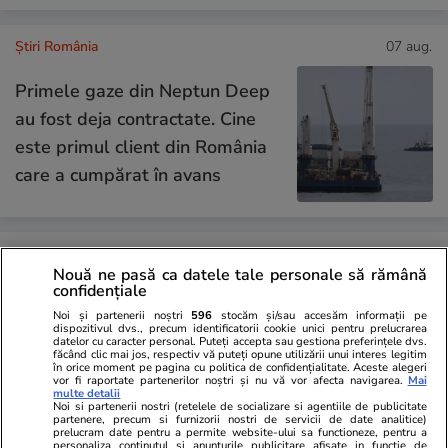
Știri România
07 aug.
Primele gaze din Neptun Deep
au fost deja contractate. Cine
este primul client din România
care a cumpărat în avans
Știri România
07 aug.
Nouă ne pasă ca datele tale personale să rămână
O legumă exotică, aclimatizată
confidențiale
în România, va fi vândută în
Noi și partenerii noștri
596
stocăm și/sau accesăm informații pe
dispozitivul dvs., precum identificatorii cookie unici pentru prelucrarea
premieră. Cercetătorii de la
datelor cu caracter personal. Puteți accepta sau gestiona preferințele dvs.
făcând clic mai jos, respectiv vă puteți opune utilizării unui interes legitim
Buzău mizează pe un real
în orice moment pe pagina cu politica de confidențialitate. Aceste alegeri
vor fi raportate partenerilor noștri și nu vă vor afecta navigarea.
Mai
succes
multe detalii
Noi si partenerii nostri (retelele de socializare si agentiile de publicitate
partenere, precum si furnizorii nostri de servicii de date analitice)
prelucram date pentru a permite website-ului sa functioneze, pentru a
personaliza continutul si anunturile publicitare afisate in functie de