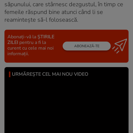
săpunului, care stârnesc dezgustul, în timp ce
femeile răspund bine atunci când li se
reaminteşte să-l folosească.
Abonați-vă la
ȘTIRILE
ZILEI
pentru a fi la
ABONEAZĂ-TE
curent cu cele mai noi
informații.
URMĂREȘTE CEL MAI NOU VIDEO