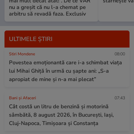
mai mult decât atât!”. De ce VAR
stârnește val
nu a greșit că nu l-a chemat pe
arbitru să revadă faza. Exclusiv
ULTIMELE ȘTIRI
Stiri Mondene
08:00
Povestea emoționantă care i-a schimbat viața
lui Mihai Ghiță în urmă cu șapte ani: „S-a
apropiat de mine și n-a mai plecat”
Bani și Afaceri
07:43
Cât costă un litru de benzină și motorină
sâmbătă, 8 august 2026, în București, Iași,
Cluj-Napoca, Timișoara și Constanța