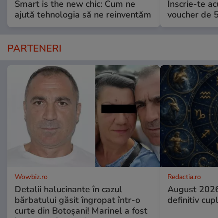
Smart is the new chic: Cum ne
Înscrie-te ac
ajută tehnologia să ne reinventăm
voucher de 5
PARTENERI
Wowbiz.ro
Redactia.ro
Detalii halucinante în cazul
August 2026
bărbatului găsit îngropat într-o
definitiv cup
curte din Botoșani! Marinel a fost