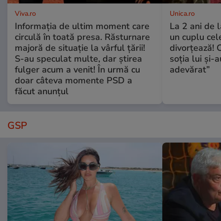
Viva.ro
Unica.ro
Informația de ultim moment care
La 2 ani de 
circulă în toată presa. Răsturnare
un cuplu ce
majoră de situație la vârful țării!
divorțează! C
S-au speculat multe, dar știrea
soția lui și-
fulger acum a venit! În urmă cu
adevărat”
doar câteva momente PSD a
făcut anunțul
GSP