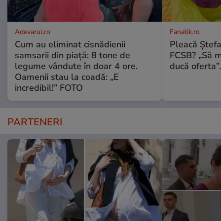
Adevarul.ro
Fanatik.ro
Cum au eliminat cisnădienii
Pleacă Ștef
samsarii din piață: 8 tone de
FCSB? „Să me
legume vândute în doar 4 ore.
ducă oferta”.
Oamenii stau la coadă: „E
incredibil!” FOTO
PARTENERI