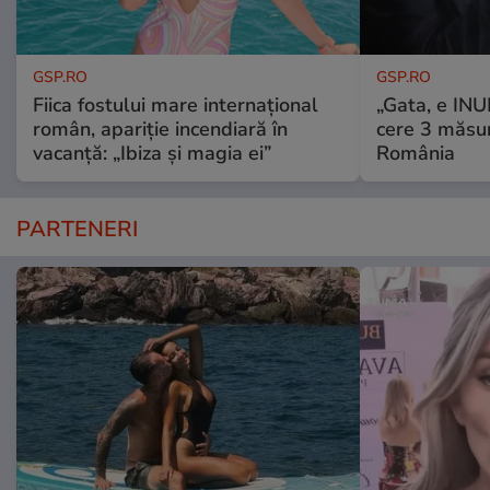
GSP.RO
GSP.RO
Fiica fostului mare internațional
„Gata, e IN
român, apariție incendiară în
cere 3 măsu
vacanță: „Ibiza și magia ei”
România
PARTENERI