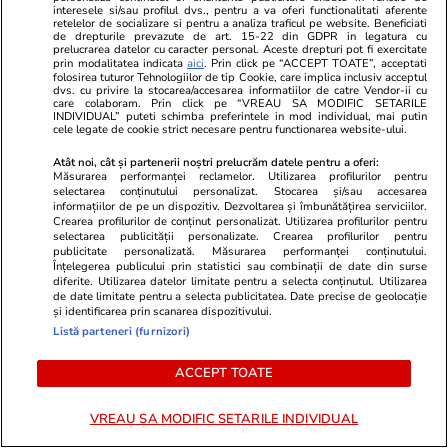
interesele si/sau profilul dvs., pentru a va oferi functionalitati aferente
Opinii
07 aug.
retelelor de socializare si pentru a analiza traficul pe website. Beneficiati
de drepturile prevazute de art. 15-22 din GDPR in legatura cu
prelucrarea datelor cu caracter personal. Aceste drepturi pot fi exercitate
prin modalitatea indicata
aici
. Prin click pe “ACCEPT TOATE”, acceptati
De ce nu stingem lumina când
folosirea tuturor Tehnologiilor de tip Cookie, care implica inclusiv acceptul
dvs. cu privire la stocarea/accesarea informatiilor de catre Vendor-ii cu
ne zice Bolojan. Criza Dunării e
care colaboram. Prin click pe “VREAU SA MODIFIC SETARILE
INDIVIDUAL” puteti schimba preferintele in mod individual, mai putin
doar un avertisment
cele legate de cookie strict necesare pentru functionarea website-ului.
Atât noi, cât și partenerii noștri prelucrăm datele pentru a oferi:
Măsurarea performanței reclamelor. Utilizarea profilurilor pentru
selectarea conținutului personalizat. Stocarea și/sau accesarea
informațiilor de pe un dispozitiv. Dezvoltarea și îmbunătățirea serviciilor.
Opinii
07 aug.
Crearea profilurilor de conținut personalizat. Utilizarea profilurilor pentru
selectarea publicității personalizate. Crearea profilurilor pentru
publicitate personalizată. Măsurarea performanței conținutului.
Înțelegerea publicului prin statistici sau combinații de date din surse
diferite. Utilizarea datelor limitate pentru a selecta conținutul. Utilizarea
Cum supraviețuiești unui șef
de date limitate pentru a selecta publicitatea. Date precise de geolocație
și identificarea prin scanarea dispozitivului.
prost
Listă parteneri (furnizori)
ACCEPT TOATE
VREAU SA MODIFIC SETARILE INDIVIDUAL
Opinii
07 aug.