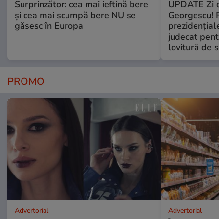
Surprinzător: cea mai ieftină bere
UPDATE Zi d
și cea mai scumpă bere NU se
Georgescu! F
găsesc în Europa
prezidențiale
judecat pent
lovitură de s
PROMO
Advertorial
Advertorial