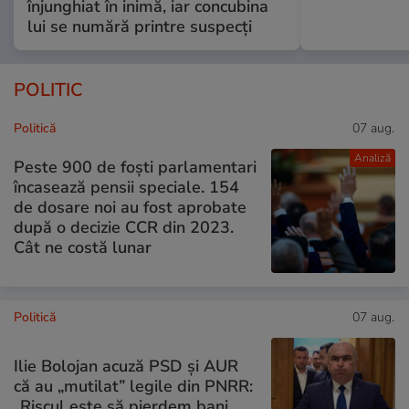
înjunghiat în inimă, iar concubina
lui se numără printre suspecți
POLITIC
Politică
07 aug.
Analiză
Peste 900 de foști parlamentari
încasează pensii speciale. 154
de dosare noi au fost aprobate
după o decizie CCR din 2023.
Cât ne costă lunar
Politică
07 aug.
Ilie Bolojan acuză PSD și AUR
că au „mutilat” legile din PNRR:
„Riscul este să pierdem bani