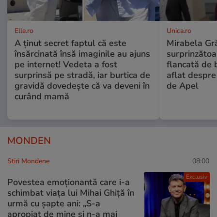
Elle.ro
Unica.ro
A ținut secret faptul că este
Mirabela Gră
însărcinată însă imaginile au ajuns
surprinzătoar
pe internet! Vedeta a fost
flancată de 
surprinsă pe stradă, iar burtica de
aflat despre
gravidă dovedește că va deveni în
de Apel
curând mamă
MONDEN
Stiri Mondene
08:00
Exclusiv
Povestea emoționantă care i-a
schimbat viața lui Mihai Ghiță în
urmă cu șapte ani: „S-a
apropiat de mine și n-a mai