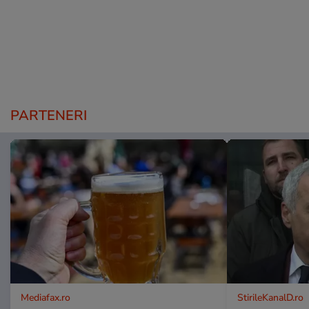
PARTENERI
Mediafax.ro
StirileKanalD.ro