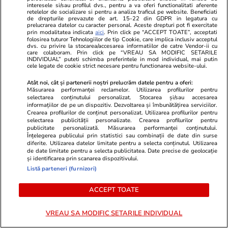
interesele si/sau profilul dvs., pentru a va oferi functionalitati aferente
aer: „Scăderea Dunării s-a oprit”
retelelor de socializare si pentru a analiza traficul pe website. Beneficiati
de drepturile prevazute de art. 15-22 din GDPR in legatura cu
prelucrarea datelor cu caracter personal. Aceste drepturi pot fi exercitate
prin modalitatea indicata
aici
. Prin click pe “ACCEPT TOATE”, acceptati
folosirea tuturor Tehnologiilor de tip Cookie, care implica inclusiv acceptul
Știri Locale
03 aug.
dvs. cu privire la stocarea/accesarea informatiilor de catre Vendor-ii cu
care colaboram. Prin click pe “VREAU SA MODIFIC SETARILE
Întreruperi de curent în București, Ilfov și
INDIVIDUAL” puteti schimba preferintele in mod individual, mai putin
cele legate de cookie strict necesare pentru functionarea website-ului.
Giurgiu în perioada 3-9 august 2026. Lista
Atât noi, cât și partenerii noștri prelucrăm datele pentru a oferi:
străzilor afectate
Măsurarea performanței reclamelor. Utilizarea profilurilor pentru
selectarea conținutului personalizat. Stocarea și/sau accesarea
informațiilor de pe un dispozitiv. Dezvoltarea și îmbunătățirea serviciilor.
Crearea profilurilor de conținut personalizat. Utilizarea profilurilor pentru
Bani și Afaceri
03 aug.
selectarea publicității personalizate. Crearea profilurilor pentru
publicitate personalizată. Măsurarea performanței conținutului.
Cine poate retrage banii din contul unei
Înțelegerea publicului prin statistici sau combinații de date din surse
diferite. Utilizarea datelor limitate pentru a selecta conținutul. Utilizarea
persoane decedate
de date limitate pentru a selecta publicitatea. Date precise de geolocație
și identificarea prin scanarea dispozitivului.
Listă parteneri (furnizori)
ACCEPT TOATE
VREAU SA MODIFIC SETARILE INDIVIDUAL