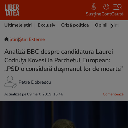
Susține
Cont
Caută
Ultimele știri
Exclusiv
Criză politică
Opinii
Intervi
|
Ştiri
|
Știri Externe
Analiză BBC despre candidatura Laurei
Codruța Kovesi la Parchetul European:
„PSD o consideră dușmanul lor de moarte”
Petre Dobrescu
Actualizat pe 09 mart. 2019, 15:46
Comentează