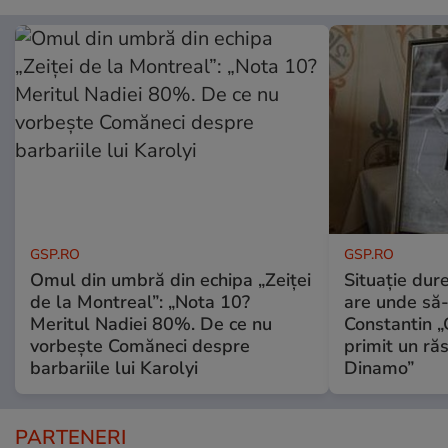
GSP.RO
GSP.RO
Omul din umbră din echipa „Zeiței
Situație dur
de la Montreal”: „Nota 10?
are unde să-
Meritul Nadiei 80%. De ce nu
Constantin 
vorbește Comăneci despre
primit un ră
barbariile lui Karolyi
Dinamo”
PARTENERI