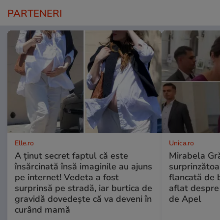
PARTENERI
Elle.ro
Unica.ro
A ținut secret faptul că este
Mirabela Gră
însărcinată însă imaginile au ajuns
surprinzătoar
pe internet! Vedeta a fost
flancată de 
surprinsă pe stradă, iar burtica de
aflat despre
gravidă dovedește că va deveni în
de Apel
curând mamă