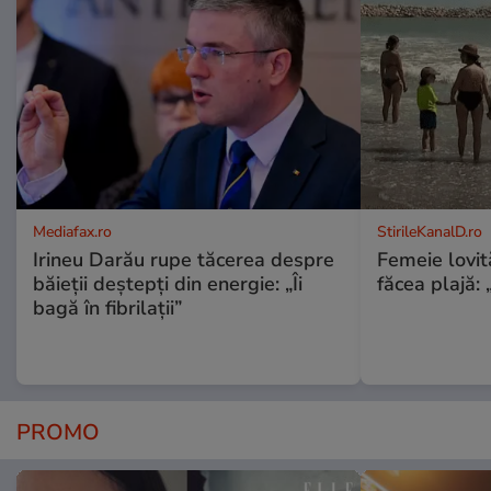
Mediafax.ro
StirileKanalD.ro
Irineu Darău rupe tăcerea despre
Femeie lovit
băieții deștepți din energie: „Îi
făcea plajă: „
bagă în fibrilații”
PROMO