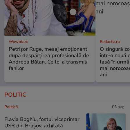
Wowbiz.ro
Redactia.ro
Petrișor Ruge, mesaj emoționant
O singură zo
după despărțirea profesională de
într-o nouă 
Andreea Bălan. Ce le-a transmis
lasă în urmă 
fanilor
mai norocoas
ani
POLITIC
Politică
03 aug.
Flavia Boghiu, fostul viceprimar
USR din Brașov, achitată