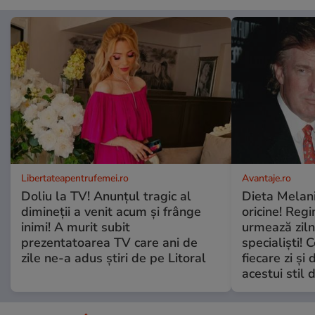
Libertateapentrufemei.ro
Avantaje.ro
Doliu la TV! Anunțul tragic al
Dieta Melan
dimineții a venit acum și frânge
oricine! Regi
inimi! A murit subit
urmează zilni
prezentatoarea TV care ani de
specialiști! 
zile ne-a adus știri de pe Litoral
fiecare zi și 
acestui stil 