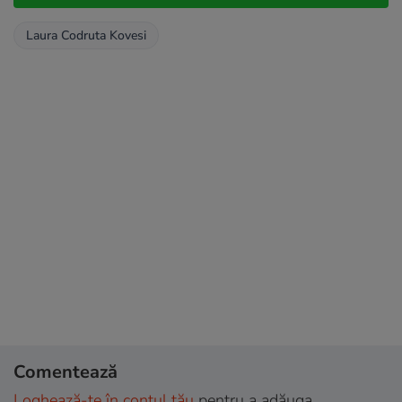
Laura Codruta Kovesi
Comentează
Loghează-te în contul tău
pentru a adăuga