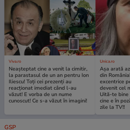
Viva.ro
Unica.ro
Neașteptat cine a venit la cimitir,
Așa arată az
la parastasul de un an pentru Ion
din România!
Iliescu! Toți cei prezenți au
excentrice pe
reacționat imediat când l-au
devenit cel 
văzut! E vorba de un nume
Uită-te bine 
cunoscut! Ce s-a văzut în imagini!
cine e în poz
zile la TV!!
GSP