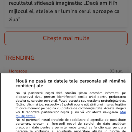
rezultatul sfidează imaginația: „Dacă am fi în
mijlocul ei, stelele ar lumina cerul aproape ca
ziua”
Citește mai multe
TRENDING
Horoscop
03 aug.
Horoscop 4 august 2026. Capricornilor le este
Nouă ne pasă ca datele tale personale să rămână
confidențiale
greu să aibă răbdare într-un context atât de
Noi și partenerii noștri
596
stocăm și/sau accesăm informații pe
dinamic, dar ei știu că nu se poate altfel
dispozitivul dvs., precum identificatorii cookie unici pentru prelucrarea
datelor cu caracter personal. Puteți accepta sau gestiona preferințele dvs.
făcând clic mai jos, respectiv vă puteți opune utilizării unui interes legitim
în orice moment pe pagina cu politica de confidențialitate. Aceste alegeri
vor fi raportate partenerilor noștri și nu vă vor afecta navigarea.
Mai
Știri România
03 aug.
multe detalii
Noi si partenerii nostri (retelele de socializare si agentiile de publicitate
Nivelul apei la Cernavodă s-a stabilizat după
partenere, precum si furnizorii nostri de servicii de date analitice)
prelucram date pentru a permite website-ului sa functioneze, pentru a
ce stânca Pârjoaia a fost aruncată controlat în
personaliza continutul si anunturile publicitare afisate in functie de