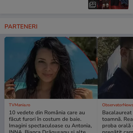
PARTENERI
TVMania.ro
ObservatorNews
10 vedete din România care au
Bacalaureat
făcut furori în costum de baie.
toamnă. Reac
Imagini spectaculoase cu Antonia,
proba orală
INNA, Bianca Drăgușanu și alte
pregătit ca