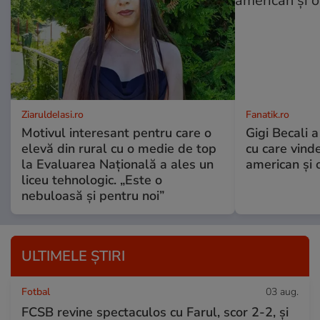
ZiaruldeIasi.ro
Fanatik.ro
Motivul interesant pentru care o
Gigi Becali a
elevă din rural cu o medie de top
cu care vind
la Evaluarea Națională a ales un
american și o
liceu tehnologic. „Este o
nebuloasă și pentru noi”
ULTIMELE ȘTIRI
Fotbal
03 aug.
FCSB revine spectaculos cu Farul, scor 2-2, și