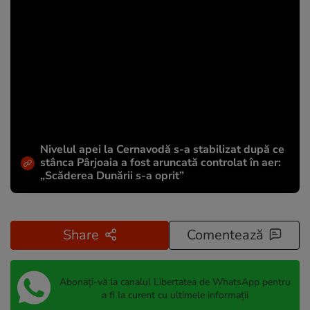
Nivelul apei la Cernavodă s-a stabilizat după ce
stânca Pârjoaia a fost aruncată controlat în aer:
„Scăderea Dunării s-a oprit”
Share
Comentează
Abonați-vă la canalul Libertatea de WhatsApp pentru
a fi la curent cu ultimele informații