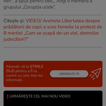
fier!”, a spus pentru BBC, Angi o membră a
grupului „Corupția ucide”.
Citește și:
VIDEO/ Ancheta Libertatea despre
prădătorii de copii a scos femeile la protest de
8 martie! „Cum se scapă de-un viol, domnilor
judecători?“
Abonați-vă la
ȘTIRILE
ZILEI
pentru a fi la
ABONEAZĂ-TE
curent cu cele mai noi
informații.
URMĂREȘTE CEL MAI NOU VIDEO