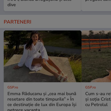
dive
PARTENERI
GSP.ro
GSP.ro
Emma Răducanu și „cea mai bună
Cum s-au re
resetare din toate timpurile” » În
și soția Cris
ce destinație de lux din Europa își
cu Petrolul
petrece vacanța