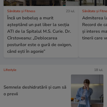
Sănătate și Fitness
23 iul.
Sănătate și Fitn
Încă un bebeluș a murit
Admiterea la
așteptând un pat liber la secția
Record de ca
ATI de la Spitalul M.S. Curie. Dr.
și interes ma
Cîrstoveanu: „Deblocarea
tinerii care 
posturilor este o gură de oxigen,
când ești în agonie”
Lifestyle
18 iul.
Semnele deshidratării și cum să
o previi