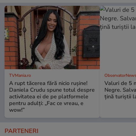
TVMania.ro
ObservatorNews
A rupt tăcerea fără nicio rușine!
Valuri de 5 m
Daniela Crudu spune totul despre
Negre. Salva
activitatea ei de pe platformele
ţină turiştii 
pentru adulți: „Fac ce vreau, e
wow!”
PARTENERI