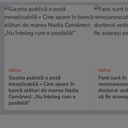
GSP.ro
GSP.ro
Gazeta publică o poză
Fanii sunt în 
inexplicabilă » Cine apare în
nerecunoscut
bancă alături de marea Nadia
doctorul ved
Comăneci: „Nu înțeleg cum e
să fie aceea
posibilă!”