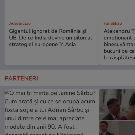
Adevarul.ro
Fanatik.ro
Gigantul ignorat de România și
Alexandru Ți
UE. De ce India devine un pilon al
emoționant 
strategiei europene în Asia
binecuvântar
bucurii pe c
le răsplătes
PARTENERI