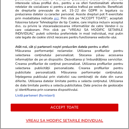
Atacul cibernetic de la
interesele si/sau profilul dvs., pentru a va oferi functionalitati aferente
retelelor de socializare si pentru a analiza traficul pe website. Beneficiati
de drepturile prevazute de art. 15-22 din GDPR in legatura cu
Cadastru: întâlnire „în regim de
prelucrarea datelor cu caracter personal. Aceste drepturi pot fi exercitate
prin modalitatea indicata
aici
. Prin click pe “ACCEPT TOATE”, acceptati
urgență” a notarilor cu șefii
folosirea tuturor Tehnologiilor de tip Cookie, care implica inclusiv acceptul
dvs. cu privire la stocarea/accesarea informatiilor de catre Vendor-ii cu
ANCPI. Soluția de avarie
care colaboram. Prin click pe “VREAU SA MODIFIC SETARILE
INDIVIDUAL” puteti schimba preferintele in mod individual, mai putin
respinsă în cadrul discuțiilor
cele legate de cookie strict necesare pentru functionarea website-ului.
Atât noi, cât și partenerii noștri prelucrăm datele pentru a oferi:
Măsurarea performanței reclamelor. Utilizarea profilurilor pentru
Știri România
23 iul.
selectarea conținutului personalizat. Stocarea și/sau accesarea
informațiilor de pe un dispozitiv. Dezvoltarea și îmbunătățirea serviciilor.
Nava Gas Lisbon din Marea
Crearea profilurilor de conținut personalizat. Utilizarea profilurilor pentru
selectarea publicității personalizate. Crearea profilurilor pentru
Neagră, survolată din nou.
publicitate personalizată. Măsurarea performanței conținutului.
Înțelegerea publicului prin statistici sau combinații de date din surse
Temperatura în zonă a scăzut,
diferite. Utilizarea datelor limitate pentru a selecta conținutul. Utilizarea
de date limitate pentru a selecta publicitatea. Date precise de geolocație
dar accesul la bord nu este încă
și identificarea prin scanarea dispozitivului.
permis, anunță DSU
Listă parteneri (furnizori)
ACCEPT TOATE
Știri România
23 iul.
VREAU SA MODIFIC SETARILE INDIVIDUAL
Ilie Bolojan, despre întâlnirea