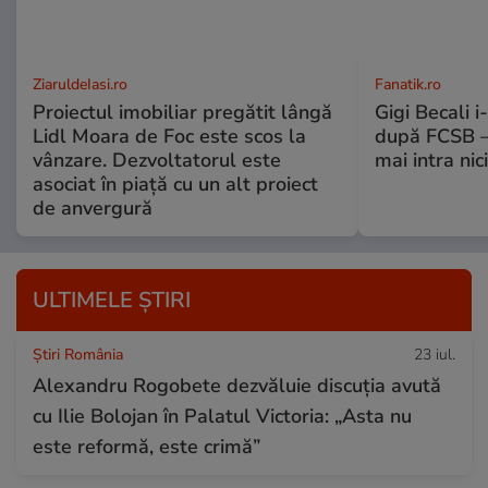
ZiaruldeIasi.ro
Fanatik.ro
Proiectul imobiliar pregătit lângă
Gigi Becali 
Lidl Moara de Foc este scos la
după FCSB –
vânzare. Dezvoltatorul este
mai intra nic
asociat în piață cu un alt proiect
de anvergură
ULTIMELE ȘTIRI
Știri România
23 iul.
Alexandru Rogobete dezvăluie discuția avută
cu Ilie Bolojan în Palatul Victoria: „Asta nu
este reformă, este crimă”