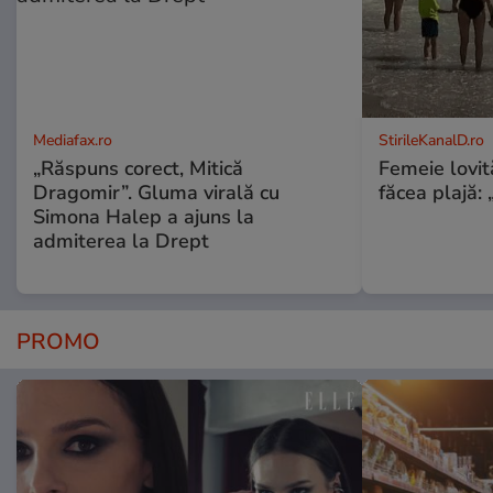
Mediafax.ro
StirileKanalD.ro
„Răspuns corect, Mitică
Femeie lovit
Dragomir”. Gluma virală cu
făcea plajă: „
Simona Halep a ajuns la
admiterea la Drept
PROMO