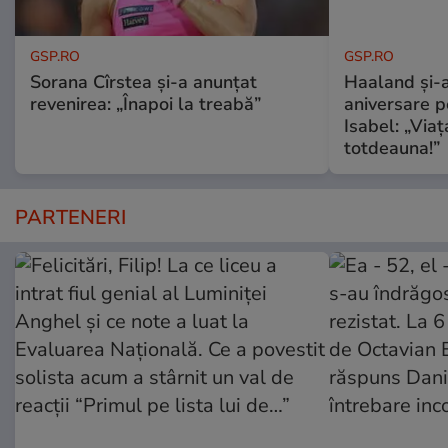
GSP.RO
GSP.RO
Sorana Cîrstea și-a anunțat
Haaland și-a
revenirea: „Înapoi la treabă”
aniversare pe
Isabel: „Via
totdeauna!”
PARTENERI