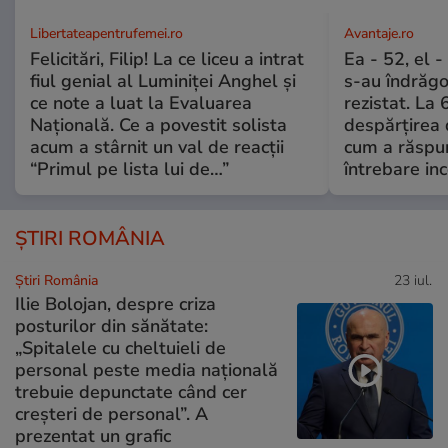
Libertateapentrufemei.ro
Avantaje.ro
Felicitări, Filip! La ce liceu a intrat
Ea - 52, el 
fiul genial al Luminiței Anghel și
s-au îndrăgos
ce note a luat la Evaluarea
rezistat. La 
Națională. Ce a povestit solista
despărțirea 
acum a stârnit un val de reacții
cum a răspu
“Primul pe lista lui de…”
întrebare i
ȘTIRI ROMÂNIA
Știri România
23 iul.
Ilie Bolojan, despre criza
posturilor din sănătate:
„Spitalele cu cheltuieli de
personal peste media națională
trebuie depunctate când cer
creșteri de personal”. A
prezentat un grafic