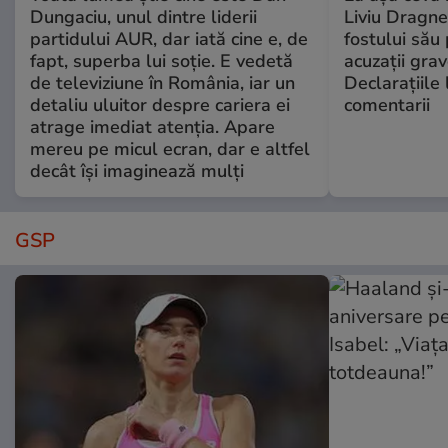
Dungaciu, unul dintre liderii
Liviu Dragne
partidului AUR, dar iată cine e, de
fostului său 
fapt, superba lui soție. E vedetă
acuzații grav
de televiziune în România, iar un
Declarațiile 
detaliu uluitor despre cariera ei
comentarii
atrage imediat atenția. Apare
mereu pe micul ecran, dar e altfel
decât își imaginează mulți
GSP