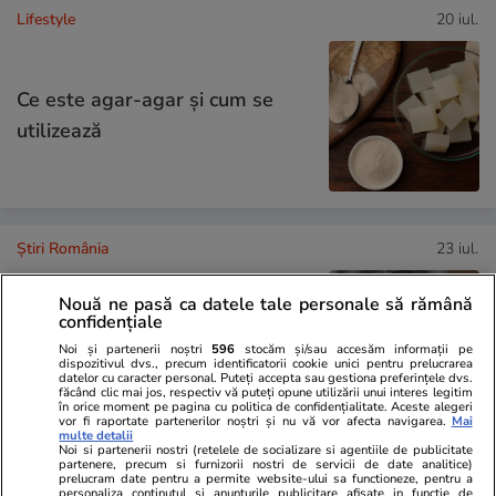
Lifestyle
20 iul.
Ce este agar-agar și cum se
utilizează
Știri România
23 iul.
Ministrul Irineu Darău, amendat
Nouă ne pasă ca datele tale personale să rămână
cu aproape 105.000 de lei de
confidențiale
AMEPIP: „Mi se impută inclusiv
Noi și partenerii noștri
596
stocăm și/sau accesăm informații pe
dispozitivul dvs., precum identificatorii cookie unici pentru prelucrarea
sute de zile în care nici măcar nu
datelor cu caracter personal. Puteți accepta sau gestiona preferințele dvs.
făcând clic mai jos, respectiv vă puteți opune utilizării unui interes legitim
eram în funcție”
în orice moment pe pagina cu politica de confidențialitate. Aceste alegeri
vor fi raportate partenerilor noștri și nu vă vor afecta navigarea.
Mai
multe detalii
Noi si partenerii nostri (retelele de socializare si agentiile de publicitate
partenere, precum si furnizorii nostri de servicii de date analitice)
Știri România
23 iul.
prelucram date pentru a permite website-ului sa functioneze, pentru a
personaliza continutul si anunturile publicitare afisate in functie de