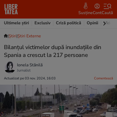
Susține
Cont
Caută
Ultimele știri
Exclusiv
Criză politică
Opinii
Video
|
Ştiri
|
Știri Externe
Bilanțul victimelor după inundațiile din
Spania a crescut la 217 persoane
Ionela Stănilă
Jurnalist
Actualizat pe 03 nov. 2024, 16:03
Comentează