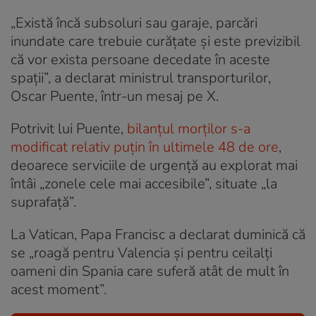
„Există încă subsoluri sau garaje, parcări
inundate care trebuie curăţate şi este previzibil
că vor exista persoane decedate în aceste
spaţii”, a declarat ministrul transporturilor,
Oscar Puente, într-un mesaj pe X.
Potrivit lui Puente,
bilanţul morţilor s-a
modificat relativ puţin în ultimele 48 de ore
,
deoarece serviciile de urgenţă au explorat mai
întâi „zonele cele mai accesibile”, situate „la
suprafaţă”.
La Vatican, Papa Francisc a declarat duminică că
se „roagă pentru Valencia şi pentru ceilalţi
oameni din Spania care suferă atât de mult în
acest moment”.