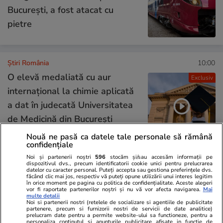
București, a fost atacat cu
pietre
Știri România
10:00
O elevă medaliată cu aur
Exclusiv
internațional la chimie aplicată
a dat în judecată Universitatea
de Medicină din București
pentru că i s-a luat dreptul de a
Nouă ne pasă ca datele tale personale să rămână
confidențiale
fi admisă fără examen
Noi și partenerii noștri
596
stocăm și/sau accesăm informații pe
dispozitivul dvs., precum identificatorii cookie unici pentru prelucrarea
datelor cu caracter personal. Puteți accepta sau gestiona preferințele dvs.
făcând clic mai jos, respectiv vă puteți opune utilizării unui interes legitim
Știri România
08:23
în orice moment pe pagina cu politica de confidențialitate. Aceste alegeri
vor fi raportate partenerilor noștri și nu vă vor afecta navigarea.
Mai
multe detalii
Primăria Capitalei acuză
Noi si partenerii nostri (retelele de socializare si agentiile de publicitate
partenere, precum si furnizorii nostri de servicii de date analitice)
proprietarii că blochează
prelucram date pentru a permite website-ului sa functioneze, pentru a
personaliza continutul si anunturile publicitare afisate in functie de