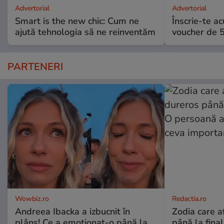
Advertorial
Advertorial
Smart is the new chic: Cum ne
Înscrie-te ac
ajută tehnologia să ne reinventăm
voucher de 5
PARTENERI
Wowbiz.ro
Redactia.ro
Andreea Ibacka a izbucnit în
Zodia care a
plâns! Ce a emoționat-o până la
până la fina