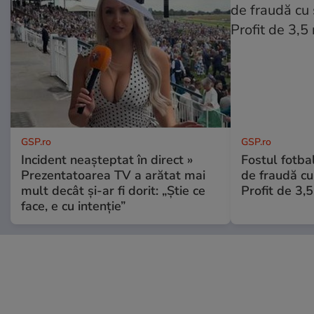
GSP.ro
GSP.ro
Incident neașteptat în direct »
Fostul fotba
Prezentatoarea TV a arătat mai
de fraudă cu 
mult decât și-ar fi dorit: „Știe ce
Profit de 3,
face, e cu intenție”