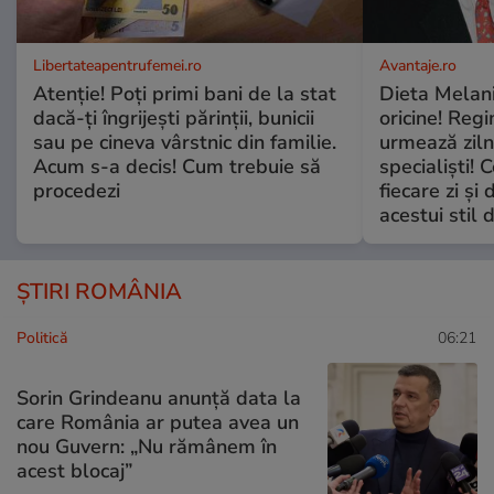
Libertateapentrufemei.ro
Avantaje.ro
Atenție! Poți primi bani de la stat
Dieta Melan
dacă-ți îngrijești părinții, bunicii
oricine! Regi
sau pe cineva vârstnic din familie.
urmează zilni
Acum s-a decis! Cum trebuie să
specialiști! 
procedezi
fiecare zi și 
acestui stil 
ȘTIRI ROMÂNIA
Politică
06:21
Sorin Grindeanu anunță data la
care România ar putea avea un
nou Guvern: „Nu rămânem în
acest blocaj”