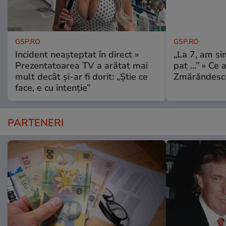
GSP.RO
GSP.RO
Incident neașteptat în direct »
„La 7, am si
Prezentatoarea TV a arătat mai
pat ...” » Ce 
mult decât și-ar fi dorit: „Știe ce
Zmărăndescu
face, e cu intenție”
PARTENERI