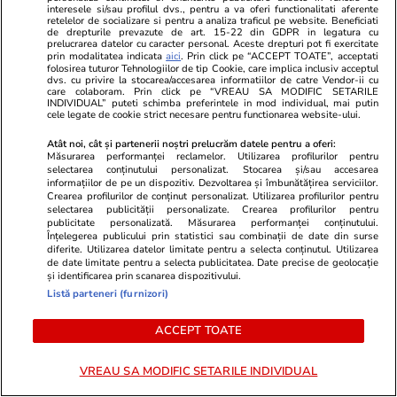
consolidarea unor blocuri cu risc
interesele si/sau profilul dvs., pentru a va oferi functionalitati aferente
retelelor de socializare si pentru a analiza traficul pe website. Beneficiati
seismic I: „Situație absurdă!”
de drepturile prevazute de art. 15-22 din GDPR in legatura cu
prelucrarea datelor cu caracter personal. Aceste drepturi pot fi exercitate
prin modalitatea indicata
aici
. Prin click pe “ACCEPT TOATE”, acceptati
folosirea tuturor Tehnologiilor de tip Cookie, care implica inclusiv acceptul
dvs. cu privire la stocarea/accesarea informatiilor de catre Vendor-ii cu
care colaboram. Prin click pe “VREAU SA MODIFIC SETARILE
Opinii
09:22
INDIVIDUAL” puteti schimba preferintele in mod individual, mai putin
cele legate de cookie strict necesare pentru functionarea website-ului.
Atât noi, cât și partenerii noștri prelucrăm datele pentru a oferi:
Măsurarea performanței reclamelor. Utilizarea profilurilor pentru
„România are atâta noroc, încât
selectarea conținutului personalizat. Stocarea și/sau accesarea
informațiilor de pe un dispozitiv. Dezvoltarea și îmbunătățirea serviciilor.
nu-i mai trebuie politicieni”
Crearea profilurilor de conținut personalizat. Utilizarea profilurilor pentru
selectarea publicității personalizate. Crearea profilurilor pentru
publicitate personalizată. Măsurarea performanței conținutului.
Înțelegerea publicului prin statistici sau combinații de date din surse
diferite. Utilizarea datelor limitate pentru a selecta conținutul. Utilizarea
de date limitate pentru a selecta publicitatea. Date precise de geolocație
și identificarea prin scanarea dispozitivului.
Opinii
27 iul.
Listă parteneri (furnizori)
Crize de identitate și clarificări
ACCEPT TOATE
doctrinare. Ce pare să anunțe
VREAU SA MODIFIC SETARILE INDIVIDUAL
dezbaterea din PNL după