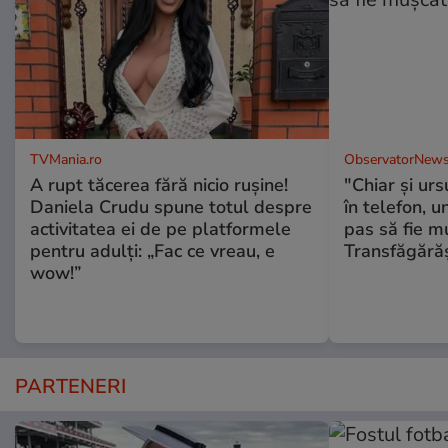
TVMania.ro
ObservatorNews
A rupt tăcerea fără nicio rușine!
"Chiar și urs
Daniela Crudu spune totul despre
în telefon, u
activitatea ei de pe platformele
pas să fie m
pentru adulți: „Fac ce vreau, e
Transfăgără
wow!”
PARTENERI