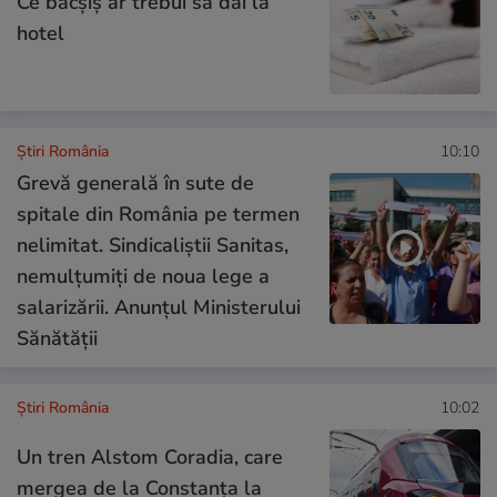
Ce bacşiş ar trebui să dai la
hotel
Știri România
10:10
Grevă generală în sute de
spitale din România pe termen
nelimitat. Sindicaliştii Sanitas,
nemulţumiţi de noua lege a
salarizării. Anunțul Ministerului
Sănătății
Știri România
10:02
Un tren Alstom Coradia, care
mergea de la Constanța la