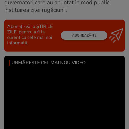
guvernatori care au anunţat în mod public
instituirea zilei rugăciunii.
Abonați-vă la
ȘTIRILE
ZILEI
pentru a fi la
ABONEAZĂ-TE
curent cu cele mai noi
informații.
URMĂREȘTE CEL MAI NOU VIDEO