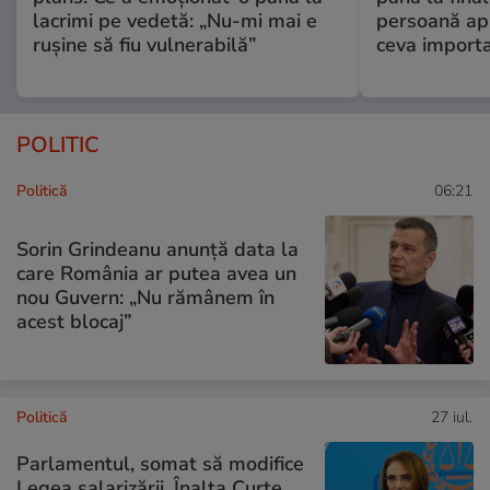
lacrimi pe vedetă: „Nu-mi mai e
persoană apr
rușine să fiu vulnerabilă”
ceva import
POLITIC
Politică
06:21
Sorin Grindeanu anunță data la
care România ar putea avea un
nou Guvern: „Nu rămânem în
acest blocaj”
Politică
27 iul.
Parlamentul, somat să modifice
Legea salarizării. Înalta Curte