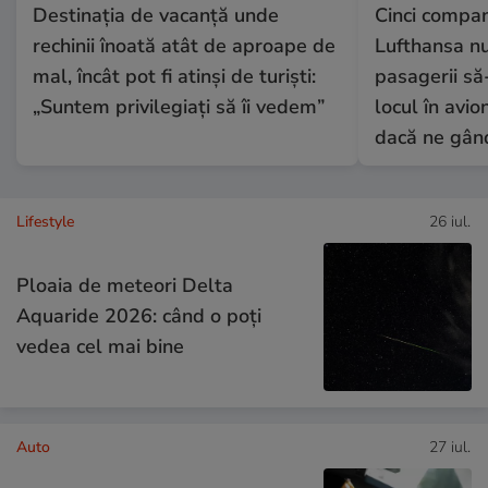
Destinația de vacanță unde
Cinci compan
rechinii înoată atât de aproape de
Lufthansa nu
mal, încât pot fi atinși de turiști:
pasagerii să
„Suntem privilegiați să îi vedem”
locul în avio
dacă ne gân
Lifestyle
26 iul.
Ploaia de meteori Delta
Aquaride 2026: când o poți
vedea cel mai bine
Auto
27 iul.