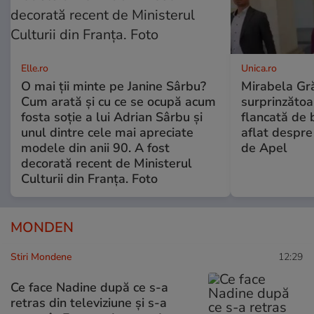
Elle.ro
Unica.ro
O mai ții minte pe Janine Sârbu?
Mirabela Gră
Cum arată și cu ce se ocupă acum
surprinzătoar
fosta soție a lui Adrian Sârbu și
flancată de 
unul dintre cele mai apreciate
aflat despre
modele din anii 90. A fost
de Apel
decorată recent de Ministerul
Culturii din Franța. Foto
MONDEN
Stiri Mondene
12:29
Ce face Nadine după ce s-a
retras din televiziune și s-a