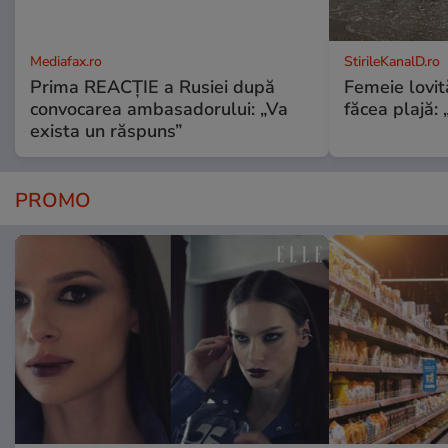
Mediafax.ro
StirileKanalD.ro
Prima REACȚIE a Rusiei după
Femeie lovit
convocarea ambasadorului: „Va
făcea plajă: „
exista un răspuns”
PROMO