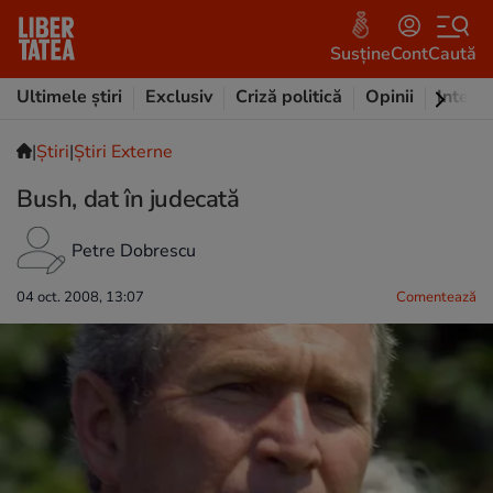
Susține
Cont
Caută
Ultimele știri
Exclusiv
Criză politică
Opinii
Intervi
|
Ştiri
|
Știri Externe
Bush, dat în judecată
Petre Dobrescu
04 oct. 2008, 13:07
Comentează