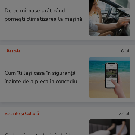
De ce miroase urât când
pornești climatizarea la mașină
Lifestyle
16 iul.
Cum îţi laşi casa în siguranţă
înainte de a pleca în concediu
Vacanțe și Cultură
22 iul.