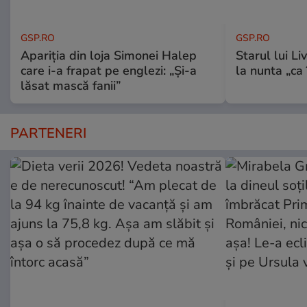
GSP.RO
GSP.RO
Apariția din loja Simonei Halep
Starul lui L
care i-a frapat pe englezi: „Și-a
la nunta „ca
lăsat mască fanii”
PARTENERI