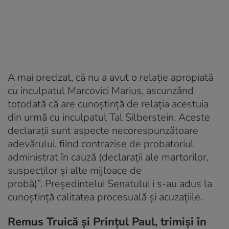
A mai precizat, că nu a avut o relaţie apropiată
cu inculpatul Marcovici Marius, ascunzând
totodată că are cunoştinţă de relaţia acestuia
din urmă cu inculpatul Tal Silberstein. Aceste
declaraţii sunt aspecte necorespunzătoare
adevărului, fiind contrazise de probatoriul
administrat în cauză (declaraţii ale martorilor,
suspecţilor şi alte mijloace de
probă)
”. Preşedintelui Senatului i s-au adus la
cunoștință calitatea procesuală și acuzațiile.
Remus Truică și Prinţul Paul, trimişi în