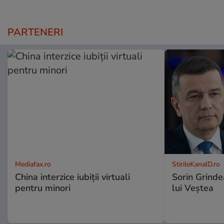
PARTENERI
Mediafax.ro
StirileKanalD.ro
China interzice iubiții virtuali
Sorin Grinde
pentru minori
lui Veștea