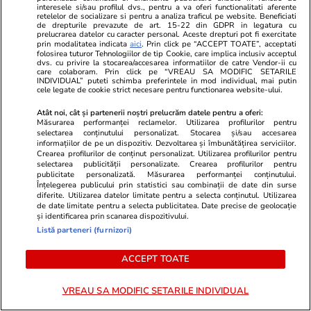
interesele si/sau profilul dvs., pentru a va oferi functionalitati aferente
retelelor de socializare si pentru a analiza traficul pe website. Beneficiati
de drepturile prevazute de art. 15-22 din GDPR in legatura cu
prelucrarea datelor cu caracter personal. Aceste drepturi pot fi exercitate
prin modalitatea indicata
aici
. Prin click pe “ACCEPT TOATE”, acceptati
folosirea tuturor Tehnologiilor de tip Cookie, care implica inclusiv acceptul
dvs. cu privire la stocarea/accesarea informatiilor de catre Vendor-ii cu
care colaboram. Prin click pe “VREAU SA MODIFIC SETARILE
INDIVIDUAL” puteti schimba preferintele in mod individual, mai putin
cele legate de cookie strict necesare pentru functionarea website-ului.
Atât noi, cât și partenerii noștri prelucrăm datele pentru a oferi:
Măsurarea performanței reclamelor. Utilizarea profilurilor pentru
selectarea conținutului personalizat. Stocarea și/sau accesarea
informațiilor de pe un dispozitiv. Dezvoltarea și îmbunătățirea serviciilor.
Crearea profilurilor de conținut personalizat. Utilizarea profilurilor pentru
selectarea publicității personalizate. Crearea profilurilor pentru
publicitate personalizată. Măsurarea performanței conținutului.
ZiaruldeIasi.ro
Fanatik.ro
Înțelegerea publicului prin statistici sau combinații de date din surse
Proiectul imobiliar pregătit lângă
Denis Drăguș
diferite. Utilizarea datelor limitate pentru a selecta conținutul. Utilizarea
de date limitate pentru a selecta publicitatea. Date precise de geolocație
Lidl Moara de Foc este scos la
pentru a se
și identificarea prin scanarea dispozitivului.
vânzare. Dezvoltatorul este
bani vrea de
Listă parteneri (furnizori)
asociat în piață cu un alt proiect
de anvergură
ACCEPT TOATE
VREAU SA MODIFIC SETARILE INDIVIDUAL