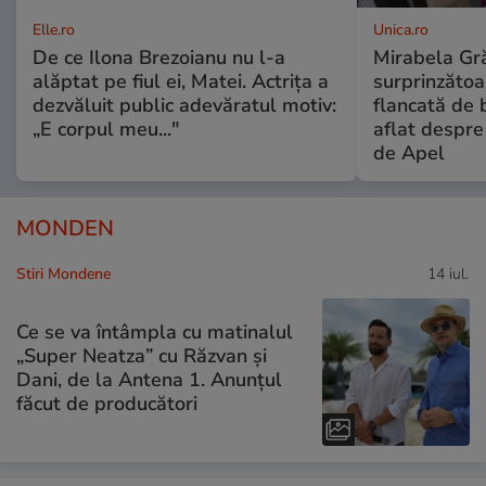
Elle.ro
Unica.ro
De ce Ilona Brezoianu nu l-a
Mirabela Gră
alăptat pe fiul ei, Matei. Actrița a
surprinzătoar
dezvăluit public adevăratul motiv:
flancată de 
„E corpul meu..."
aflat despre
de Apel
MONDEN
Stiri Mondene
14 iul.
Ce se va întâmpla cu matinalul
„Super Neatza” cu Răzvan şi
Dani, de la Antena 1. Anunțul
făcut de producători