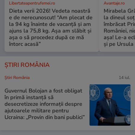
Libertateapentrufemei.ro
Avantaje.ro
Dieta verii 2026! Vedeta noastră
Mirabela Grăd
e de nerecunoscut! “Am plecat de
la dineul so
la 94 kg înainte de vacanță și am
îmbrăcat Pr
ajuns la 75,8 kg. Așa am slăbit și
României, ni
așa o să procedez după ce mă
așa! Le-a ec
întorc acasă”
și pe Ursula
ȘTIRI ROMÂNIA
Știri România
14 iul.
Guvernul Bolojan a fost obligat
în primă instanță să
desecretizeze informații despre
ajutoarele militare pentru
Ucraina: „Provin din bani publici”