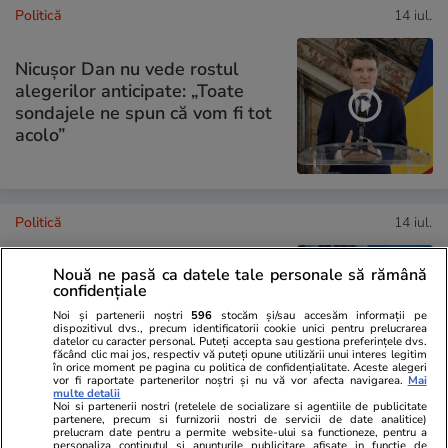
Politică
14 iul.
Nicușor Dan nu vede rostul
alegerilor anticipate: „Toate
sondajele ne spun că vom fi tot
acolo”
Politică
14 iul.
Nouă ne pasă ca datele tale personale să rămână
Nicușor Dan explică de ce nu
confidențiale
mai desemnează un nou
Noi și partenerii noștri
596
stocăm și/sau accesăm informații pe
premier și ce variantă de guvern
dispozitivul dvs., precum identificatorii cookie unici pentru prelucrarea
are șanse, „de principiu”
datelor cu caracter personal. Puteți accepta sau gestiona preferințele dvs.
făcând clic mai jos, respectiv vă puteți opune utilizării unui interes legitim
în orice moment pe pagina cu politica de confidențialitate. Aceste alegeri
vor fi raportate partenerilor noștri și nu vă vor afecta navigarea.
Mai
multe detalii
Noi si partenerii nostri (retelele de socializare si agentiile de publicitate
partenere, precum si furnizorii nostri de servicii de date analitice)
prelucram date pentru a permite website-ului sa functioneze, pentru a
PARTENERI
personaliza continutul si anunturile publicitare afisate in functie de