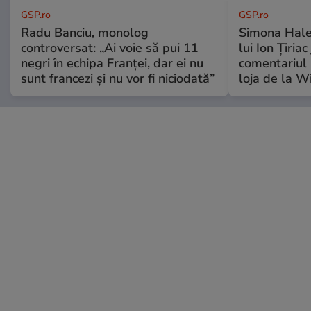
GSP.ro
GSP.ro
Radu Banciu, monolog
Simona Hale
controversat: „Ai voie să pui 11
lui Ion Țiriac
negri în echipa Franței, dar ei nu
comentariul 
sunt francezi și nu vor fi niciodată”
loja de la 