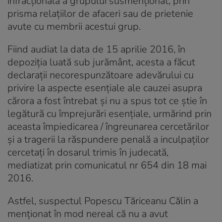
infracţională a grupului susmenţionat, prin
prisma relaţiilor de afaceri sau de prietenie
avute cu membrii acestui grup.
Fiind audiat la data de 15 aprilie 2016, în
depoziţia luată sub jurământ, acesta a făcut
declaraţii necorespunzătoare adevărului cu
privire la aspecte esenţiale ale cauzei asupra
cărora a fost întrebat şi nu a spus tot ce ştie în
legătură cu împrejurări esenţiale, urmărind prin
aceasta împiedicarea / îngreunarea cercetărilor
şi a tragerii la răspundere penală a inculpaţilor
cercetaţi în dosarul trimis în judecată,
mediatizat prin comunicatul nr 654 din 18 mai
2016.
Astfel, suspectul Popescu Tăriceanu Călin a
menţionat în mod nereal că nu a avut