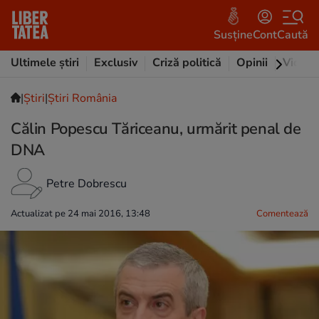
Susține
Cont
Caută
Ultimele știri
Exclusiv
Criză politică
Opinii
Video
|
Ştiri
|
Știri România
Călin Popescu Tăriceanu, urmărit penal de
DNA
Petre Dobrescu
Actualizat pe 24 mai 2016, 13:48
Comentează