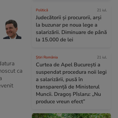
Politică
21 iul.
Judecătorii și procurorii, arși
la buzunar pe noua lege a
salarizării. Diminuare de până
la 15.000 de lei
Știri România
21 iul.
idatura
Curtea de Apel București a
noscut ca
suspendat procedura noii legi
a
a salarizării, pusă în
venit
transparență de Ministerul
Muncii. Dragoș Pîslaru: „Nu
produce vreun efect”