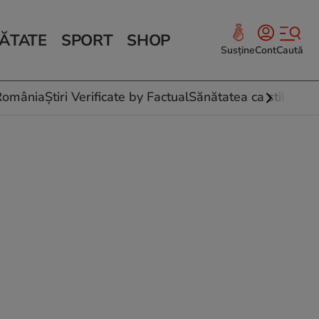
ĂTATE
SPORT
SHOP
Susține
Cont
Caută
Sănătate și Fitness
ce
 culinare
-România
Știri Verificate by Factual
Sănătatea ca stil de vi
 și legume
rea plantelor