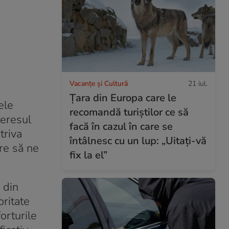
Vacanțe și Cultură
21 iul.
Țara din Europa care le
ele
recomandă turiștilor ce să
teresul
facă în cazul în care se
triva
întâlnesc cu un lup: „Uitați-vă
are să ne
fix la el”
i din
oritate
orturile