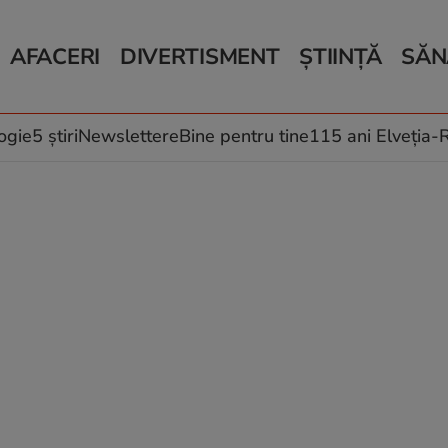
AFACERI
DIVERTISMENT
ȘTIINȚĂ
SĂN
Bani și Afaceri
Monden
Știri Știință
Știri 
Auto
Horoscop
Schimbări climati
Relații
Locuri de muncă
Muzică și Filme
Rețete
ogie
5 știri
Newslettere
Bine pentru tine
115 ani Elveția
Imobiliare.ro
Vacanțe și Cultură
Fructe
eJobs.ro
Îngriji