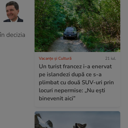
în decizia
Vacanțe și Cultură
21 iul.
Un turist francez i-a enervat
pe islandezi după ce s-a
plimbat cu două SUV-uri prin
locuri nepermise: „Nu ești
binevenit aici”