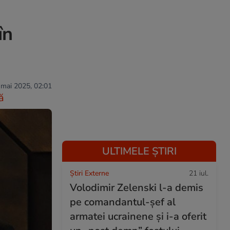
în
 mai 2025, 02:01
ă
ULTIMELE ȘTIRI
Știri Externe
21 iul.
Volodimir Zelenski l-a demis
pe comandantul-șef al
armatei ucrainene și i-a oferit