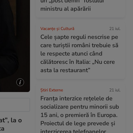
un „post demn” fostului
ministru al apărării
Vacanțe și Cultură
21 iul.
Cele șapte reguli nescrise pe
care turiștii români trebuie să
le respecte atunci când
călătoresc în Italia: „Nu cere
asta la restaurant”
Știri Externe
21 iul.
Franța interzice rețelele de
socializare pentru minorii sub
15 ani, o premieră în Europa.
t”, la o
Proiectul de lege prevede şi
ca
interzicerea telefoanelor