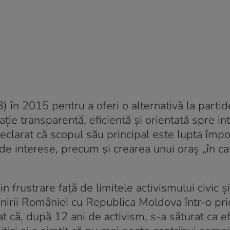
) în 2015 pentru a oferi o alternativă la partid
ție transparentă, eficientă și orientată spre in
eclarat că scopul său principal este lupta împo
ri de interese, precum și crearea unui oraș „în c
din frustrare față de limitele activismului civic ș
nirii României cu Republica Moldova într-o pri
t că, după 12 ani de activism, s-a săturat ca ef