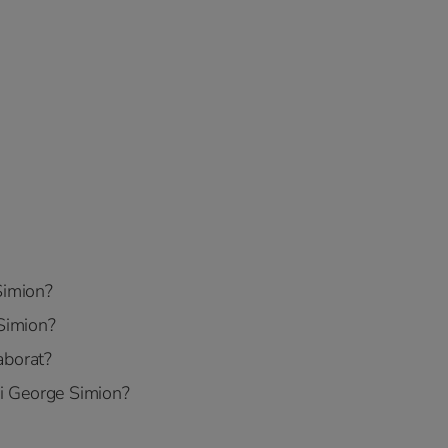
Simion?
 Simion?
aborat?
 și George Simion?