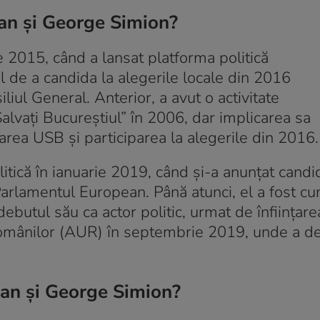
Dan și George Simion?
unie 2015, când a lansat platforma politică
l de a candida la alegerile locale din 2016
liul General. Anterior, a avut o activitate
Salvați Bucureștiul” în 2006, dar implicarea sa
darea USB și participarea la alegerile din 2016.
politică în ianuarie 2019, când și-a anunțat cand
arlamentul European. Până atunci, el a fost cu
ebutul său ca actor politic, urmat de înființare
Românilor (AUR) în septembrie 2019, unde a de
 Dan și George Simion?