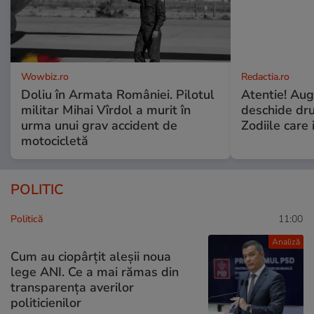
Wowbiz.ro
Redactia.ro
Doliu în Armata României. Pilotul
Atentie! Augu
militar Mihai Vîrdol a murit în
deschide dr
urma unui grav accident de
Zodiile care 
motocicletă
POLITIC
Politică
11:00
Analiză
Cum au ciopârțit aleșii noua
lege ANI. Ce a mai rămas din
transparența averilor
politicienilor