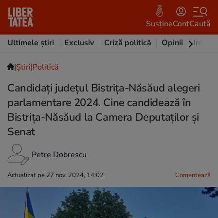
Susține
Cont
Caută
Ultimele știri
Exclusiv
Criză politică
Opinii
Intervi
|
Ştiri
|
Politică
Candidați județul Bistrița-Năsăud alegeri
parlamentare 2024. Cine candidează în
Bistrița-Năsăud la Camera Deputaților și
Senat
Petre Dobrescu
Actualizat pe 27 nov. 2024, 14:02
Comentează