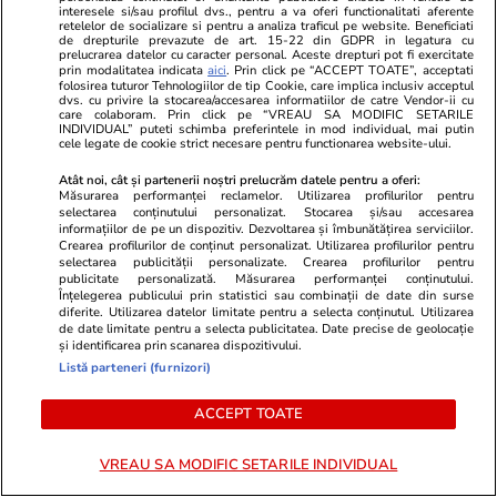
interesele si/sau profilul dvs., pentru a va oferi functionalitati aferente
retelelor de socializare si pentru a analiza traficul pe website. Beneficiati
de drepturile prevazute de art. 15-22 din GDPR in legatura cu
prelucrarea datelor cu caracter personal. Aceste drepturi pot fi exercitate
Infrastructura
20:23
prin modalitatea indicata
aici
. Prin click pe “ACCEPT TOATE”, acceptati
Centura Brănești a fost deschisă traficului:
folosirea tuturor Tehnologiilor de tip Cookie, care implica inclusiv acceptul
dvs. cu privire la stocarea/accesarea informatiilor de catre Vendor-ii cu
care colaboram. Prin click pe “VREAU SA MODIFIC SETARILE
Legătură directă între DN3 și Autostrada A2
INDIVIDUAL” puteti schimba preferintele in mod individual, mai putin
cele legate de cookie strict necesare pentru functionarea website-ului.
Atât noi, cât și partenerii noștri prelucrăm datele pentru a oferi:
Știri România
20:13
Măsurarea performanței reclamelor. Utilizarea profilurilor pentru
selectarea conținutului personalizat. Stocarea și/sau accesarea
7 avioane F-18, 3 elicoptere și 200 de militari
informațiilor de pe un dispozitiv. Dezvoltarea și îmbunătățirea serviciilor.
Crearea profilurilor de conținut personalizat. Utilizarea profilurilor pentru
spanioli vin în România pentru a apăra flancul
selectarea publicității personalizate. Crearea profilurilor pentru
estic al NATO. Vor avea dreptul de a doborî
publicitate personalizată. Măsurarea performanței conținutului.
Înțelegerea publicului prin statistici sau combinații de date din surse
drone
diferite. Utilizarea datelor limitate pentru a selecta conținutul. Utilizarea
de date limitate pentru a selecta publicitatea. Date precise de geolocație
și identificarea prin scanarea dispozitivului.
Listă parteneri (furnizori)
Știri România
19:59
Legea ANI, jalon esențial în PNRR, a picat la
ACCEPT TOATE
vot în Senat. Ce se întâmplă cu cele 770 de
VREAU SA MODIFIC SETARILE INDIVIDUAL
milioane de euro