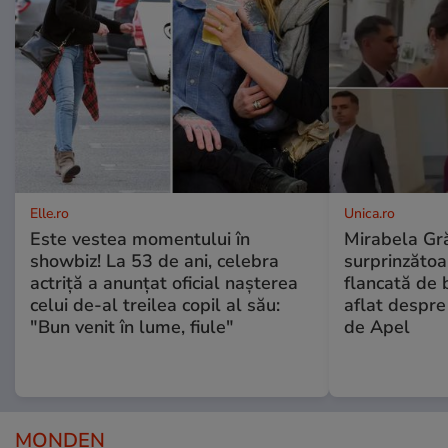
Elle.ro
Unica.ro
Este vestea momentului în
Mirabela Gră
showbiz! La 53 de ani, celebra
surprinzătoar
actriță a anunțat oficial nașterea
flancată de 
celui de-al treilea copil al său:
aflat despre
"Bun venit în lume, fiule"
de Apel
MONDEN