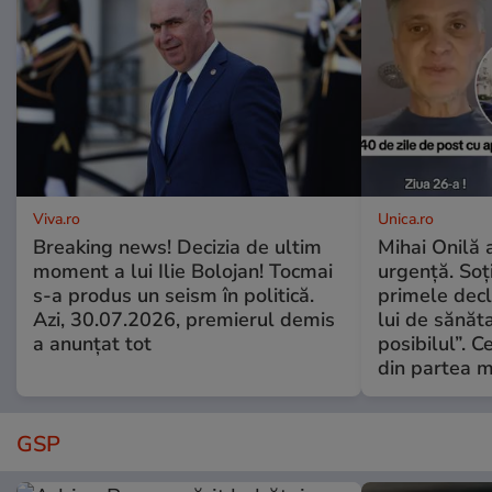
Viva.ro
Unica.ro
Breaking news! Decizia de ultim
Mihai Onilă 
moment a lui Ilie Bolojan! Tocmai
urgență. Soți
s-a produs un seism în politică.
primele decl
Azi, 30.07.2026, premierul demis
lui de sănăta
a anunțat tot
posibilul”. C
din partea m
GSP