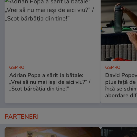
GSP.RO
GSP.RO
Adrian Popa a sărit la bătaie:
David Popovi
„Vrei să nu mai ieși de aici viu?” /
plus față de
„Scot bărbăția din tine!”
încă se schi
abordare dif
PARTENERI