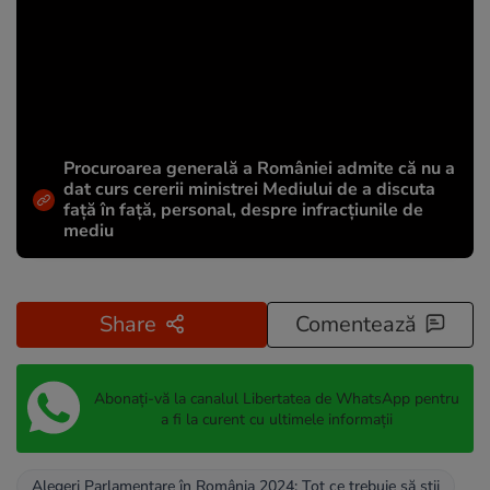
Procuroarea generală a României admite că nu a
dat curs cererii ministrei Mediului de a discuta
față în față, personal, despre infracțiunile de
mediu
Share
Comentează
Abonați-vă la canalul Libertatea de WhatsApp pentru
a fi la curent cu ultimele informații
Alegeri Parlamentare în România 2024: Tot ce trebuie să știi