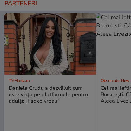
PARTENERI
TVMania.ro
ObservatorNews
Daniela Crudu a dezvăluit cum
Cel mai ieft
este viața pe platformele pentru
Bucureşti. C
adulți: „Fac ce vreau”
Aleea Livezil