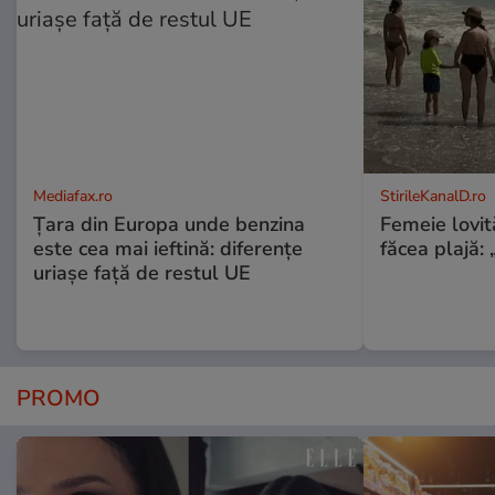
Mediafax.ro
StirileKanalD.ro
Țara din Europa unde benzina
Femeie lovit
este cea mai ieftină: diferențe
făcea plajă: „
uriașe față de restul UE
PROMO