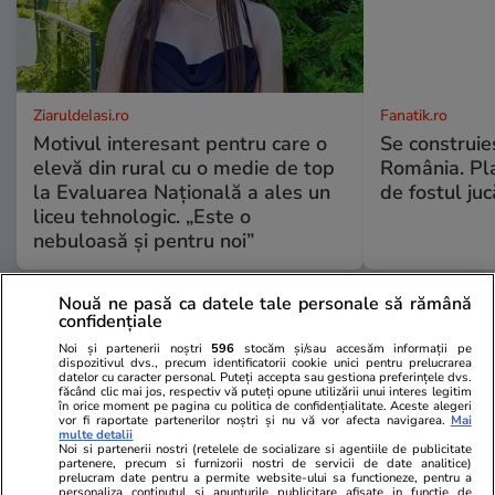
ZiaruldeIasi.ro
Fanatik.ro
Motivul interesant pentru care o
Se construie
elevă din rural cu o medie de top
România. Pl
la Evaluarea Națională a ales un
de fostul ju
liceu tehnologic. „Este o
nebuloasă și pentru noi”
Nouă ne pasă ca datele tale personale să rămână
confidențiale
ULTIMELE ȘTIRI
Noi și partenerii noștri
596
stocăm și/sau accesăm informații pe
dispozitivul dvs., precum identificatorii cookie unici pentru prelucrarea
datelor cu caracter personal. Puteți accepta sau gestiona preferințele dvs.
Știri Externe
20:40
făcând clic mai jos, respectiv vă puteți opune utilizării unui interes legitim
în orice moment pe pagina cu politica de confidențialitate. Aceste alegeri
Granița Germaniei cu Elveția s-a mutat cu 8,2
vor fi raportate partenerilor noștri și nu vă vor afecta navigarea.
Mai
multe detalii
metri și o mică insulă a ajuns acum pe pământ
Noi si partenerii nostri (retelele de socializare si agentiile de publicitate
partenere, precum si furnizorii nostri de servicii de date analitice)
prelucram date pentru a permite website-ului sa functioneze, pentru a
german
personaliza continutul si anunturile publicitare afisate in functie de