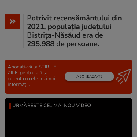
Potrivit recensământului din
2021, populația județului
Bistrița-Năsăud era de
295.988 de persoane.
Abonați-vă la
ȘTIRILE
ZILEI
pentru a fi la
ABONEAZĂ-TE
curent cu cele mai noi
informații.
URMĂREȘTE CEL MAI NOU VIDEO