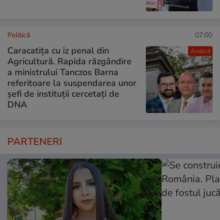
Politică
07:00
Caracatița cu iz penal din
Analiză
Agricultură. Rapida răzgândire
a ministrului Tanczos Barna
referitoare la suspendarea unor
șefi de instituții cercetați de
DNA
PARTENERI