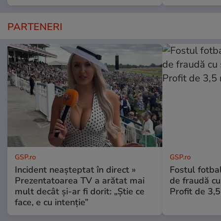
PARTENERI
GSP.ro
GSP.ro
Incident neașteptat în direct »
Fostul fotba
Prezentatoarea TV a arătat mai
de fraudă cu 
mult decât și-ar fi dorit: „Știe ce
Profit de 3,
face, e cu intenție”