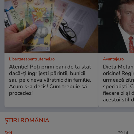
Libertateapentrufemei.ro
Avantaje.ro
Atenție! Poți primi bani de la stat
Dieta Melan
dacă-ți îngrijești părinții, bunicii
oricine! Regi
sau pe cineva vârstnic din familie.
urmează zilni
Acum s-a decis! Cum trebuie să
specialiști! 
procedezi
fiecare zi și 
acestui stil 
ȘTIRI ROMÂNIA
Ştiri
29 iul.