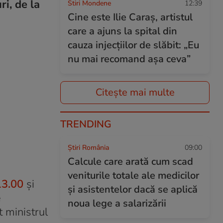
ri, de la
Stiri Mondene
12:39
Cine este Ilie Caraș, artistul
care a ajuns la spital din
cauza injecțiilor de slăbit: „Eu
nu mai recomand așa ceva”
Citește mai multe
TRENDING
Știri România
09:00
Calcule care arată cum scad
veniturile totale ale medicilor
13.00
și
și asistentelor dacă se aplică
e
noua lege a salarizării
 ministrul