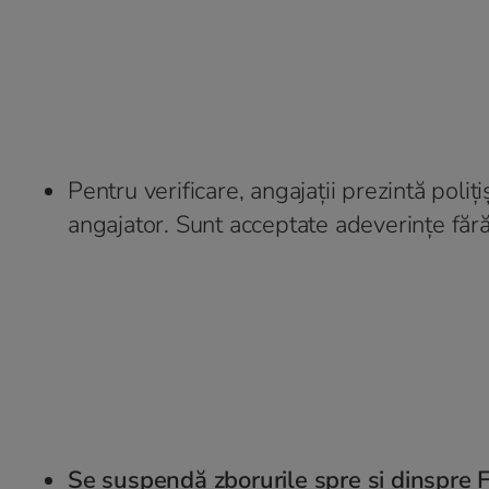
Pentru verificare, angajații prezintă poliț
angajator. Sunt acceptate adeverințe fără
Se suspendă zborurile spre și dinspre F