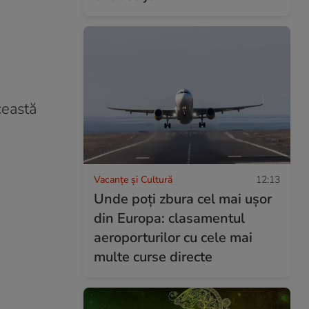
ceastă
Vacanțe și Cultură
12:13
Unde poți zbura cel mai ușor
din Europa: clasamentul
aeroporturilor cu cele mai
multe curse directe