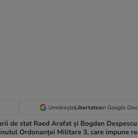
Urmărește
Libertatea
in Google Dis
tarii de stat Raed Arafat și Bogdan Despescu
inutul Ordonanței Militare 3, care impune res