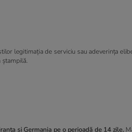
iștilor legitimația de serviciu sau adeverința eli
 ștampilă.
ranța și Germania pe o perioadă de 14 zile.
Mă