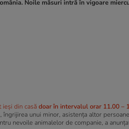
România. Noile măsuri intră în vigoare miercu
 ieși din casă
doar în intervalul orar 11.00 – 
 îngrijirea unui minor, asistența altor persoan
entru nevoile animalelor de companie, a anunțat