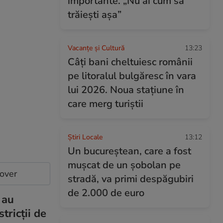
importante. „Nu ai cum să
trăiești așa”
Vacanțe și Cultură
13:23
Câți bani cheltuiesc românii
pe litoralul bulgăresc în vara
lui 2026. Noua stațiune în
care merg turiștii
Știri Locale
13:12
Un bucureștean, care a fost
mușcat de un șobolan pe
cover
stradă, va primi despăgubiri
de 2.000 de euro
 au
tricții de