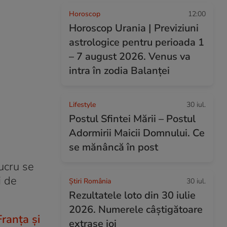
Horoscop
12:00
Horoscop Urania | Previziuni
astrologice pentru perioada 1
– 7 august 2026. Venus va
intra în zodia Balanței
Lifestyle
30 iul.
Postul Sfintei Mării – Postul
Adormirii Maicii Domnului. Ce
se mănâncă în post
ucru se
i de
Știri România
30 iul.
Rezultatele loto din 30 iulie
2026. Numerele câștigătoare
Franța și
extrase joi