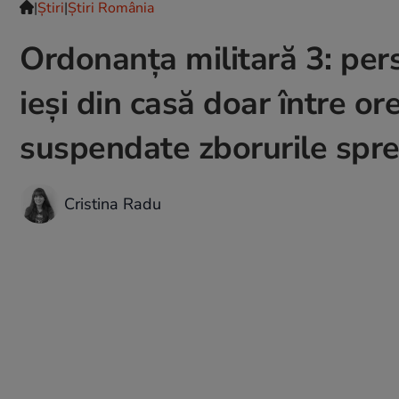
|
Ştiri
|
Știri România
Ordonanța militară 3: per
ieși din casă doar între or
suspendate zborurile spre
Cristina Radu