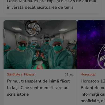
Dorin Mateiu. El are copii și e cu 25 de ani mai
în vârstă decât jucătoarea de tenis
Sănătate și Fitness
11 iul.
Horoscop
Primul transplant de inimă făcut
Horoscop 12 
la Iași. Cine sunt medicii care au
Balanțele nu
scris istorie
informații ca
neoficiale, d