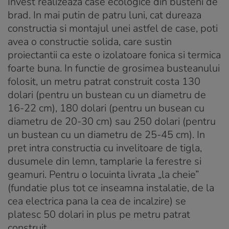
Invest realizeaza case ecologice din busteni de
brad. In mai putin de patru luni, cat dureaza
constructia si montajul unei astfel de case, poti
avea o constructie solida, care sustin
proiectantii ca este o izolatoare fonica si termica
foarte buna. In functie de grosimea busteanului
folosit, un metru patrat construit costa 130
dolari (pentru un bustean cu un diametru de
16-22 cm), 180 dolari (pentru un busean cu
diametru de 20-30 cm) sau 250 dolari (pentru
un bustean cu un diametru de 25-45 cm). In
pret intra constructia cu invelitoare de tigla,
dusumele din lemn, tamplarie la ferestre si
geamuri. Pentru o locuinta livrata „la cheie”
(fundatie plus tot ce inseamna instalatie, de la
cea electrica pana la cea de incalzire) se
platesc 50 dolari in plus pe metru patrat
construit.