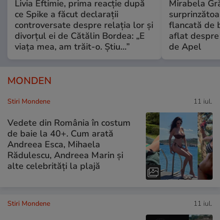
Livia Eftimie, prima reacție după
Mirabela Gră
ce Spike a făcut declarații
surprinzătoar
controversate despre relația lor și
flancată de 
divorțul ei de Cătălin Bordea: „E
aflat despre
viața mea, am trăit-o. Știu…”
de Apel
MONDEN
Stiri Mondene
11 iul.
Vedete din România în costum
de baie la 40+. Cum arată
Andreea Esca, Mihaela
Rădulescu, Andreea Marin și
alte celebrități la plajă
Stiri Mondene
11 iul.