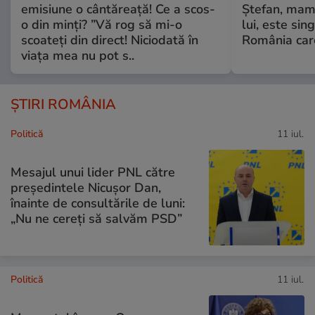
emisiune o cântăreață! Ce a scos-
Ștefan, mama 
o din minți? ”Vă rog să mi-o
lui, este si
scoateți din direct! Niciodată în
România care
viața mea nu pot s..
ȘTIRI ROMÂNIA
Politică
11 iul.
Mesajul unui lider PNL către
președintele Nicușor Dan,
înainte de consultările de luni:
„Nu ne cereți să salvăm PSD”
Politică
11 iul.