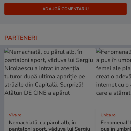
PARTENERI
Viva.ro
Unica.ro
Nemachiată, cu părul alb, în
Fenomenal! 
pantaloni sport, văduva lui Sergiu
pus în umbră