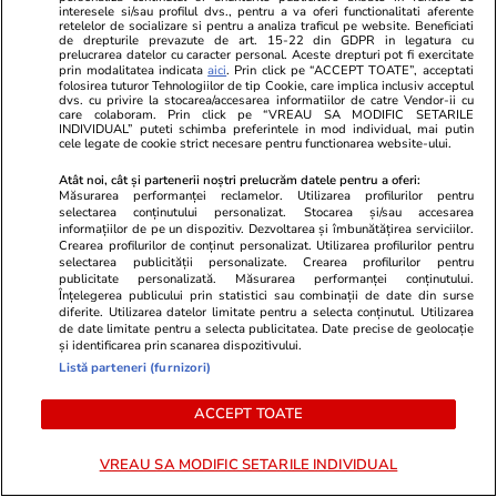
Val de procese câștigate de
interesele si/sau profilul dvs., pentru a va oferi functionalitati aferente
retelelor de socializare si pentru a analiza traficul pe website. Beneficiati
de drepturile prevazute de art. 15-22 din GDPR in legatura cu
ceferiști: Instanțele obligă la
prelucrarea datelor cu caracter personal. Aceste drepturi pot fi exercitate
prin modalitatea indicata
aici
. Prin click pe “ACCEPT TOATE”, acceptati
recalcularea pensiilor pentru
folosirea tuturor Tehnologiilor de tip Cookie, care implica inclusiv acceptul
dvs. cu privire la stocarea/accesarea informatiilor de catre Vendor-ii cu
condiții speciale de muncă la
care colaboram. Prin click pe “VREAU SA MODIFIC SETARILE
INDIVIDUAL” puteti schimba preferintele in mod individual, mai putin
CFR
cele legate de cookie strict necesare pentru functionarea website-ului.
Atât noi, cât și partenerii noștri prelucrăm datele pentru a oferi:
Măsurarea performanței reclamelor. Utilizarea profilurilor pentru
Știri România
11 iul.
selectarea conținutului personalizat. Stocarea și/sau accesarea
informațiilor de pe un dispozitiv. Dezvoltarea și îmbunătățirea serviciilor.
Reportaj
Crearea profilurilor de conținut personalizat. Utilizarea profilurilor pentru
selectarea publicității personalizate. Crearea profilurilor pentru
Cât costă kilogramul de vinete
publicitate personalizată. Măsurarea performanței conținutului.
Înțelegerea publicului prin statistici sau combinații de date din surse
în piețe. Românii stau la cozi
diferite. Utilizarea datelor limitate pentru a selecta conținutul. Utilizarea
de date limitate pentru a selecta publicitatea. Date precise de geolocație
pentru salata preferată a verii
și identificarea prin scanarea dispozitivului.
Listă parteneri (furnizori)
ACCEPT TOATE
Opinii
11 iul.
VREAU SA MODIFIC SETARILE INDIVIDUAL