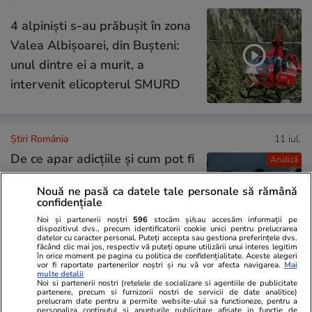
4 alpiniști s-au prăbușit în zona
Valea Albișoarei, din Bușteni:
unul dintre ei a murit, a
intervenit elicopterul SMURD
Știri România
11 iul.
De ce apar adicțiile și cum pot fi
Analiză
depășite. Gabriela Bălan,
Nouă ne pasă ca datele tale personale să rămână
psiholog: „Discuția despre
confidențiale
substanțe nu trebuie să fie un
Noi și partenerii noștri
596
stocăm și/sau accesăm informații pe
dispozitivul dvs., precum identificatorii cookie unici pentru prelucrarea
eveniment unic, ci un dialog
datelor cu caracter personal. Puteți accepta sau gestiona preferințele dvs.
făcând clic mai jos, respectiv vă puteți opune utilizării unui interes legitim
continuu”
în orice moment pe pagina cu politica de confidențialitate. Aceste alegeri
vor fi raportate partenerilor noștri și nu vă vor afecta navigarea.
Mai
multe detalii
Noi si partenerii nostri (retelele de socializare si agentiile de publicitate
partenere, precum si furnizorii nostri de servicii de date analitice)
Știri România
11 iul.
prelucram date pentru a permite website-ului sa functioneze, pentru a
personaliza continutul si anunturile publicitare afisate in functie de