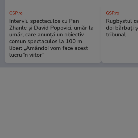
GSP.ro
GSP.ro
Interviu spectaculos cu Pan
Rugbystul ca
Zhanle și David Popovici, umăr la
doi bărbați ș
umăr, care anunță un obiectiv
tribunal
comun spectaculos la 100 m
liber: „Amândoi vom face acest
lucru în viitor”