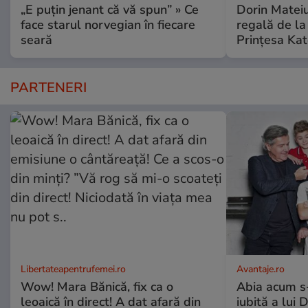
„E puțin jenant că vă spun” » Ce
Dorin Mateiu,
face starul norvegian în fiecare
regală de l
seară
Prințesa Kat
PARTENERI
Libertateapentrufemei.ro
Avantaje.ro
Wow! Mara Bănică, fix ca o
Abia acum s-
leoaică în direct! A dat afară din
iubită a lui 