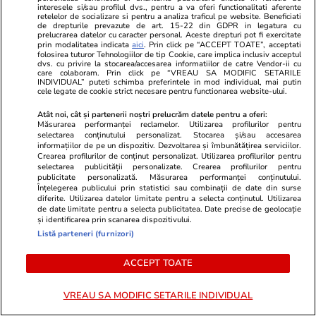
interesele si/sau profilul dvs., pentru a va oferi functionalitati aferente
retelelor de socializare si pentru a analiza traficul pe website. Beneficiati
de drepturile prevazute de art. 15-22 din GDPR in legatura cu
prelucrarea datelor cu caracter personal. Aceste drepturi pot fi exercitate
Stiri Mondene
10:15
prin modalitatea indicata
aici
. Prin click pe “ACCEPT TOATE”, acceptati
folosirea tuturor Tehnologiilor de tip Cookie, care implica inclusiv acceptul
Simona Gherghe, vacanță de vis în Grecia
dvs. cu privire la stocarea/accesarea informatiilor de catre Vendor-ii cu
care colaboram. Prin click pe “VREAU SA MODIFIC SETARILE
alături de familie. Imagini din locul de care s-a
INDIVIDUAL” puteti schimba preferintele in mod individual, mai putin
cele legate de cookie strict necesare pentru functionarea website-ului.
îndrăgostit în urmă cu 18 ani
Atât noi, cât și partenerii noștri prelucrăm datele pentru a oferi:
Măsurarea performanței reclamelor. Utilizarea profilurilor pentru
selectarea conținutului personalizat. Stocarea și/sau accesarea
Știri România
10:00
informațiilor de pe un dispozitiv. Dezvoltarea și îmbunătățirea serviciilor.
Crearea profilurilor de conținut personalizat. Utilizarea profilurilor pentru
Adrian Igrișan, solistul trupei Cargo: „Eu respir
selectarea publicității personalizate. Crearea profilurilor pentru
publicitate personalizată. Măsurarea performanței conținutului.
rock. Ducem viața pe care o iubim datorită
Înțelegerea publicului prin statistici sau combinații de date din surse
diferite. Utilizarea datelor limitate pentru a selecta conținutul. Utilizarea
oamenilor care vin să ne vadă și care ne
de date limitate pentru a selecta publicitatea. Date precise de geolocație
și identificarea prin scanarea dispozitivului.
cumpără muzica și biletele la concerte“
Listă parteneri (furnizori)
ACCEPT TOATE
Citește mai multe
VREAU SA MODIFIC SETARILE INDIVIDUAL