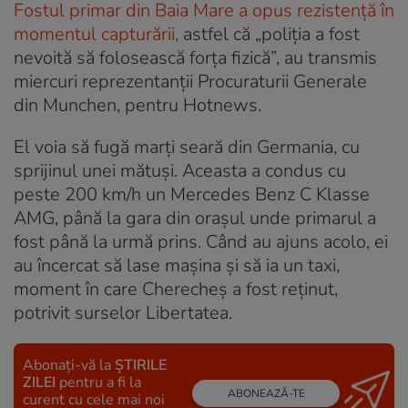
Fostul primar din Baia Mare a opus rezistență în
momentul capturării,
astfel că „poliția a fost
nevoită să folosească forța fizică”, au transmis
miercuri reprezentanții Procuraturii Generale
din Munchen, pentru Hotnews.
El voia să fugă marți seară din Germania, cu
sprijinul unei mătuși. Aceasta a condus cu
peste 200 km/h un Mercedes Benz C Klasse
AMG, până la gara din orașul unde primarul a
fost până la urmă prins. Când au ajuns acolo, ei
au încercat să lase mașina și să ia un taxi,
moment în care Cherecheș a fost reținut,
potrivit surselor Libertatea.
Abonați-vă la
ȘTIRILE
ZILEI
pentru a fi la
ABONEAZĂ-TE
curent cu cele mai noi