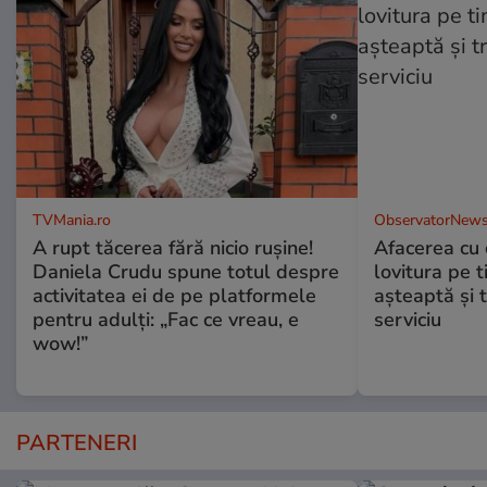
TVMania.ro
ObservatorNews
A rupt tăcerea fără nicio rușine!
Afacerea cu 
Daniela Crudu spune totul despre
lovitura pe t
activitatea ei de pe platformele
aşteaptă şi 
pentru adulți: „Fac ce vreau, e
serviciu
wow!”
PARTENERI