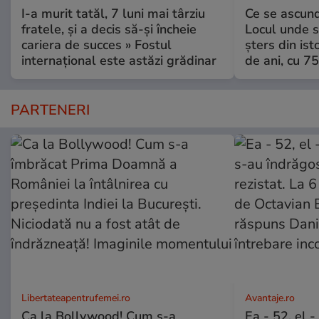
I-a murit tatăl, 7 luni mai târziu
Ce se ascund
fratele, și a decis să-și încheie
Locul unde s-
cariera de succes » Fostul
șters din ist
internațional este astăzi grădinar
de ani, cu 7
PARTENERI
Libertateapentrufemei.ro
Avantaje.ro
Ca la Bollywood! Cum s-a
Ea - 52, el 