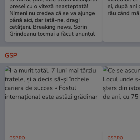
presei cu o viteză neașteptată!
ei, după ani 
Nimeni nu credea că se va ajunge
rău când mă
până aici, dar iată-ne, dragi
cetățeni. Breaking news, Sorin
Grindeanu tocmai a făcut anunțul
GSP
GSP.RO
GSP.RO