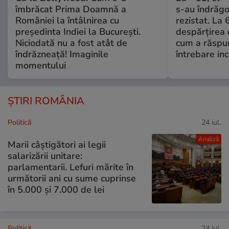
îmbrăcat Prima Doamnă a
s-au îndrăgos
României la întâlnirea cu
rezistat. La 
președinta Indiei la București.
despărțirea 
Niciodată nu a fost atât de
cum a răspu
îndrăzneață! Imaginile
întrebare i
momentului
ȘTIRI ROMÂNIA
Politică
24 iul.
Analiză
Marii câștigători ai legii
salarizării unitare:
parlamentarii. Lefuri mărite în
următorii ani cu sume cuprinse
în 5.000 și 7.000 de lei
Politică
24 iul.