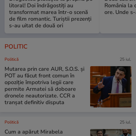
litoral! Doi îndrăgostiți au
România la d
transformat marea într-o scenă
ore. Unde s
de film romantic. Turiștii prezenți
s-au uitat de două ori
POLITIC
Politică
25 iul.
Mutarea prin care AUR, S.O.S. și
POT au făcut front comun în
opoziție împotriva legii care
permite Armatei să doboare
dronele neautorizate. CCR a
tranșat definitiv disputa
Politică
25 iul.
Cum a apărut Mirabela