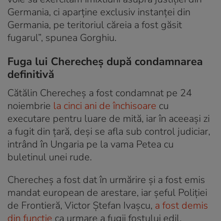
Germania, ci aparţine exclusiv instanţei din
Germania, pe teritoriul căreia a fost găsit
fugarul”, spunea Gorghiu.
Fuga lui Cherecheș după condamnarea
definitivă
Cătălin Cherecheș a fost condamnat pe 24
noiembrie
la cinci ani de închisoare
cu
executare pentru luare de mită, iar în aceeași zi
a fugit din țară, deși se afla sub control judiciar,
intrând în Ungaria pe la vama Petea cu
buletinul unei rude.
Cherecheș a fost dat în urmărire și a fost emis
mandat european de arestare, iar șeful Poliției
de Frontieră, Victor Ștefan Ivașcu,
a fost demis
din funcție
ca urmare a fugii fostului edil.