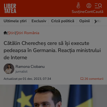
Susține
Cont
Caută
Ultimele știri
Exclusiv
Criză politică
Opinii
Intervi
|
Ştiri
|
Știri România
Cătălin Cherecheș cere să își execute
pedeapsa în Germania. Reacția ministrului
de Interne
Ramona Ciobanu
jurnalist
Actualizat pe 01 dec. 2023, 07:34
26 comentarii