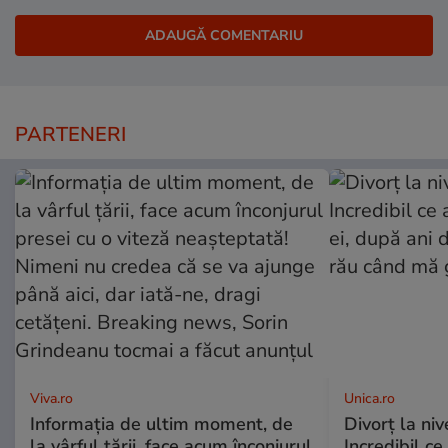
PARTENERI
Viva.ro
Unica.ro
Informația de ultim moment, de
Divorț la nive
la vârful țării, face acum înconjurul
Incredibil ce