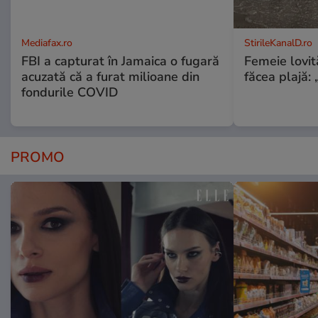
Mediafax.ro
StirileKanalD.ro
FBI a capturat în Jamaica o fugară
Femeie lovit
acuzată că a furat milioane din
făcea plajă: „
fondurile COVID
PROMO