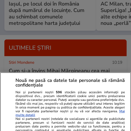
Iașul, pe locul doi în România
AC Milan, tr
după numărul de locuințe. Cum
SuperLiga! „D
au schimbat comunele
alte echipe 
metropolitane harta județului
noua „perlă”
ULTIMELE ȘTIRI
Stiri Mondene
10:19
Cum și-a învins Mihai Mărgineanu cea mai
mare frică: „A fost mai plăcut decât să-mi
Nouă ne pasă ca datele tale personale să rămână
confidențiale
dezvolt bicepșii făcând cruci”
Noi și partenerii noștri
596
stocăm și/sau accesăm informații pe
dispozitivul dvs., precum identificatorii cookie unici pentru prelucrarea
datelor cu caracter personal. Puteți accepta sau gestiona preferințele dvs.
făcând clic mai jos, respectiv vă puteți opune utilizării unui interes legitim
Știri Externe
10:15
în orice moment pe pagina cu politica de confidențialitate. Aceste alegeri
vor fi raportate partenerilor noștri și nu vă vor afecta navigarea.
Mai
Un șofer prins cu 128 km/h peste limita legală
multe detalii
Noi si partenerii nostri (retelele de socializare si agentiile de publicitate
riscă 6 luni de închisoare, o amendă 600 de
partenere, precum si furnizorii nostri de servicii de date analitice)
prelucram date pentru a permite website-ului sa functioneze, pentru a
euro și până la 4 ani fără permis, în Spania
personaliza continutul si anunturile publicitare afisate in functie de