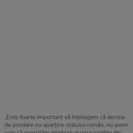
„Este foarte important să înţelegem că decizia
de predare nu aparţine statului român, nu avem
voie să exercităm imixtiuni asupra justiţiei din