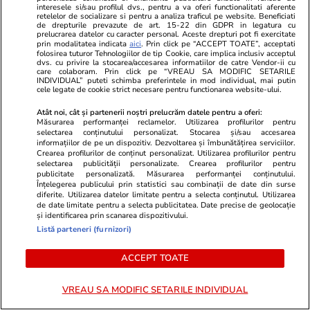
acolo”
interesele si/sau profilul dvs., pentru a va oferi functionalitati aferente
retelelor de socializare si pentru a analiza traficul pe website. Beneficiati
de drepturile prevazute de art. 15-22 din GDPR in legatura cu
prelucrarea datelor cu caracter personal. Aceste drepturi pot fi exercitate
prin modalitatea indicata
aici
. Prin click pe “ACCEPT TOATE”, acceptati
PARTENERI
folosirea tuturor Tehnologiilor de tip Cookie, care implica inclusiv acceptul
dvs. cu privire la stocarea/accesarea informatiilor de catre Vendor-ii cu
care colaboram. Prin click pe “VREAU SA MODIFIC SETARILE
INDIVIDUAL” puteti schimba preferintele in mod individual, mai putin
cele legate de cookie strict necesare pentru functionarea website-ului.
Atât noi, cât și partenerii noștri prelucrăm datele pentru a oferi:
Măsurarea performanței reclamelor. Utilizarea profilurilor pentru
selectarea conținutului personalizat. Stocarea și/sau accesarea
informațiilor de pe un dispozitiv. Dezvoltarea și îmbunătățirea serviciilor.
Crearea profilurilor de conținut personalizat. Utilizarea profilurilor pentru
selectarea publicității personalizate. Crearea profilurilor pentru
publicitate personalizată. Măsurarea performanței conținutului.
Înțelegerea publicului prin statistici sau combinații de date din surse
diferite. Utilizarea datelor limitate pentru a selecta conținutul. Utilizarea
de date limitate pentru a selecta publicitatea. Date precise de geolocație
și identificarea prin scanarea dispozitivului.
Listă parteneri (furnizori)
Libertateapentrufemei.ro
Avantaje.ro
Atenție! Poți primi bani de la stat
Dieta Melan
ACCEPT TOATE
dacă-ți îngrijești părinții, bunicii
oricine! Regi
sau pe cineva vârstnic din familie.
urmează zilni
VREAU SA MODIFIC SETARILE INDIVIDUAL
Acum s-a decis! Cum trebuie să
specialiști! 