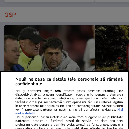
GSP
Nouă ne pasă ca datele tale personale să rămână
confidențiale
GSP.RO
GSP.RO
Noi și partenerii noștri
596
stocăm și/sau accesăm informații pe
dispozitivul dvs., precum identificatorii cookie unici pentru prelucrarea
Confesiune cutremurătoare din
Titi Aur con
datelor cu caracter personal. Puteți accepta sau gestiona preferințele dvs.
făcând clic mai jos, respectiv vă puteți opune utilizării unui interes legitim
„microbuzul groazei”: „O creangă
în accidentul
în orice moment pe pagina cu politica de confidențialitate. Aceste alegeri
vor fi raportate partenerilor noștri și nu vă vor afecta navigarea.
Mai
ne-a despărțit...”
echipa a dou
multe detalii
vorba de vâr
Noi si partenerii nostri (retelele de socializare si agentiile de publicitate
partenere, precum si furnizorii nostri de servicii de date analitice)
Adevărații a
prelucram date pentru a permite website-ului sa functioneze, pentru a
personaliza continutul si anunturile publicitare afisate in functie de