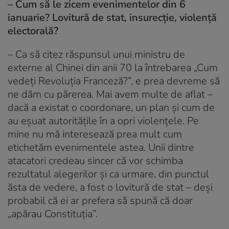
– Cum să le zicem evenimentelor din 6
ianuarie? Lovitură de stat, insurecție, violență
electorală?
– Ca să citez răspunsul unui ministru de
externe al Chinei din anii 70 la întrebarea „Cum
vedeți Revoluția Franceză?”, e prea devreme să
ne dăm cu părerea. Mai avem multe de aflat –
dacă a existat o coordonare, un plan și cum de
au eșuat autoritățile în a opri violențele. Pe
mine nu mă interesează prea mult cum
etichetăm evenimentele astea. Unii dintre
atacatori credeau sincer că vor schimba
rezultatul alegerilor și ca urmare, din punctul
ăsta de vedere, a fost o lovitură de stat – deși
probabil că ei ar prefera să spună că doar
„apărau Constituția”.