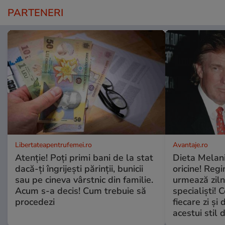
PARTENERI
Libertateapentrufemei.ro
Avantaje.ro
Atenție! Poți primi bani de la stat
Dieta Melan
dacă-ți îngrijești părinții, bunicii
oricine! Regi
sau pe cineva vârstnic din familie.
urmează zilni
Acum s-a decis! Cum trebuie să
specialiști! 
procedezi
fiecare zi și 
acestui stil 