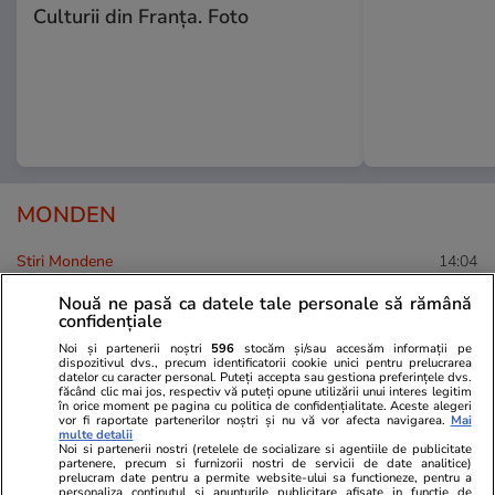
Culturii din Franța. Foto
MONDEN
Stiri Mondene
14:04
Nouă ne pasă ca datele tale personale să rămână
Ce difuzează PRO TV de la ora
confidențiale
15.00, de luni până vineri, la
Noi și partenerii noștri
596
stocăm și/sau accesăm informații pe
dispozitivul dvs., precum identificatorii cookie unici pentru prelucrarea
șase luni după ce Cătălin
datelor cu caracter personal. Puteți accepta sau gestiona preferințele dvs.
Măruță a rămas fără emisiune
făcând clic mai jos, respectiv vă puteți opune utilizării unui interes legitim
în orice moment pe pagina cu politica de confidențialitate. Aceste alegeri
vor fi raportate partenerilor noștri și nu vă vor afecta navigarea.
Mai
multe detalii
Noi si partenerii nostri (retelele de socializare si agentiile de publicitate
partenere, precum si furnizorii nostri de servicii de date analitice)
prelucram date pentru a permite website-ului sa functioneze, pentru a
Stiri Mondene
13:49
personaliza continutul si anunturile publicitare afisate in functie de