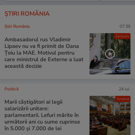
ȘTIRI ROMÂNIA
Știri România
07:39
Exclusiv
Ambasadorul rus Vladimir
Lipaev nu va fi primit de Oana
Țoiu la MAE. Motivul pentru
care ministrul de Externe a luat
această decizie
Politică
24 iul.
Analiză
Marii câștigători ai legii
salarizării unitare:
parlamentarii. Lefuri mărite în
următorii ani cu sume cuprinse
în 5.000 și 7.000 de lei