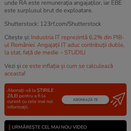
unde RA este remunerația angajaților, iar EBE
este surplusul brut de exploatare.
Shutterstock: 123rf.com/Shutterstock
Citeşte și:
Industria IT reprezintă 6,2% din PIB-
ul României. Angajații IT aduc contribuții duble,
la stat, față de medie – STUDIU
Vezi şi
ce este inflația și cum se calculează
aceasta
!
Abonați-vă la
ȘTIRILE
ZILEI
pentru a fi la
ABONEAZĂ-TE
curent cu cele mai noi
informații.
URMĂREȘTE CEL MAI NOU VIDEO