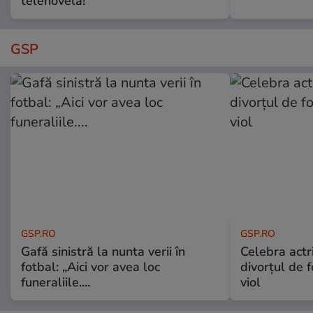
telenovelă!
GSP
GSP.RO
GSP.RO
Gafă sinistră la nunta verii în
Celebra actri
fotbal: „Aici vor avea loc
divorțul de f
funeraliile....
viol