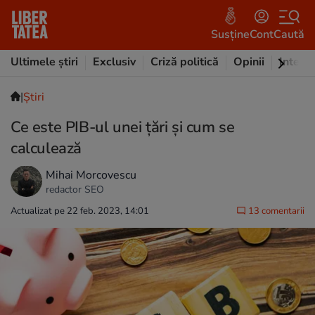
Susține
Cont
Caută
Ultimele știri
Exclusiv
Criză politică
Opinii
Intervi
|
Ştiri
Ce este PIB-ul unei țări şi cum se
calculează
Mihai Morcovescu
redactor SEO
Actualizat pe 22 feb. 2023, 14:01
13 comentarii