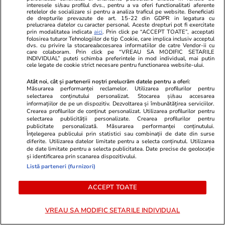
interesele si/sau profilul dvs., pentru a va oferi functionalitati aferente
retelelor de socializare si pentru a analiza traficul pe website. Beneficiati
de drepturile prevazute de art. 15-22 din GDPR in legatura cu
Dana Rogoz, confesiuni din
prelucrarea datelor cu caracter personal. Aceste drepturi pot fi exercitate
prin modalitatea indicata
aici
. Prin click pe “ACCEPT TOATE”, acceptati
vacanța în Sicilia. Cum s-a
folosirea tuturor Tehnologiilor de tip Cookie, care implica inclusiv acceptul
protejat familia ei de incendiile
dvs. cu privire la stocarea/accesarea informatiilor de catre Vendor-ii cu
care colaboram. Prin click pe “VREAU SA MODIFIC SETARILE
din insulă
INDIVIDUAL” puteti schimba preferintele in mod individual, mai putin
cele legate de cookie strict necesare pentru functionarea website-ului.
Atât noi, cât și partenerii noștri prelucrăm datele pentru a oferi:
Măsurarea performanței reclamelor. Utilizarea profilurilor pentru
selectarea conținutului personalizat. Stocarea și/sau accesarea
informațiilor de pe un dispozitiv. Dezvoltarea și îmbunătățirea serviciilor.
PARTENERI
Crearea profilurilor de conținut personalizat. Utilizarea profilurilor pentru
selectarea publicității personalizate. Crearea profilurilor pentru
publicitate personalizată. Măsurarea performanței conținutului.
Înțelegerea publicului prin statistici sau combinații de date din surse
diferite. Utilizarea datelor limitate pentru a selecta conținutul. Utilizarea
de date limitate pentru a selecta publicitatea. Date precise de geolocație
și identificarea prin scanarea dispozitivului.
Listă parteneri (furnizori)
ACCEPT TOATE
VREAU SA MODIFIC SETARILE INDIVIDUAL