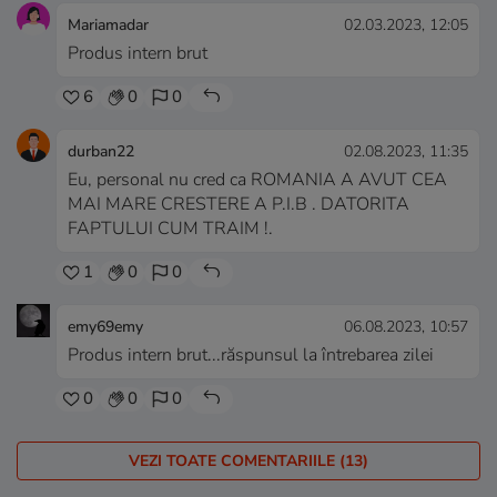
Mariamadar
02.03.2023, 12:05
Produs intern brut
6
0
0
durban22
02.08.2023, 11:35
Eu, personal nu cred ca ROMANIA A AVUT CEA
MAI MARE CRESTERE A P.I.B . DATORITA
FAPTULUI CUM TRAIM !.
1
0
0
emy69emy
06.08.2023, 10:57
Produs intern brut...răspunsul la întrebarea zilei
0
0
0
VEZI TOATE COMENTARIILE (13)