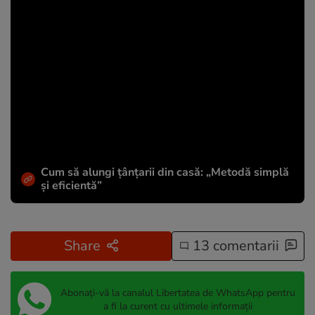
Cum să alungi țânțarii din casă: „Metodă simplă
și eficientă”
Share
13 comentarii
Abonați-vă la canalul Libertatea de WhatsApp pentru
a fi la curent cu ultimele informații