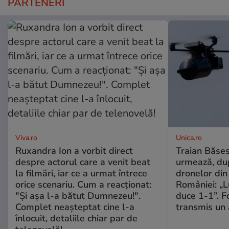
PARTENERI
Viva.ro
Unica.ro
Ruxandra Ion a vorbit direct
Traian Băses
despre actorul care a venit beat
urmează, du
la filmări, iar ce a urmat întrece
dronelor din 
orice scenariu. Cum a reacționat:
României: „L
"Și așa l-a bătut Dumnezeu!".
duce 1-1”. F
Complet neașteptat cine l-a
transmis un 
înlocuit, detaliile chiar par de