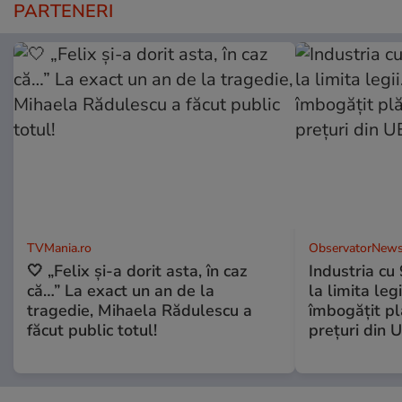
PARTENERI
TVMania.ro
ObservatorNews
🤍 „Felix și-a dorit asta, în caz
Industria cu
că…” La exact un an de la
la limita leg
tragedie, Mihaela Rădulescu a
îmbogăţit pl
făcut public totul!
preţuri din 