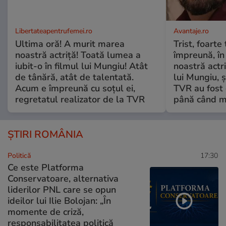
Libertateapentrufemei.ro
Avantaje.ro
Ultima oră! A murit marea
Trist, foarte
noastră actriță! Toată lumea a
împreună, în
iubit-o în filmul lui Mungiu! Atât
noastră actri
de tânără, atât de talentată.
lui Mungiu, ș
Acum e împreună cu soțul ei,
TVR au fost 
regretatul realizator de la TVR
până când mo
ȘTIRI ROMÂNIA
Politică
17:30
Ce este Platforma
Conservatoare, alternativa
liderilor PNL care se opun
ideilor lui Ilie Bolojan: „În
momente de criză,
responsabilitatea politică