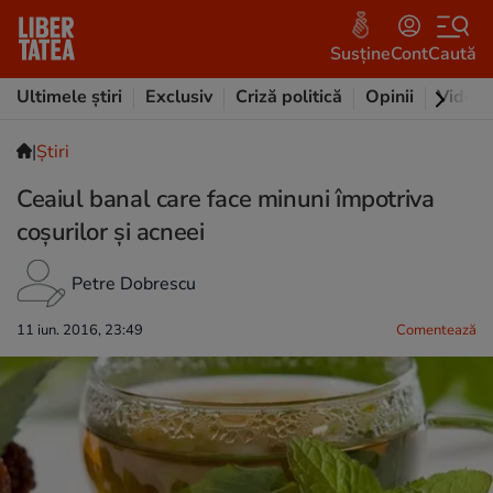
Susține
Cont
Caută
Ultimele știri
Exclusiv
Criză politică
Opinii
Video
|
Ştiri
Ceaiul banal care face minuni împotriva
coșurilor și acneei
Petre Dobrescu
11 iun. 2016, 23:49
Comentează