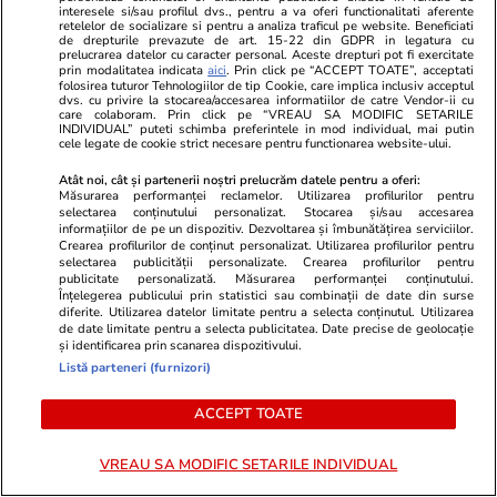
interesele si/sau profilul dvs., pentru a va oferi functionalitati aferente
Valea Jepilor o capcană
retelelor de socializare si pentru a analiza traficul pe website. Beneficiati
de drepturile prevazute de art. 15-22 din GDPR in legatura cu
periculoasă pentru turiști: „Este
prelucrarea datelor cu caracter personal. Aceste drepturi pot fi exercitate
prin modalitatea indicata
aici
. Prin click pe “ACCEPT TOATE”, acceptati
un semn să vă îndepărtați”
folosirea tuturor Tehnologiilor de tip Cookie, care implica inclusiv acceptul
dvs. cu privire la stocarea/accesarea informatiilor de catre Vendor-ii cu
care colaboram. Prin click pe “VREAU SA MODIFIC SETARILE
INDIVIDUAL” puteti schimba preferintele in mod individual, mai putin
cele legate de cookie strict necesare pentru functionarea website-ului.
Opinii
11:00
Atât noi, cât și partenerii noștri prelucrăm datele pentru a oferi:
Măsurarea performanței reclamelor. Utilizarea profilurilor pentru
Regimul Dan + Bolojan +
selectarea conținutului personalizat. Stocarea și/sau accesarea
informațiilor de pe un dispozitiv. Dezvoltarea și îmbunătățirea serviciilor.
Grindeanu + Fritz, mai nociv
Crearea profilurilor de conținut personalizat. Utilizarea profilurilor pentru
selectarea publicității personalizate. Crearea profilurilor pentru
pentru România decât regimul
publicitate personalizată. Măsurarea performanței conținutului.
Iohannis + Ciolacu + Ciucă?
Înțelegerea publicului prin statistici sau combinații de date din surse
diferite. Utilizarea datelor limitate pentru a selecta conținutul. Utilizarea
de date limitate pentru a selecta publicitatea. Date precise de geolocație
și identificarea prin scanarea dispozitivului.
Listă parteneri (furnizori)
Opinii
09:00
ACCEPT TOATE
Fatalismul mioritic e o etapă
sau un blestem? Câteva note
VREAU SA MODIFIC SETARILE INDIVIDUAL