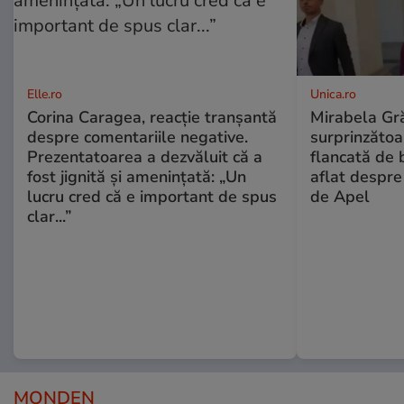
Elle.ro
Unica.ro
Corina Caragea, reacție tranșantă
Mirabela Gră
despre comentariile negative.
surprinzătoar
Prezentatoarea a dezvăluit că a
flancată de 
fost jignită și amenințată: „Un
aflat despre
lucru cred că e important de spus
de Apel
clar...”
MONDEN