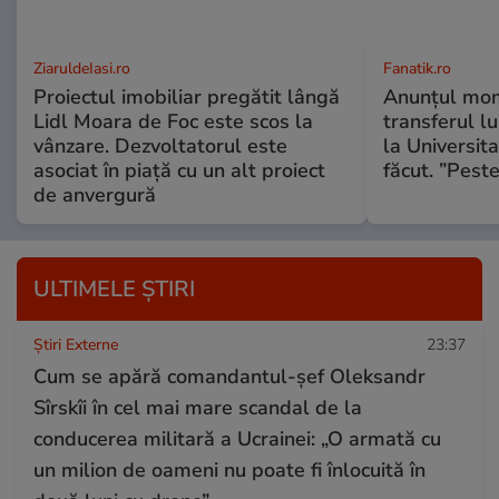
ZiaruldeIasi.ro
Fanatik.ro
Proiectul imobiliar pregătit lângă
Anunțul mom
Lidl Moara de Foc este scos la
transferul l
vânzare. Dezvoltatorul este
la Universit
asociat în piață cu un alt proiect
făcut. ”Pest
de anvergură
ULTIMELE ȘTIRI
Știri Externe
23:37
Cum se apără comandantul-șef Oleksandr
Sîrskîi în cel mai mare scandal de la
conducerea militară a Ucrainei: „O armată cu
un milion de oameni nu poate fi înlocuită în