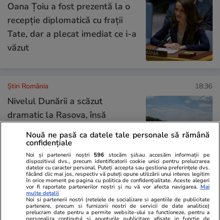
Oana Țoiu a fost prezentă la o
recepție diplomatică cu frații
Tate, dar a plecat imediat ce i-a
văzut
Știri România
18:36
Nivelul Dunării a scăzut
dramatic la Rasova, însă
autoritățile dau asigurări că
Nouă ne pasă ca datele tale personale să rămână
populația nu va rămâne fără
confidențiale
apă
Noi și partenerii noștri
596
stocăm și/sau accesăm informații pe
dispozitivul dvs., precum identificatorii cookie unici pentru prelucrarea
datelor cu caracter personal. Puteți accepta sau gestiona preferințele dvs.
făcând clic mai jos, respectiv vă puteți opune utilizării unui interes legitim
în orice moment pe pagina cu politica de confidențialitate. Aceste alegeri
vor fi raportate partenerilor noștri și nu vă vor afecta navigarea.
Mai
Știri România
17:51
multe detalii
Noi si partenerii nostri (retelele de socializare si agentiile de publicitate
Ce să faci când ești prins într-o
Exclusiv
partenere, precum si furnizorii nostri de servicii de date analitice)
prelucram date pentru a permite website-ului sa functioneze, pentru a
furtună pe munte și de ce este
personaliza continutul si anunturile publicitare afisate in functie de