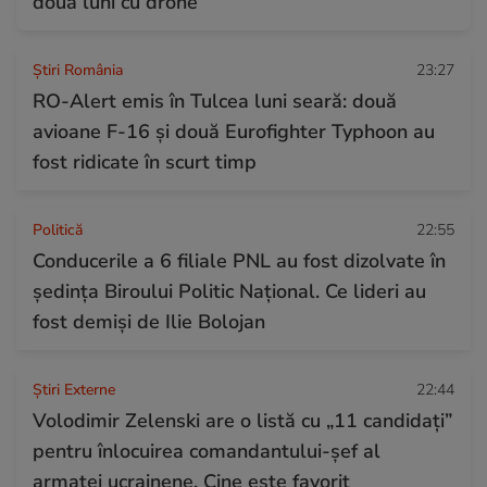
două luni cu drone”
Știri România
23:27
RO-Alert emis în Tulcea luni seară: două
avioane F-16 și două Eurofighter Typhoon au
fost ridicate în scurt timp
Politică
22:55
Conducerile a 6 filiale PNL au fost dizolvate în
ședința Biroului Politic Național. Ce lideri au
fost demiși de Ilie Bolojan
Știri Externe
22:44
Volodimir Zelenski are o listă cu „11 candidați”
pentru înlocuirea comandantului-șef al
armatei ucrainene. Cine este favorit