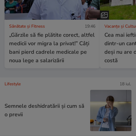
Sănătate și Fitness
19:46
Vacanțe și Cultu
„Gărzile să fie plătite corect, altfel
Cea mai ieft
medicii vor migra la privat!” Câți
dintr-un can
bani pierd cadrele medicale pe
deși nu are d
noua lege a salarizării
costă
Lifestyle
18 iul.
Semnele deshidratării și cum să
o previi