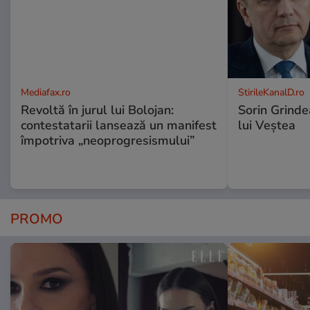
Mediafax.ro
StirileKanalD.ro
Revoltă în jurul lui Bolojan:
Sorin Grinde
contestatarii lansează un manifest
lui Veștea
împotriva „neoprogresismului”
PROMO