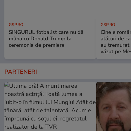
GSP.RO
GSP.RO
SINGURUL fotbalist care nu dă
Cine e româ
mâna cu Donald Trump la
alături de c
ceremonia de premiere
au tremurat
văzut pe Mes
PARTENERI