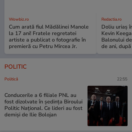
Wowbiz.ro
Redactia.ro
Cum arată fiul Mădălinei Manole
Doliu uriaș î
la 17 ani! Fratele regretatei
Kevin Keegan
artiste a publicat o fotografie în
Balonului de
premieră cu Petru Mircea Jr.
de ani, după
POLITIC
Politică
22:55
Conducerile a 6 filiale PNL au
fost dizolvate în ședința Biroului
Politic Național. Ce lideri au fost
demiși de Ilie Bolojan