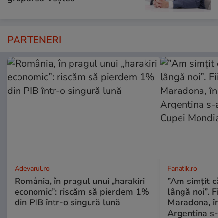
PARTENERI
Adevarul.ro
Fanatik.ro
România, în pragul unui „harakiri
”Am simțit că
economic”: riscăm să pierdem 1%
lângă noi”. F
din PIB într-o singură lună
Maradona, în
Argentina s-a