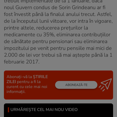
trebuit implementate de la 1 ianuarie, dacă
noul Guvern condus de Sorin Grindeanu ar fi
fost învestit până la finalul anului trecut. Astfel,
de la începutul lunii viitoare, vor intra în vigoare,
printre altele, reducerea prețurilor la
medicamente cu 35%, eliminarea contribuțiilor
de sănătate pentru pensionari sau eliminarea
impozitului pe venit pentru pensiile mai mici de
2.000 de lei vor trebui să mai aștepte până la 1
februarie 2017.
Abonați-vă la
ȘTIRILE
ZILEI
pentru a fi la
ABONEAZĂ-TE
curent cu cele mai noi
informații.
URMĂREȘTE CEL MAI NOU VIDEO