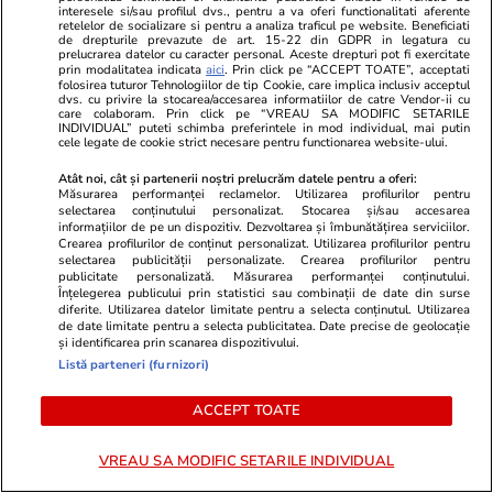
interesele si/sau profilul dvs., pentru a va oferi functionalitati aferente
De ce nu scad prețurile
retelelor de socializare si pentru a analiza traficul pe website. Beneficiati
de drepturile prevazute de art. 15-22 din GDPR in legatura cu
apartamentelor în România,
prelucrarea datelor cu caracter personal. Aceste drepturi pot fi exercitate
prin modalitatea indicata
aici
. Prin click pe “ACCEPT TOATE”, acceptati
deși se vând tot mai puține
folosirea tuturor Tehnologiilor de tip Cookie, care implica inclusiv acceptul
dvs. cu privire la stocarea/accesarea informatiilor de catre Vendor-ii cu
locuințe
care colaboram. Prin click pe “VREAU SA MODIFIC SETARILE
INDIVIDUAL” puteti schimba preferintele in mod individual, mai putin
cele legate de cookie strict necesare pentru functionarea website-ului.
Atât noi, cât și partenerii noștri prelucrăm datele pentru a oferi:
Măsurarea performanței reclamelor. Utilizarea profilurilor pentru
Știri România
17:44
selectarea conținutului personalizat. Stocarea și/sau accesarea
informațiilor de pe un dispozitiv. Dezvoltarea și îmbunătățirea serviciilor.
MApN ar putea dirija traficul
Crearea profilurilor de conținut personalizat. Utilizarea profilurilor pentru
selectarea publicității personalizate. Crearea profilurilor pentru
aerian din România dacă
publicitate personalizată. Măsurarea performanței conținutului.
activitatea ROMATSA ar fi
Înțelegerea publicului prin statistici sau combinații de date din surse
diferite. Utilizarea datelor limitate pentru a selecta conținutul. Utilizarea
suspendată, anunță Radu
de date limitate pentru a selecta publicitatea. Date precise de geolocație
și identificarea prin scanarea dispozitivului.
Miruță
Listă parteneri (furnizori)
ACCEPT TOATE
Știri România
17:13
Cum se raportează ministrul
VREAU SA MODIFIC SETARILE INDIVIDUAL
Apărării la folosirea de camere