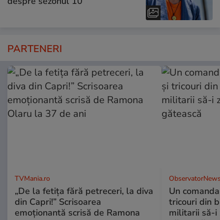
despre sezonul 10
PARTENERI
TVMania.ro
ObservatorNews
„De la fetița fără petreceri, la diva
Un comandan
din Capri!” Scrisoarea
tricouri din 
emoționantă scrisă de Ramona
militarii să-