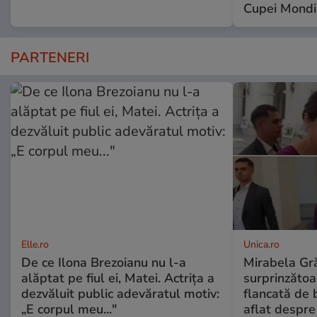
Cupei Mondi
PARTENERI
Elle.ro
Unica.ro
De ce Ilona Brezoianu nu l-a
Mirabela Gră
alăptat pe fiul ei, Matei. Actrița a
surprinzătoar
dezvăluit public adevăratul motiv:
flancată de 
„E corpul meu..."
aflat despre