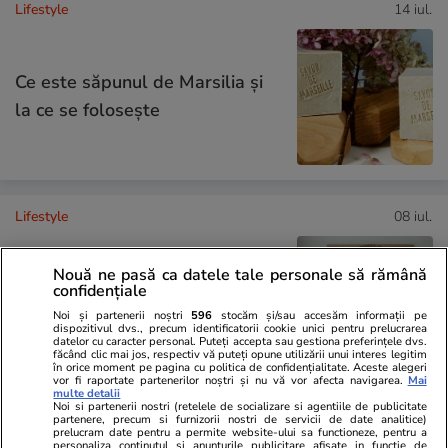
Lifestyle
14 iul.
Ce este săpunul de Marsilia și
la ce se folosește
Lifestyle
08 iul.
Ce este Japandi, stilul de
Nouă ne pasă ca datele tale personale să rămână
amenajare care combină
confidențiale
minimalismul japonez cu cel
Noi și partenerii noștri
596
stocăm și/sau accesăm informații pe
dispozitivul dvs., precum identificatorii cookie unici pentru prelucrarea
scandinav
datelor cu caracter personal. Puteți accepta sau gestiona preferințele dvs.
făcând clic mai jos, respectiv vă puteți opune utilizării unui interes legitim
în orice moment pe pagina cu politica de confidențialitate. Aceste alegeri
vor fi raportate partenerilor noștri și nu vă vor afecta navigarea.
Mai
multe detalii
Noi si partenerii nostri (retelele de socializare si agentiile de publicitate
partenere, precum si furnizorii nostri de servicii de date analitice)
Știri România
18:00
prelucram date pentru a permite website-ului sa functioneze, pentru a
personaliza continutul si anunturile publicitare afisate in functie de