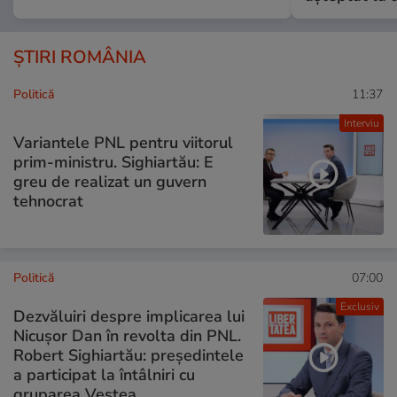
ȘTIRI ROMÂNIA
Politică
11:37
Interviu
Variantele PNL pentru viitorul
prim-ministru. Sighiartău: E
greu de realizat un guvern
tehnocrat
Politică
07:00
Exclusiv
Dezvăluiri despre implicarea lui
Nicușor Dan în revolta din PNL.
Robert Sighiartău: președintele
a participat la întâlniri cu
gruparea Veștea