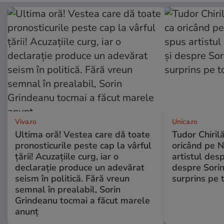
Viva.ro
Unica.ro
Ultima oră! Vestea care dă toate
Tudor Chiril
pronosticurile peste cap la vârful
oricând pe N
țării! Acuzațiile curg, iar o
artistul desp
declarație produce un adevărat
despre Sorin
seism în politică. Fără vreun
surprins pe 
semnal în prealabil, Sorin
Grindeanu tocmai a făcut marele
anunț