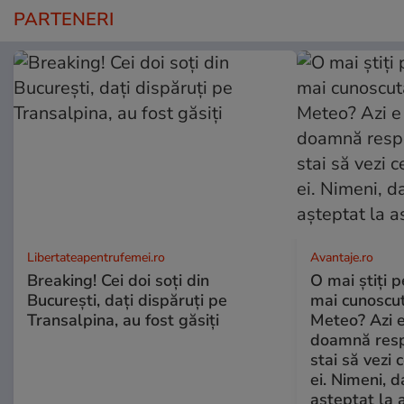
PARTENERI
Libertateapentrufemei.ro
Avantaje.ro
Breaking! Cei doi soți din
O mai știți 
București, dați dispăruți pe
mai cunoscu
Transalpina, au fost găsiți
Meteo? Azi e
doamnă respe
stai să vezi 
ei. Nimeni, d
așteptat la 