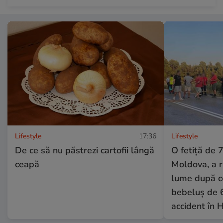
Lifestyle
17:36
Lifestyle
De ce să nu păstrezi cartofii lângă
O fetiță de 7
ceapă
Moldova, a 
lume după ce
bebeluș de 6
accident în H