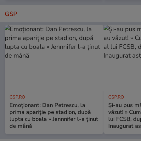
GSP
GSP.RO
GSP.RO
Emoționant: Dan Petrescu, la
Și-au pus mâ
prima apariție pe stadion, după
văzut! » Cum
lupta cu boala » Jennnifer l-a ținut
lui FCSB, du
de mână
Inaugurat as