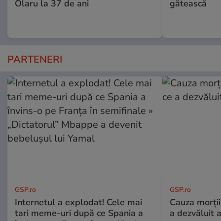
Olaru la 37 de ani
gătească
PARTENERI
GSP.ro
GSP.ro
Internetul a explodat! Cele mai
Cauza morții
tari meme-uri după ce Spania a
a dezvăluit 