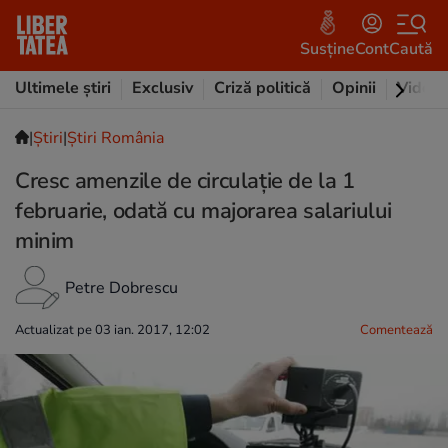
Susține
Cont
Caută
Ultimele știri
Exclusiv
Criză politică
Opinii
Video
|
Ştiri
|
Știri România
Cresc amenzile de circulație de la 1
februarie, odată cu majorarea salariului
minim
Petre Dobrescu
Actualizat pe 03 ian. 2017, 12:02
Comentează