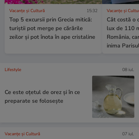
Vacanțe și Cultură
15:32
Vacanțe și Cultu
Top 5 excursii prin Grecia mitică:
Cât costă o 
turiștii pot merge pe cărările
lux de 110 m
zeilor și pot înota în ape cristaline
România, car
inima Parisu
Lifestyle
08 iul.
Ce este oțetul de orez și în ce
preparate se folosește
Vacanțe și Cultură
07 iul.