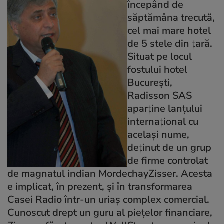
începând de
săptămâna trecută,
cel mai mare hotel
de 5 stele din
ț
ară.
Situat pe locul
fostului hotel
Bucureşti,
Radisson SAS
apar
ț
ine lan
ț
ului
interna
ț
ional cu
acelaşi nume,
de
ț
inut de un grup
de firme controlat
de magnatul indian MordechayZisser. Acesta
e implicat, în prezent, şi în transformarea
Casei Radio într-un uriaş complex comercial.
Cunoscut drept un guru al pie
ț
elor financiare,