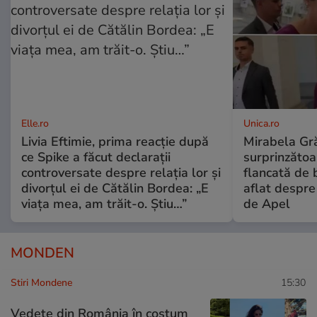
Elle.ro
Unica.ro
Livia Eftimie, prima reacție după
Mirabela Gră
ce Spike a făcut declarații
surprinzătoar
controversate despre relația lor și
flancată de 
divorțul ei de Cătălin Bordea: „E
aflat despre
viața mea, am trăit-o. Știu…”
de Apel
MONDEN
Stiri Mondene
15:30
Vedete din România în costum