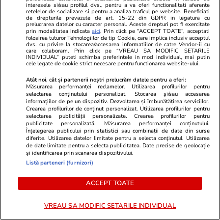
interesele si/sau profilul dvs., pentru a va oferi functionalitati aferente
recalcularea pensiilor pentru
retelelor de socializare si pentru a analiza traficul pe website. Beneficiati
de drepturile prevazute de art. 15-22 din GDPR in legatura cu
prelucrarea datelor cu caracter personal. Aceste drepturi pot fi exercitate
condiții speciale de muncă la
prin modalitatea indicata
aici
. Prin click pe “ACCEPT TOATE”, acceptati
folosirea tuturor Tehnologiilor de tip Cookie, care implica inclusiv acceptul
CFR
dvs. cu privire la stocarea/accesarea informatiilor de catre Vendor-ii cu
care colaboram. Prin click pe “VREAU SA MODIFIC SETARILE
INDIVIDUAL” puteti schimba preferintele in mod individual, mai putin
cele legate de cookie strict necesare pentru functionarea website-ului.
Știri România
18:00
Atât noi, cât și partenerii noștri prelucrăm datele pentru a oferi:
Măsurarea performanței reclamelor. Utilizarea profilurilor pentru
Reportaj
selectarea conținutului personalizat. Stocarea și/sau accesarea
Cât costă kilogramul de vinete
informațiilor de pe un dispozitiv. Dezvoltarea și îmbunătățirea serviciilor.
Crearea profilurilor de conținut personalizat. Utilizarea profilurilor pentru
în piețe. Românii stau la cozi
selectarea publicității personalizate. Crearea profilurilor pentru
publicitate personalizată. Măsurarea performanței conținutului.
pentru salata preferată a verii
Înțelegerea publicului prin statistici sau combinații de date din surse
diferite. Utilizarea datelor limitate pentru a selecta conținutul. Utilizarea
de date limitate pentru a selecta publicitatea. Date precise de geolocație
și identificarea prin scanarea dispozitivului.
Listă parteneri (furnizori)
Știri România
16:00
ACCEPT TOATE
Andreea Răsuceanu, scriitoare:
Exclusiv
„Și cele mai întunecate locuri își
VREAU SA MODIFIC SETARILE INDIVIDUAL
pot schimba, fie și prin