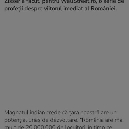
Zisser a făcut, pentru WallStreet.ro, o serie de
profe
ț
ii despre viitorul imediat al României.
Magnatul indian crede că țara noastră are un
potențial uriaş de dezvoltare. “România are mai
mult de 20.000.000 de locuitori, în timp ce