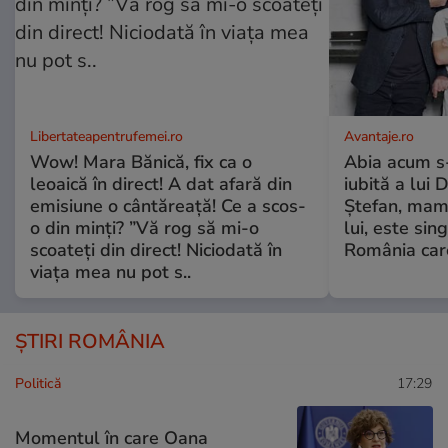
Libertateapentrufemei.ro
Avantaje.ro
Wow! Mara Bănică, fix ca o
Abia acum s-
leoaică în direct! A dat afară din
iubită a lui 
emisiune o cântăreață! Ce a scos-
Ștefan, mama 
o din minți? ”Vă rog să mi-o
lui, este si
scoateți din direct! Niciodată în
România care
viața mea nu pot s..
ȘTIRI ROMÂNIA
Politică
17:29
Momentul în care Oana