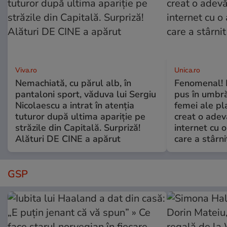
Viva.ro
Unica.ro
Nemachiată, cu părul alb, în
Fenomenal! 
pantaloni sport, văduva lui Sergiu
pus în umbră
Nicolaescu a intrat în atenția
femei ale pl
tuturor după ultima apariție pe
creat o adev
străzile din Capitală. Surpriză!
internet cu o
Alături DE CINE a apărut
care a stârni
GSP