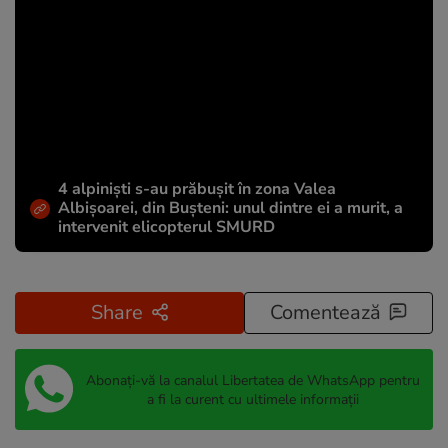
4 alpiniști s-au prăbușit în zona Valea
Albișoarei, din Bușteni: unul dintre ei a murit, a
intervenit elicopterul SMURD
Share
Comentează
Abonați-vă la canalul Libertatea de WhatsApp pentru
a fi la curent cu ultimele informații