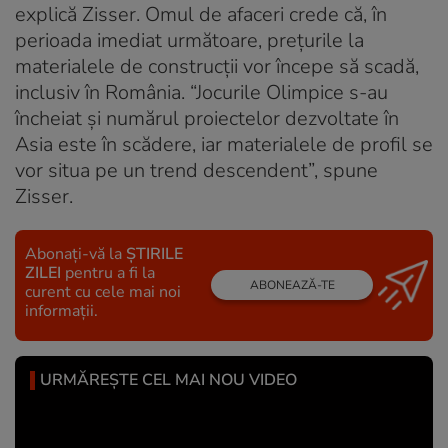
explică Zisser. Omul de afaceri crede că, în
perioada imediat următoare, prețurile la
materialele de construcții vor începe să scadă,
inclusiv în România. “Jocurile Olimpice s-au
încheiat şi numărul proiectelor dezvoltate în
Asia este în scădere, iar materialele de profil se
vor situa pe un trend descendent”, spune
Zisser.
Abonați-vă la
ȘTIRILE
ZILEI
pentru a fi la
ABONEAZĂ-TE
curent cu cele mai noi
informații.
URMĂREȘTE CEL MAI NOU VIDEO