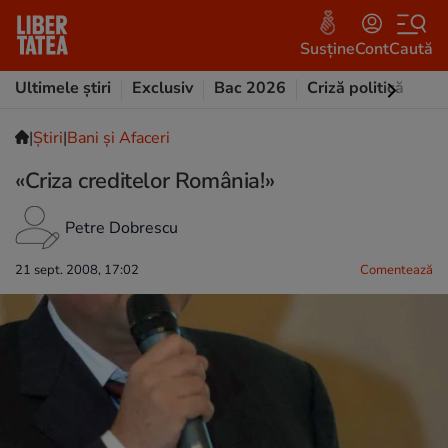
Susține
Cont
Caută
Ultimele știri
Exclusiv
Bac 2026
Criză politică
Opi
|
Ştiri
|
Bani și Afaceri
«Criza creditelor România!»
Petre Dobrescu
21 sept. 2008, 17:02
Comentează