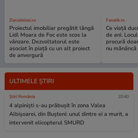
ZiaruldeIasi.ro
Fanatik.ro
Proiectul imobiliar pregătit lângă
Ce viață duc
Lidl Moara de Foc este scos la
de ani. Locul
vânzare. Dezvoltatorul este
procură doar
asociat în piață cu un alt proiect
nu mănâncă d
de anvergură
ULTIMELE ȘTIRI
Știri România
20:40
4 alpiniști s-au prăbușit în zona Valea
Albișoarei, din Bușteni: unul dintre ei a murit, a
intervenit elicopterul SMURD