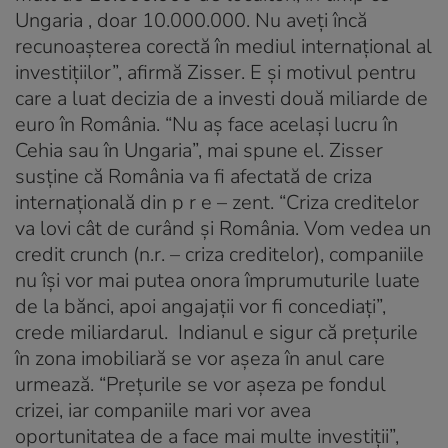
Ungaria , doar 10.000.000. Nu aveți încă
recunoaşterea corectă în mediul internațional al
investițiilor”, afirmă Zisser. E şi motivul pentru
care a luat decizia de a investi două miliarde de
euro în România. “Nu aş face acelaşi lucru în
Cehia sau în Ungaria”, mai spune el. Zisser
susține că România va fi afectată de criza
internațională din p r e – zent. “Criza creditelor
va lovi cât de curând şi România. Vom vedea un
credit crunch (n.r. – criza creditelor), companiile
nu îşi vor mai putea onora împrumuturile luate
de la bănci, apoi angajații vor fi concediați”,
crede miliardarul. Indianul e sigur că prețurile
în zona imobiliară se vor aşeza în anul care
urmează. “Prețurile se vor aşeza pe fondul
crizei, iar companiile mari vor avea
oportunitatea de a face mai multe investiții”,