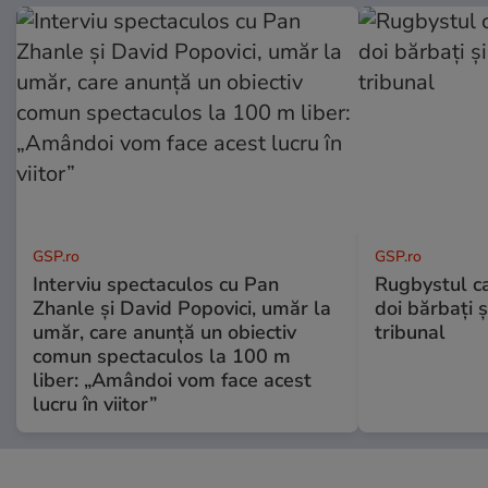
GSP.ro
GSP.ro
Interviu spectaculos cu Pan
Rugbystul ca
Zhanle și David Popovici, umăr la
doi bărbați ș
umăr, care anunță un obiectiv
tribunal
comun spectaculos la 100 m
liber: „Amândoi vom face acest
lucru în viitor”