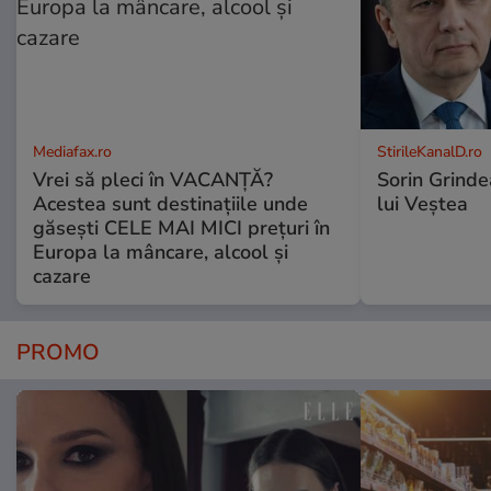
Mediafax.ro
StirileKanalD.ro
Vrei să pleci în VACANȚĂ?
Sorin Grinde
Acestea sunt destinațiile unde
lui Veștea
găsești CELE MAI MICI prețuri în
Europa la mâncare, alcool și
cazare
PROMO