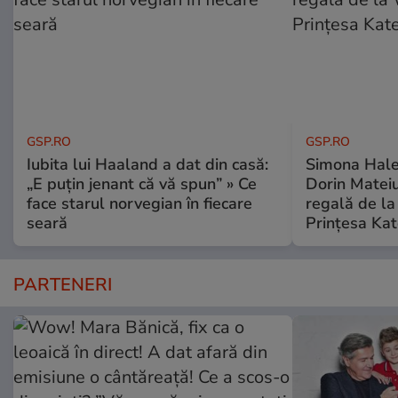
GSP.RO
GSP.RO
Iubita lui Haaland a dat din casă:
Simona Halep
„E puțin jenant că vă spun” » Ce
Dorin Mateiu,
face starul norvegian în fiecare
regală de l
seară
Prințesa Kat
PARTENERI