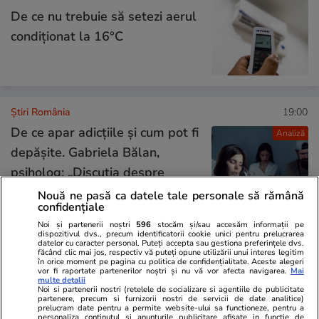
De ce nu trebuie să setezi aerul
condiţionat la 16°C
Știri România
19:00
De ce apar adicțiile și cum pot fi
Analiză
depășite. Gabriela Bălan,
psiholog: „Discuția despre
substanțe nu trebuie să fie un
Nouă ne pasă ca datele tale personale să rămână
confidențiale
eveniment unic, ci un dialog
Noi și partenerii noștri
596
stocăm și/sau accesăm informații pe
continuu”
dispozitivul dvs., precum identificatorii cookie unici pentru prelucrarea
datelor cu caracter personal. Puteți accepta sau gestiona preferințele dvs.
făcând clic mai jos, respectiv vă puteți opune utilizării unui interes legitim
în orice moment pe pagina cu politica de confidențialitate. Aceste alegeri
vor fi raportate partenerilor noștri și nu vă vor afecta navigarea.
Mai
Știri România
18:28
multe detalii
Noi si partenerii nostri (retelele de socializare si agentiile de publicitate
Val de procese câștigate de
partenere, precum si furnizorii nostri de servicii de date analitice)
prelucram date pentru a permite website-ului sa functioneze, pentru a
ceferiști: Instanțele obligă la
personaliza continutul si anunturile publicitare afisate in functie de