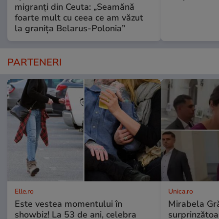
migranți din Ceuta: „Seamănă
foarte mult cu ceea ce am văzut
la granița Belarus-Polonia”
PARTENERI
Elle.ro
Unica.ro
Este vestea momentului în
Mirabela Gră
showbiz! La 53 de ani, celebra
surprinzătoar