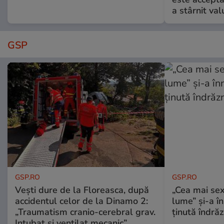
a stârnit valu
GSP
GSP.RO
GSP.RO
Vești dure de la Floreasca, după
„Cea mai sex
accidentul celor de la Dinamo 2:
lume” și-a în
„Traumatism cranio-cerebral grav.
ținută îndră
Intubat și ventilat mecanic”