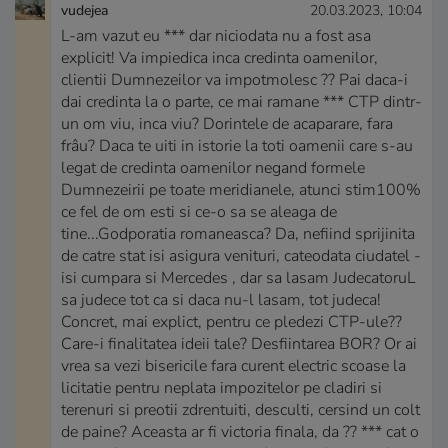
vudejea
20.03.2023, 10:04
L-am vazut eu *** dar niciodata nu a fost asa
explicit! Va impiedica inca credinta oamenilor,
clientii Dumnezeilor va impotmolesc ?? Pai daca-i
dai credinta la o parte, ce mai ramane *** CTP dintr-
un om viu, inca viu? Dorintele de acaparare, fara
frâu? Daca te uiti in istorie la toti oamenii care s-au
legat de credinta oamenilor negand formele
Dumnezeirii pe toate meridianele, atunci stim100%
ce fel de om esti si ce-o sa se aleaga de
tine...Godporatia romaneasca? Da, nefiind sprijinita
de catre stat isi asigura venituri, cateodata ciudatel -
isi cumpara si Mercedes , dar sa lasam JudecatoruL
sa judece tot ca si daca nu-l lasam, tot judeca!
Concret, mai explict, pentru ce pledezi CTP-ule??
Care-i finalitatea ideii tale? Desfiintarea BOR? Or ai
vrea sa vezi bisericile fara curent electric scoase la
licitatie pentru neplata impozitelor pe cladiri si
terenuri si preotii zdrentuiti, desculti, cersind un colt
de paine? Aceasta ar fi victoria finala, da ?? *** cat o