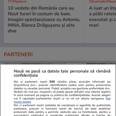
TVMania.ro
ObservatorNews
10 vedete din România care au
A luat un îm
făcut furori în costum de baie.
a plăti ratel
Imagini spectaculoase cu Antonia,
executat şi c
INNA, Bianca Drăgușanu și alte
mari
dive
PARTENERI
Nouă ne pasă ca datele tale personale să rămână
confidențiale
Noi și partenerii noștri
596
stocăm și/sau accesăm informații pe
dispozitivul dvs., precum identificatorii cookie unici pentru prelucrarea
datelor cu caracter personal. Puteți accepta sau gestiona preferințele dvs.
făcând clic mai jos, respectiv vă puteți opune utilizării unui interes legitim
în orice moment pe pagina cu politica de confidențialitate. Aceste alegeri
vor fi raportate partenerilor noștri și nu vă vor afecta navigarea.
Mai
multe detalii
Noi si partenerii nostri (retelele de socializare si agentiile de publicitate
partenere, precum si furnizorii nostri de servicii de date analitice)
prelucram date pentru a permite website-ului sa functioneze, pentru a
personaliza continutul si anunturile publicitare afisate in functie de