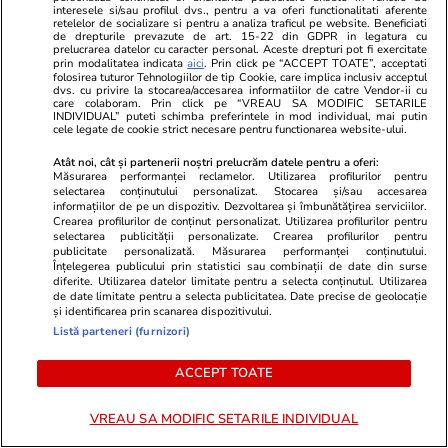
interesele si/sau profilul dvs., pentru a va oferi functionalitati aferente
retelelor de socializare si pentru a analiza traficul pe website. Beneficiati
GSP.ro
GSP.ro
de drepturile prevazute de art. 15-22 din GDPR in legatura cu
A murit Spiridon, tatăl lui Adrian
Titi Aur con
prelucrarea datelor cu caracter personal. Aceste drepturi pot fi exercitate
prin modalitatea indicata
aici
. Prin click pe “ACCEPT TOATE”, acceptati
Mutu » Fan Știința, părinte
în accidentul
folosirea tuturor Tehnologiilor de tip Cookie, care implica inclusiv acceptul
dvs. cu privire la stocarea/accesarea informatiilor de catre Vendor-ii cu
exigent + Pasiunea transmisă
echipa a dou
care colaboram. Prin click pe “VREAU SA MODIFIC SETARILE
printr-o pereche de jambiere
vorba de vâr
INDIVIDUAL” puteti schimba preferintele in mod individual, mai putin
cele legate de cookie strict necesare pentru functionarea website-ului.
Adevărații a
acolo”
Atât noi, cât și partenerii noștri prelucrăm datele pentru a oferi:
Măsurarea performanței reclamelor. Utilizarea profilurilor pentru
selectarea conținutului personalizat. Stocarea și/sau accesarea
informațiilor de pe un dispozitiv. Dezvoltarea și îmbunătățirea serviciilor.
Crearea profilurilor de conținut personalizat. Utilizarea profilurilor pentru
selectarea publicității personalizate. Crearea profilurilor pentru
publicitate personalizată. Măsurarea performanței conținutului.
Înțelegerea publicului prin statistici sau combinații de date din surse
diferite. Utilizarea datelor limitate pentru a selecta conținutul. Utilizarea
de date limitate pentru a selecta publicitatea. Date precise de geolocație
și identificarea prin scanarea dispozitivului.
Listă parteneri (furnizori)
ACCEPT TOATE
VREAU SA MODIFIC SETARILE INDIVIDUAL