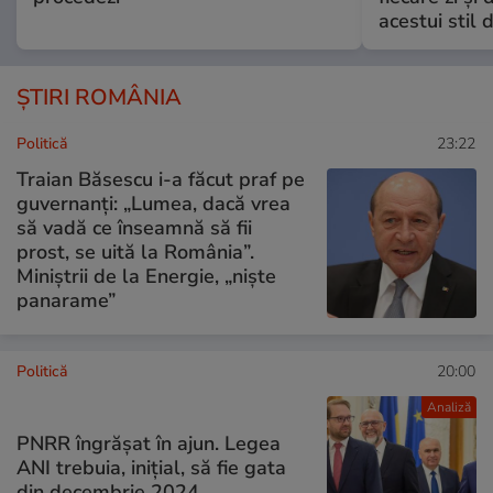
acestui stil 
ȘTIRI ROMÂNIA
Politică
23:22
Traian Băsescu i-a făcut praf pe
guvernanți: „Lumea, dacă vrea
să vadă ce înseamnă să fii
prost, se uită la România”.
Miniștrii de la Energie, „niște
panarame”
Politică
20:00
Analiză
PNRR îngrășat în ajun. Legea
ANI trebuia, inițial, să fie gata
din decembrie 2024