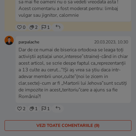
sa mai fie oameni nu o sa vedeti vreodata asta !
Acest comentariu a fost moderat pentru: limbaj
vulgar sau jignitor, calomnie
0
2
1
parpalache
20.03.2023, 10:30
Dar de ce numai de biserica ortodoxa se leaga toți
activiștii aștia(ai unor„interese”straine)-când in chiar
acest articol, se scrie despe faptul ca„reprezentanții
a 13 culte au cerut...”!Și aș vrea sa știu daca intr-
adevar membrii unor„culte”(noi le zicem in
clar,secte)-cum ar fi „Martorii lui Jehova”sunt scutiți
de impozite in acest„teritoriu”care a ajuns sa fie
România?!
2
1
1
VEZI TOATE COMENTARIILE (9)