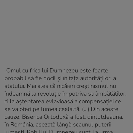
„Omul cu frica lui Dumnezeu este foarte
probabil să fie docil și în fața autorităților, a
statului. Mai ales că nicăieri creștinismul nu
îndeamnă la revoluție împotriva strâmbătăților,
ci la așteptarea evlavioasă a compensației ce
se va oferi pe lumea cealaltă. (…) Din aceste
cauze, Biserica Ortodoxă a fost, dintotdeauna,
în România, așezată lângă scaunul puterii
lumești. Robii lui Dumnezeu sunt, la urma