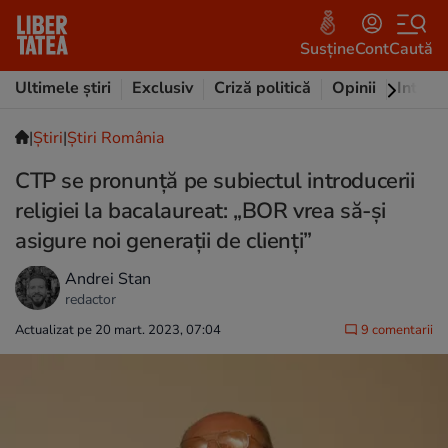
Susține
Cont
Caută
Ultimele știri
Exclusiv
Criză politică
Opinii
Intervi
|
Ştiri
|
Știri România
CTP se pronunță pe subiectul introducerii
religiei la bacalaureat: „BOR vrea să-și
asigure noi generații de clienți”
Andrei Stan
redactor
Actualizat pe 20 mart. 2023, 07:04
9 comentarii