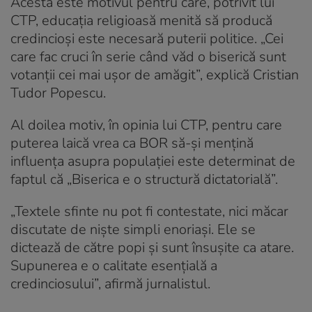
Acesta este motivul pentru care, potrivit lui
CTP, educația religioasă menită să producă
credincioși este necesară puterii politice. „Cei
care fac cruci în serie când văd o biserică sunt
votanții cei mai ușor de amăgit”, explică Cristian
Tudor Popescu.
Al doilea motiv, în opinia lui CTP, pentru care
puterea laică vrea ca BOR să-și mențină
influența asupra populației este determinat de
faptul că „Biserica e o structură dictatorială”.
„Textele sfinte nu pot fi contestate, nici măcar
discutate de niște simpli enoriași. Ele se
dictează de către popi și sunt însușite ca atare.
Supunerea e o calitate esențială a
credinciosului”, afirmă jurnalistul.