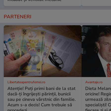
PARTENERI
Libertateapentrufemei.ro
Avantaje.ro
Atenție! Poți primi bani de la stat
Dieta Melan
dacă-ți îngrijești părinții, bunicii
oricine! Regi
sau pe cineva vârstnic din familie.
urmează zilni
Acum s-a decis! Cum trebuie să
specialiști! 
procedezi
fiecare zi și 