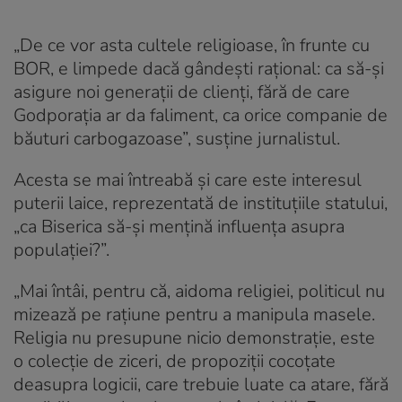
„De ce vor asta cultele religioase, în frunte cu
BOR, e limpede dacă gândești rațional: ca să-și
asigure noi generații de clienți, fără de care
Godporația ar da faliment, ca orice companie de
băuturi carbogazoase”, susține jurnalistul.
Acesta se mai întreabă și care este interesul
puterii laice, reprezentată de instituțiile statului,
„ca Biserica să-și mențină influența asupra
populației?”.
„Mai întâi, pentru că, aidoma religiei, politicul nu
mizează pe rațiune pentru a manipula masele.
Religia nu presupune nicio demonstrație, este
o colecție de ziceri, de propoziții cocoțate
deasupra logicii, care trebuie luate ca atare, fără