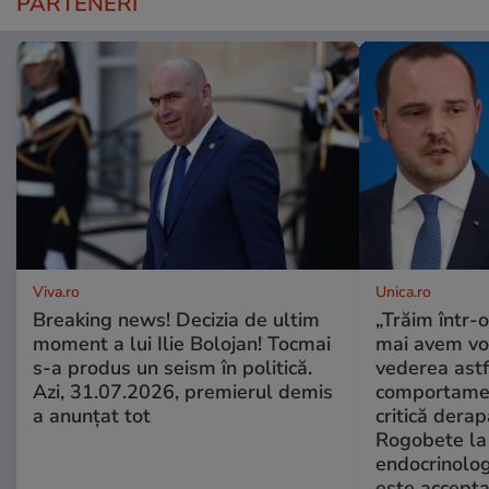
PARTENERI
Viva.ro
Unica.ro
Breaking news! Decizia de ultim
„Trăim într-
moment a lui Ilie Bolojan! Tocmai
mai avem vo
s-a produs un seism în politică.
vederea astf
Azi, 31.07.2026, premierul demis
comportamen
a anunțat tot
critică derap
Rogobete la
endocrinolog
este accepta