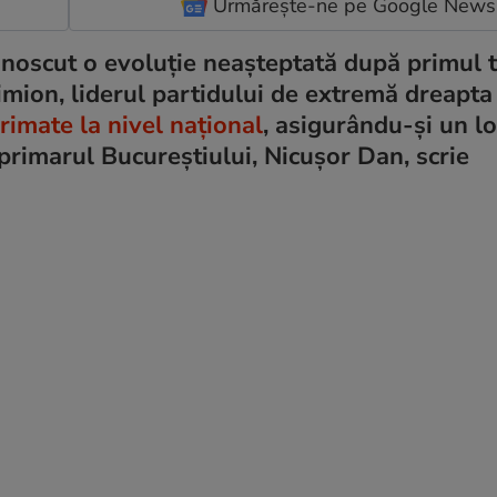
Urmărește-ne pe Google News
noscut o evoluție neașteptată după primul t
imion, liderul partidului de extremă dreapt
imate la nivel național
, asigurându-și un lo
 primarul Bucureștiului, Nicușor Dan, scrie