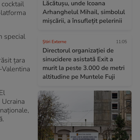
Lăcătușu, unde Icoana
 cocktail
Arhanghelul Mihail, simbolul
platforma
mișcării, a însuflețit pelerinii
n special
Știri Externe
11:05
Directorul organizației de
sinucidere asistată Exit a
ăsit țara
murit la peste 3.000 de metri
-Valentina
altitudine pe Muntele Fuji
El
 Ucraina
naționale,
ă.