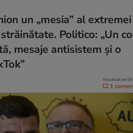
ion un „mesia” al extremei
trăinătate. Politico: „Un co
tă, mesaje antisistem și o
kTok”
Actualizat pe 06
1 coment