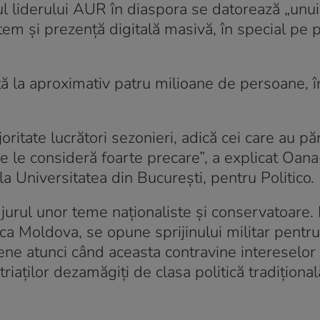
sul liderului AUR în diaspora se datorează „unui
istem și prezență digitală masivă, în special pe 
 la aproximativ patru milioane de persoane, î
joritate lucrători sezonieri, adică cei care au păr
e le consideră foarte precare”, a explicat Oana
 la Universitatea din București, pentru Politico.
 jurul unor teme naționaliste și conservatoare. 
a Moldova, se opune sprijinului militar pentru
pene atunci când aceasta contravine intereselor 
iaților dezamăgiți de clasa politică tradițional