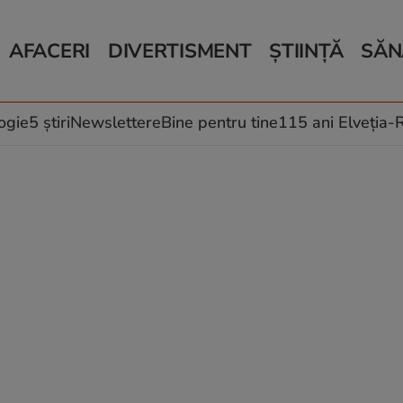
AFACERI
DIVERTISMENT
ȘTIINȚĂ
SĂN
Bani și Afaceri
Monden
Știri Știință
Știri 
Auto
Horoscop
Schimbări climati
Relații
Locuri de muncă
Muzică și Filme
Rețete
ogie
5 știri
Newslettere
Bine pentru tine
115 ani Elveția
Imobiliare.ro
Vacanțe și Cultură
Fructe
eJobs.ro
Îngriji