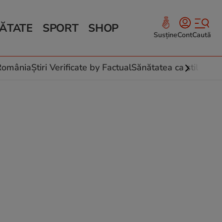
ĂTATE
SPORT
SHOP
Susține
Cont
Caută
Sănătate și Fitness
ce
 culinare
-România
Știri Verificate by Factual
Sănătatea ca stil de vi
 și legume
rea plantelor