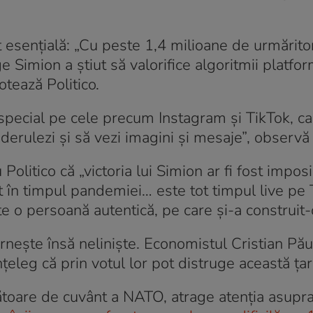
 esențială: „Cu peste 1,4 milioane de urmărito
 Simion a știut să valorifice algoritmii platfo
otează Politico.
n special pe cele precum Instagram și TikTok, c
derulezi și să vezi imagini și mesaje”, observă
olitico că „victoria lui Simion ar fi fost imposi
at în timpul pandemiei… este tot timpul live pe 
e o persoană autentică, pe care și-a construit-
rnește însă neliniște. Economistul Cristian Pă
țeleg că prin votul lor pot distruge această țar
ătoare de cuvânt a NATO, atrage atenția asupra