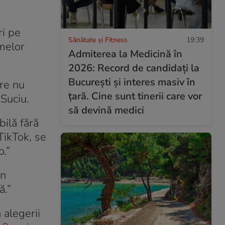
ri pe
Sănătate și Fitness
19:39
rmelor
Admiterea la Medicină în
2026: Record de candidați la
București și interes masiv în
are nu
țară. Cine sunt tinerii care vor
 Suciu.
să devină medici
bilă fără
TikTok, se
o.”
un
ă.”
 alegerii