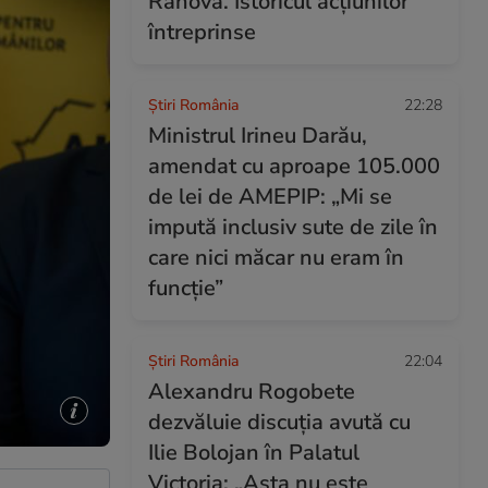
Rahova. Istoricul acțiunilor
întreprinse
Știri România
22:28
Ministrul Irineu Darău,
amendat cu aproape 105.000
de lei de AMEPIP: „Mi se
impută inclusiv sute de zile în
care nici măcar nu eram în
funcție”
Știri România
22:04
Alexandru Rogobete
dezvăluie discuția avută cu
Ilie Bolojan în Palatul
Victoria: „Asta nu este