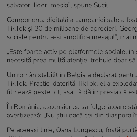
salvator, lider, mesia”, spune Suciu.
Componenta digitală a campaniei sale a fost
TikTok și 30 de milioane de aprecieri, George
sociale pentru a-și amplifica mesajul”, mai n
„Este foarte activ pe platformele sociale, î
necesită prea multă atenție, trebuie doar să 
Un român stabilit în Belgia a declarat pentru P
TikTok. Practic, datorită TikTok, el a explod
filmează peste tot, așa că dă impresia că est
În România, ascensiunea sa fulgerătoare stâ
avertizează: „Nu știu dacă cei din diaspora în
Pe aceeași linie, Oana Lungescu, fostă purt