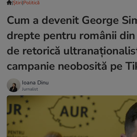
|
Ştiri
|
Politică
Cum a devenit George Sim
drepte pentru românii din s
de retorică ultranaționalis
campanie neobosită pe Ti
Ioana Dinu
Jurnalist