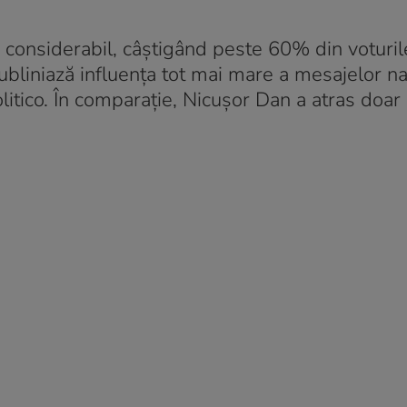
r considerabil, câștigând peste 60% din voturil
subliniază influența tot mai mare a mesajelor na
Politico. În comparație, Nicușor Dan a atras doa