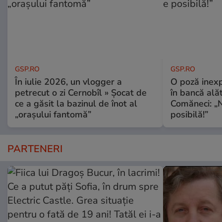
GSP.RO
GSP.RO
În iulie 2026, un vlogger a
O poză inexp
petrecut o zi Cernobîl » Șocat de
în bancă ală
ce a găsit la bazinul de înot al
Comăneci: „N
„orașului fantomă”
posibilă!”
PARTENERI