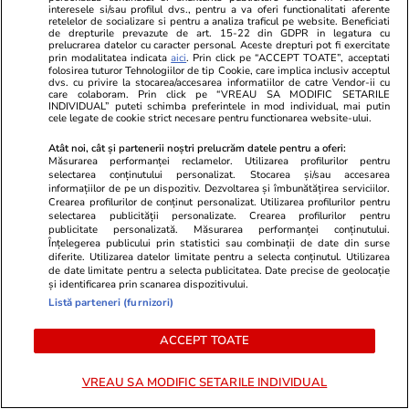
interesele si/sau profilul dvs., pentru a va oferi functionalitati aferente
retelelor de socializare si pentru a analiza traficul pe website. Beneficiati
de drepturile prevazute de art. 15-22 din GDPR in legatura cu
prelucrarea datelor cu caracter personal. Aceste drepturi pot fi exercitate
prin modalitatea indicata
aici
. Prin click pe “ACCEPT TOATE”, acceptati
folosirea tuturor Tehnologiilor de tip Cookie, care implica inclusiv acceptul
dvs. cu privire la stocarea/accesarea informatiilor de catre Vendor-ii cu
care colaboram. Prin click pe “VREAU SA MODIFIC SETARILE
INDIVIDUAL” puteti schimba preferintele in mod individual, mai putin
cele legate de cookie strict necesare pentru functionarea website-ului.
ZiaruldeIasi.ro
Fanatik.ro
Proiectul imobiliar pregătit lângă
Câți fani va
Atât noi, cât și partenerii noștri prelucrăm datele pentru a oferi:
Măsurarea performanței reclamelor. Utilizarea profilurilor pentru
Lidl Moara de Foc este scos la
Craiova la m
selectarea conținutului personalizat. Stocarea și/sau accesarea
vânzare. Dezvoltatorul este
de pe stadio
informațiilor de pe un dispozitiv. Dezvoltarea și îmbunătățirea serviciilor.
asociat în piață cu un alt proiect
Asparuhov”. 
Crearea profilurilor de conținut personalizat. Utilizarea profilurilor pentru
selectarea publicității personalizate. Crearea profilurilor pentru
de anvergură
publicitate personalizată. Măsurarea performanței conținutului.
Înțelegerea publicului prin statistici sau combinații de date din surse
diferite. Utilizarea datelor limitate pentru a selecta conținutul. Utilizarea
de date limitate pentru a selecta publicitatea. Date precise de geolocație
și identificarea prin scanarea dispozitivului.
ULTIMELE ȘTIRI
Listă parteneri (furnizori)
ACCEPT TOATE
Auto
12:27
Vânzările de mașini electrice au ajuns la 2
VREAU SA MODIFIC SETARILE INDIVIDUAL
milioane într-o singură lună. România a avut în