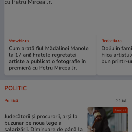
Wowbiz.ro
Redactia.ro
Cum arată fiul Mădălinei Manole
Doliu în fami
la 17 ani! Fratele regretatei
Fiica artistu
artiste a publicat o fotografie în
bun printr-u
premieră cu Petru Mircea Jr.
POLITIC
Politică
21 iul.
Analiză
Judecătorii și procurorii, arși la
buzunar pe noua lege a
salarizării. Diminuare de până la