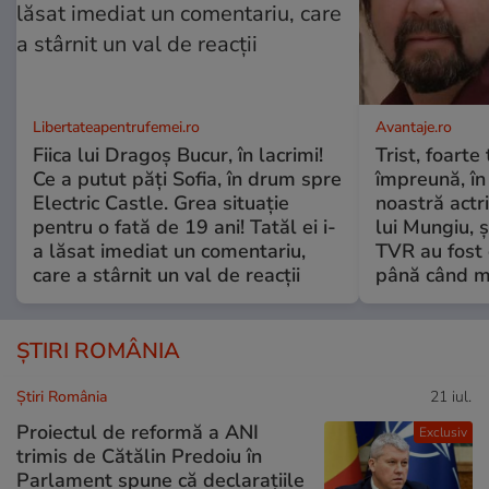
Libertateapentrufemei.ro
Avantaje.ro
Fiica lui Dragoș Bucur, în lacrimi!
Trist, foarte
Ce a putut păți Sofia, în drum spre
împreună, în
Electric Castle. Grea situație
noastră actri
pentru o fată de 19 ani! Tatăl ei i-
lui Mungiu, ș
a lăsat imediat un comentariu,
TVR au fost 
care a stârnit un val de reacții
până când mo
ȘTIRI ROMÂNIA
Știri România
21 iul.
Proiectul de reformă a ANI
Exclusiv
trimis de Cătălin Predoiu în
Parlament spune că declarațiile