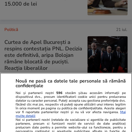
15.000 de lei
Politică
21 iul.
Curtea de Apel București a
respins contestația PNL. Decizia
este definitivă, aripa Bolojan
rămâne blocată de puciști.
Reacția liberalilor
Nouă ne pasă ca datele tale personale să rămână
confidențiale
PARTENERI
Noi și partenerii noștri
596
stocăm și/sau accesăm informații pe
dispozitivul dvs., precum identificatorii cookie unici pentru prelucrarea
datelor cu caracter personal. Puteți accepta sau gestiona preferințele dvs.
făcând clic mai jos, respectiv vă puteți opune utilizării unui interes legitim
în orice moment pe pagina cu politica de confidențialitate. Aceste alegeri
vor fi raportate partenerilor noștri și nu vă vor afecta navigarea.
Mai
multe detalii
Noi si partenerii nostri (retelele de socializare si agentiile de publicitate
partenere, precum si furnizorii nostri de servicii de date analitice)
prelucram date pentru a permite website-ului sa functioneze, pentru a
personaliza continutul si anunturile publicitare afisate in functie de