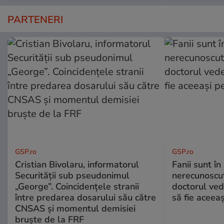
PARTENERI
GSP.ro
GSP.ro
Cristian Bivolaru, informatorul
Fanii sunt în 
Securității sub pseudonimul
nerecunoscut
„George”. Coincidențele stranii
doctorul ved
între predarea dosarului său către
să fie aceea
CNSAS și momentul demisiei
bruște de la FRF