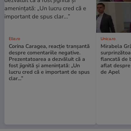
Elle.ro
Unica.ro
Corina Caragea, reacție tranșantă
Mirabela Gră
despre comentariile negative.
surprinzătoar
Prezentatoarea a dezvăluit că a
flancată de 
fost jignită și amenințată: „Un
aflat despre
lucru cred că e important de spus
de Apel
clar...”