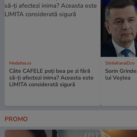
Mediafax.ro
StirileKanalD.ro
Câte CAFELE poți bea pe zi fără
Sorin Grinde
să-ți afectezi inima? Aceasta este
lui Veștea
LIMITA considerată sigură
PROMO