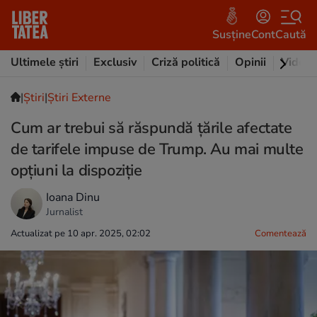
Susține
Cont
Caută
Ultimele știri
Exclusiv
Criză politică
Opinii
Video
|
Ştiri
|
Știri Externe
Cum ar trebui să răspundă țările afectate
de tarifele impuse de Trump. Au mai multe
opțiuni la dispoziție
Ioana Dinu
Jurnalist
Actualizat pe 10 apr. 2025, 02:02
Comentează