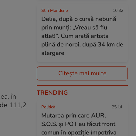
Stiri Mondene
16:32
Delia, după o cursă nebună
prin munți: „Vreau să fiu
atlet!”. Cum arată artista
plină de noroi, după 34 km de
alergare
Citește mai multe
TRENDING
ea, în
 de 111,2
Politică
25 iul.
Mutarea prin care AUR,
S.O.S. și POT au făcut front
comun în opoziție împotriva