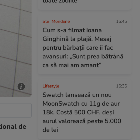
toate zodiile
Stiri Mondene
16:45
Cum s-a filmat Ioana
Ginghină la plajă. Mesaj
pentru bărbații care îi fac
avansuri: „Sunt prea bătrână
ca să mai am amant”
Lifestyle
16:36
Swatch lansează un nou
MoonSwatch cu 11g de aur
18k. Costă 500 CHF, deși
aurul valorează peste 5.000
țional de
de lei