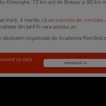
tu-Gheorghe, 73 km est de Brașov și 80 km n
t marți, 4 martie, că un
exercițiu de simulare 
calitate din țară în vara acestui an.
i de dezbateri organizate de Academia Română 
 curent cu cele
ABONEAZĂ-TE