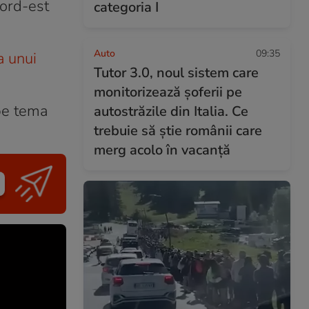
ord-est
categoria I
Auto
09:35
a unui
Tutor 3.0, noul sistem care
monitorizează șoferii pe
pe tema
autostrăzile din Italia. Ce
trebuie să știe românii care
merg acolo în vacanță