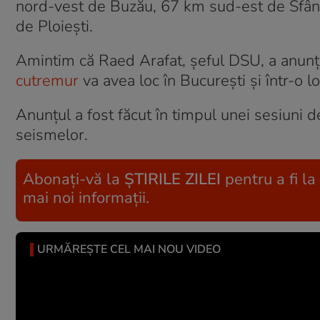
nord-vest de Buzău, 67 km sud-est de Sfân
de Ploiești.
Amintim că Raed Arafat, șeful DSU, a anunța
cutremur
va avea loc în București și într-o lo
Anunțul a fost făcut în timpul unei sesiun
seismelor.
Abonați-vă la
ȘTIRILE ZILEI
pentru a fi la
mai noi informații.
URMĂREȘTE CEL MAI NOU VIDEO