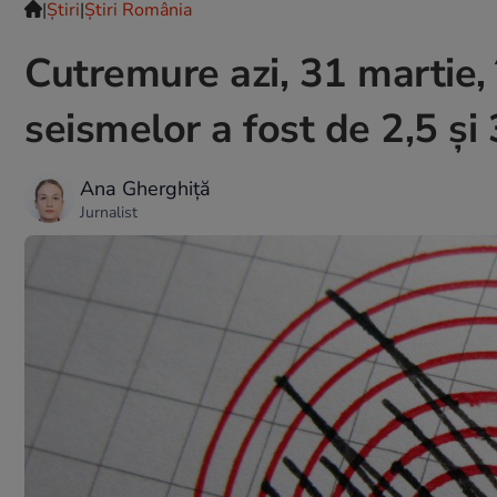
|
Ştiri
|
Știri România
Cutremure azi, 31 martie,
seismelor a fost de 2,5 și
Ana Gherghiță
Jurnalist