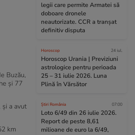
legii care permite Armatei să
doboare dronele
neautorizate. CCR a tranșat
definitiv disputa
Horoscop
24 iul.
Horoscop Urania | Previziuni
astrologice pentru perioada
de Buzău,
25 – 31 iulie 2026. Luna
he și 77
Plină în Vărsător
Știri România
07:00
 și a avut
Loto 6/49 din 26 iulie 2026.
Report de peste 8,61
 52 km
milioane de euro la 6/49,