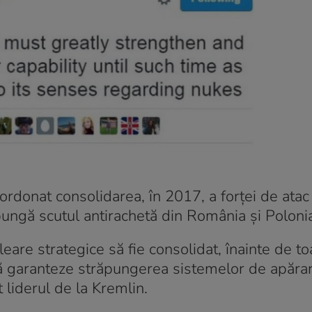
 ordonat consolidarea, în 2017, a forţei de atac
pungă scutul antirachetă din România şi Poloni
cleare strategice să fie consolidat, înainte de to
să garanteze străpungerea sistemelor de apăra
t liderul de la Kremlin.