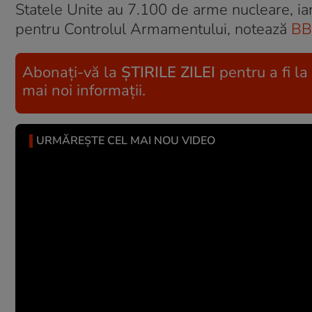
Statele Unite au 7.100 de arme nucleare, iar
pentru Controlul Armamentului, notează
BB
Abonați-vă la
ȘTIRILE ZILEI
pentru a fi la
mai noi informații.
URMĂREȘTE CEL MAI NOU VIDEO