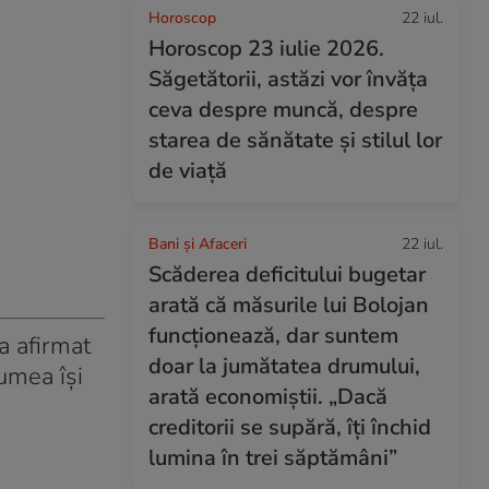
Horoscop
22 iul.
Horoscop 23 iulie 2026.
Săgetătorii, astăzi vor învăța
ceva despre muncă, despre
starea de sănătate și stilul lor
de viață
Bani și Afaceri
22 iul.
Scăderea deficitului bugetar
arată că măsurile lui Bolojan
funcționează, dar suntem
a afirmat
doar la jumătatea drumului,
lumea îşi
arată economiștii. „Dacă
creditorii se supără, îți închid
lumina în trei săptămâni”