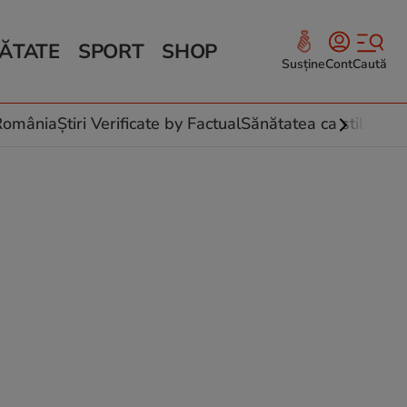
ĂTATE
SPORT
SHOP
Susține
Cont
Caută
Sănătate și Fitness
ce
 culinare
-România
Știri Verificate by Factual
Sănătatea ca stil de vi
 și legume
rea plantelor