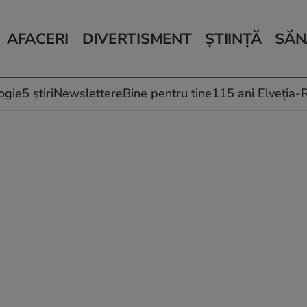
AFACERI
DIVERTISMENT
ȘTIINȚĂ
SĂN
Bani și Afaceri
Monden
Știri Știință
Știri 
Auto
Horoscop
Schimbări climati
Relații
Locuri de muncă
Muzică și Filme
Rețete
ogie
5 știri
Newslettere
Bine pentru tine
115 ani Elveția
Imobiliare.ro
Vacanțe și Cultură
Fructe
eJobs.ro
Îngriji