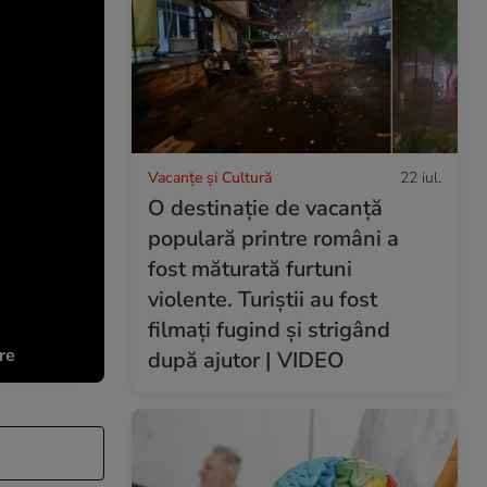
Vacanțe și Cultură
22 iul.
O destinație de vacanță
populară printre români a
fost măturată furtuni
violente. Turiștii au fost
filmați fugind și strigând
re
după ajutor | VIDEO