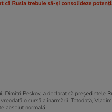
t că Rusia trebuie să-și consolideze potenți
i, Dimitri Peskov, a declarat că preşedintele Ru
i vreodată o cursă a înarmării. Totodată, Vladim
te absolut normală.