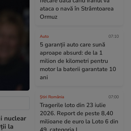
fiecare dată când Iranul va
ataca o navă în Strâmtoarea
Ormuz
Auto
07:10
5 garanții auto care sună
aproape absurd: de la 1
milion de kilometri pentru
motor la baterii garantate 10
ani
Știri România
07:00
Tragerile loto din 23 iulie
2026. Report de peste 8,40
i nuclear
milioane de euro la Loto 6 din
ii la
49, categoria I