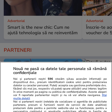
Advertorial
Advertorial
Smart is the new chic: Cum ne
Înscrie-te ac
ajută tehnologia să ne reinventăm
voucher de 5
PARTENERI
Nouă ne pasă ca datele tale personale să rămână
confidențiale
Noi și partenerii noștri
596
stocăm și/sau accesăm informații pe
dispozitivul dvs., precum identificatorii cookie unici pentru prelucrarea
datelor cu caracter personal. Puteți accepta sau gestiona preferințele dvs.
făcând clic mai jos, respectiv vă puteți opune utilizării unui interes legitim
în orice moment pe pagina cu politica de confidențialitate. Aceste alegeri
vor fi raportate partenerilor noștri și nu vă vor afecta navigarea.
Mai
multe detalii
Noi si partenerii nostri (retelele de socializare si agentiile de publicitate
partenere, precum si furnizorii nostri de servicii de date analitice)
prelucram date pentru a permite website-ului sa functioneze, pentru a
personaliza continutul si anunturile publicitare afisate in functie de