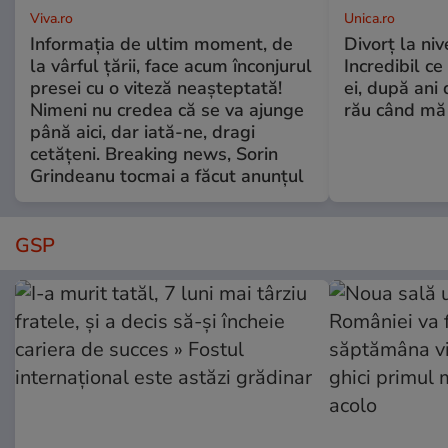
Viva.ro
Unica.ro
Informația de ultim moment, de
Divorț la nive
la vârful țării, face acum înconjurul
Incredibil ce
presei cu o viteză neașteptată!
ei, după ani 
Nimeni nu credea că se va ajunge
rău când mă
până aici, dar iată-ne, dragi
cetățeni. Breaking news, Sorin
Grindeanu tocmai a făcut anunțul
GSP