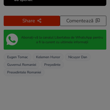
Share
Comentează
Abonați-vă la canalul Libertatea de WhatsApp pentru
a fi la curent cu ultimele informații
Eugen Tomac
Kelemen Hunor
Nicușor Dan
Guvernul Romaniei
Președinte
Presedintele Romaniei