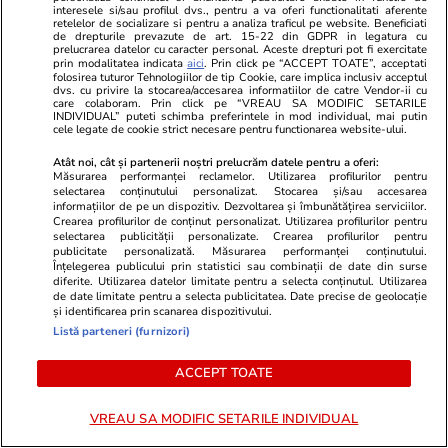
interesele si/sau profilul dvs., pentru a va oferi functionalitati aferente
Wowbiz.ro
Redactia.ro
retelelor de socializare si pentru a analiza traficul pe website. Beneficiati
de drepturile prevazute de art. 15-22 din GDPR in legatura cu
Andreea Ibacka a izbucnit în
Două cutrem
prelucrarea datelor cu caracter personal. Aceste drepturi pot fi exercitate
plâns! Ce a emoționat-o până la
România la d
prin modalitatea indicata
aici
. Prin click pe “ACCEPT TOATE”, acceptati
folosirea tuturor Tehnologiilor de tip Cookie, care implica inclusiv acceptul
lacrimi pe vedetă: „Nu-mi mai e
ore. Unde s
dvs. cu privire la stocarea/accesarea informatiilor de catre Vendor-ii cu
rușine să fiu vulnerabilă”
care colaboram. Prin click pe “VREAU SA MODIFIC SETARILE
INDIVIDUAL” puteti schimba preferintele in mod individual, mai putin
cele legate de cookie strict necesare pentru functionarea website-ului.
Atât noi, cât și partenerii noștri prelucrăm datele pentru a oferi:
Măsurarea performanței reclamelor. Utilizarea profilurilor pentru
selectarea conținutului personalizat. Stocarea și/sau accesarea
POLITIC
informațiilor de pe un dispozitiv. Dezvoltarea și îmbunătățirea serviciilor.
Crearea profilurilor de conținut personalizat. Utilizarea profilurilor pentru
selectarea publicității personalizate. Crearea profilurilor pentru
Politică
25 iul.
publicitate personalizată. Măsurarea performanței conținutului.
Înțelegerea publicului prin statistici sau combinații de date din surse
Mutarea prin care AUR, S.O.S. și
diferite. Utilizarea datelor limitate pentru a selecta conținutul. Utilizarea
POT au făcut front comun în
de date limitate pentru a selecta publicitatea. Date precise de geolocație
și identificarea prin scanarea dispozitivului.
opoziție împotriva legii care
Listă parteneri (furnizori)
permite Armatei să doboare
dronele neautorizate. CCR a
ACCEPT TOATE
tranșat definitiv disputa
VREAU SA MODIFIC SETARILE INDIVIDUAL