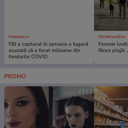
Mediafax.ro
StirileKanalD.ro
FBI a capturat în Jamaica o fugară
Femeie lovit
acuzată că a furat milioane din
făcea plajă: „
fondurile COVID
PROMO