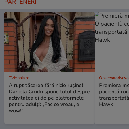
PARTENERI
TVMania.ro
ObservatorNews
A rupt tăcerea fără nicio rușine!
Premieră me
Daniela Crudu spune totul despre
pacientă co
activitatea ei de pe platformele
transportată
pentru adulți: „Fac ce vreau, e
Hawk
wow!”