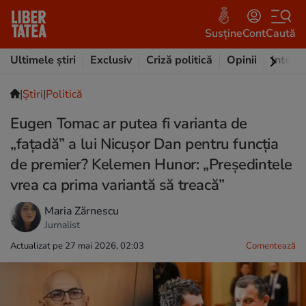
Susține
Cont
Caută
Ultimele știri
Exclusiv
Criză politică
Opinii
Intervi
|
Ştiri
|
Politică
Eugen Tomac ar putea fi varianta de
„fațadă” a lui Nicușor Dan pentru funcția
de premier? Kelemen Hunor: „Președintele
vrea ca prima variantă să treacă”
Maria Zărnescu
Jurnalist
Actualizat pe 27 mai 2026, 02:03
Comentează