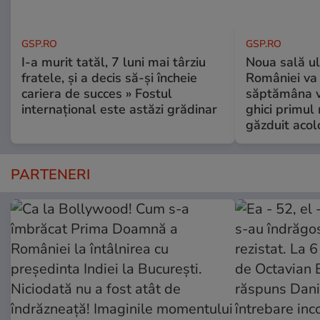
GSP.RO
GSP.RO
I-a murit tatăl, 7 luni mai târziu
Noua sală u
fratele, și a decis să-și încheie
României va 
cariera de succes » Fostul
săptămâna vi
internațional este astăzi grădinar
ghici primul 
găzduit acol
PARTENERI