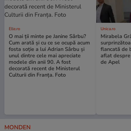
Elle.ro
Unica.ro
O mai ții minte pe Janine Sârbu?
Mirabela Gră
Cum arată și cu ce se ocupă acum
surprinzătoar
fosta soție a lui Adrian Sârbu și
flancată de 
unul dintre cele mai apreciate
aflat despre
modele din anii 90. A fost
de Apel
decorată recent de Ministerul
Culturii din Franța. Foto
MONDEN