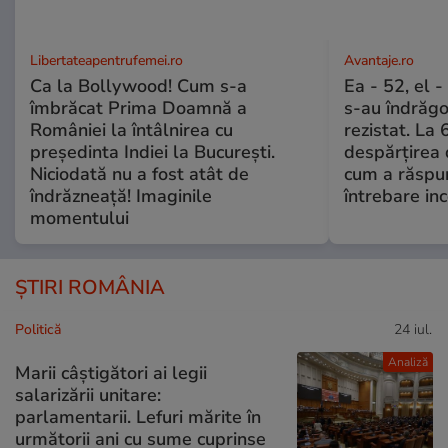
Libertateapentrufemei.ro
Avantaje.ro
Ca la Bollywood! Cum s-a
Ea - 52, el 
îmbrăcat Prima Doamnă a
s-au îndrăgos
României la întâlnirea cu
rezistat. La 
președinta Indiei la București.
despărțirea 
Niciodată nu a fost atât de
cum a răspu
îndrăzneață! Imaginile
întrebare i
momentului
ȘTIRI ROMÂNIA
Politică
24 iul.
Analiză
Marii câștigători ai legii
salarizării unitare:
parlamentarii. Lefuri mărite în
următorii ani cu sume cuprinse