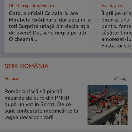
Libertateapentrufemei.ro
Avantaje.ro
Gata, e oficial! Ce salariu are
Îl știi pe ur
Mirabela Grădinaru, dar asta nu e
piciorul unui
tot! Surpriza uriașă din declarația
pentru femei
de avere! Da, scrie negru pe alb!
căsătorit ime
O cheamă…
amorezat-lul
Fosta lui soț
ȘTIRI ROMÂNIA
Politică
04 aug.
România riscă să piardă
miliarde de euro din PNRR
după un vot în Senat. De ce
sunt contestate modificările la
legea decarbonizării