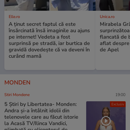
Elle.ro
Unica.ro
A ținut secret faptul că este
Mirabela Gră
însărcinată însă imaginile au ajuns
surprinzătoar
pe internet! Vedeta a fost
flancată de 
surprinsă pe stradă, iar burtica de
aflat despre
gravidă dovedește că va deveni în
de Apel
curând mamă
MONDEN
Stiri Mondene
19:00
5 Știri by Libertatea- Monden:
Exclusiv
Andra și-a întâlnit idolii din
telenovele care au făcut istorie
la Acasă TV/Ilinca Vandici,
plimbată cu elicopterul de