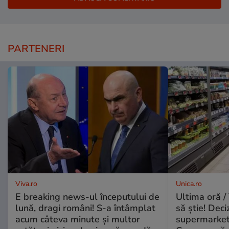
PARTENERI
Viva.ro
Unica.ro
E breaking news-ul începutului de
Ultima oră / 
lună, dragi români! S-a întâmplat
să știe! Deci
acum câteva minute și multor
supermarketu