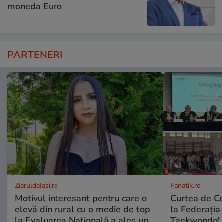
moneda Euro
PARTENERI
ZiaruldeIasi.ro
Fanatik.ro
Motivul interesant pentru care o
Curtea de Co
elevă din rural cu o medie de top
la Federați
la Evaluarea Națională a ales un
Taekwondo! 