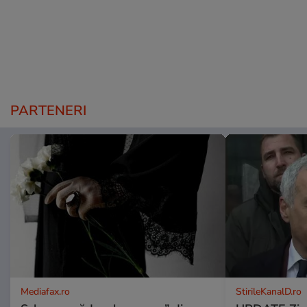
PARTENERI
Mediafax.ro
StirileKanalD.ro