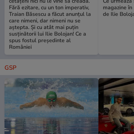
cetățeni nici nu le vine să creadă.
Ce urmează s
Fără ezitare, cu un ton imperativ,
magazine în 
Traian Băsescu a făcut anunțul la
de Ilie Boloj
care nimeni, dar nimeni nu se
aștepta. Și cu atât mai puțin
susținătorii lui Ilie Bolojan! Ce a
spus fostul președinte al
României
GSP