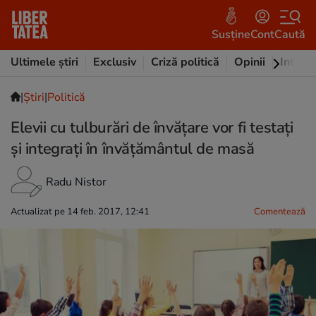
Susține
Cont
Caută
Ultimele știri
Exclusiv
Criză politică
Opinii
Intervi
|
Ştiri
|
Politică
Elevii cu tulburări de învățare vor fi testați
și integrați în învățământul de masă
Radu Nistor
Actualizat pe 14 feb. 2017, 12:41
Comentează