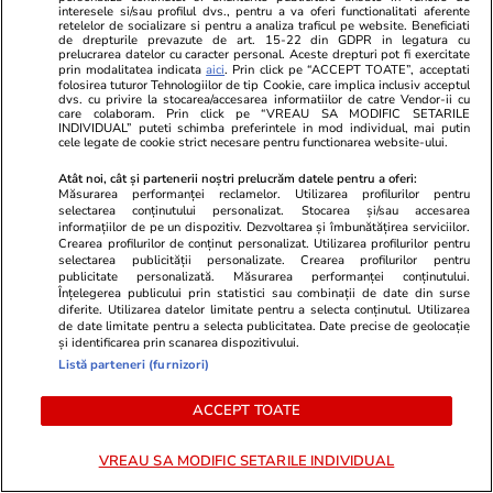
fără vacanțele în Bulgaria, după
adormi mai u
interesele si/sau profilul dvs., pentru a va oferi functionalitati aferente
retelelor de socializare si pentru a analiza traficul pe website. Beneficiati
ce agenția le-a anulat zborurile și
caniculare
de drepturile prevazute de art. 15-22 din GDPR in legatura cu
prelucrarea datelor cu caracter personal. Aceste drepturi pot fi exercitate
cazarea
prin modalitatea indicata
aici
. Prin click pe “ACCEPT TOATE”, acceptati
folosirea tuturor Tehnologiilor de tip Cookie, care implica inclusiv acceptul
dvs. cu privire la stocarea/accesarea informatiilor de catre Vendor-ii cu
care colaboram. Prin click pe “VREAU SA MODIFIC SETARILE
INDIVIDUAL” puteti schimba preferintele in mod individual, mai putin
cele legate de cookie strict necesare pentru functionarea website-ului.
Bani și Afaceri
04 aug.
Atât noi, cât și partenerii noștri prelucrăm datele pentru a oferi:
Măsurarea performanței reclamelor. Utilizarea profilurilor pentru
selectarea conținutului personalizat. Stocarea și/sau accesarea
Ce este loud budgeting,
informațiilor de pe un dispozitiv. Dezvoltarea și îmbunătățirea serviciilor.
Crearea profilurilor de conținut personalizat. Utilizarea profilurilor pentru
tendința financiară populară la
selectarea publicității personalizate. Crearea profilurilor pentru
publicitate personalizată. Măsurarea performanței conținutului.
generația Z
Înțelegerea publicului prin statistici sau combinații de date din surse
diferite. Utilizarea datelor limitate pentru a selecta conținutul. Utilizarea
de date limitate pentru a selecta publicitatea. Date precise de geolocație
și identificarea prin scanarea dispozitivului.
Listă parteneri (furnizori)
Lifestyle
04 aug.
ACCEPT TOATE
Cum se scrie corect: bineînțeles
VREAU SA MODIFIC SETARILE INDIVIDUAL