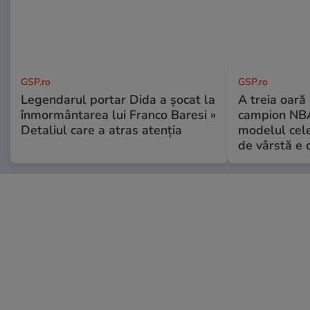
GSP.ro
GSP.ro
Legendarul portar Dida a șocat la
A treia oară
înmormântarea lui Franco Baresi »
campion NBA
Detaliul care a atras atenția
modelul cele
de vârstă e 