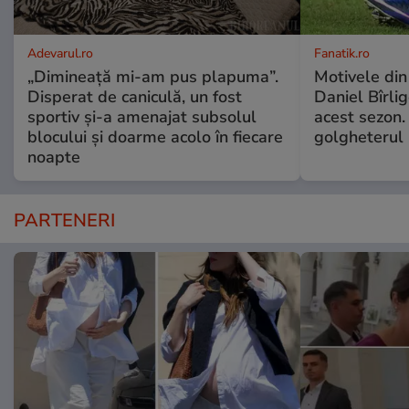
Adevarul.ro
Fanatik.ro
„Dimineață mi-am pus plapuma”.
Motivele din
Disperat de caniculă, un fost
Daniel Bîrli
sportiv și-a amenajat subsolul
acest sezon.
blocului și doarme acolo în fiecare
golgheterul
noapte
PARTENERI