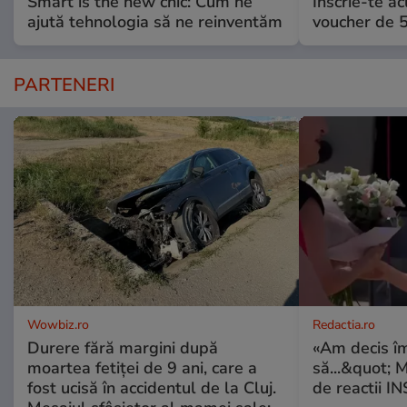
Smart is the new chic: Cum ne
Înscrie-te ac
ajută tehnologia să ne reinventăm
voucher de 5
PARTENERI
Wowbiz.ro
Redactia.ro
Durere fără margini după
«Am decis î
moartea fetiței de 9 ani, care a
să...&quot; 
fost ucisă în accidentul de la Cluj.
de reactii 