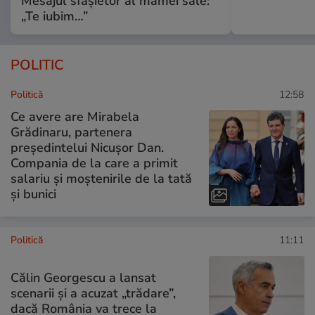
Mesajul sfâșietor al mamei sale:
„Te iubim…”
POLITIC
Politică
12:58
Ce avere are Mirabela
Grădinaru, partenera
președintelui Nicușor Dan.
Compania de la care a primit
salariu și moștenirile de la tată
și bunici
Politică
11:11
Călin Georgescu a lansat
scenarii și a acuzat „trădare”,
dacă România va trece la