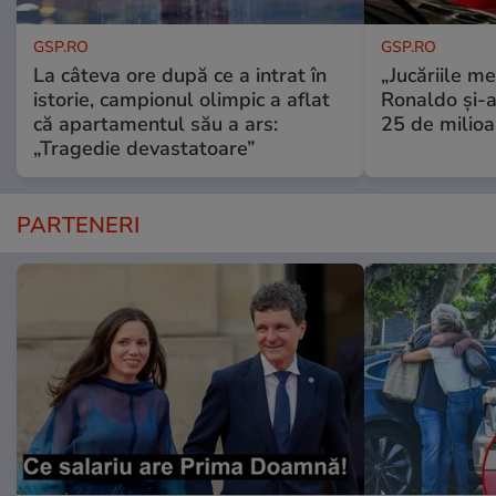
GSP.RO
GSP.RO
La câteva ore după ce a intrat în
„Jucăriile me
istorie, campionul olimpic a aflat
Ronaldo și-a
că apartamentul său a ars:
25 de milioa
„Tragedie devastatoare”
PARTENERI