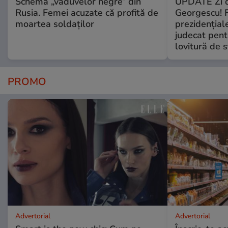
Schema „văduvelor negre” din
UPDATE Zi d
Rusia. Femei acuzate că profită de
Georgescu! F
moartea soldaților
prezidențiale
judecat pent
lovitură de s
PROMO
Advertorial
Advertorial