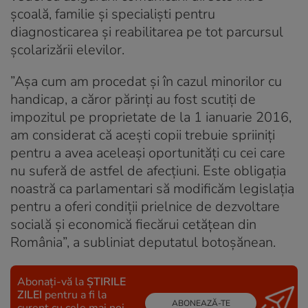
școală, familie și specialiști pentru
diagnosticarea și reabilitarea pe tot parcursul
școlarizării elevilor.
”Așa cum am procedat și în cazul minorilor cu
handicap, a căror părinți au fost scutiți de
impozitul pe proprietate de la 1 ianuarie 2016,
am considerat că acești copii trebuie spriiniți
pentru a avea aceleași oportunități cu cei care
nu suferă de astfel de afecțiuni. Este obligația
noastră ca parlamentari să modificăm legislația
pentru a oferi condiții prielnice de dezvoltare
socială și economică fiecărui cetățean din
România”, a subliniat deputatul botoșănean.
Abonați-vă la
ȘTIRILE
ZILEI
pentru a fi la
ABONEAZĂ-TE
curent cu cele mai noi