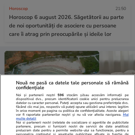
Horoscop
21:50
Horoscop 6 august 2026. Săgetătorii au parte
de noi oportunități de asociere cu persoane
care îi atrag prin preocupările și ideile lor
Nouă ne pasă ca datele tale personale să rămână
confidențiale
Noi și partenerii noștri
596
stocăm și/sau accesăm informații pe
dispozitivul dvs., precum identificatorii cookie unici pentru prelucrarea
datelor cu caracter personal. Puteți accepta sau gestiona preferințele dvs.
făcând clic mai jos, respectiv vă puteți opune utilizării unui interes legitim
în orice moment pe pagina cu politica de confidențialitate. Aceste alegeri
vor fi raportate partenerilor noștri și nu vă vor afecta navigarea.
Mai
multe detalii
Vacanțe și Cultură
20:52
Lifestyle
Noi si partenerii nostri (retelele de socializare si agentiile de publicitate
partenere, precum si furnizorii nostri de servicii de date analitice)
Zeci de turiști maghiari au rămas
Trucul simpl
prelucram date pentru a permite website-ului sa functioneze, pentru a
personaliza continutul si anunturile publicitare afisate in functie de