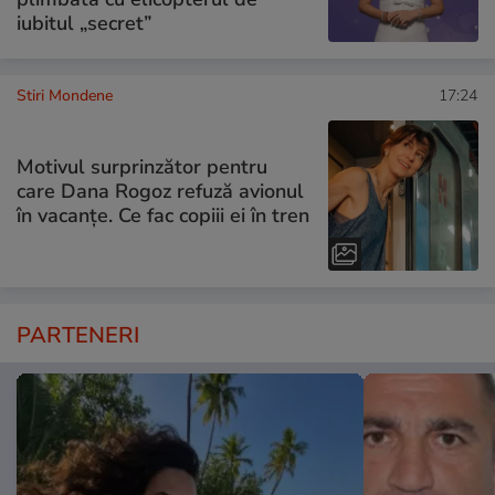
iubitul „secret”
Stiri Mondene
17:24
Motivul surprinzător pentru
care Dana Rogoz refuză avionul
în vacanțe. Ce fac copiii ei în tren
PARTENERI