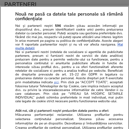
PARTENERI
Nouă ne pasă ca datele tale personale să rămână
confidențiale
Noi și partenerii noștri
596
stocăm și/sau accesăm informații pe
dispozitivul dvs., precum identificatorii cookie unici pentru prelucrarea
datelor cu caracter personal. Puteți accepta sau gestiona preferințele dvs.
făcând clic mai jos, respectiv vă puteți opune utilizării unui interes legitim
în orice moment pe pagina cu politica de confidențialitate. Aceste alegeri
vor fi raportate partenerilor noștri și nu vă vor afecta navigarea.
Mai
multe detalii
Noi si partenerii nostri (retelele de socializare si agentiile de publicitate
partenere, precum si furnizorii nostri de servicii de date analitice)
prelucram date pentru a permite website-ului sa functioneze, pentru a
personaliza continutul si anunturile publicitare afisate in functie de
interesele si/sau profilul dvs., pentru a va oferi functionalitati aferente
retelelor de socializare si pentru a analiza traficul pe website. Beneficiati
de drepturile prevazute de art. 15-22 din GDPR in legatura cu
prelucrarea datelor cu caracter personal. Aceste drepturi pot fi exercitate
Viva.ro
Unica.ro
prin modalitatea indicata
aici
. Prin click pe “ACCEPT TOATE”, acceptati
folosirea tuturor Tehnologiilor de tip Cookie, care implica inclusiv acceptul
"Nici acum nu îi știu bine. Nu îi știu familia".
Nu și ei! S-au de
dvs. cu privire la stocarea/accesarea informatiilor de catre Vendor-ii cu
A tăcut luni întregi, dar acum Gina Matache a
căsnicie! Cei doi
care colaboram. Prin click pe “VREAU SA MODIFIC SETARILE
spus adevărul despre relația cu ginerele ei,
secret. Nimeni n
INDIVIDUAL” puteti schimba preferintele in mod individual, mai putin
cele legate de cookie strict necesare pentru functionarea website-ului.
Radu Siffr...
motiv al separării
Atât noi, cât și partenerii noștri prelucrăm datele pentru a oferi:
Măsurarea performanței reclamelor. Utilizarea profilurilor pentru
selectarea conținutului personalizat. Stocarea și/sau accesarea
© 2026 Ringier Romania. Toate drepturile rezervate
informațiilor de pe un dispozitiv. Dezvoltarea și îmbunătățirea serviciilor.
Crearea profilurilor de conținut personalizat. Utilizarea profilurilor pentru