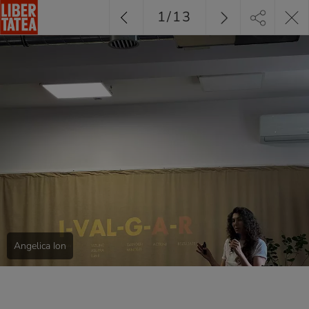
1
/
13
Angelica Ion