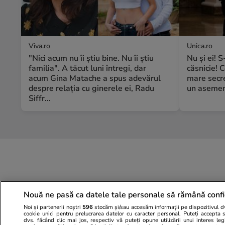
Viva.ro
Unica.ro
"Nici acum nu îi știu bine. Nu îi știu
Nu și ei! 
familia". A tăcut luni întregi, dar
căsnicie! C
acum Gina Matache a spus adevărul
mare secre
despre relația cu ginerele ei, Radu
un asemene
Siffr...
Nouă ne pasă ca datele tale personale să rămână confi
Noi și partenerii noștri
596
stocăm și/sau accesăm informații pe dispozitivul dvs
cookie unici pentru prelucrarea datelor cu caracter personal. Puteți accepta 
dvs. făcând clic mai jos, respectiv vă puteți opune utilizării unui interes l