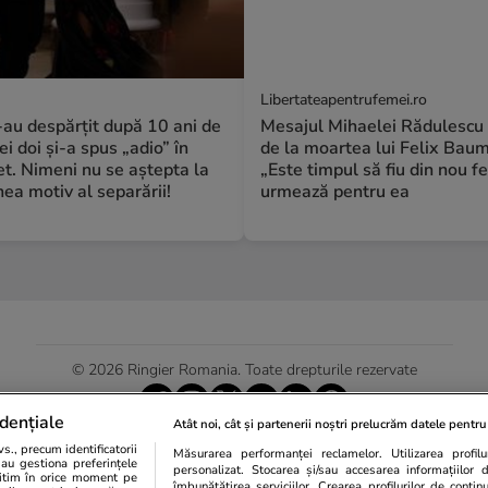
Libertateapentrufemei.ro
S-au despărțit după 10 ani de
Mesajul Mihaelei Rădulescu 
ei doi și-a spus „adio” în
de la moartea lui Felix Bau
t. Nimeni nu se aștepta la
„Este timpul să fiu din nou fe
a motiv al separării!
urmează pentru ea
© 2026 Ringier Romania. Toate drepturile rezervate
dențiale
Atât noi, cât și partenerii noștri prelucrăm datele pentru 
., precum identificatorii
Măsurarea performanței reclamelor. Utilizarea profilur
Actualizare preferințe cookies
sau gestiona preferințele
personalizat. Stocarea și/sau accesarea informațiilor 
egitim în orice moment pe
îmbunătățirea serviciilor. Crearea profilurilor de conținut