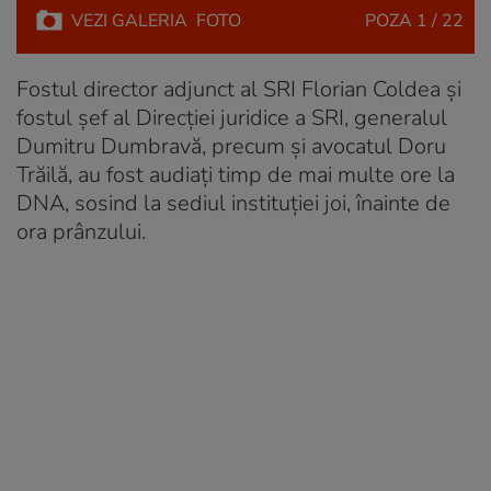
VEZI
GALERIA
FOTO
POZA
1 / 22
Fostul director adjunct al SRI Florian Coldea şi
fostul şef al Direcţiei juridice a SRI, generalul
Dumitru Dumbravă, precum şi avocatul Doru
Trăilă, au fost audiaţi timp de mai multe ore la
DNA, sosind la sediul instituției joi, înainte de
ora prânzului.