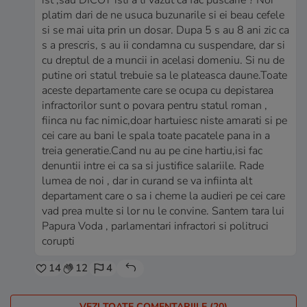
platim dari de ne usuca buzunarile si ei beau cefele
si se mai uita prin un dosar. Dupa 5 s au 8 ani zic ca
s a prescris, s au ii condamna cu suspendare, dar si
cu dreptul de a muncii in acelasi domeniu. Si nu de
putine ori statul trebuie sa le plateasca daune.Toate
aceste departamente care se ocupa cu depistarea
infractorilor sunt o povara pentru statul roman ,
fiinca nu fac nimic,doar hartuiesc niste amarati si pe
cei care au bani le spala toate pacatele pana in a
treia generatie.Cand nu au pe cine hartiu,isi fac
denuntii intre ei ca sa si justifice salariile. Rade
lumea de noi , dar in curand se va infiinta alt
departament care o sa i cheme la audieri pe cei care
vad prea multe si lor nu le convine. Santem tara lui
Papura Voda , parlamentari infractori si politruci
corupti
14
12
4
VEZI TOATE COMENTARIILE (20)