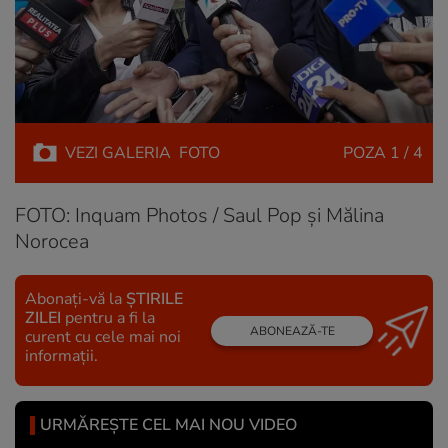
VEZI
GALERIA
FOTO
POZA
1 / 4
FOTO: Inquam Photos / Saul Pop și Mălina
Norocea
Abonați-vă la
ȘTIRILE
ZILEI
pentru a fi la
ABONEAZĂ-TE
curent cu cele mai noi
informații.
URMĂREȘTE CEL MAI NOU VIDEO