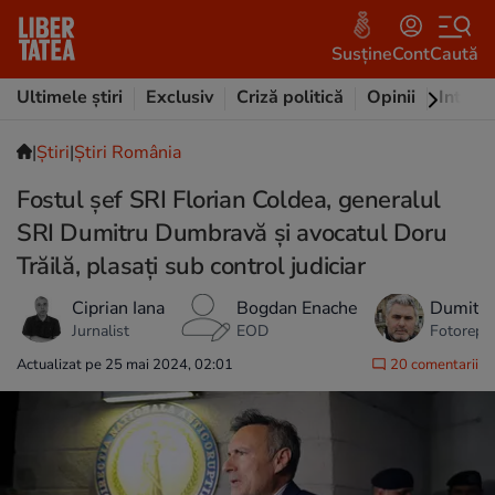
Susține
Cont
Caută
Ultimele știri
Exclusiv
Criză politică
Opinii
Intervi
|
Ştiri
|
Știri România
Fostul șef SRI Florian Coldea, generalul
SRI Dumitru Dumbravă şi avocatul Doru
Trăilă, plasaţi sub control judiciar
Ciprian Iana
Bogdan Enache
Dumitru
Jurnalist
EOD
Fotorepo
Actualizat pe 25 mai 2024, 02:01
20 comentarii