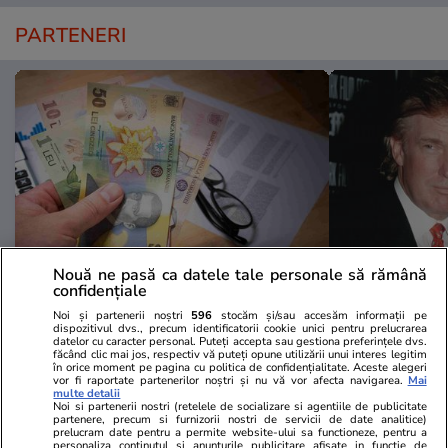
PARTENERI
Nouă ne pasă ca datele tale personale să rămână
confidențiale
Libertateapentrufemei.ro
Avantaje.ro
Noi și partenerii noștri
596
stocăm și/sau accesăm informații pe
Atenție! Poți primi bani de la stat
Dieta Melan
dispozitivul dvs., precum identificatorii cookie unici pentru prelucrarea
datelor cu caracter personal. Puteți accepta sau gestiona preferințele dvs.
dacă-ți îngrijești părinții, bunicii
oricine! Regi
făcând clic mai jos, respectiv vă puteți opune utilizării unui interes legitim
sau pe cineva vârstnic din familie.
urmează zilni
în orice moment pe pagina cu politica de confidențialitate. Aceste alegeri
vor fi raportate partenerilor noștri și nu vă vor afecta navigarea.
Mai
Acum s-a decis! Cum trebuie să
specialiști! 
multe detalii
Noi si partenerii nostri (retelele de socializare si agentiile de publicitate
procedezi
fiecare zi și 
partenere, precum si furnizorii nostri de servicii de date analitice)
acestui stil 
prelucram date pentru a permite website-ului sa functioneze, pentru a
personaliza continutul si anunturile publicitare afisate in functie de