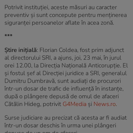
Potrivit instituţiei, aceste măsuri au caracter
preventiv şi sunt concepute pentru menţinerea
siguranţei persoanelor aflate în acea zonă.
***
Știre inițială
: Florian Coldea, fost prim adjunct
al directorului SRI, a ajuns, joi, 23 mai, în jurul
orei 12.00, la Direcţia Naţională Anticorupţie. El
și fostul şef al Direcţiei juridice a SRI, generalul
Dumitru Dumbravă, sunt audiaţi de procurori
într-un dosar de trafic de influență în instanțe,
după o plângere depusă de omul de afaceri
Cătălin Hideg, potrivit
G4Media
și
News.ro
.
Surse judiciare au precizat că acesta ar fi audiat
într-un dosar deschis în urma unei plângeri