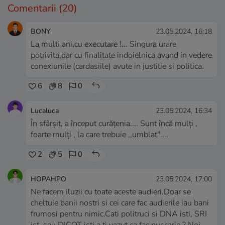
Comentarii
(20)
BONY
23.05.2024, 16:18
La multi ani,cu executare !... Singura urare
potrivita,dar cu finalitate indoielnica avand in vedere
conexiunile (cardasiile) avute in justitie si politica.
6
8
0
Lucaluca
23.05.2024, 16:34
În sfârșit, a început curățenia.... Sunt încă mulți ,
foarte mulți , la care trebuie ,,umblat"....
2
5
0
HOPAHPO
23.05.2024, 17:00
Ne facem iluzii cu toate aceste audieri.Doar se
cheltuie banii nostri si cei care fac audierile iau bani
frumosi pentru nimic.Cati politruci si DNA isti, SRI
ist ,sau DICOT isti a ti vazut ca fac puscarie ? Noi