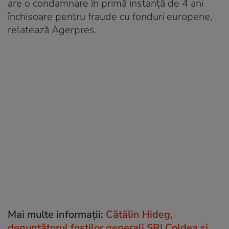
are o condamnare în primă instanţă de 4 ani
închisoare pentru fraude cu fonduri europene,
relatează Agerpres.
Mai multe informații:
Cătălin Hideg,
denunțătorul foştilor generali SRI Coldea şi