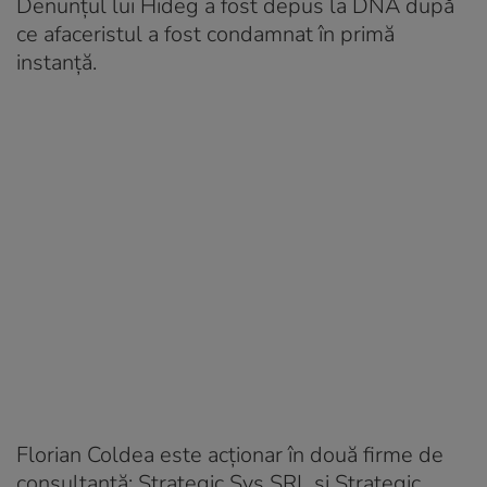
Denunțul lui Hideg a fost depus la DNA după
ce afaceristul a fost condamnat în primă
instanță.
Florian Coldea este acționar în două firme de
consultanță: Strategic Sys SRL și Strategic