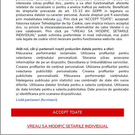
interesele si/sau profilul dvs., pentru a va oferi functionalitati aferente
retelelor de socializare si pentru a analiza traficul pe website. Beneficiati
de drepturile prevazute de art. 15-22 din GDPR in legatura cu
prelucrarea datelor cu caracter personal. Aceste drepturi pot fi exercitate
ȘTIRI ROMÂNIA
prin modalitatea indicata
aici
. Prin click pe “ACCEPT TOATE”, acceptati
folosirea tuturor Tehnologiilor de tip Cookie, care implica inclusiv acceptul
dvs. cu privire la stocarea/accesarea informatiilor de catre Vendor-ii cu
Ştiri
29 iul.
care colaboram. Prin click pe “VREAU SA MODIFIC SETARILE
INDIVIDUAL” puteti schimba preferintele in mod individual, mai putin
cele legate de cookie strict necesare pentru functionarea website-ului.
Exclusiv
Diana Buzoianu acuză că
încearcă în zadar să intre în
Atât noi, cât și partenerii noștri prelucrăm datele pentru a oferi:
Măsurarea performanței reclamelor. Utilizarea profilurilor pentru
audiență la procuroarea
selectarea conținutului personalizat. Stocarea și/sau accesarea
generală a României: „Am
informațiilor de pe un dispozitiv. Dezvoltarea și îmbunătățirea serviciilor.
Crearea profilurilor de conținut personalizat. Utilizarea profilurilor pentru
rămas șocată!”
selectarea publicității personalizate. Crearea profilurilor pentru
publicitate personalizată. Măsurarea performanței conținutului.
Înțelegerea publicului prin statistici sau combinații de date din surse
diferite. Utilizarea datelor limitate pentru a selecta conținutul. Utilizarea
de date limitate pentru a selecta publicitatea. Date precise de geolocație
Politică
29 iul.
și identificarea prin scanarea dispozitivului.
Listă parteneri (furnizori)
Exclusiv
Rareș Bogdan, despre mutările
ACCEPT TOATE
lui Ilie Bolojan: deciziile lui sunt
pregătite, din umbră, de doi
VREAU SA MODIFIC SETARILE INDIVIDUAL
oameni. „El nu știe politică”