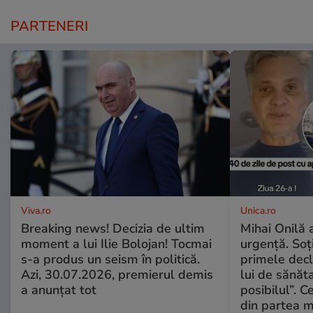
PARTENERI
Viva.ro
Unica.ro
Breaking news! Decizia de ultim
Mihai Onilă 
moment a lui Ilie Bolojan! Tocmai
urgență. Soți
s-a produs un seism în politică.
primele decl
Azi, 30.07.2026, premierul demis
lui de sănăta
a anunțat tot
posibilul”. C
din partea m