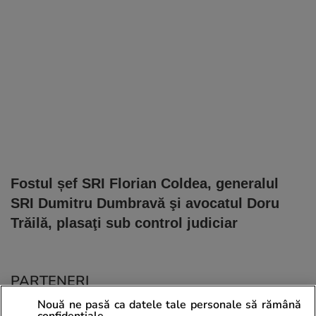
Fostul șef SRI Florian Coldea, generalul
SRI Dumitru Dumbravă şi avocatul Doru
Trăilă, plasaţi sub control judiciar
PARTENERI
Nouă ne pasă ca datele tale personale să rămână
confidențiale