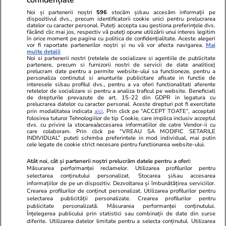
Noi și partenerii noștri
596
stocăm și/sau accesăm informații pe
dispozitivul dvs., precum identificatorii cookie unici pentru prelucrarea
datelor cu caracter personal. Puteți accepta sau gestiona preferințele dvs.
făcând clic mai jos, respectiv vă puteți opune utilizării unui interes legitim
în orice moment pe pagina cu politica de confidențialitate. Aceste alegeri
vor fi raportate partenerilor noștri și nu vă vor afecta navigarea.
Mai
multe detalii
Noi si partenerii nostri (retelele de socializare si agentiile de publicitate
partenere, precum si furnizorii nostri de servicii de date analitice)
prelucram date pentru a permite website-ului sa functioneze, pentru a
personaliza continutul si anunturile publicitare afisate in functie de
interesele si/sau profilul dvs., pentru a va oferi functionalitati aferente
retelelor de socializare si pentru a analiza traficul pe website. Beneficiati
de drepturile prevazute de art. 15-22 din GDPR in legatura cu
prelucrarea datelor cu caracter personal. Aceste drepturi pot fi exercitate
Viva.ro
Unica.ro
prin modalitatea indicata
aici
. Prin click pe “ACCEPT TOATE”, acceptati
Ce s-a aflat despre prima soție a lui Claudiu
folosirea tuturor Tehnologiilor de tip Cookie, care implica inclusiv acceptul
Nu și ei! S-au de
dvs. cu privire la stocarea/accesarea informatiilor de catre Vendor-ii cu
Manda i-a suprins pe toți! Dar mai ales gestul
căsnicie! Cei doi
care colaboram. Prin click pe “VREAU SA MODIFIC SETARILE
făcut de Olguța pentru mama copilului
secret. Nimeni n
INDIVIDUAL” puteti schimba preferintele in mod individual, mai putin
cele legate de cookie strict necesare pentru functionarea website-ului.
soțului e chiar cir...
motiv al separării
Atât noi, cât și partenerii noștri prelucrăm datele pentru a oferi:
Măsurarea performanței reclamelor. Utilizarea profilurilor pentru
selectarea conținutului personalizat. Stocarea și/sau accesarea
© 2026 Ringier Romania. Toate drepturile rezervate
informațiilor de pe un dispozitiv. Dezvoltarea și îmbunătățirea serviciilor.
Crearea profilurilor de conținut personalizat. Utilizarea profilurilor pentru
selectarea publicității personalizate. Crearea profilurilor pentru
publicitate personalizată. Măsurarea performanței conținutului.
Înțelegerea publicului prin statistici sau combinații de date din surse
diferite. Utilizarea datelor limitate pentru a selecta conținutul. Utilizarea