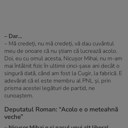
– Dar…
– Mă credeți, nu mă credeți, vă dau cuvântul
meu de onoare că nu știam că lucrează acolo.
Doi, eu cu omul acesta, Nicușor Mihai, nu m-am
mai întâlnit fizic în ultimii cinci-șase ani decât o
singură dată, când am fost la Cugir, la fabrică. E
adevărat că el este membru al PNL și, prin
prisma acestei legături de partid, ne
cunoaștem.
Deputatul Roman: “Acolo e o meteahnă
veche”
– Nicușor Mihai e și nașul unui alt liberal