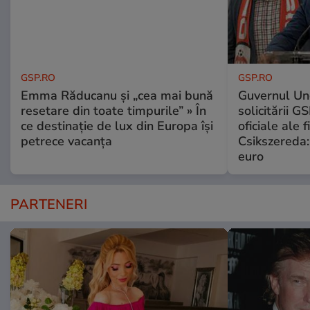
GSP.RO
GSP.RO
Emma Răducanu și „cea mai bună
Guvernul Ung
resetare din toate timpurile” » În
solicitării G
ce destinație de lux din Europa își
oficiale ale f
petrece vacanța
Csikszereda:
euro
PARTENERI