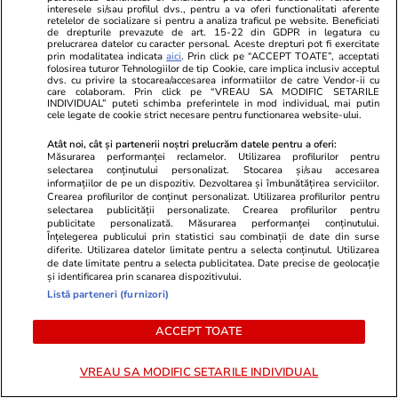
interesele si/sau profilul dvs., pentru a va oferi functionalitati aferente
retelelor de socializare si pentru a analiza traficul pe website. Beneficiati
de drepturile prevazute de art. 15-22 din GDPR in legatura cu
prelucrarea datelor cu caracter personal. Aceste drepturi pot fi exercitate
prin modalitatea indicata
aici
. Prin click pe “ACCEPT TOATE”, acceptati
Mediafax.ro
StirileKanalD.ro
folosirea tuturor Tehnologiilor de tip Cookie, care implica inclusiv acceptul
De la gastronomie la „true crime”.
Femeie lovit
dvs. cu privire la stocarea/accesarea informatiilor de catre Vendor-ii cu
care colaboram. Prin click pe “VREAU SA MODIFIC SETARILE
Cum se transformă croazierele în
făcea plajă: „
INDIVIDUAL” puteti schimba preferintele in mod individual, mai putin
cele legate de cookie strict necesare pentru functionarea website-ului.
2026 și 2027
Atât noi, cât și partenerii noștri prelucrăm datele pentru a oferi:
Măsurarea performanței reclamelor. Utilizarea profilurilor pentru
selectarea conținutului personalizat. Stocarea și/sau accesarea
informațiilor de pe un dispozitiv. Dezvoltarea și îmbunătățirea serviciilor.
Crearea profilurilor de conținut personalizat. Utilizarea profilurilor pentru
selectarea publicității personalizate. Crearea profilurilor pentru
PROMO
publicitate personalizată. Măsurarea performanței conținutului.
Înțelegerea publicului prin statistici sau combinații de date din surse
diferite. Utilizarea datelor limitate pentru a selecta conținutul. Utilizarea
de date limitate pentru a selecta publicitatea. Date precise de geolocație
și identificarea prin scanarea dispozitivului.
Listă parteneri (furnizori)
ACCEPT TOATE
VREAU SA MODIFIC SETARILE INDIVIDUAL