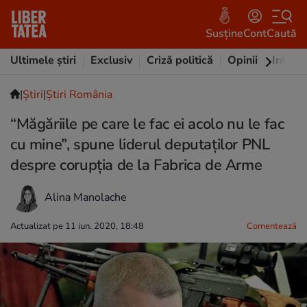
Susține
Cont
Caută
Ultimele știri
Exclusiv
Criză politică
Opinii
Intervi
|
Ştiri
|
Știri România
“Măgăriile pe care le fac ei acolo nu le fac
cu mine”, spune liderul deputaților PNL
despre corupția de la Fabrica de Arme
Alina Manolache
Actualizat pe 11 iun. 2020, 18:48
Comentează