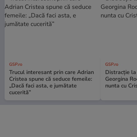
GSP.ro
GSP.ro
Trucul interesant prin care Adrian
Distracție l
Cristea spune că seduce femeile:
Georgina Rod
„Dacă faci asta, e jumătate
nunta cu Cri
cucerită”