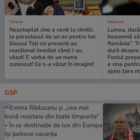
Viva.ro
Unica.ro
Neașteptat cine a venit la cimitir,
Lumea, dacă
la parastasul de un an pentru Ion
înseamnă să f
Iliescu! Toți cei prezenți au
România”. Tr
reacționat imediat când l-au
dură despre 
văzut! E vorba de un nume
Fostul preșe
cunoscut! Ce s-a văzut în imagini!
e vina pentru
ajuns țara n
GSP