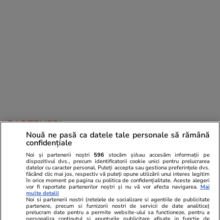
PARTENERI
Nouă ne pasă ca datele tale personale să rămână
confidențiale
Noi și partenerii noștri
596
stocăm și/sau accesăm informații pe
dispozitivul dvs., precum identificatorii cookie unici pentru prelucrarea
datelor cu caracter personal. Puteți accepta sau gestiona preferințele dvs.
făcând clic mai jos, respectiv vă puteți opune utilizării unui interes legitim
în orice moment pe pagina cu politica de confidențialitate. Aceste alegeri
vor fi raportate partenerilor noștri și nu vă vor afecta navigarea.
Mai
multe detalii
Noi si partenerii nostri (retelele de socializare si agentiile de publicitate
partenere, precum si furnizorii nostri de servicii de date analitice)
prelucram date pentru a permite website-ului sa functioneze, pentru a
personaliza continutul si anunturile publicitare afisate in functie de