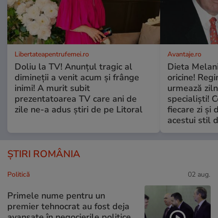
Libertateapentrufemei.ro
Avantaje.ro
Doliu la TV! Anunțul tragic al
Dieta Melan
dimineții a venit acum și frânge
oricine! Regi
inimi! A murit subit
urmează zilni
prezentatoarea TV care ani de
specialiști! 
zile ne-a adus știri de pe Litoral
fiecare zi și 
acestui stil 
ȘTIRI ROMÂNIA
Politică
02 aug.
Primele nume pentru un
premier tehnocrat au fost deja
avansate în negocierile politice.