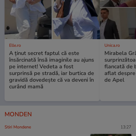
Elle.ro
Unica.ro
A ținut secret faptul că este
Mirabela Gră
însărcinată însă imaginile au ajuns
surprinzătoar
pe internet! Vedeta a fost
flancată de 
surprinsă pe stradă, iar burtica de
aflat despre
gravidă dovedește că va deveni în
de Apel
curând mamă
MONDEN
Stiri Mondene
13:27