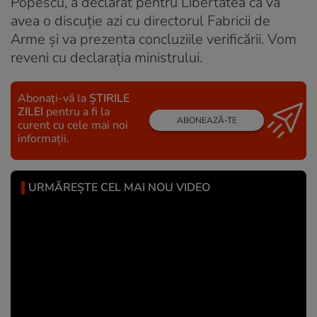
Popescu, a declarat pentru Libertatea că va
avea o discuție azi cu directorul Fabricii de
Arme și va prezenta concluziile verificării. Vom
reveni cu declarația ministrului.
Abonați-vă la
ȘTIRILE
ZILEI
pentru a fi la
ABONEAZĂ-TE
curent cu cele mai noi
informații.
URMĂREȘTE CEL MAI NOU VIDEO