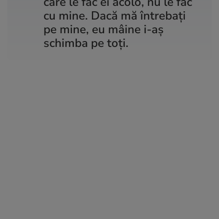
care le fac ei acolo, nu le fac
cu mine. Dacă mă întrebați
pe mine, eu mâine i-aș
schimba pe toți.