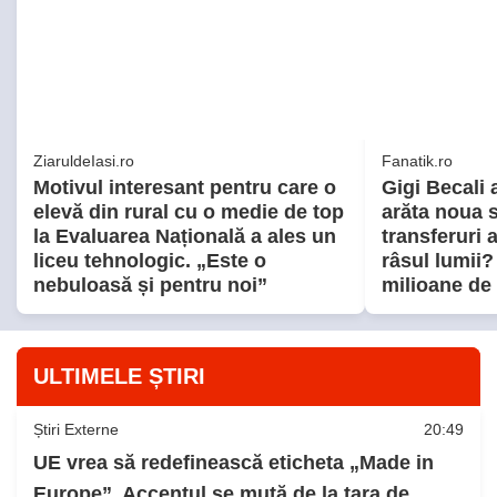
ZiaruldeIasi.ro
Fanatik.ro
Motivul interesant pentru care o
Gigi Becali
elevă din rural cu o medie de top
arăta noua s
la Evaluarea Națională a ales un
transferuri 
liceu tehnologic. „Este o
râsul lumii?
nebuloasă și pentru noi”
milioane de
ULTIMELE ȘTIRI
Știri Externe
20:49
UE vrea să redefinească eticheta „Made in
Europe”. Accentul se mută de la țara de