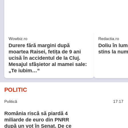
Wowbiz.ro
Redactia.ro
Durere fără margini după
Doliu în lum
moartea Raisei, fetița de 9 ani
stins la numa
ucisă în accidentul de la Cluj.
Mesajul sfâșietor al mamei sale:
„Te iubim…”
POLITIC
Politică
17:17
România riscă să piardă 4
miliarde de euro din PNRR
după un vot în Senat. De ce