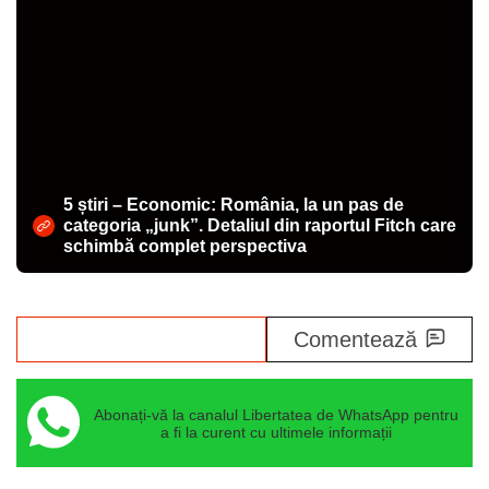
5 știri – Economic: România, la un pas de
categoria „junk”. Detaliul din raportul Fitch care
schimbă complet perspectiva
Share
Comentează
Abonați-vă la canalul Libertatea de WhatsApp pentru
a fi la curent cu ultimele informații