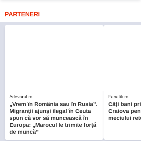
PARTENERI
Adevarul.ro
Fanatik.ro
„Vrem în România sau în Rusia”.
Câți bani pr
Migranții ajunși ilegal în Ceuta
Craiova pent
spun că vor să muncească în
meciului re
Europa: „Marocul le trimite forță
de muncă”