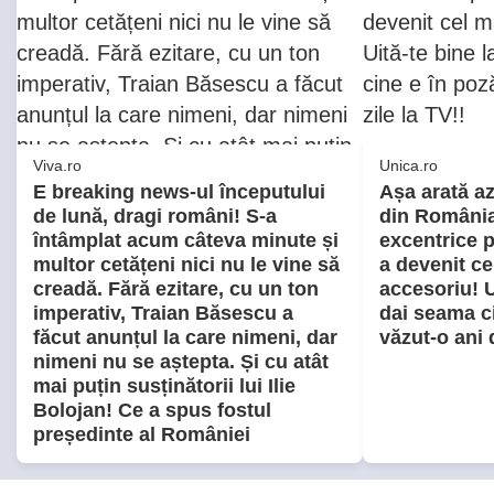
Viva.ro
Unica.ro
E breaking news-ul începutului
Așa arată az
de lună, dragi români! S-a
din România!
întâmplat acum câteva minute și
excentrice pe
multor cetățeni nici nu le vine să
a devenit ce
creadă. Fără ezitare, cu un ton
accesoriu! Ui
imperativ, Traian Băsescu a
dai seama ci
făcut anunțul la care nimeni, dar
văzut-o ani d
nimeni nu se aștepta. Și cu atât
mai puțin susținătorii lui Ilie
Bolojan! Ce a spus fostul
președinte al României