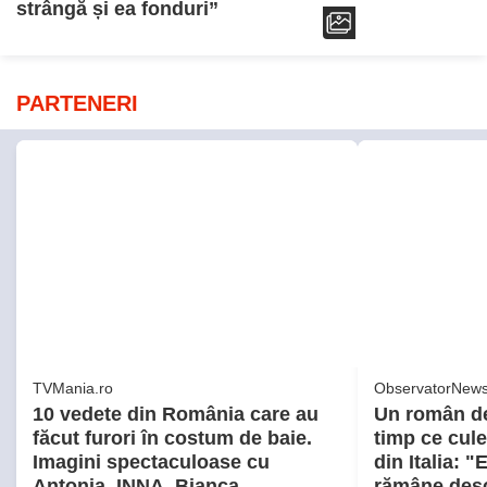
strângă și ea fonduri”
PARTENERI
TVMania.ro
ObservatorNews
10 vedete din România care au
Un român de 
făcut furori în costum de baie.
timp ce cul
Imagini spectaculoase cu
din Italia: "
Antonia, INNA, Bianca
rămâne des