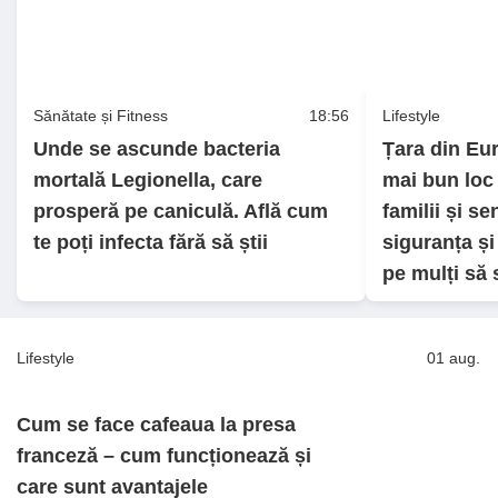
Sănătate și Fitness
18:56
Lifestyle
Unde se ascunde bacteria
Țara din Eu
mortală Legionella, care
mai bun loc
prosperă pe caniculă. Află cum
familii și se
te poți infecta fără să știi
siguranța și 
pe mulți să
Lifestyle
01 aug.
Cum se face cafeaua la presa
franceză – cum funcționează și
care sunt avantajele