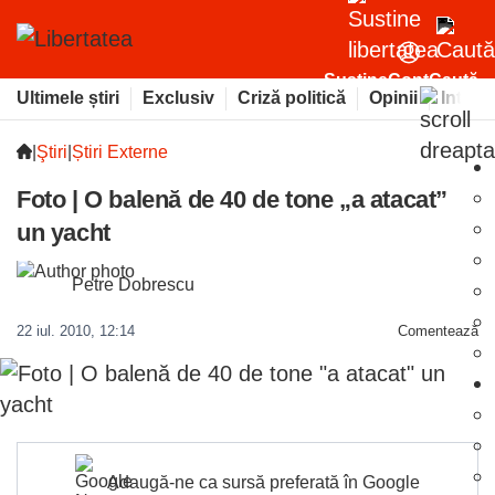
Susține
Cont
Caută
Ultimele știri
Exclusiv
Criză politică
Opinii
Intervi
|
Ştiri
|
Știri Externe
Foto | O balenă de 40 de tone „a atacat”
un yacht
Petre Dobrescu
22 iul. 2010, 12:14
Comentează
Adaugă-ne ca sursă preferată în Google