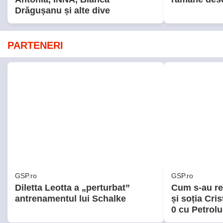
Drăgușanu și alte dive
PARTENERI
GSP.ro
GSP.ro
Diletta Leotta a „perturbat”
Cum s-au re
antrenamentul lui Schalke
și soția Cris
0 cu Petrolu