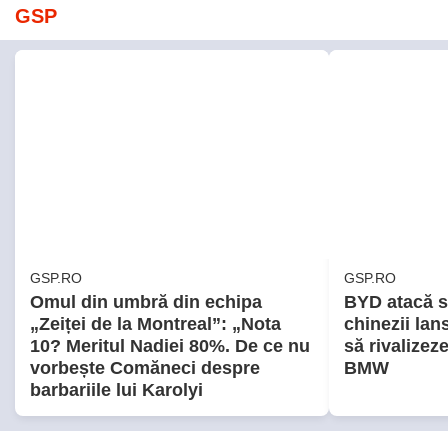
GSP
GSP.RO
GSP.RO
Omul din umbră din echipa
BYD atacă s
„Zeiței de la Montreal”: „Nota
chinezii lan
10? Meritul Nadiei 80%. De ce nu
să rivalizez
vorbește Comăneci despre
BMW
barbariile lui Karolyi