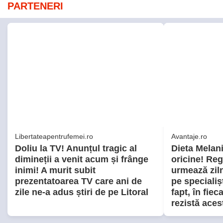
PARTENERI
Libertateapentrufemei.ro
Avantaje.ro
Doliu la TV! Anunțul tragic al
Dieta Melan
dimineții a venit acum și frânge
oricine! Regi
inimi! A murit subit
urmează ziln
prezentatoarea TV care ani de
pe specialiș
zile ne-a adus știri de pe Litoral
fapt, în fiec
rezistă acest