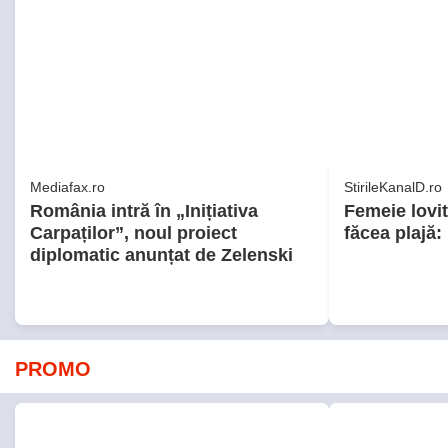
Mediafax.ro
StirileKanalD.ro
România intră în „Inițiativa
Femeie lovit
Carpaților”, noul proiect
făcea plajă: 
diplomatic anunțat de Zelenski
PROMO