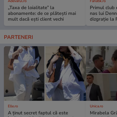
Adevarul.ro
Fanatik.ro
„Taxa de loialitate” la
Primul club c
abonamente: de ce plătești mai
nas lui Denni
mult dacă ești client vechi
dizgrație la 
PARTENERI
Elle.ro
Unica.ro
A ținut secret faptul că este
Mirabela Gră