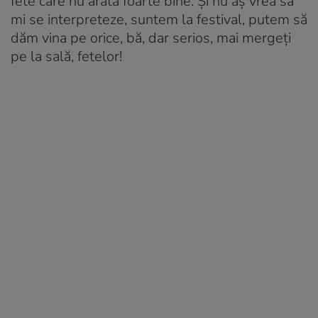
fete care nu arată foarte bine. Și nu aș vrea să
mi se interpreteze, suntem la festival, putem să
dăm vina pe orice, bă, dar serios, mai mergeți
pe la sală, fetelor!