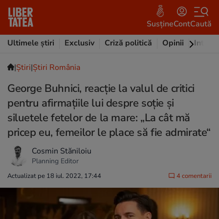
Susține
Cont
Caută
Ultimele știri
Exclusiv
Criză politică
Opinii
Intervi
|
Ştiri
|
Știri România
George Buhnici, reacție la valul de critici
pentru afirmațiile lui despre soție și
siluetele fetelor de la mare: „La cât mă
pricep eu, femeilor le place să fie admirate“
Cosmin Stăniloiu
Planning Editor
Actualizat pe 18 iul. 2022, 17:44
4 comentarii