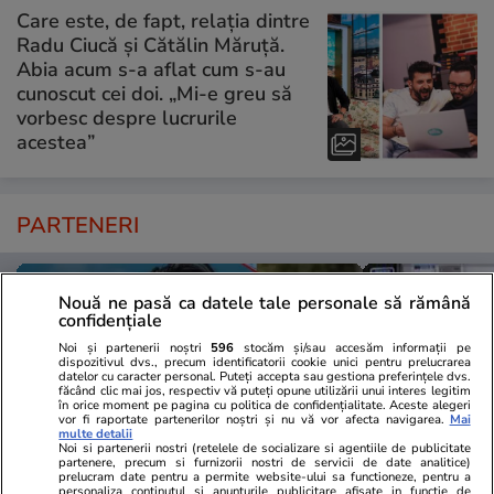
Care este, de fapt, relația dintre
Radu Ciucă și Cătălin Măruță.
Abia acum s-a aflat cum s-au
cunoscut cei doi. „Mi-e greu să
vorbesc despre lucrurile
acestea”
PARTENERI
Nouă ne pasă ca datele tale personale să rămână
confidențiale
Noi și partenerii noștri
596
stocăm și/sau accesăm informații pe
dispozitivul dvs., precum identificatorii cookie unici pentru prelucrarea
datelor cu caracter personal. Puteți accepta sau gestiona preferințele dvs.
făcând clic mai jos, respectiv vă puteți opune utilizării unui interes legitim
în orice moment pe pagina cu politica de confidențialitate. Aceste alegeri
vor fi raportate partenerilor noștri și nu vă vor afecta navigarea.
Mai
multe detalii
Noi si partenerii nostri (retelele de socializare si agentiile de publicitate
partenere, precum si furnizorii nostri de servicii de date analitice)
prelucram date pentru a permite website-ului sa functioneze, pentru a
personaliza continutul si anunturile publicitare afisate in functie de