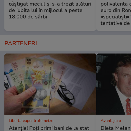
câștigat meciul și s-a trezit alături
polivalenta 
de iubita lui în mijlocul a peste
euro din Rom
18.000 de sârbi
«specialiști»
tentative de 
PARTENERI
Libertateapentrufemei.ro
Avantaje.ro
Atenție! Poți primi bani de la stat
Dieta Melan