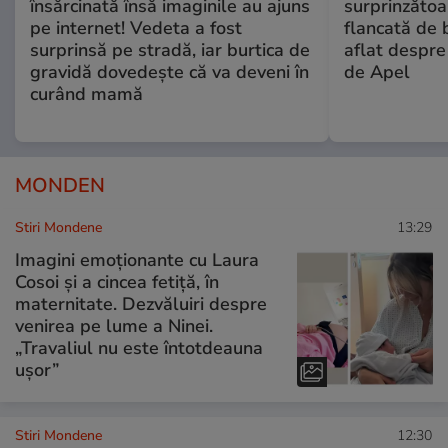
însărcinată însă imaginile au ajuns
surprinzătoar
pe internet! Vedeta a fost
flancată de 
surprinsă pe stradă, iar burtica de
aflat despre
gravidă dovedește că va deveni în
de Apel
curând mamă
MONDEN
Stiri Mondene
13:29
Imagini emoționante cu Laura
Cosoi și a cincea fetiță, în
maternitate. Dezvăluiri despre
venirea pe lume a Ninei.
„Travaliul nu este întotdeauna
ușor”
Stiri Mondene
12:30