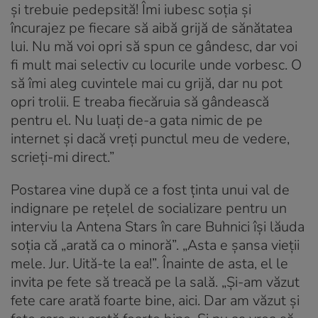
și trebuie pedepsită! Îmi iubesc soția și
încurajez pe fiecare să aibă grijă de sănătatea
lui. Nu mă voi opri să spun ce gândesc, dar voi
fi mult mai selectiv cu locurile unde vorbesc. O
să îmi aleg cuvintele mai cu grijă, dar nu pot
opri trolii. E treaba fiecăruia să gândească
pentru el. Nu luați de-a gata nimic de pe
internet și dacă vreți punctul meu de vedere,
scrieți-mi direct.”
Postarea vine după ce a fost ținta unui val de
indignare pe rețelel de socializare pentru un
interviu la Antena Stars în care Buhnici își lăuda
soția că „arată ca o minoră”. „Asta e șansa vieții
mele. Jur. Uită-te la ea!”. Înainte de asta, el le
invita pe fete să treacă pe la sală. „Și-am văzut
fete care arată foarte bine, aici. Dar am văzut și