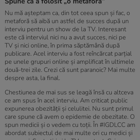
Spune că a folosit „o metafora”
Nu mă așteptam ca, din tot ceea spun și fac, o
metaforă să aibă un astfel de succes după un
interviu pentru un show de la TV. Interesant
este că interviul nici nu a avut succes, nici pe
TV și nici online, în prima săptămână după
publicare. Acel interviu a fost reîncărcat parțial
pe unele grupuri online și amplificat în ultimele
două-trei zile. Crezi că sunt paranoic? Mai multe
despre asta, la final.
Chestiunea de mai sus se leagă însă cu altceva
ce am spus în acel interviu. Am criticat public
expunerea obezității și celulitei. Nu sunt primul
care spune că avem o epidemie de obezitate. O
spun medicii și o vedem cu toții. În #IGDLCC am
abordat subiectul de mai multe ori cu medici și