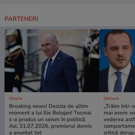
PARTENERI
Viva.ro
Unica.ro
Breaking news! Decizia de ultim
„Trăim într-
moment a lui Ilie Bolojan! Tocmai
mai avem vo
s-a produs un seism în politică.
vederea astf
Azi, 31.07.2026, premierul demis
comportamen
a anunțat tot
critică derap