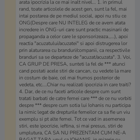
arata ipocrizia la ce mai inalt nivel... 1. in primul
rand, toate articolele de acest gen, sunt la fel, mai
intai postarea de pe mediul social, apoi nu stiu ce
ONG(Despre care NU INTELEG de ce avem atata
incredere in ONG-uri care sunt practic masinarii de
propaganda a celor care le sponsorizeaza.,...), apoi
reactia "acuzatului/acuzatei" si apoi distrugerea lor
prin alaturarea cu branduri/companii, ca respectivile
branduri sa se departeze de "acuzat/acuzata". 3. Voi,
CA GRUP DE PRESA, sunteti la fel de *** atunci
cand postati acele stiri de cancan, cu vedete la mare
in costum de baie, cel mai frumos posterior de
vedeta, etc....Chiar nu realizati ipocrizia in care traiti?
4. Dar, de ce nu faceti articole despre cum sunt
tratati barbati de catre femei care *** de ce nu vorbiti
despre *** despre cum sotia lui Iohanis nu participa
la nimic legat de drepturile femeilor ca sa fie un viu
exemplu si pt alte femei. Tot ce vad in asemenea
stiri, este ipocrizie, ieftina, si mai presus, stiri de
umplutura, CA SA NU PREZENTAM CUM NE-A
BAGAT TARA unul ca IOHANIS, in mizerie cu