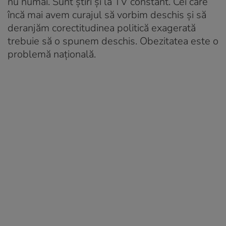
nu numai. Sunt știri și la TV constant. Cei care
încă mai avem curajul să vorbim deschis și să
deranjăm corectitudinea politică exagerată
trebuie să o spunem deschis. Obezitatea este o
problemă națională.