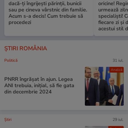
dacă-ți îngrijești părinții, bunicii
oricine! Regi
sau pe cineva vârstnic din familie.
urmează zilni
Acum s-a decis! Cum trebuie să
specialiști! 
procedezi
fiecare zi și 
acestui stil 
ȘTIRI ROMÂNIA
Politică
31 iul.
Analiză
PNRR îngrășat în ajun. Legea
ANI trebuia, inițial, să fie gata
din decembrie 2024
Ştiri
29 iul.