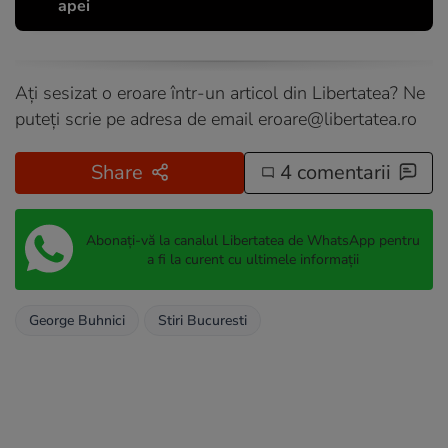
apei
Ați sesizat o eroare într-un articol din Libertatea? Ne
puteți scrie pe adresa de email
eroare@libertatea.ro
Share
4 comentarii
Abonați-vă la canalul Libertatea de WhatsApp pentru
a fi la curent cu ultimele informații
George Buhnici
Stiri Bucuresti