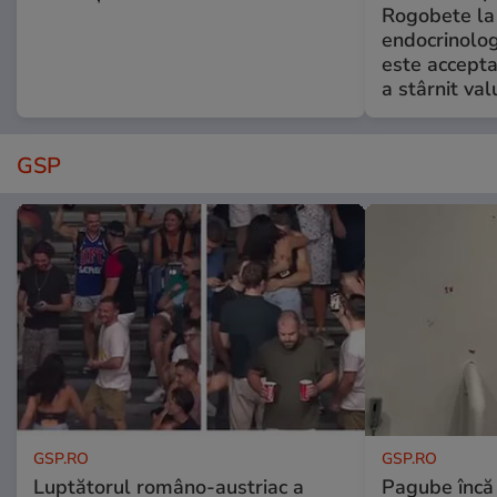
Rogobete la
endocrinolog
este accepta
a stârnit valu
GSP
GSP.RO
GSP.RO
Luptătorul româno-austriac a
Pagube încă 