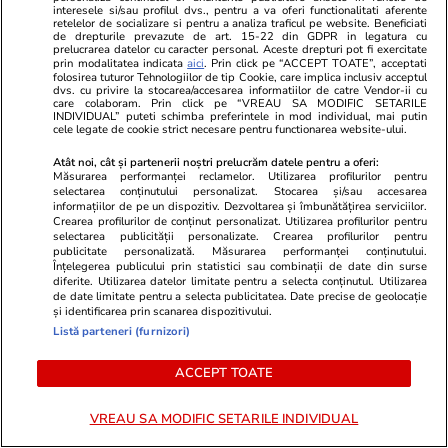
interesele si/sau profilul dvs., pentru a va oferi functionalitati aferente
TVMania.ro
ObservatorNews
retelelor de socializare si pentru a analiza traficul pe website. Beneficiati
de drepturile prevazute de art. 15-22 din GDPR in legatura cu
10 vedete din România care au
UE, reguli n
prelucrarea datelor cu caracter personal. Aceste drepturi pot fi exercitate
făcut furori în costum de baie.
electrocasni
prin modalitatea indicata
aici
. Prin click pe “ACCEPT TOATE”, acceptati
folosirea tuturor Tehnologiilor de tip Cookie, care implica inclusiv acceptul
Imagini spectaculoase cu Antonia,
pentru români
dvs. cu privire la stocarea/accesarea informatiilor de catre Vendor-ii cu
care colaboram. Prin click pe “VREAU SA MODIFIC SETARILE
INNA, Bianca Drăgușanu și alte
frigiderul sa
INDIVIDUAL” puteti schimba preferintele in mod individual, mai putin
dive
cele legate de cookie strict necesare pentru functionarea website-ului.
Atât noi, cât și partenerii noștri prelucrăm datele pentru a oferi:
Măsurarea performanței reclamelor. Utilizarea profilurilor pentru
selectarea conținutului personalizat. Stocarea și/sau accesarea
informațiilor de pe un dispozitiv. Dezvoltarea și îmbunătățirea serviciilor.
PARTENERI
Crearea profilurilor de conținut personalizat. Utilizarea profilurilor pentru
selectarea publicității personalizate. Crearea profilurilor pentru
publicitate personalizată. Măsurarea performanței conținutului.
Înțelegerea publicului prin statistici sau combinații de date din surse
diferite. Utilizarea datelor limitate pentru a selecta conținutul. Utilizarea
de date limitate pentru a selecta publicitatea. Date precise de geolocație
și identificarea prin scanarea dispozitivului.
Listă parteneri (furnizori)
ACCEPT TOATE
VREAU SA MODIFIC SETARILE INDIVIDUAL