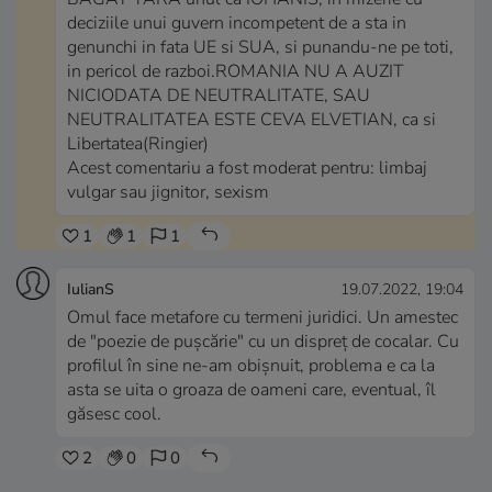
deciziile unui guvern incompetent de a sta in
genunchi in fata UE si SUA, si punandu-ne pe toti,
in pericol de razboi.ROMANIA NU A AUZIT
NICIODATA DE NEUTRALITATE, SAU
NEUTRALITATEA ESTE CEVA ELVETIAN, ca si
Libertatea(Ringier)
Acest comentariu a fost moderat pentru: limbaj
vulgar sau jignitor, sexism
1
1
1
IulianS
19.07.2022, 19:04
Omul face metafore cu termeni juridici. Un amestec
de "poezie de pușcărie" cu un dispreț de cocalar. Cu
profilul în sine ne-am obișnuit, problema e ca la
asta se uita o groaza de oameni care, eventual, îl
găsesc cool.
2
0
0