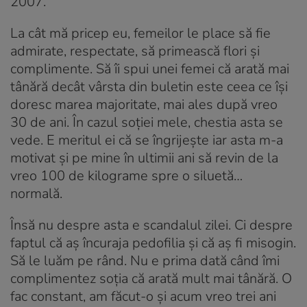
2007.
La cât mă pricep eu, femeilor le place să fie
admirate, respectate, să primească flori și
complimente. Să îi spui unei femei că arată mai
tânără decât vârsta din buletin este ceea ce își
doresc marea majoritate, mai ales după vreo
30 de ani. În cazul soției mele, chestia asta se
vede. E meritul ei că se îngrijește iar asta m-a
motivat și pe mine în ultimii ani să revin de la
vreo 100 de kilograme spre o siluetă…
normală.
Însă nu despre asta e scandalul zilei. Ci despre
faptul că aș încuraja pedofilia și că aș fi misogin.
Să le luăm pe rând. Nu e prima dată când îmi
complimentez soția că arată mult mai tânără. O
fac constant, am făcut-o și acum vreo trei ani