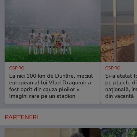
GSP.RO
GSP.RO
La nici 100 km de Dunăre, meciul
Și-a etalat 
european al lui Vlad Dragomir a
pe plajele d
fost oprit din cauza ploilor »
națională, i
Imagini rare pe un stadion
din vacanță
PARTENERI