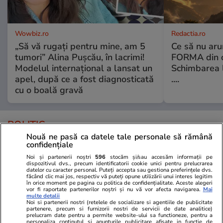
Wowbiz.ro
Redactia.ro
„Să vă rugați pentru mine, am 5
Ce să nu aru
tumori” Alina Pușcău, în lacrimi!
FORMA din c
Modelul internațional a lansat un
Schimbarea l
apel, după ce a fost diagnosticată
....
cu o boală gravă
POLITIC
Nouă ne pasă ca datele tale personale să rămână
confidențiale
Politică
20:04
Noi și partenerii noștri
596
stocăm și/sau accesăm informații pe
dispozitivul dvs., precum identificatorii cookie unici pentru prelucrarea
Brațul Bala al Dunării, motiv de
datelor cu caracter personal. Puteți accepta sau gestiona preferințele dvs.
dispută între Ilie Bolojan și
făcând clic mai jos, respectiv vă puteți opune utilizării unui interes legitim
în orice moment pe pagina cu politica de confidențialitate. Aceste alegeri
fostul ministru PSD al
vor fi raportate partenerilor noștri și nu vă vor afecta navigarea.
Mai
multe detalii
Transporturilor: „Mai bine vă
Noi si partenerii nostri (retelele de socializare si agentiile de publicitate
uitați în oglindă”
partenere, precum si furnizorii nostri de servicii de date analitice)
prelucram date pentru a permite website-ului sa functioneze, pentru a
personaliza continutul si anunturile publicitare afisate in functie de