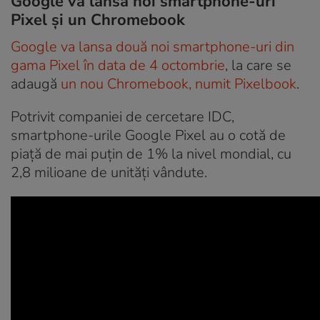
Google va lansa noi smartphone-uri
Pixel și un Chromebook
Google va lansa două noi smartphone-uri din
gama Pixel în data de 4 octombrie
, la care se
adaugă
un nou Chromebook, numit Pixelbook
.
Potrivit companiei de cercetare IDC,
smartphone-urile Google Pixel au o cotă de
piață de mai puțin de 1% la nivel mondial, cu
2,8 milioane de unități vândute.