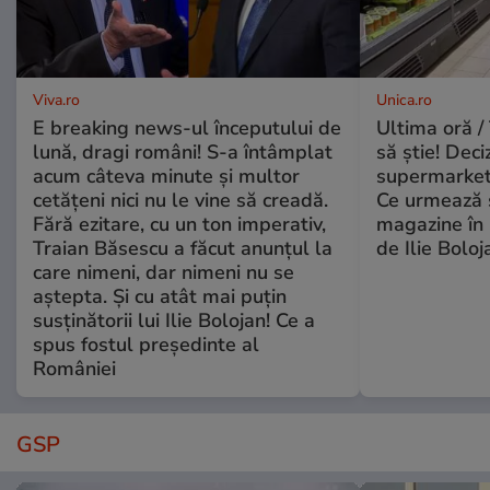
Viva.ro
Unica.ro
E breaking news-ul începutului de
Ultima oră / 
lună, dragi români! S-a întâmplat
să știe! Deci
acum câteva minute și multor
supermarketu
cetățeni nici nu le vine să creadă.
Ce urmează s
Fără ezitare, cu un ton imperativ,
magazine în 
Traian Băsescu a făcut anunțul la
de Ilie Boloj
care nimeni, dar nimeni nu se
aștepta. Și cu atât mai puțin
susținătorii lui Ilie Bolojan! Ce a
spus fostul președinte al
României
GSP