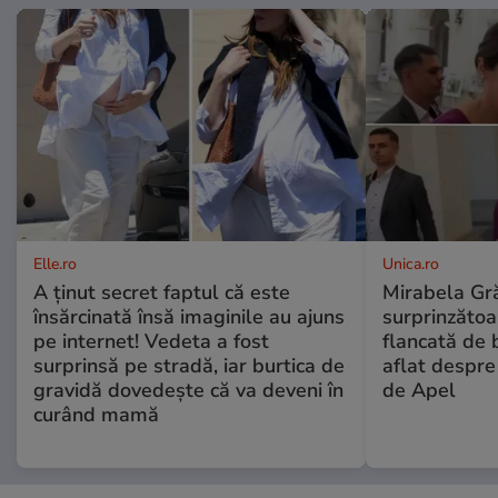
Elle.ro
Unica.ro
A ținut secret faptul că este
Mirabela Gră
însărcinată însă imaginile au ajuns
surprinzătoar
pe internet! Vedeta a fost
flancată de 
surprinsă pe stradă, iar burtica de
aflat despre
gravidă dovedește că va deveni în
de Apel
curând mamă