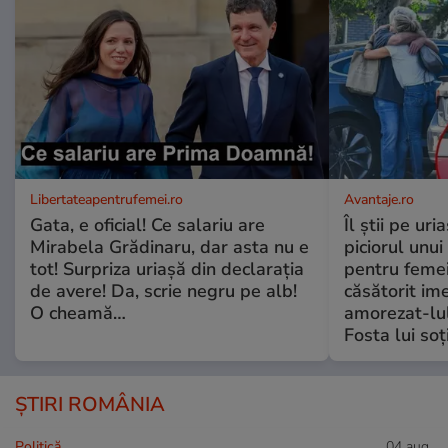
Libertateapentrufemei.ro
Avantaje.ro
Gata, e oficial! Ce salariu are
Îl știi pe ur
Mirabela Grădinaru, dar asta nu e
piciorul unui
tot! Surpriza uriașă din declarația
pentru femei
de avere! Da, scrie negru pe alb!
căsătorit ime
O cheamă…
amorezat-lul
Fosta lui soț
ȘTIRI ROMÂNIA
Politică
04 aug.