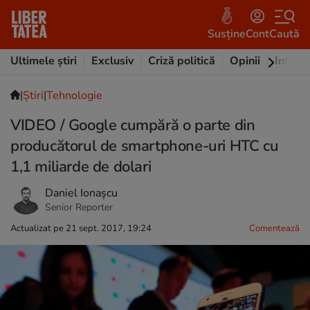
Susține
Cont
Caută
Ultimele știri
Exclusiv
Criză politică
Opinii
Intervi
|
Ştiri
|
Tehnologie
VIDEO / Google cumpără o parte din
producătorul de smartphone-uri HTC cu
1,1 miliarde de dolari
Daniel Ionașcu
Senior Reporter
Actualizat pe 21 sept. 2017, 19:24
Comentează