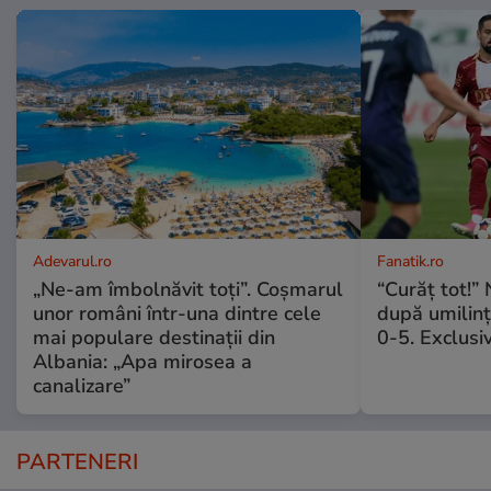
Adevarul.ro
Fanatik.ro
„Ne-am îmbolnăvit toți”. Coșmarul
“Curăț tot!” 
unor români într-una dintre cele
după umilin
mai populare destinații din
0-5. Exclusi
Albania: „Apa mirosea a
canalizare”
PARTENERI