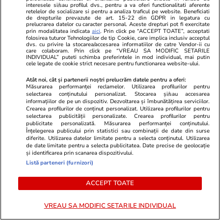
interesele si/sau profilul dvs., pentru a va oferi functionalitati aferente
retelelor de socializare si pentru a analiza traficul pe website. Beneficiati
de drepturile prevazute de art. 15-22 din GDPR in legatura cu
Politică
19:29
prelucrarea datelor cu caracter personal. Aceste drepturi pot fi exercitate
prin modalitatea indicata
aici
. Prin click pe “ACCEPT TOATE”, acceptati
Bruxellesul critică
folosirea tuturor Tehnologiilor de tip Cookie, care implica inclusiv acceptul
dvs. cu privire la stocarea/accesarea informatiilor de catre Vendor-ii cu
amendamentele la Legea
care colaboram. Prin click pe “VREAU SA MODIFIC SETARILE
decarbonizării și cere României
INDIVIDUAL” puteti schimba preferintele in mod individual, mai putin
cele legate de cookie strict necesare pentru functionarea website-ului.
să respecte calendarul închiderii
centralelor pe cărbune:
Atât noi, cât și partenerii noștri prelucrăm datele pentru a oferi:
Măsurarea performanței reclamelor. Utilizarea profilurilor pentru
„Fondurile din PNRR sunt în
selectarea conținutului personalizat. Stocarea și/sau accesarea
pericol”
informațiilor de pe un dispozitiv. Dezvoltarea și îmbunătățirea serviciilor.
Crearea profilurilor de conținut personalizat. Utilizarea profilurilor pentru
selectarea publicității personalizate. Crearea profilurilor pentru
publicitate personalizată. Măsurarea performanței conținutului.
Înțelegerea publicului prin statistici sau combinații de date din surse
PARTENERI
diferite. Utilizarea datelor limitate pentru a selecta conținutul. Utilizarea
de date limitate pentru a selecta publicitatea. Date precise de geolocație
și identificarea prin scanarea dispozitivului.
Listă parteneri (furnizori)
ACCEPT TOATE
VREAU SA MODIFIC SETARILE INDIVIDUAL