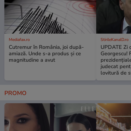
Mediafax.ro
StirileKanalD.ro
Cutremur în România, joi după-
UPDATE Zi d
amiază. Unde s-a produs și ce
Georgescu! F
magnitudine a avut
prezidențiale
judecat pent
lovitură de s
PROMO