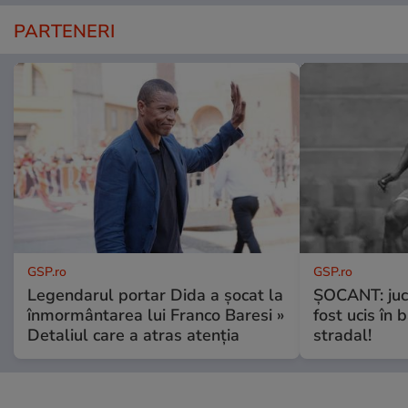
PARTENERI
GSP.ro
GSP.ro
Legendarul portar Dida a șocat la
ȘOCANT: jucă
înmormântarea lui Franco Baresi »
fost ucis în 
Detaliul care a atras atenția
stradal!