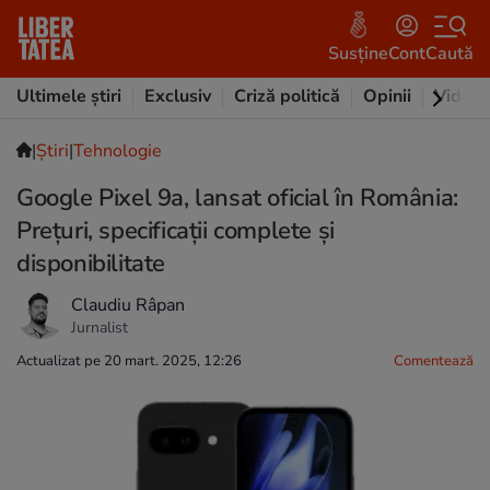
Susține
Cont
Caută
Ultimele știri
Exclusiv
Criză politică
Opinii
Video
|
Ştiri
|
Tehnologie
Google Pixel 9a, lansat oficial în România:
Prețuri, specificații complete și
disponibilitate
Claudiu Râpan
Jurnalist
Actualizat pe 20 mart. 2025, 12:26
Comentează