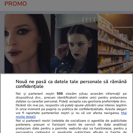
PROMO
Nouă ne pasă ca datele tale personale să rămână
Advertorial
Advertorial
confidențiale
Smart is the new chic: Cum ne
Înscrie-te ac
Noi și partenerii noștri
596
stocăm și/sau accesăm informații pe
ajută tehnologia să ne reinventăm
voucher de 5
dispozitivul dvs., precum identificatorii cookie unici pentru prelucrarea
datelor cu caracter personal. Puteți accepta sau gestiona preferințele dvs.
făcând clic mai jos, respectiv vă puteți opune utilizării unui interes legitim
în orice moment pe pagina cu politica de confidențialitate. Aceste alegeri
vor fi raportate partenerilor noștri și nu vă vor afecta navigarea.
Mai
PARTENERI
multe detalii
Noi si partenerii nostri (retelele de socializare si agentiile de publicitate
partenere, precum si furnizorii nostri de servicii de date analitice)
prelucram date pentru a permite website-ului sa functioneze, pentru a
personaliza continutul si anunturile publicitare afisate in functie de