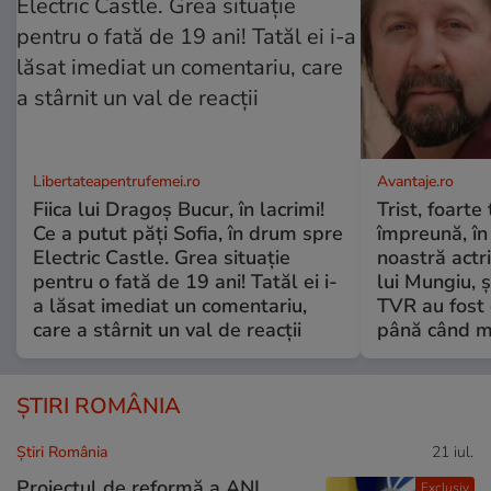
Libertateapentrufemei.ro
Avantaje.ro
Fiica lui Dragoș Bucur, în lacrimi!
Trist, foarte
Ce a putut păți Sofia, în drum spre
împreună, în
Electric Castle. Grea situație
noastră actri
pentru o fată de 19 ani! Tatăl ei i-
lui Mungiu, ș
a lăsat imediat un comentariu,
TVR au fost 
care a stârnit un val de reacții
până când mo
ȘTIRI ROMÂNIA
Știri România
21 iul.
Proiectul de reformă a ANI
Exclusiv