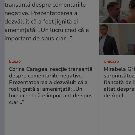
Elle.ro
Unica.ro
Corina Caragea, reacție tranșantă
Mirabela Gră
despre comentariile negative.
surprinzătoar
Prezentatoarea a dezvăluit că a
flancată de 
fost jignită și amenințată: „Un
aflat despre
lucru cred că e important de spus
de Apel
clar...”