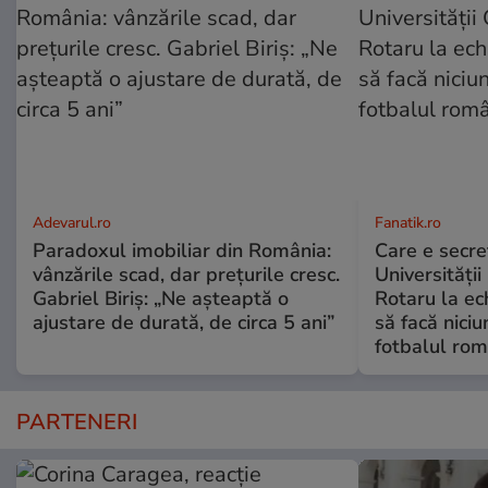
Adevarul.ro
Fanatik.ro
Paradoxul imobiliar din România:
Care e secre
vânzările scad, dar prețurile cresc.
Universității
Gabriel Biriș: „Ne așteaptă o
Rotaru la ec
ajustare de durată, de circa 5 ani”
să facă niciu
fotbalul ro
PARTENERI