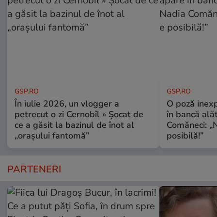
GSP.RO
GSP.RO
În iulie 2026, un vlogger a
O poză inexp
petrecut o zi Cernobîl » Șocat de
în bancă ală
ce a găsit la bazinul de înot al
Comăneci: „N
„orașului fantomă”
posibilă!”
PARTENERI