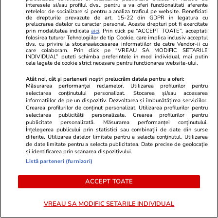
interesele si/sau profilul dvs., pentru a va oferi functionalitati aferente
retelelor de socializare si pentru a analiza traficul pe website. Beneficiati
de drepturile prevazute de art. 15-22 din GDPR in legatura cu
prelucrarea datelor cu caracter personal. Aceste drepturi pot fi exercitate
prin modalitatea indicata
aici
. Prin click pe “ACCEPT TOATE”, acceptati
folosirea tuturor Tehnologiilor de tip Cookie, care implica inclusiv acceptul
dvs. cu privire la stocarea/accesarea informatiilor de catre Vendor-ii cu
care colaboram. Prin click pe “VREAU SA MODIFIC SETARILE
INDIVIDUAL” puteti schimba preferintele in mod individual, mai putin
cele legate de cookie strict necesare pentru functionarea website-ului.
Atât noi, cât și partenerii noștri prelucrăm datele pentru a oferi:
Măsurarea performanței reclamelor. Utilizarea profilurilor pentru
selectarea conținutului personalizat. Stocarea și/sau accesarea
informațiilor de pe un dispozitiv. Dezvoltarea și îmbunătățirea serviciilor.
Wowbiz.ro
Redactia.ro
Crearea profilurilor de conținut personalizat. Utilizarea profilurilor pentru
Cum arată fiul Mădălinei Manole
Doliu în fami
selectarea publicității personalizate. Crearea profilurilor pentru
publicitate personalizată. Măsurarea performanței conținutului.
la 17 ani! Fratele regretatei
Fiica artistu
Înțelegerea publicului prin statistici sau combinații de date din surse
artiste a publicat o fotografie în
bun printr-u
diferite. Utilizarea datelor limitate pentru a selecta conținutul. Utilizarea
premieră cu Petru Mircea Jr.
de date limitate pentru a selecta publicitatea. Date precise de geolocație
și identificarea prin scanarea dispozitivului.
Listă parteneri (furnizori)
POLITIC
ACCEPT TOATE
Politică
14:40
VREAU SA MODIFIC SETARILE INDIVIDUAL
Marcel Ciolacu, surprins la un