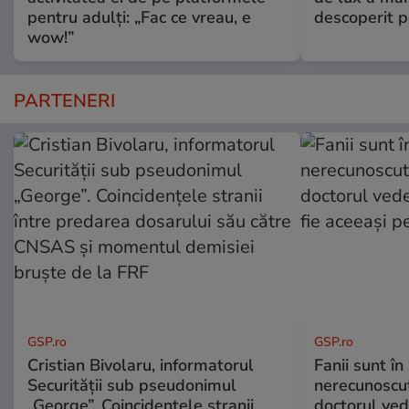
pentru adulți: „Fac ce vreau, e
descoperit po
wow!”
PARTENERI
GSP.ro
GSP.ro
Cristian Bivolaru, informatorul
Fanii sunt în 
Securității sub pseudonimul
nerecunoscut
„George”. Coincidențele stranii
doctorul ved