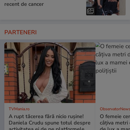
recent de cancer
PARTENERI
TVMania.ro
ObservatorNews
A rupt tăcerea fără nicio rușine!
O femeie cer
Daniela Crudu spune totul despre
câţiva metri
activitatea ei de pe platformele
de lux a mam