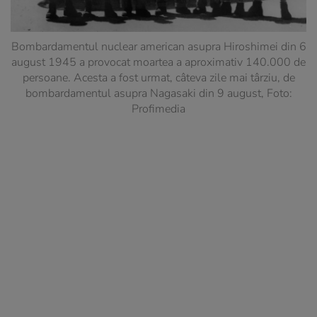
Bombardamentul nuclear american asupra Hiroshimei din 6
august 1945 a provocat moartea a aproximativ 140.000 de
persoane. Acesta a fost urmat, câteva zile mai târziu, de
bombardamentul asupra Nagasaki din 9 august, Foto:
Profimedia