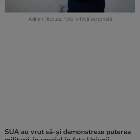
Adrian Nicolae, Foto: arhivă personală
SUA au vrut să-și demonstreze puterea