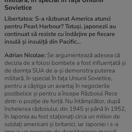
militară, în special în fața Uniunii
Sovietice
Libertatea: S-a răzbunat America atunci
pentru Pearl Harbour? Totuși, japonezii au
continuat să reziste cu îndârjire pe fiecare
insulă și insuliță din Pacific…
Adrian Nicolae:
Se argumentează adesea că
decizia de a folosi bombele a fost influențată și
de dorința SUA de a-și demonstra puterea
militară, în special în fața Uniunii Sovietice,
pentru a câștiga un avantaj în negocierile
postbelice și pentru a începe Războiul Rece
dintr-o poziție de forță. Nu întâmplător, după
încheierea războiului, din 1945 și până în 1952,
în Japonia au fost staționați circa un milion de
soldați americani și britanici, iar Japoniei i s-a
impus un program de demilitarizare masivă.