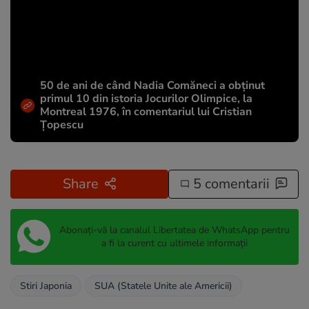
50 de ani de când Nadia Comăneci a obţinut
primul 10 din istoria Jocurilor Olimpice, la
Montreal 1976, în comentariul lui Cristian
Țopescu
Share
5 comentarii
Abonați-vă la canalul Libertatea de WhatsApp pentru
a fi la curent cu ultimele informații
Stiri Japonia
SUA (Statele Unite ale Americii)