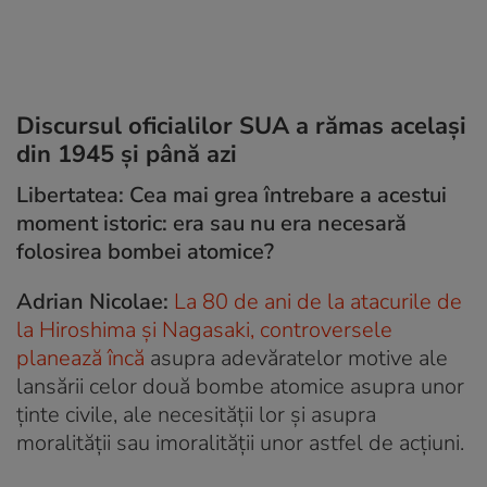
Discursul oficialilor SUA a rămas același
din 1945 și până azi
Libertatea: Cea mai grea întrebare a acestui
moment istoric: era sau nu era necesară
folosirea bombei atomice?
Adrian Nicolae:
La 80 de ani de la atacurile de
la Hiroshima și Nagasaki, controversele
planează încă
asupra adevăratelor motive ale
lansării celor două bombe atomice asupra unor
ținte civile, ale necesității lor și asupra
moralității sau imoralității unor astfel de acțiuni.