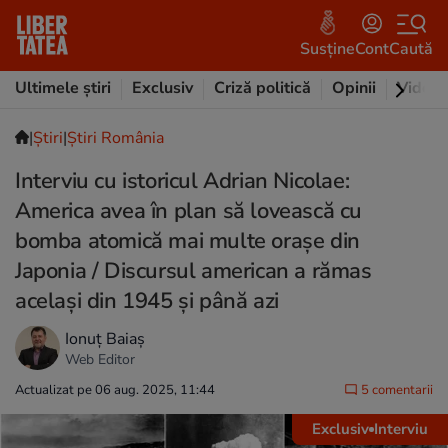
Susține
Cont
Caută
Ultimele știri
Exclusiv
Criză politică
Opinii
Video
|
Ştiri
|
Știri România
Interviu cu istoricul Adrian Nicolae:
America avea în plan să lovească cu
bomba atomică mai multe orașe din
Japonia / Discursul american a rămas
același din 1945 și până azi
Ionuț Baiaș
Web Editor
Actualizat pe 06 aug. 2025, 11:44
5 comentarii
Exclusiv
Interviu