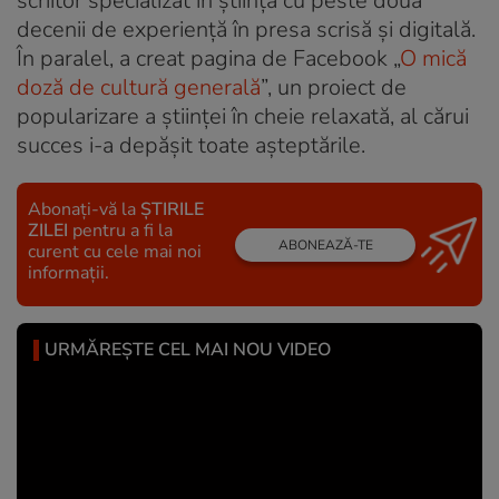
scriitor specializat în știință cu peste două
decenii de experiență în presa scrisă și digitală.
În paralel, a creat pagina de Facebook „
O mică
doză de cultură generală
”, un proiect de
popularizare a științei în cheie relaxată, al cărui
succes i-a depășit toate așteptările.
Abonați-vă la
ȘTIRILE
ZILEI
pentru a fi la
ABONEAZĂ-TE
curent cu cele mai noi
informații.
URMĂREȘTE CEL MAI NOU VIDEO