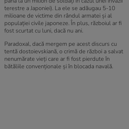
până la un milion de soldați în cazul unei invazii
terestre a Japoniei). La ele se adăugau 5-10
milioane de victime din rândul armatei și al
populației civile japoneze. În plus, războiul ar fi
fost scurtat cu luni, dacă nu ani.
Paradoxal, dacă mergem pe acest discurs cu
tentă dostoievskiană, o crimă de război a salvat
nenumărate vieți care ar fi fost pierdute în
bătăliile convenționale și în blocada navală.