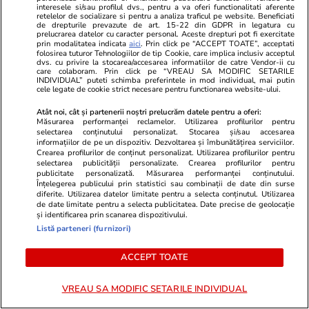
interesele si/sau profilul dvs., pentru a va oferi functionalitati aferente
retelelor de socializare si pentru a analiza traficul pe website. Beneficiati
0
1
1
de drepturile prevazute de art. 15-22 din GDPR in legatura cu
prelucrarea datelor cu caracter personal. Aceste drepturi pot fi exercitate
prin modalitatea indicata
aici
. Prin click pe “ACCEPT TOATE”, acceptati
Kolehmainen
06.08.2025, 12:16
folosirea tuturor Tehnologiilor de tip Cookie, care implica inclusiv acceptul
dvs. cu privire la stocarea/accesarea informatiilor de catre Vendor-ii cu
Primo; Nu a fost NICIO crimă de război. Probabil că
care colaboram. Prin click pe “VREAU SA MODIFIC SETARILE
INDIVIDUAL” puteti schimba preferintele in mod individual, mai putin
domnul doctor nu a studiat pe îndelete frontul din
cele legate de cookie strict necesare pentru functionarea website-ului.
Pacific. Ororile și crimele de război japoneze întrec
Atât noi, cât și partenerii noștri prelucrăm datele pentru a oferi:
înzecit cele ale Reich ului nazist. Nu în plan
Măsurarea performanței reclamelor. Utilizarea profilurilor pentru
numericesc, cât moral. Secundo! Stimabililor, nu
selectarea conținutului personalizat. Stocarea și/sau accesarea
informațiilor de pe un dispozitiv. Dezvoltarea și îmbunătățirea serviciilor.
există războaie morale:)))) deoarece toate au victime
Crearea profilurilor de conținut personalizat. Utilizarea profilurilor pentru
colaterale. În al treilea rând pot trimite o bibliografie
selectarea publicității personalizate. Crearea profilurilor pentru
importantă de titluri vis a vis de marasmul creat de
publicitate personalizată. Măsurarea performanței conținutului.
Înțelegerea publicului prin statistici sau combinații de date din surse
Mikado ul japonez. Finalmente Satele Unite au luat
diferite. Utilizarea datelor limitate pentru a selecta conținutul. Utilizarea
măsura CORECTĂ. Desigur, retroactiv se poate
de date limitate pentru a selecta publicitatea. Date precise de geolocație
și identificarea prin scanarea dispozitivului.
dezbate la infinit orice subiect. 😲😃
Listă parteneri (furnizori)
5
3
7
ACCEPT TOATE
Basarab1948
06.08.2025, 15:08
VREAU SA MODIFIC SETARILE INDIVIDUAL
Kolehmainen
•
06.08.2025, 09:16