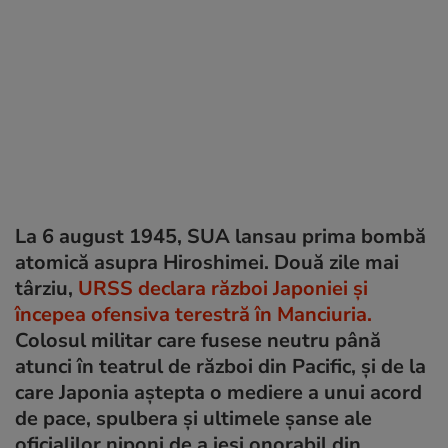
La 6 august 1945, SUA lansau prima bombă
atomică asupra Hiroshimei. Două zile mai
târziu,
URSS declara război Japoniei și
începea ofensiva terestră în Manciuria.
Colosul militar care fusese neutru până
atunci în teatrul de război din Pacific, și de la
care Japonia aștepta o mediere a unui acord
de pace, spulbera și ultimele șanse ale
oficialilor niponi de a ieși onorabil din