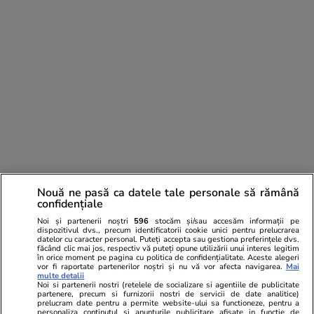
Nouă ne pasă ca datele tale personale să rămână
confidențiale
Noi și partenerii noștri
596
stocăm și/sau accesăm informații pe
dispozitivul dvs., precum identificatorii cookie unici pentru prelucrarea
Comentarii
(5)
datelor cu caracter personal. Puteți accepta sau gestiona preferințele dvs.
făcând clic mai jos, respectiv vă puteți opune utilizării unui interes legitim
în orice moment pe pagina cu politica de confidențialitate. Aceste alegeri
vor fi raportate partenerilor noștri și nu vă vor afecta navigarea.
Mai
Gru2
06.08.2025, 09:42
multe detalii
Noi si partenerii nostri (retelele de socializare si agentiile de publicitate
Invazia Manciuriei de catre Armata Rosie si frica de
partenere, precum si furnizorii nostri de servicii de date analitice)
comunism a determinat Japonia sa ceara pace ...
prelucram date pentru a permite website-ului sa functioneze, pentru a
personaliza continutul si anunturile publicitare afisate in functie de