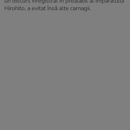
un discurs înregistrat în prealabil al împăratului
Hirohito, a evitat însă alte carnagii.