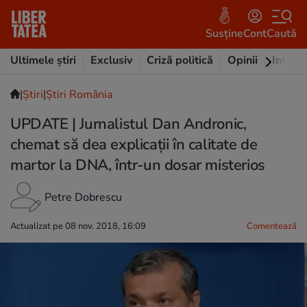
Susține
Cont
Caută
Ultimele știri
Exclusiv
Criză politică
Opinii
Intervi
|
Ştiri
|
Știri România
UPDATE | Jurnalistul Dan Andronic,
chemat să dea explicații în calitate de
martor la DNA, într-un dosar misterios
Petre Dobrescu
Actualizat pe 08 nov. 2018, 16:09
Comentează