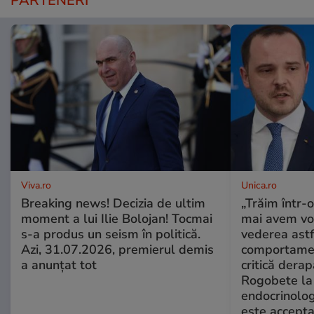
PARTENERI
Viva.ro
Unica.ro
Breaking news! Decizia de ultim
„Trăim într-
moment a lui Ilie Bolojan! Tocmai
mai avem vo
s-a produs un seism în politică.
vederea astf
Azi, 31.07.2026, premierul demis
comportamen
a anunțat tot
critică derap
Rogobete la
endocrinolog
este accepta