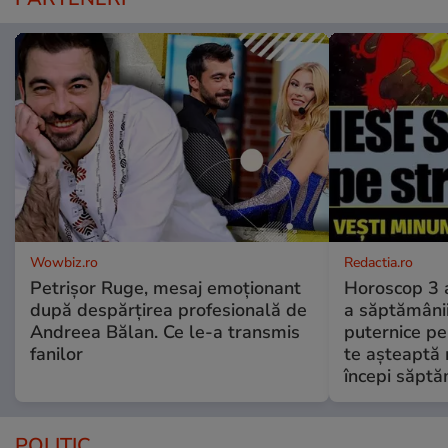
Wowbiz.ro
Redactia.ro
Petrișor Ruge, mesaj emoționant
Horoscop 3 
după despărțirea profesională de
a săptămânii
Andreea Bălan. Ce le-a transmis
puternice pe
fanilor
te așteaptă 
începi săptă
POLITIC