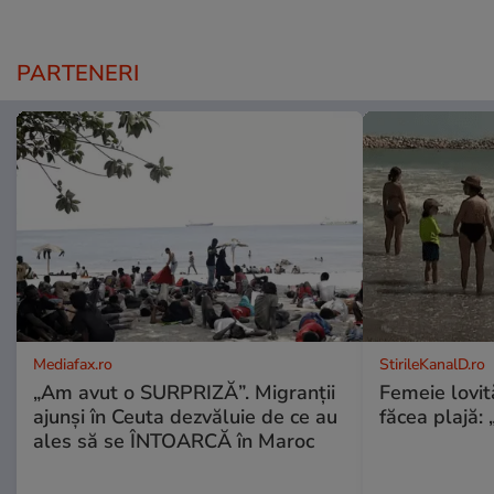
PARTENERI
Mediafax.ro
StirileKanalD.ro
„Am avut o SURPRIZĂ”. Migranții
Femeie lovit
ajunși în Ceuta dezvăluie de ce au
făcea plajă: „
ales să se ÎNTOARCĂ în Maroc