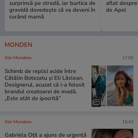
surprinsă pe stradă, iar burtica de
aflat despre
gravidă dovedește că va deveni în
de Apel
curând mamă
MONDEN
Stiri Mondene
17:00
Schimb de replici acide între
Cătălin Botezatu și Eli Lăslean.
Designerul, acuzat că i-a folosit
brandul creatoarei de modă.
„Este atât de ipocrită”
Stiri Mondene
15:43
Gabriela Oțil a ajuns de urgență