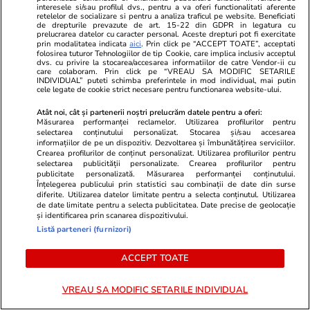
interesele si/sau profilul dvs., pentru a va oferi functionalitati aferente
retelelor de socializare si pentru a analiza traficul pe website. Beneficiati
de drepturile prevazute de art. 15-22 din GDPR in legatura cu
Cum se face cafeaua la presa
prelucrarea datelor cu caracter personal. Aceste drepturi pot fi exercitate
prin modalitatea indicata
aici
. Prin click pe “ACCEPT TOATE”, acceptati
franceză – cum funcționează și
folosirea tuturor Tehnologiilor de tip Cookie, care implica inclusiv acceptul
dvs. cu privire la stocarea/accesarea informatiilor de catre Vendor-ii cu
care sunt avantajele
care colaboram. Prin click pe “VREAU SA MODIFIC SETARILE
INDIVIDUAL” puteti schimba preferintele in mod individual, mai putin
cele legate de cookie strict necesare pentru functionarea website-ului.
Atât noi, cât și partenerii noștri prelucrăm datele pentru a oferi:
Măsurarea performanței reclamelor. Utilizarea profilurilor pentru
selectarea conținutului personalizat. Stocarea și/sau accesarea
Lifestyle
15 iul.
informațiilor de pe un dispozitiv. Dezvoltarea și îmbunătățirea serviciilor.
Crearea profilurilor de conținut personalizat. Utilizarea profilurilor pentru
selectarea publicității personalizate. Crearea profilurilor pentru
publicitate personalizată. Măsurarea performanței conținutului.
Combinaţii răcoritoare de apă
Înțelegerea publicului prin statistici sau combinații de date din surse
cu fructe şi plante aromatice
diferite. Utilizarea datelor limitate pentru a selecta conținutul. Utilizarea
de date limitate pentru a selecta publicitatea. Date precise de geolocație
pentru vară
și identificarea prin scanarea dispozitivului.
Listă parteneri (furnizori)
ACCEPT TOATE
Lifestyle
01 aug.
VREAU SA MODIFIC SETARILE INDIVIDUAL