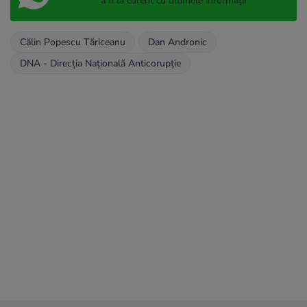
a fi la curent cu ultimele informații
Călin Popescu Tăriceanu
Dan Andronic
DNA - Direcția Națională Anticorupție