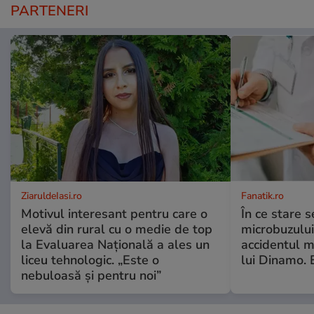
PARTENERI
ZiaruldeIasi.ro
Fanatik.ro
Motivul interesant pentru care o
În ce stare s
elevă din rural cu o medie de top
microbuzului
la Evaluarea Națională a ales un
accidentul m
liceu tehnologic. „Este o
lui Dinamo. 
nebuloasă și pentru noi”