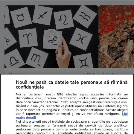
Horoscop
17:00
Lifestyle
Nouă ne pasă ca datele tale personale să rămână
Horoscop 3-9 august 2026.
O femeie din
confidențiale
Perioadă de reevaluare financiară
economiile în
Noi și partenerii noștri
596
stocăm și/sau accesăm informații pe
dispozitivul dvs., precum identificatorii cookie unici pentru prelucrarea
și căutare a echilibrului în relații
deschis a av
datelor cu caracter personal. Puteți accepta sau gestiona preferințele dvs.
făcând clic mai jos, respectiv vă puteți opune utilizării unui interes legitim
pentru toate zodiile
euro au fost
în orice moment pe pagina cu politica de confidențialitate. Aceste alegeri
vor fi raportate partenerilor noștri și nu vă vor afecta navigarea.
Mai
multe detalii
Noi si partenerii nostri (retelele de socializare si agentiile de publicitate
partenere, precum si furnizorii nostri de servicii de date analitice)
prelucram date pentru a permite website-ului sa functioneze, pentru a
Lifestyle
01 aug.
personaliza continutul si anunturile publicitare afisate in functie de