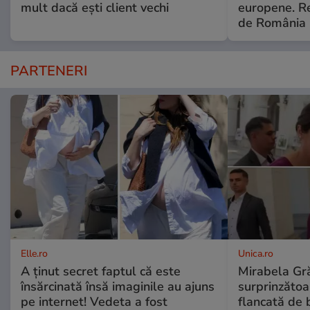
mult dacă ești client vechi
europene. Re
de România
PARTENERI
Elle.ro
Unica.ro
A ținut secret faptul că este
Mirabela Gră
însărcinată însă imaginile au ajuns
surprinzătoar
pe internet! Vedeta a fost
flancată de 