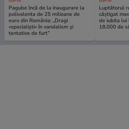
GSP.ro
GSP.ro
Pagube încă de la inaugurare la
Luptătorul 
polivalenta de 25 milioane de
câștigat meci
euro din România: „Dragi
de iubita lui
«specialiști» în vandalism și
18.000 de s
tentative de furt”