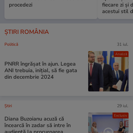
procedezi
fiecare zi și 
acestui stil 
ȘTIRI ROMÂNIA
Politică
31 iul.
Analiză
PNRR îngrășat în ajun. Legea
ANI trebuia, inițial, să fie gata
din decembrie 2024
Ştiri
29 iul.
Exclusiv
Diana Buzoianu acuză că
încearcă în zadar să intre în
audiență la procuroarea