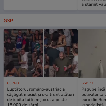
a stârnit valu
GSP
GSP.RO
GSP.RO
Luptătorul româno-austriac a
Pagube încă 
câștigat meciul și s-a trezit alături
polivalenta 
de iubita lui în mijlocul a peste
euro din Rom
18.000 de sârbi
«specialiști»