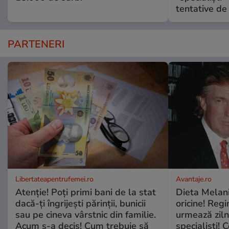
tentative de 
PARTENERI
Libertateapentrufemei.ro
Avantaje.ro
Atenție! Poți primi bani de la stat
Dieta Melan
dacă-ți îngrijești părinții, bunicii
oricine! Regi
sau pe cineva vârstnic din familie.
urmează zilni
Acum s-a decis! Cum trebuie să
specialiști! 