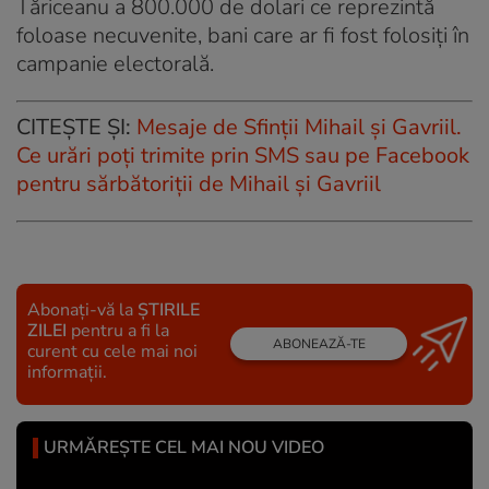
Tăriceanu a 800.000 de dolari ce reprezintă
foloase necuvenite, bani care ar fi fost folosiți în
campanie electorală.
CITEȘTE ȘI:
Mesaje de Sfinții Mihail și Gavriil.
Ce urări poți trimite prin SMS sau pe Facebook
pentru sărbătoriții de Mihail și Gavriil
Abonați-vă la
ȘTIRILE
ZILEI
pentru a fi la
ABONEAZĂ-TE
curent cu cele mai noi
informații.
URMĂREȘTE CEL MAI NOU VIDEO