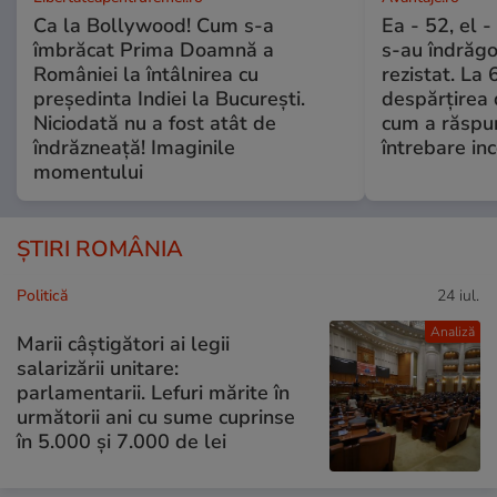
Ca la Bollywood! Cum s-a
Ea - 52, el 
îmbrăcat Prima Doamnă a
s-au îndrăgos
României la întâlnirea cu
rezistat. La 
președinta Indiei la București.
despărțirea 
Niciodată nu a fost atât de
cum a răspu
îndrăzneață! Imaginile
întrebare i
momentului
ȘTIRI ROMÂNIA
Politică
24 iul.
Analiză
Marii câștigători ai legii
salarizării unitare:
parlamentarii. Lefuri mărite în
următorii ani cu sume cuprinse
în 5.000 și 7.000 de lei