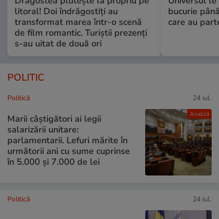
Dragostea plutește la propriu pe
Universul le
litoral! Doi îndrăgostiți au
bucurie până
transformat marea într-o scenă
care au part
de film romantic. Turiștii prezenți
s-au uitat de două ori
POLITIC
Politică
24 iul.
Analiză
Marii câștigători ai legii
salarizării unitare:
parlamentarii. Lefuri mărite în
următorii ani cu sume cuprinse
în 5.000 și 7.000 de lei
Politică
24 iul.