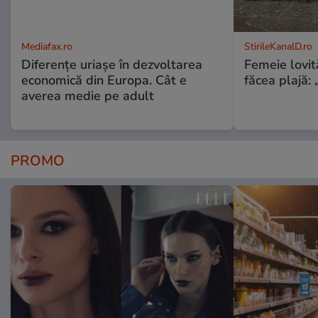
Mediafax.ro
StirileKanalD.ro
Diferențe uriașe în dezvoltarea
Femeie lovit
economică din Europa. Cât e
făcea plajă: „
averea medie pe adult
PROMO