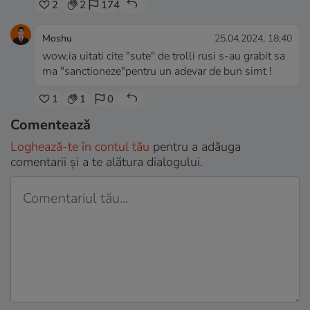
2
2
174
Moshu
25.04.2024, 18:40
wow,ia uitati cite "sute" de trolli rusi s-au grabit sa
ma "sanctioneze"pentru un adevar de bun simt !
1
1
0
Comentează
Loghează-te în contul tău
pentru a adăuga
comentarii și a te alătura dialogului.