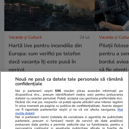
Vacanțe și Cultură
24 iul.
Vacanțe și Cultu
Hartă live pentru incendiile din
Piloții folos
Europa: cum verifici pe telefon
pentru a se
dacă vacanța îți este pusă în
bordul avioa
pericol
să fie atenți 
Nouă ne pasă ca datele tale personale să rămână
confidențiale
Noi și partenerii noștri
596
stocăm și/sau accesăm informații pe
dispozitivul dvs., precum identificatorii cookie unici pentru prelucrarea
datelor cu caracter personal. Puteți accepta sau gestiona preferințele dvs.
Horoscop
24 iul.
făcând clic mai jos, respectiv vă puteți opune utilizării unui interes legitim
în orice moment pe pagina cu politica de confidențialitate. Aceste alegeri
Horoscop 25 iulie 2026.
vor fi raportate partenerilor noștri și nu vă vor afecta navigarea.
Mai
multe detalii
Balanțele pot descoperi că au
Noi si partenerii nostri (retelele de socializare si agentiile de publicitate
partenere, precum si furnizorii nostri de servicii de date analitice)
resurse nebănuite, când au
prelucram date pentru a permite website-ului sa functioneze, pentru a
personaliza continutul si anunturile publicitare afisate in functie de