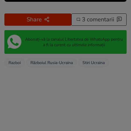
Share
3 comentarii
Abonați-vă la canalul Libertatea de WhatsApp pentru
a fi la curent cu ultimele informații
Razboi
Războiul Rusia-Ucraina
Stiri Ucraina