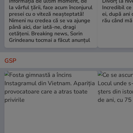
Informația de ultim moment, de
Divorț la nive
la vârful țării, face acum înconjurul
Incredibil ce
presei cu o viteză neașteptată!
ei, după ani 
Nimeni nu credea că se va ajunge
rău când mă
până aici, dar iată-ne, dragi
cetățeni. Breaking news, Sorin
Grindeanu tocmai a făcut anunțul
GSP