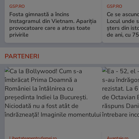
GSP.RO
GSP.RO
Fosta gimnastă a încins
Ce se ascund
Instagramul din Vietnam. Apariția
Locul unde s-
provocatoare care a atras toate
șters din ist
privirile
de ani, cu 7
PARTENERI
Libertateapentrufemei.ro
Avantaje.ro