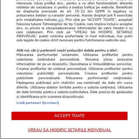
impresia că nu vor mai scăpa de
interesele si/sau profilul dvs., pentru a va oferi functionalitati aferente
retelelor de socializare si pentru a analiza traficul pe website. Beneficiati
de drepturile prevazute de art. 15-22 din GDPR in legatura cu
probleme
prelucrarea datelor cu caracter personal. Aceste drepturi pot fi exercitate
prin modalitatea indicata
aici
. Prin click pe “ACCEPT TOATE”, acceptati
folosirea tuturor Tehnologiilor de tip Cookie, care implica inclusiv acceptul
dvs. cu privire la stocarea/accesarea informatiilor de catre Vendor-ii cu
care colaboram. Prin click pe “VREAU SA MODIFIC SETARILE
Lifestyle
17 iul.
INDIVIDUAL” puteti schimba preferintele in mod individual, mai putin
cele legate de cookie strict necesare pentru functionarea website-ului.
Atât noi, cât și partenerii noștri prelucrăm datele pentru a oferi:
De ce să nu păstrezi cartofii
Măsurarea performanței reclamelor. Utilizarea profilurilor pentru
selectarea conținutului personalizat. Stocarea și/sau accesarea
lângă ceapă
informațiilor de pe un dispozitiv. Dezvoltarea și îmbunătățirea serviciilor.
Crearea profilurilor de conținut personalizat. Utilizarea profilurilor pentru
selectarea publicității personalizate. Crearea profilurilor pentru
publicitate personalizată. Măsurarea performanței conținutului.
Înțelegerea publicului prin statistici sau combinații de date din surse
diferite. Utilizarea datelor limitate pentru a selecta conținutul. Utilizarea
de date limitate pentru a selecta publicitatea. Date precise de geolocație
și identificarea prin scanarea dispozitivului.
Lifestyle
20 iul.
Listă parteneri (furnizori)
Ce este batch cooking și cum îți
ACCEPT TOATE
poate simplifica mesele
VREAU SA MODIFIC SETARILE INDIVIDUAL
săptămânale