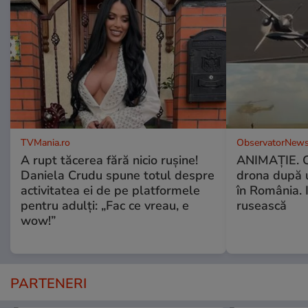
TVMania.ro
ObservatorNews
A rupt tăcerea fără nicio rușine!
ANIMAŢIE. C
Daniela Crudu spune totul despre
drona după 
activitatea ei de pe platformele
în România. In
pentru adulți: „Fac ce vreau, e
rusească
wow!”
PARTENERI