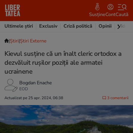
Susține
Cont
Caută
Ultimele știri
Exclusiv
Criză politică
Opinii
Video
|
Ştiri
|
Știri Externe
Kievul susține că un înalt cleric ortodox a
dezvăluit rușilor poziții ale armatei
ucrainene
Bogdan Enache
EOD
Actualizat pe 25 apr. 2024, 06:38
3 comentarii