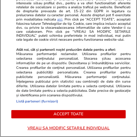
interesele si/sau profilul dvs., pentru a va oferi functionalitati aferente
retelelor de socializare si pentru a analiza traficul pe website. Beneficiati
de drepturile prevazute de art. 15-22 din GDPR in legatura cu
prelucrarea datelor cu caracter personal. Aceste drepturi pot fi exercitate
Horoscop
27 iul.
prin modalitatea indicata
aici
. Prin click pe “ACCEPT TOATE”, acceptati
folosirea tuturor Tehnologiilor de tip Cookie, care implica inclusiv acceptul
Luna plină din 29 iulie deschide un nou capitol.
dvs. cu privire la stocarea/accesarea informatiilor de catre Vendor-ii cu
care colaboram. Prin click pe “VREAU SA MODIFIC SETARILE
Este momentul astral care îți poate schimba
INDIVIDUAL” puteti schimba preferintele in mod individual, mai putin
cele legate de cookie strict necesare pentru functionarea website-ului.
direcția vieții
Atât noi, cât și partenerii noștri prelucrăm datele pentru a oferi:
Măsurarea performanței reclamelor. Utilizarea profilurilor pentru
selectarea conținutului personalizat. Stocarea și/sau accesarea
informațiilor de pe un dispozitiv. Dezvoltarea și îmbunătățirea serviciilor.
Crearea profilurilor de conținut personalizat. Utilizarea profilurilor pentru
selectarea publicității personalizate. Crearea profilurilor pentru
publicitate personalizată. Măsurarea performanței conținutului.
Înțelegerea publicului prin statistici sau combinații de date din surse
diferite. Utilizarea datelor limitate pentru a selecta conținutul. Utilizarea
de date limitate pentru a selecta publicitatea. Date precise de geolocație
și identificarea prin scanarea dispozitivului.
Listă parteneri (furnizori)
ACCEPT TOATE
VREAU SA MODIFIC SETARILE INDIVIDUAL
Lifestyle
18:20
Sănătate și Fitn