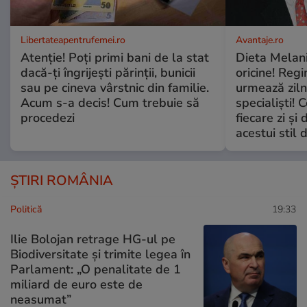
Libertateapentrufemei.ro
Avantaje.ro
Atenție! Poți primi bani de la stat
Dieta Melan
dacă-ți îngrijești părinții, bunicii
oricine! Regi
sau pe cineva vârstnic din familie.
urmează zilni
Acum s-a decis! Cum trebuie să
specialiști! 
procedezi
fiecare zi și 
acestui stil 
ȘTIRI ROMÂNIA
Politică
19:33
Ilie Bolojan retrage HG-ul pe
Biodiversitate și trimite legea în
Parlament: „O penalitate de 1
miliard de euro este de
neasumat”