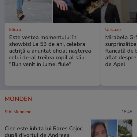
Elle.ro
Unica.ro
Este vestea momentului în
Mirabela Gră
showbiz! La 53 de ani, celebra
surprinzătoar
actriță a anunțat oficial nașterea
flancată de 
celui de-al treilea copil al său:
aflat despre
"Bun venit în lume, fiule"
de Apel
MONDEN
Stiri Mondene
18:45
Cine este iubita lui Rareș Cojoc,
după divorțul de Andreea