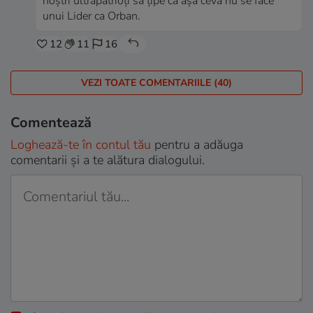
noştri ultrapatrioţi să ţipe că aşa ceva nu se face
unui Lider ca Orban.
12
11
16
VEZI TOATE COMENTARIILE (40)
Comentează
Loghează-te în contul tău
pentru a adăuga
comentarii și a te alătura dialogului.