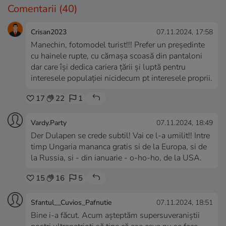
Comentarii
(40)
Crisan2023
07.11.2024, 17:58
Manechin, fotomodel turist!!! Prefer un președinte
cu hainele rupte, cu cămașa scoasă din pantaloni
dar care își dedica cariera țării și luptă pentru
interesele populației nicidecum pt interesele proprii.
17
22
1
Vardy.Party
07.11.2024, 18:49
Der Dulapen se crede subtil! Vai ce l-a umilit!! Intre
timp Ungaria mananca gratis si de la Europa, si de
la Russia, si - din ianuarie - o-ho-ho, de la USA.
15
16
5
Sfantul__Cuvios_Pafnutie
07.11.2024, 18:51
Bine i-a făcut. Acum aşteptăm supersuveraniştii