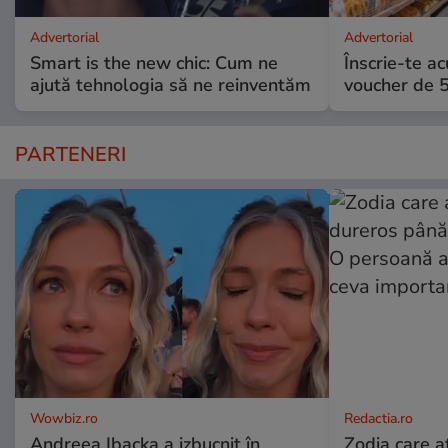
Advertorial
Advertorial
Smart is the new chic: Cum ne
Înscrie-te ac
ajută tehnologia să ne reinventăm
voucher de 5
PARTENERI
Wowbiz.ro
Redactia.ro
Andreea Ibacka a izbucnit în
Zodia care a