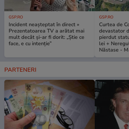
GSP.RO
GSP.RO
Incident neașteptat în direct »
Curtea de Co
Prezentatoarea TV a arătat mai
devastator 
mult decât și-ar fi dorit: „Știe ce
pierdut stat
face, e cu intenție”
lei + Neregu
Năstase - M
PARTENERI