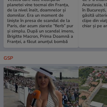
planetei vine tocmai din Franța,
Anastasia, t
de la nivel înalt, doamnelor și
în București,
domnilor. Era un moment de
găsită ulter
liniște în presa de scandal de la
clipe din via
Paris, dar acum ziarele ”fierb” pur
chiar și pe a
și simplu. După un scandal imens,
Brigitte Macron, Prima Doamnă a
Franței, a făcut anunțul bombă
GSP