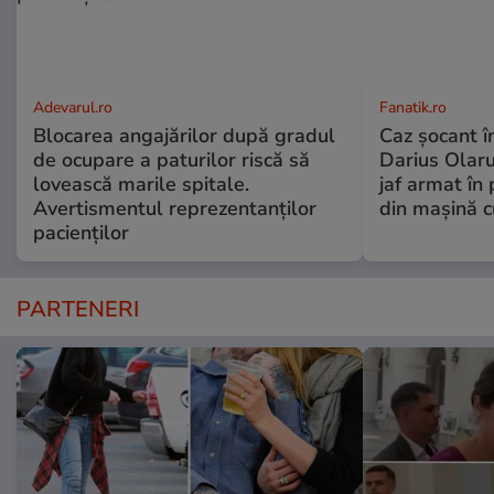
Adevarul.ro
Fanatik.ro
Blocarea angajărilor după gradul
Caz șocant în
de ocupare a paturilor riscă să
Darius Olaru
lovească marile spitale.
jaf armat în 
Avertismentul reprezentanților
din mașină c
pacienților
PARTENERI