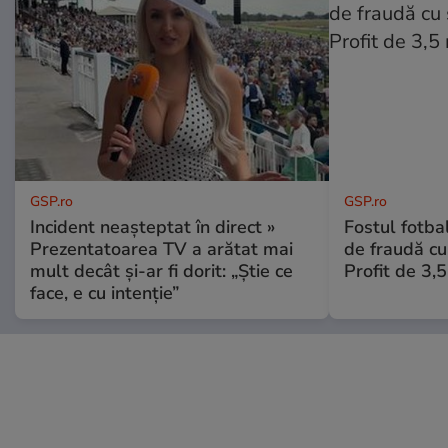
GSP.ro
GSP.ro
Incident neașteptat în direct »
Fostul fotba
Prezentatoarea TV a arătat mai
de fraudă cu 
mult decât și-ar fi dorit: „Știe ce
Profit de 3,
face, e cu intenție”