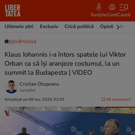
Susține
Cont
Caută
Ultimele știri
Exclusiv
Criză politică
Opinii
Intervi
|
Ştiri
|
Politică
Klaus Iohannis i-a întors spatele lui Viktor
Orban ca să își aranjeze costumul, la un
summit la Budapesta | VIDEO
Cristian Otopeanu
Jurnalist
Actualizat pe 08 nov. 2024, 02:03
40 comentarii