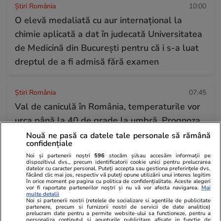
Știri România
10:00
O elevă medaliată cu aur internațional la
chimie aplicată a dat în judecată Universitatea
de Medicină din București pentru că i s-a luat
dreptul de a fi admisă fără examen
Știri România
07:45
Val de caniculă în România, temperaturile vor
urca până la 40 de grade la umbră. Prognoza
meteo ANM pentru perioada 28 iulie – 23
Nouă ne pasă ca datele tale personale să rămână
confidențiale
august 2026
Noi și partenerii noștri
596
stocăm și/sau accesăm informații pe
dispozitivul dvs., precum identificatorii cookie unici pentru prelucrarea
datelor cu caracter personal. Puteți accepta sau gestiona preferințele dvs.
făcând clic mai jos, respectiv vă puteți opune utilizării unui interes legitim
Știri Externe
07:40
în orice moment pe pagina cu politica de confidențialitate. Aceste alegeri
vor fi raportate partenerilor noștri și nu vă vor afecta navigarea.
Mai
Un costum de baie obișnuit poate duce la o
multe detalii
Noi si partenerii nostri (retelele de socializare si agentiile de publicitate
amendă de sute de euro, în Spania:
partenere, precum si furnizorii nostri de servicii de date analitice)
prelucram date pentru a permite website-ului sa functioneze, pentru a
„Respectați regula!”
personaliza continutul si anunturile publicitare afisate in functie de