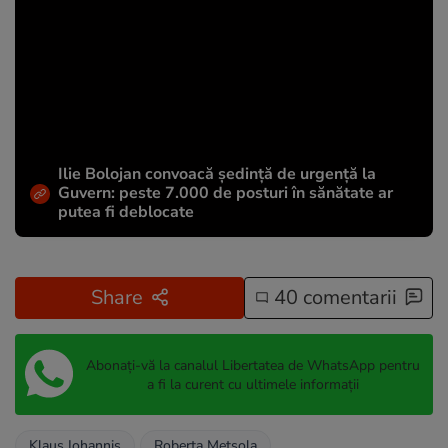
Ilie Bolojan convoacă ședință de urgență la
Guvern: peste 7.000 de posturi în sănătate ar
putea fi deblocate
Share
40 comentarii
Abonați-vă la canalul Libertatea de WhatsApp pentru
a fi la curent cu ultimele informații
Klaus Iohannis
Roberta Metsola