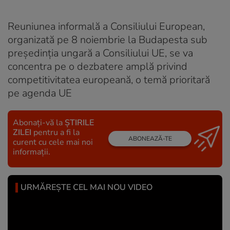
Reuniunea informală a Consiliului European,
organizată pe 8 noiembrie la Budapesta sub
președinția ungară a Consiliului UE, se va
concentra pe o dezbatere amplă privind
competitivitatea europeană, o temă prioritară
pe agenda UE
Abonați-vă la
ȘTIRILE
ZILEI
pentru a fi la
ABONEAZĂ-TE
curent cu cele mai noi
informații.
URMĂREȘTE CEL MAI NOU VIDEO