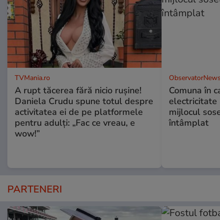
TVMania.ro
ObservatorNews
A rupt tăcerea fără nicio rușine!
Comuna în ca
Daniela Crudu spune totul despre
electricitate
activitatea ei de pe platformele
mijlocul sos
pentru adulți: „Fac ce vreau, e
întâmplat
wow!”
PARTENERI