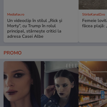
Mediafax.ro
StirileKanalD.ro
Un videoclip în stilul „Rick și
Femeie lovit
Morty”, cu Trump în rolul
făcea plajă: „
principal, stârnește critici la
adresa Casei Albe
PROMO