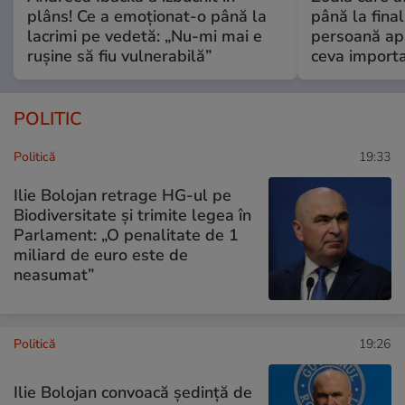
plâns! Ce a emoționat-o până la
până la fina
lacrimi pe vedetă: „Nu-mi mai e
persoană apr
rușine să fiu vulnerabilă”
ceva import
POLITIC
Politică
19:33
Ilie Bolojan retrage HG-ul pe
Biodiversitate și trimite legea în
Parlament: „O penalitate de 1
miliard de euro este de
neasumat”
Politică
19:26
Ilie Bolojan convoacă ședință de