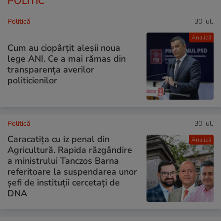
POLITIC
Politică
30 iul.
Analiză
Cum au ciopârțit aleșii noua
lege ANI. Ce a mai rămas din
transparența averilor
politicienilor
Politică
30 iul.
Caracatița cu iz penal din
Analiză
Agricultură. Rapida răzgândire
a ministrului Tanczos Barna
referitoare la suspendarea unor
șefi de instituții cercetați de
DNA