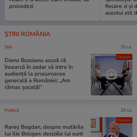
procedezi
fiecare zi și 
acestui stil 
ȘTIRI ROMÂNIA
Ştiri
29 iul.
Exclusiv
Diana Buzoianu acuză că
încearcă în zadar să intre în
audiență la procuroarea
generală a României: „Am
rămas șocată!”
Politică
29 iul.
Exclusiv
Rareș Bogdan, despre mutările
lui Ilie Bolojan: deciziile lui sunt