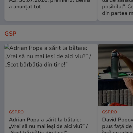
Azi, 30.07.2026, premierul demis
lui de sănăta
a anunțat tot
posibilul”. C
din partea m
GSP
GSP.RO
GSP.RO
Adrian Popa a sărit la bătaie:
David Popovi
„Vrei să nu mai ieși de aici viu?” /
plus față de
„Scot bărbăția din tine!”
încă se schi