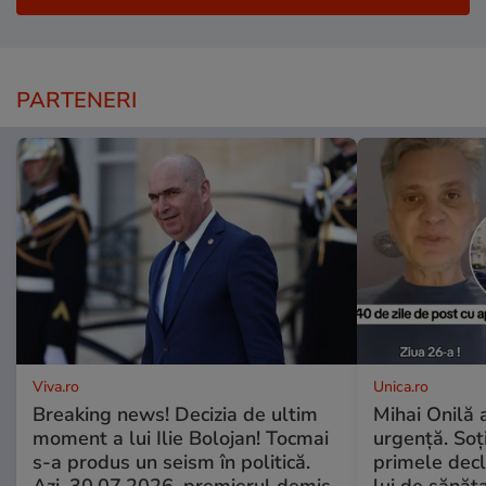
PARTENERI
Viva.ro
Unica.ro
Breaking news! Decizia de ultim
Mihai Onilă 
moment a lui Ilie Bolojan! Tocmai
urgență. Soți
s-a produs un seism în politică.
primele decl