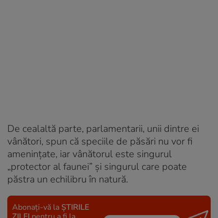
De cealaltă parte, parlamentarii, unii dintre ei
vânători, spun că speciile de păsări nu vor fi
amenințate, iar vânătorul este singurul
„protector al faunei” și singurul care poate
păstra un echilibru în natură.
Abonați-vă la
ȘTIRILE
ZILEI
pentru a fi la