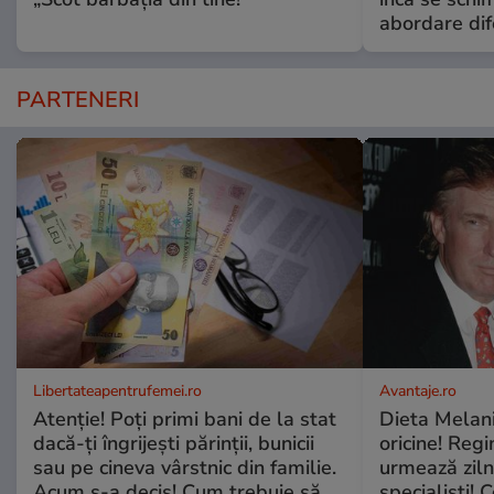
abordare dif
PARTENERI
Libertateapentrufemei.ro
Avantaje.ro
Atenție! Poți primi bani de la stat
Dieta Melan
dacă-ți îngrijești părinții, bunicii
oricine! Regi
sau pe cineva vârstnic din familie.
urmează zilni
Acum s-a decis! Cum trebuie să
specialiști! 