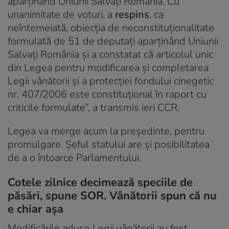
aparținând Uniunii Salvați România. Cu
unanimitate de voturi, a
respins
, ca
neîntemeiată, obiecția de neconstituționalitate
formulată de 51 de deputați aparținând Uniunii
Salvați România și a constatat că articolul unic
din Legea pentru modificarea și completarea
Legii vânătorii și a protecției fondului cinegetic
nr. 407/2006 este constituțional în raport cu
criticile formulate”, a transmis ieri CCR.
Legea va merge acum la președinte, pentru
promulgare. Șeful statului are și posibilitatea
de a o întoarce Parlamentului.
Cotele zilnice decimează speciile de
păsări, spune SOR. Vânătorii spun că nu
e chiar așa
Modificările aduse Legii vânătorii au fost