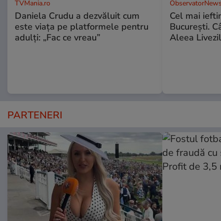
TVMania.ro
ObservatorNews
Daniela Crudu a dezvăluit cum
Cel mai ieft
este viața pe platformele pentru
Bucureşti. C
adulți: „Fac ce vreau”
Aleea Livezil
PARTENERI