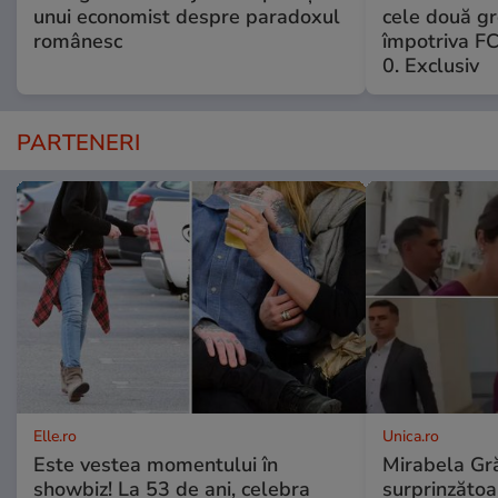
unui economist despre paradoxul
cele două gr
românesc
împotriva FC
0. Exclusiv
PARTENERI
Elle.ro
Unica.ro
Este vestea momentului în
Mirabela Gră
showbiz! La 53 de ani, celebra
surprinzătoar