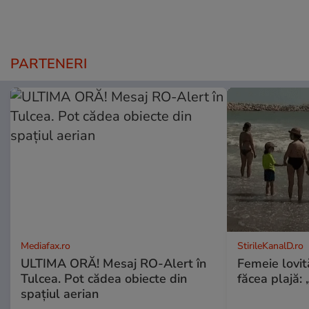
PARTENERI
Mediafax.ro
StirileKanalD.ro
ULTIMA ORĂ! Mesaj RO-Alert în
Femeie lovit
Tulcea. Pot cădea obiecte din
făcea plajă: „
spațiul aerian