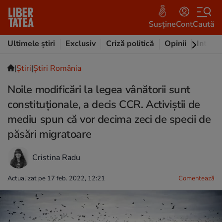
Susține
Cont
Caută
Ultimele știri
Exclusiv
Criză politică
Opinii
Intervi
|
Ştiri
|
Știri România
Noile modificări la legea vânătorii sunt
constituționale, a decis CCR. Activiștii de
mediu spun că vor decima zeci de specii de
păsări migratoare
Cristina Radu
Actualizat pe 17 feb. 2022, 12:21
Comentează