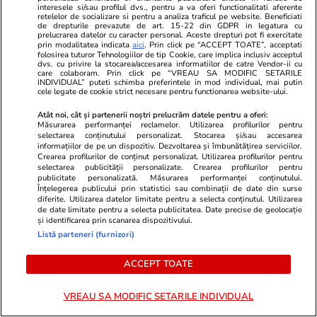
interesele si/sau profilul dvs., pentru a va oferi functionalitati aferente
retelelor de socializare si pentru a analiza traficul pe website. Beneficiati
ULTIMELE ȘTIRI
de drepturile prevazute de art. 15-22 din GDPR in legatura cu
prelucrarea datelor cu caracter personal. Aceste drepturi pot fi exercitate
prin modalitatea indicata
aici
. Prin click pe “ACCEPT TOATE”, acceptati
folosirea tuturor Tehnologiilor de tip Cookie, care implica inclusiv acceptul
Infrastructura
30 iul.
dvs. cu privire la stocarea/accesarea informatiilor de catre Vendor-ii cu
care colaboram. Prin click pe “VREAU SA MODIFIC SETARILE
Avertisment de la Ministerul Transporturilor:
INDIVIDUAL” puteti schimba preferintele in mod individual, mai putin
cele legate de cookie strict necesare pentru functionarea website-ului.
Oprirea investițiilor riscă să transforme
Atât noi, cât și partenerii noștri prelucrăm datele pentru a oferi:
șantierele de azi într-un nou caz Bechtel
Măsurarea performanței reclamelor. Utilizarea profilurilor pentru
selectarea conținutului personalizat. Stocarea și/sau accesarea
informațiilor de pe un dispozitiv. Dezvoltarea și îmbunătățirea serviciilor.
Crearea profilurilor de conținut personalizat. Utilizarea profilurilor pentru
Știri Locale
30 iul.
selectarea publicității personalizate. Crearea profilurilor pentru
publicitate personalizată. Măsurarea performanței conținutului.
Un nou mesaj RO-Alert, emis pentru județul
Înțelegerea publicului prin statistici sau combinații de date din surse
diferite. Utilizarea datelor limitate pentru a selecta conținutul. Utilizarea
Tulcea: mai multe drone au intrat în spațiul
de date limitate pentru a selecta publicitatea. Date precise de geolocație
aerian al României și au explodat apoi în
și identificarea prin scanarea dispozitivului.
Listă parteneri (furnizori)
Ucraina
ACCEPT TOATE
Lifestyle
30 iul.
VREAU SA MODIFIC SETARILE INDIVIDUAL
O carte dispărută de aproape 150 de ani a