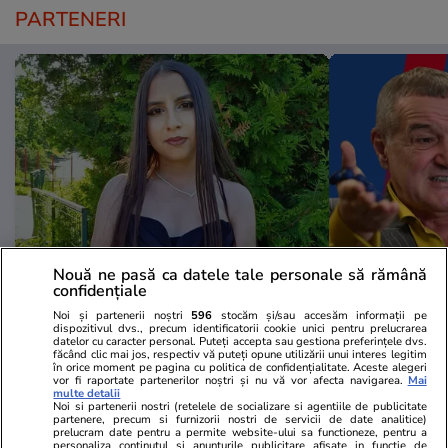
PARTENERI
Nouă ne pasă ca datele tale personale să rămână
ZiaruldeIasi.ro
Fanatik.ro
confidențiale
Motivul interesant pentru care o
Marius Baciu
Noi și partenerii noștri
596
stocăm și/sau accesăm informații pe
elevă din rural cu o medie de top
Ratarea califi
dispozitivul dvs., precum identificatorii cookie unici pentru prelucrarea
datelor cu caracter personal. Puteți accepta sau gestiona preferințele dvs.
la Evaluarea Națională a ales un
de la Auda a
făcând clic mai jos, respectiv vă puteți opune utilizării unui interes legitim
în orice moment pe pagina cu politica de confidențialitate. Aceste alegeri
liceu tehnologic. „Este o
vor fi raportate partenerilor noștri și nu vă vor afecta navigarea.
Mai
nebuloasă și pentru noi”
multe detalii
Noi si partenerii nostri (retelele de socializare si agentiile de publicitate
partenere, precum si furnizorii nostri de servicii de date analitice)
prelucram date pentru a permite website-ului sa functioneze, pentru a
personaliza continutul si anunturile publicitare afisate in functie de