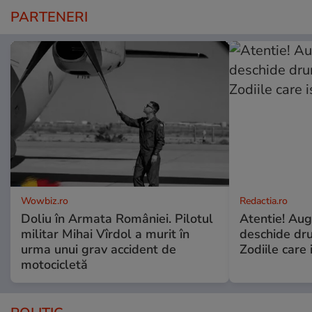
PARTENERI
Wowbiz.ro
Redactia.ro
Doliu în Armata României. Pilotul
Atentie! Augu
militar Mihai Vîrdol a murit în
deschide dr
urma unui grav accident de
Zodiile care 
motocicletă