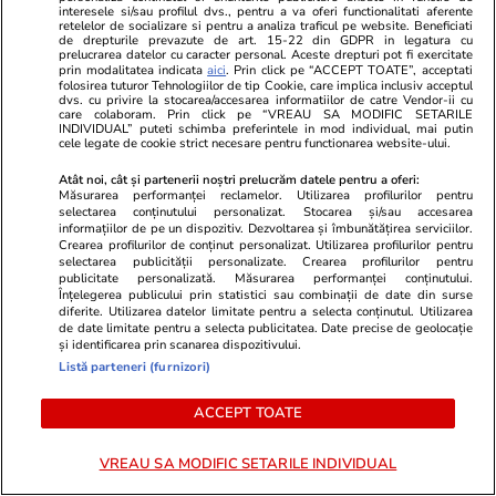
Imagine din satelit difuzată de Maxar Technologies, cu
interesele si/sau profilul dvs., pentru a va oferi functionalitati aferente
retelelor de socializare si pentru a analiza traficul pe website. Beneficiati
un avion de luptă MiG-31 distrus la baza aeriană
de drepturile prevazute de art. 15-22 din GDPR in legatura cu
prelucrarea datelor cu caracter personal. Aceste drepturi pot fi exercitate
Belbek din apropiere de Sevastopol, Crimeea Foto:
prin modalitatea indicata
aici
. Prin click pe “ACCEPT TOATE”, acceptati
Profimedia
folosirea tuturor Tehnologiilor de tip Cookie, care implica inclusiv acceptul
dvs. cu privire la stocarea/accesarea informatiilor de catre Vendor-ii cu
care colaboram. Prin click pe “VREAU SA MODIFIC SETARILE
Mai multe detalii și imagini:
Dezastrul
INDIVIDUAL” puteti schimba preferintele in mod individual, mai putin
cele legate de cookie strict necesare pentru functionarea website-ului.
făcut de ucraineni la baza aeriană rusă
Belbek din Crimeea, surprins în imagini
Atât noi, cât și partenerii noștri prelucrăm datele pentru a oferi:
Măsurarea performanței reclamelor. Utilizarea profilurilor pentru
din satelit
selectarea conținutului personalizat. Stocarea și/sau accesarea
informațiilor de pe un dispozitiv. Dezvoltarea și îmbunătățirea serviciilor.
Crearea profilurilor de conținut personalizat. Utilizarea profilurilor pentru
selectarea publicității personalizate. Crearea profilurilor pentru
publicitate personalizată. Măsurarea performanței conținutului.
Înțelegerea publicului prin statistici sau combinații de date din surse
17 mai 2024 - Acum 2 ani
diferite. Utilizarea datelor limitate pentru a selecta conținutul. Utilizarea
de date limitate pentru a selecta publicitatea. Date precise de geolocație
și identificarea prin scanarea dispozitivului.
Zelenski, despre „armistițiul” din
Listă parteneri (furnizori)
timpul Jocurilor Olimpice: „Sună ca o
ACCEPT TOATE
poveste moartă”
Volodimir Zelenski spune că nu prea
VREAU SA MODIFIC SETARILE INDIVIDUAL
înțelege ideea unui „armistițiu” în timpul