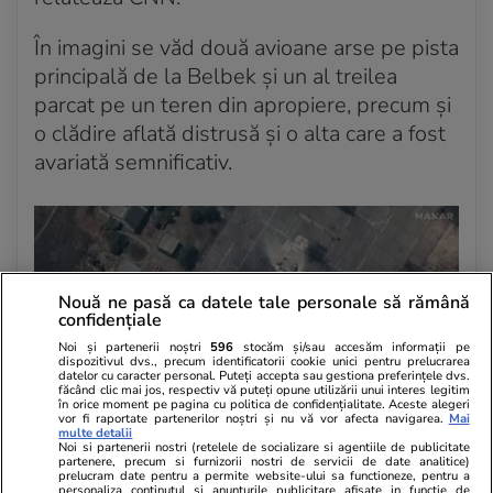
În imagini se văd două avioane arse pe pista
principală de la Belbek și un al treilea
parcat pe un teren din apropiere, precum și
o clădire aflată distrusă și o alta care a fost
avariată semnificativ.
Nouă ne pasă ca datele tale personale să rămână
confidențiale
Noi și partenerii noștri
596
stocăm și/sau accesăm informații pe
dispozitivul dvs., precum identificatorii cookie unici pentru prelucrarea
datelor cu caracter personal. Puteți accepta sau gestiona preferințele dvs.
făcând clic mai jos, respectiv vă puteți opune utilizării unui interes legitim
în orice moment pe pagina cu politica de confidențialitate. Aceste alegeri
vor fi raportate partenerilor noștri și nu vă vor afecta navigarea.
Mai
multe detalii
Noi si partenerii nostri (retelele de socializare si agentiile de publicitate
partenere, precum si furnizorii nostri de servicii de date analitice)
prelucram date pentru a permite website-ului sa functioneze, pentru a
personaliza continutul si anunturile publicitare afisate in functie de