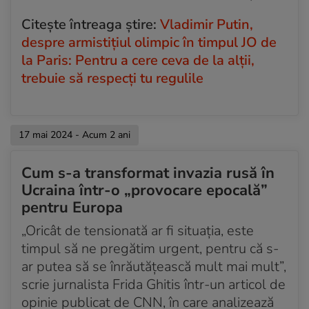
Acum 2 ani
O femeie și un copil au fost uciși într-un atac cu
Citeşte întreaga ştire:
Vladimir Putin,
dronă în apropiere de Belgorod, anunță
despre armistițiul olimpic în timpul JO de
guvernatorul
la Paris: Pentru a cere ceva de la alţii,
trebuie să respecţi tu regulile
Acum 2 ani
Incendiu la o rafinărie din orașul rusesc Tuapse
Acum 2 ani
17 mai 2024 - Acum 2 ani
Atac cu rachete și drone în Harkov
Acum 2 ani
Cum s-a transformat invazia rusă în
Zelenski a organizat o reuniune a Consiliului de
Ucraina într-o „provocare epocală”
Apărare la Harkov
pentru Europa
Acum 2 ani
„Oricât de tensionată ar fi situația, este
Rușii intensifică atacurile în direcția Harkov
timpul să ne pregătim urgent, pentru că s-
ar putea să se înrăutățească mult mai mult”,
scrie jurnalista Frida Ghitis într-un articol de
opinie publicat de CNN, în care analizează