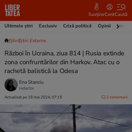
Susține
Cont
Caută
Ultimele știri
Exclusiv
Criză politică
Opinii
Intervi
|
Ştiri
|
Știri Externe
Război în Ucraina, ziua 814 | Rusia extinde
zona confruntărilor din Harkov. Atac cu o
rachetă balistică la Odesa
Ena Stanciu
redactor
Actualizat pe 18 mai 2024, 07:15
2 comentarii