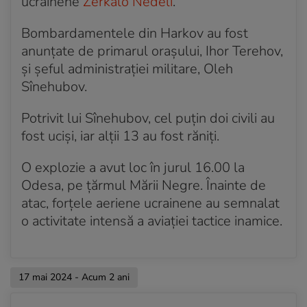
ucrainene
Zerkalo Nedeli
.
Bombardamentele din Harkov au fost
anunțate de primarul orașului, Ihor Terehov,
și șeful administrației militare, Oleh
Sînehubov.
Potrivit lui Sînehubov, cel puțin doi civili au
fost uciși, iar alții 13 au fost răniți.
O explozie a avut loc în jurul 16.00 la
Odesa, pe țărmul Mării Negre. Înainte de
atac, forțele aeriene ucrainene au semnalat
o activitate intensă a aviației tactice inamice.
17 mai 2024 - Acum 2 ani