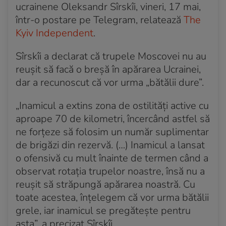
ucrainene Oleksandr Sîrskîi, vineri, 17 mai,
într-o postare pe Telegram, relatează
The
Kyiv Independent
.
Sîrskîi a declarat că trupele Moscovei nu au
reușit să facă o breșă în apărarea Ucrainei,
dar a recunoscut că vor urma „bătălii dure”.
„Inamicul a extins zona de ostilități active cu
aproape 70 de kilometri, încercând astfel să
ne forțeze să folosim un număr suplimentar
de brigăzi din rezervă. (…) Inamicul a lansat
o ofensivă cu mult înainte de termen când a
observat rotația trupelor noastre, însă nu a
reușit să străpungă apărarea noastră. Cu
toate acestea, înțelegem că vor urma bătălii
grele, iar inamicul se pregătește pentru
asta”, a precizat Sîrskîi.