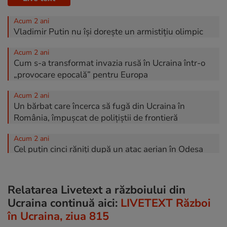
Acum 2 ani
Vladimir Putin nu își dorește un armistițiu olimpic
Acum 2 ani
Cum s-a transformat invazia rusă în Ucraina într-o
„provocare epocală” pentru Europa
Acum 2 ani
Un bărbat care încerca să fugă din Ucraina în
România, împușcat de polițiștii de frontieră
Acum 2 ani
Cel puțin cinci răniți după un atac aerian în Odesa
Acum 2 ani
Zelenski a promulgat legea mobilizării deținuților
Relatarea Livetext a războiului din
Ucraina continuă aici:
LIVETEXT Război
Acum 2 ani
Bombardamente la Harkov și la Odesa. Cel puțin doi
în Ucraina, ziua 815
morți