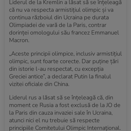
Liderul de la Kremlin a lăsat să se înţeleagă
că nu va respecta armistiţiul olimpic şi va
Acum 2 ani
Zelenski, despre „armistițiul” din timpul Jocurilor
continua războiul din Ucraina pe durata
Olimpice: „Sună ca o poveste moartă”
Olimpiadei de vară de la Paris, contrar
dorinţei omologului său francez Emmanuel
Acum 2 ani
Macron.
Zelenski: trupele ruse au avansat până la 10 km în
Harkov. Ofensiva, oprită de prima linie de apărare
„Aceste principii olimpice, inclusiv armistiţiul
Acum 2 ani
olimpic, sunt foarte corecte. Dar puţine ţări
Rusia susține că a doborât peste 100 de drone
din istorie l-au respectat, cu excepţia
ucrainene deasupra teritoriului său, în timpul nopții
Greciei antice”, a declarat Putin la finalul
vizitei oficiale din China.
Acum 2 ani
Ucraina anunță că a interceptat 20 de drone lansate
Liderul rus a lăsat să se înţeleagă că, din
de Rusia noaptea trecută
moment ce Rusia a fost exclusă de la JO de
Acum 2 ani
la Paris din cauza invaziei sale în Ucraina,
Școli închise și pene de curent în urma atacurilor cu
atunci nici el nu trebuie să respecte
drone din Sevastopol
principiile Comitetului Olimpic Internaţional.