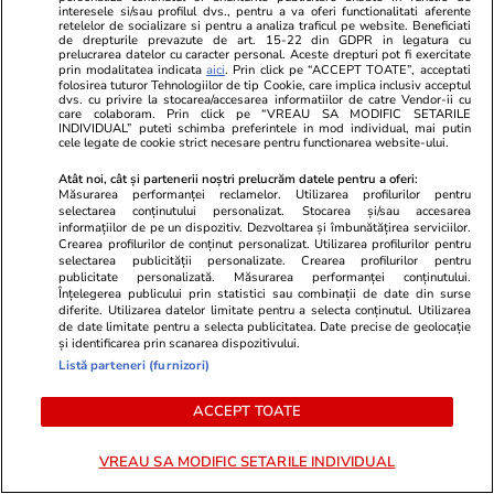
de resturile căzute.
interesele si/sau profilul dvs., pentru a va oferi functionalitati aferente
retelelor de socializare si pentru a analiza traficul pe website. Beneficiati
de drepturile prevazute de art. 15-22 din GDPR in legatura cu
prelucrarea datelor cu caracter personal. Aceste drepturi pot fi exercitate
prin modalitatea indicata
aici
. Prin click pe “ACCEPT TOATE”, acceptati
folosirea tuturor Tehnologiilor de tip Cookie, care implica inclusiv acceptul
dvs. cu privire la stocarea/accesarea informatiilor de catre Vendor-ii cu
6 iul. 2024 - Acum 2 ani
care colaboram. Prin click pe “VREAU SA MODIFIC SETARILE
INDIVIDUAL” puteti schimba preferintele in mod individual, mai putin
cele legate de cookie strict necesare pentru functionarea website-ului.
Atac cu drone asupra regiunii rusești
Atât noi, cât și partenerii noștri prelucrăm datele pentru a oferi:
Belgorod și ținutului Krasnodar.
Măsurarea performanței reclamelor. Utilizarea profilurilor pentru
Pagubele anunțate de autoritățile
selectarea conținutului personalizat. Stocarea și/sau accesarea
informațiilor de pe un dispozitiv. Dezvoltarea și îmbunătățirea serviciilor.
locale
Crearea profilurilor de conținut personalizat. Utilizarea profilurilor pentru
selectarea publicității personalizate. Crearea profilurilor pentru
Atacurile cu dronă care au vizat, noaptea
publicitate personalizată. Măsurarea performanței conținutului.
Înțelegerea publicului prin statistici sau combinații de date din surse
trecută, orașul Shebekino din regiunea rusă
diferite. Utilizarea datelor limitate pentru a selecta conținutul. Utilizarea
de date limitate pentru a selecta publicitatea. Date precise de geolocație
Belgorod, au avariat mai multe clădiri,
și identificarea prin scanarea dispozitivului.
vehicule și o instalație industrială, o
Listă parteneri (furnizori)
persoană fiind rănită, a afirmat guvernatorul
ACCEPT TOATE
Viacheslav Gladkov. În Krasnodar, au izbunit
incendii la două depozite de petrol, iar un
VREAU SA MODIFIC SETARILE INDIVIDUAL
turn de comunicații a fost avariat, a transmis