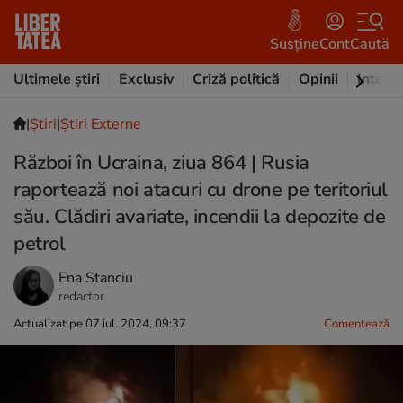
Susține
Cont
Caută
Ultimele știri
Exclusiv
Criză politică
Opinii
Intervi
|
Ştiri
|
Știri Externe
Război în Ucraina, ziua 864 | Rusia
raportează noi atacuri cu drone pe teritoriul
său. Clădiri avariate, incendii la depozite de
petrol
Ena Stanciu
redactor
Actualizat pe 07 iul. 2024, 09:37
Comentează