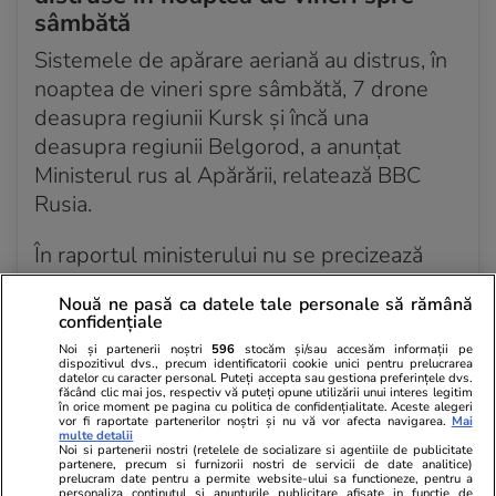
sâmbătă
Sistemele de apărare aeriană au distrus, în
noaptea de vineri spre sâmbătă, 7 drone
deasupra regiunii Kursk și încă una
deasupra regiunii Belgorod, a anunțat
Ministerul rus al Apărării, relatează BBC
Rusia.
În raportul ministerului nu se precizează
nimic despre atacul dronelor asupra regiunii
Nouă ne pasă ca datele tale personale să rămână
Krasnodar și respingerea acestuia, în
confidențiale
condițiile în care comandamentul
Noi și partenerii noștri
596
stocăm și/sau accesăm informații pe
dispozitivul dvs., precum identificatorii cookie unici pentru prelucrarea
operațional al teritoriului a afirmat că mai
datelor cu caracter personal. Puteți accepta sau gestiona preferințele dvs.
făcând clic mai jos, respectiv vă puteți opune utilizării unui interes legitim
multe drone au fost doborâte deasupra a
în orice moment pe pagina cu politica de confidențialitate. Aceste alegeri
vor fi raportate partenerilor noștri și nu vă vor afecta navigarea.
Mai
trei districte ale regiunii.
multe detalii
Noi si partenerii nostri (retelele de socializare si agentiile de publicitate
partenere, precum si furnizorii nostri de servicii de date analitice)
Un turn de telefonie mobilă a fost avariat
prelucram date pentru a permite website-ului sa functioneze, pentru a
personaliza continutul si anunturile publicitare afisate in functie de