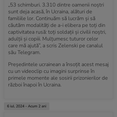
„53 schimburi. 3.310 dintre oamenii noştri
sunt deja acasă, în Ucraina, alături de
familiile lor. Continuăm să lucrăm şi să
căutăm modalităţi de a-i elibera pe toţi din
captivitatea rusă: toţi soldaţii şi civilii noştri,
adulţii şi copiii. Mulţumesc tuturor celor
care mă ajută”, a scris Zelenski pe canalul
său Telegram.
Preşedintele ucrainean a însoţit acest mesaj
cu un videoclip cu imagini surprinse în
primele momente ale sosirii prizonierilor de
război înapoi în Ucraina.
6 iul. 2024 - Acum 2 ani