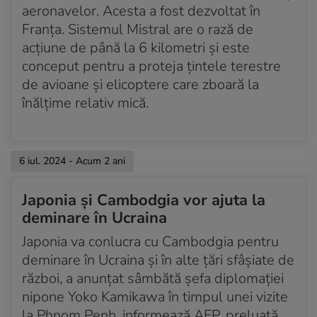
aeronavelor. Acesta a fost dezvoltat în
Franța. Sistemul Mistral are o rază de
acțiune de până la 6 kilometri și este
conceput pentru a proteja țintele terestre
de avioane și elicoptere care zboară la
înălțime relativ mică.
6 iul. 2024 - Acum 2 ani
Japonia şi Cambodgia vor ajuta la
deminare în Ucraina
Japonia va conlucra cu Cambodgia pentru
deminare în Ucraina şi în alte ţări sfâşiate de
război, a anunţat sâmbătă şefa diplomaţiei
nipone Yoko Kamikawa în timpul unei vizite
la Phnom Penh, informează AFP, preluată