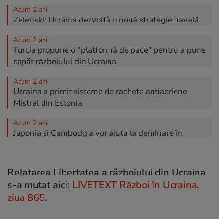
Acum 2 ani
Zelenski: Ucraina dezvoltă o nouă strategie navală
Acum 2 ani
Turcia propune o "platformă de pace" pentru a pune
capăt războiului din Ucraina
Acum 2 ani
Ucraina a primit sisteme de rachete antiaeriene
Mistral din Estonia
Acum 2 ani
Japonia şi Cambodgia vor ajuta la deminare în
Ucraina
Acum 2 ani
Relatarea Libertatea a războiului din Ucraina
Rusia susţine că a cucerit un sat în regiunea Doneţk
s-a mutat aici:
LIVETEXT Război în Ucraina,
Acum 2 ani
ziua 865
.
Zelenski: Ucraina a adus acasă 3.310 de prizonieri
de război