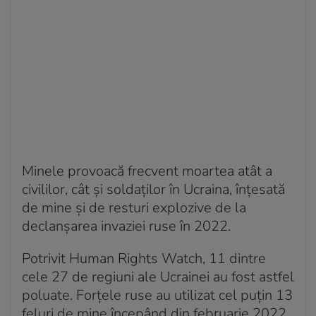
Minele provoacă frecvent moartea atât a
civililor, cât şi soldaţilor în Ucraina, înţesată
de mine şi de resturi explozive de la
declanşarea invaziei ruse în 2022.
Potrivit Human Rights Watch, 11 dintre
cele 27 de regiuni ale Ucrainei au fost astfel
poluate. Forţele ruse au utilizat cel puţin 13
feluri de mine începând din februarie 2022,