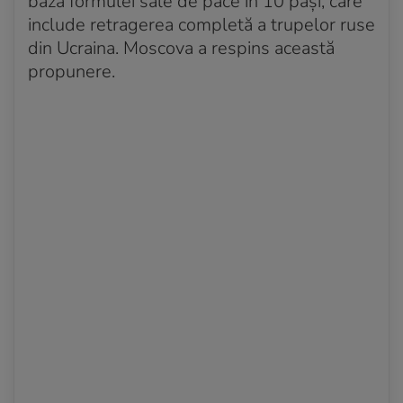
baza formulei sale de pace în 10 pași, care
include retragerea completă a trupelor ruse
din Ucraina. Moscova a respins această
propunere.