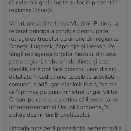
că cele mai grele lupte au loc în prezent în
regiunea Doneţk.
Vineri, preşedintele rus Vladimir Putin şi-a
reiterat principala condiţie pentru pace:
retragerea trupelor ucrainene din regiunile
Doneţk, Lugansk, Zaporojie şi Herson. Pe
lângă retragerea forţelor Kievului din cele
patru regiuni, trebuie îndeplinite şi alte
condiţii, care pot face obiectul unor discuţii
detaliate în cadrul unei „posibile activităţi
comune”, a adăugat Vladimir Putin, în timp
ce îl primea pe prim-ministrul ungar Viktor
Orban, pe care el a pretins că îl vede ca pe
un reprezentant al Uniunii Europene, în
pofida dezminţirii Bruxellesului.
Ungaria consideră preşedinţia semestrială a