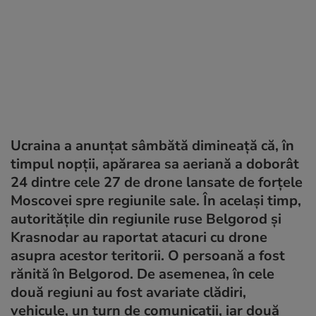
Ucraina a anunțat sâmbătă dimineață că, în
timpul nopții, apărarea sa aeriană a doborât
24 dintre cele 27 de drone lansate de forțele
Moscovei spre regiunile sale. În același timp,
autoritățile din regiunile ruse Belgorod și
Krasnodar au raportat atacuri cu drone
asupra acestor teritorii. O persoană a fost
rănită în Belgorod. De asemenea, în cele
două regiuni au fost avariate clădiri,
vehicule, un turn de comunicații, iar două