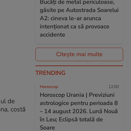
Bucăți de metal periculoase,
găsite pe Autostrada Soarelui
A2: cineva le-ar arunca
intenționat ca să provoace
accidente
Citește mai multe
TRENDING
Horoscop
12:00
Horoscop Urania | Previziuni
-ul de
astrologice pentru perioada 8
ona, costă
– 14 august 2026. Lună Nouă
în Leu; Eclipsă totală de
Soare