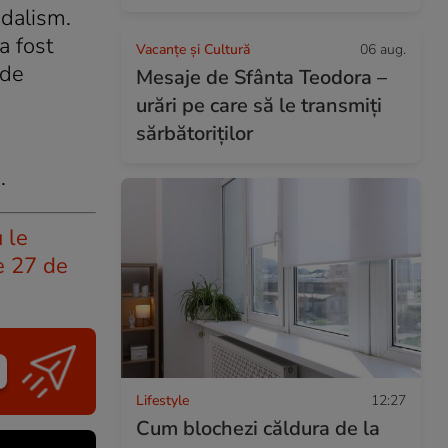
ndalism.
a fost
Vacanțe și Cultură
06 aug.
 de
Mesaje de Sfânta Teodora –
urări pe care să le transmiți
sărbătoriților
.
 le
e 27 de
Lifestyle
12:27
Cum blochezi căldura de la