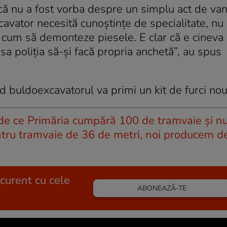
ă nu a fost vorba despre un simplu act de va
avator necesită cunoștințe de specialitate, nu 
ct cum să demonteze piesele. E clar că e cineva
sa poliția să-și facă propria anchetă”, au spus
ând buldoexcavatorul va primi un kit de furci nou
de ce Primăria cumpără 100 de tramvaie și nu
pentru tramvaie de 36 de metri, noi producem d
 curent cu cele
ABONEAZĂ-TE