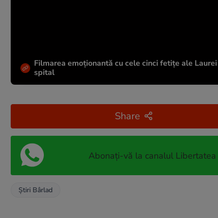
Filmarea emoționantă cu cele cinci fetițe ale Laurei
spital
Share
Abonați-vă la canalul Libertatea
Ştiri Bârlad