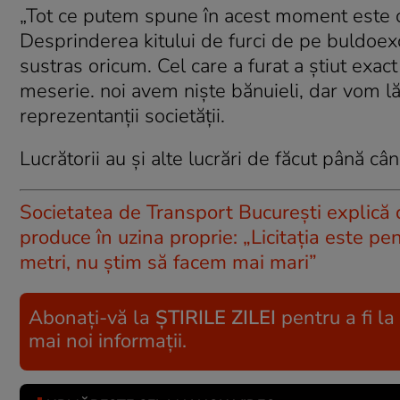
„Tot ce putem spune în acest moment este c
Desprinderea kitului de furci de pe buldoexc
sustras oricum. Cel care a furat a știut exa
meserie. noi avem niște bănuieli, dar vom lă
reprezentanții societății.
Lucrătorii au și alte lucrări de făcut până c
Societatea de Transport București explică 
produce în uzina proprie: „Licitația este 
metri, nu știm să facem mai mari”
Abonați-vă la
ȘTIRILE ZILEI
pentru a fi la
mai noi informații.