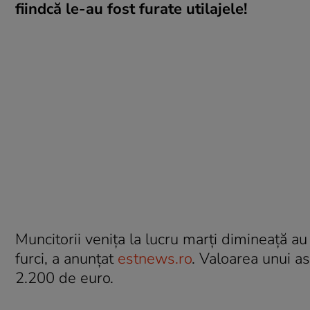
fiindcă le-au fost furate utilajele!
Muncitorii venița la lucru marți dimineață a
furci, a anunțat
estnews.ro
. Valoarea unui as
2.200 de euro.