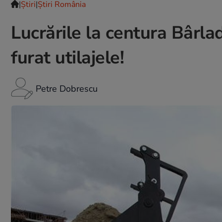
|
Ştiri
|
Știri România
Lucrările la centura Bârlad
furat utilajele!
Petre Dobrescu