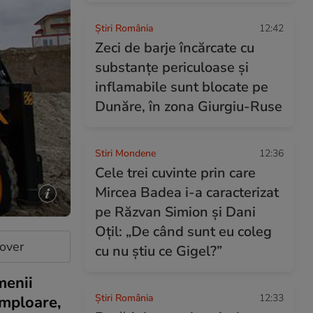
Știri România
12:42
Zeci de barje încărcate cu
substanțe periculoase și
inflamabile sunt blocate pe
Dunăre, în zona Giurgiu-Ruse
Stiri Mondene
12:36
Cele trei cuvinte prin care
Mircea Badea i-a caracterizat
pe Răzvan Simion și Dani
Oțil: „De când sunt eu coleg
cover
cu nu știu ce Gigel?”
menii
Știri România
12:33
amploare,