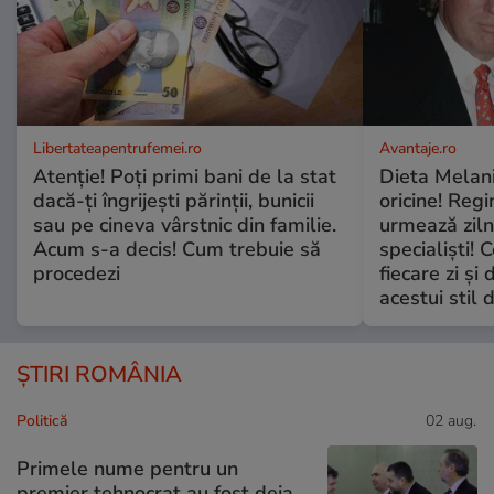
Libertateapentrufemei.ro
Avantaje.ro
Atenție! Poți primi bani de la stat
Dieta Melan
dacă-ți îngrijești părinții, bunicii
oricine! Regi
sau pe cineva vârstnic din familie.
urmează zilni
Acum s-a decis! Cum trebuie să
specialiști! 
procedezi
fiecare zi și 
acestui stil 
ȘTIRI ROMÂNIA
Politică
02 aug.
Primele nume pentru un
premier tehnocrat au fost deja