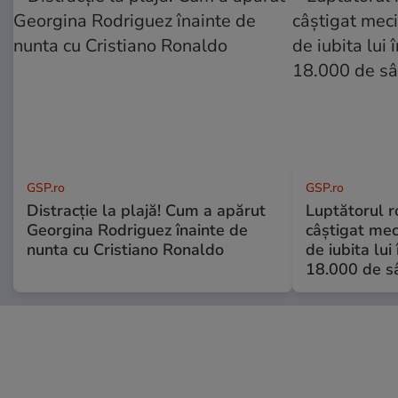
GSP.ro
GSP.ro
Distracție la plajă! Cum a apărut
Luptătorul 
Georgina Rodriguez înainte de
câștigat meci
nunta cu Cristiano Ronaldo
de iubita lui
18.000 de s