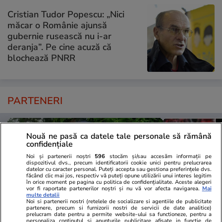
Cristian Tudor Popescu: „Nici
măcar o Românie ajunsă
gubernie rusească nu i-ar
deranja”. Pe cine acuză că
blochează PNRR
PARTENERI
Nouă ne pasă ca datele tale personale să rămână
confidențiale
Noi și partenerii noștri
596
stocăm și/sau accesăm informații pe
dispozitivul dvs., precum identificatorii cookie unici pentru prelucrarea
datelor cu caracter personal. Puteți accepta sau gestiona preferințele dvs.
făcând clic mai jos, respectiv vă puteți opune utilizării unui interes legitim
în orice moment pe pagina cu politica de confidențialitate. Aceste alegeri
vor fi raportate partenerilor noștri și nu vă vor afecta navigarea.
Mai
multe detalii
Noi si partenerii nostri (retelele de socializare si agentiile de publicitate
partenere, precum si furnizorii nostri de servicii de date analitice)
prelucram date pentru a permite website-ului sa functioneze, pentru a
personaliza continutul si anunturile publicitare afisate in functie de