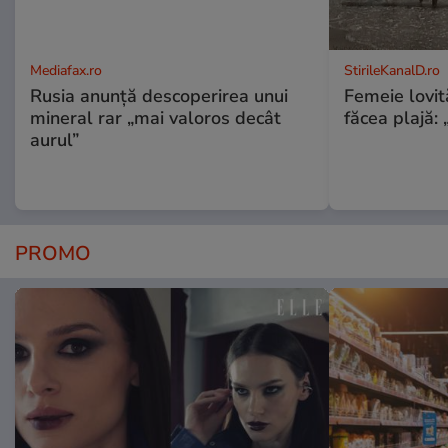
Mediafax.ro
StirileKanalD.ro
Rusia anunță descoperirea unui
Femeie lovit
mineral rar „mai valoros decât
făcea plajă: „
aurul”
PROMO