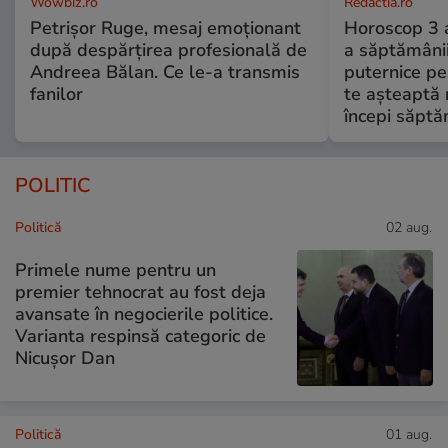
Wowbiz.ro
Redactia.ro
Petrișor Ruge, mesaj emoționant
Horoscop 3 
după despărțirea profesională de
a săptămânii
Andreea Bălan. Ce le-a transmis
puternice pe
fanilor
te așteaptă 
începi săptă
POLITIC
Politică
02 aug.
Primele nume pentru un
premier tehnocrat au fost deja
avansate în negocierile politice.
Varianta respinsă categoric de
Nicușor Dan
Politică
01 aug.