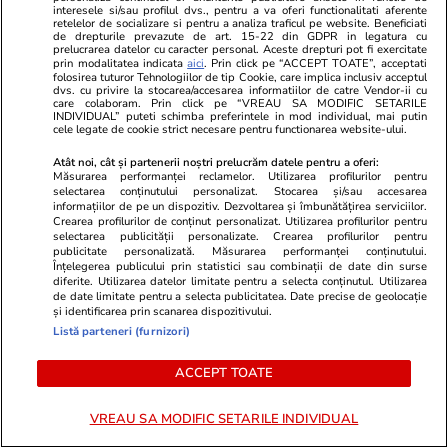
interesele si/sau profilul dvs., pentru a va oferi functionalitati aferente
ZiaruldeIasi.ro
Fanatik.ro
retelelor de socializare si pentru a analiza traficul pe website. Beneficiati
de drepturile prevazute de art. 15-22 din GDPR in legatura cu
Motivul interesant pentru care o
FCSB și U Cl
prelucrarea datelor cu caracter personal. Aceste drepturi pot fi exercitate
elevă din rural cu o medie de top
la UEFA pentr
prin modalitatea indicata
aici
. Prin click pe “ACCEPT TOATE”, acceptati
folosirea tuturor Tehnologiilor de tip Cookie, care implica inclusiv acceptul
la Evaluarea Națională a ales un
șase meciuri
dvs. cu privire la stocarea/accesarea informatiilor de catre Vendor-ii cu
care colaboram. Prin click pe “VREAU SA MODIFIC SETARILE
liceu tehnologic. „Este o
INDIVIDUAL” puteti schimba preferintele in mod individual, mai putin
nebuloasă și pentru noi”
cele legate de cookie strict necesare pentru functionarea website-ului.
Atât noi, cât și partenerii noștri prelucrăm datele pentru a oferi:
Măsurarea performanței reclamelor. Utilizarea profilurilor pentru
selectarea conținutului personalizat. Stocarea și/sau accesarea
informațiilor de pe un dispozitiv. Dezvoltarea și îmbunătățirea serviciilor.
ULTIMELE ȘTIRI
Crearea profilurilor de conținut personalizat. Utilizarea profilurilor pentru
selectarea publicității personalizate. Crearea profilurilor pentru
publicitate personalizată. Măsurarea performanței conținutului.
Fotbal
02 aug.
Înțelegerea publicului prin statistici sau combinații de date din surse
diferite. Utilizarea datelor limitate pentru a selecta conținutul. Utilizarea
Superliga: Rapid, victorie clară cu CFR Cluj în
de date limitate pentru a selecta publicitatea. Date precise de geolocație
și identificarea prin scanarea dispozitivului.
derby-ul din Giulești, 3-1. Elevii lui Daniel
Listă parteneri (furnizori)
Pancu sunt lideri
ACCEPT TOATE
Fotbal
02 aug.
VREAU SA MODIFIC SETARILE INDIVIDUAL
Gianni Infantino caută sprijin în tabăra lui