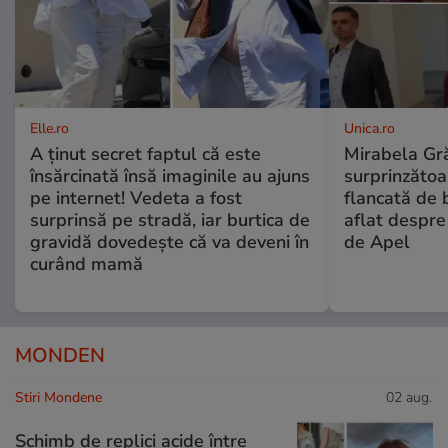
Elle.ro
Unica.ro
A ținut secret faptul că este
Mirabela Gră
însărcinată însă imaginile au ajuns
surprinzătoar
pe internet! Vedeta a fost
flancată de 
surprinsă pe stradă, iar burtica de
aflat despre
gravidă dovedește că va deveni în
de Apel
curând mamă
MONDEN
Stiri Mondene
02 aug.
Schimb de replici acide între