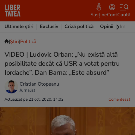
Susține
Cont
Caută
Ultimele știri
Exclusiv
Criză politică
Opinii
Intervi
|
Ştiri
|
Politică
VIDEO | Ludovic Orban: „Nu există altă
posibilitate decât că USR a votat pentru
Iordache”. Dan Barna: „Este absurd”
Cristian Otopeanu
Jurnalist
Actualizat pe 21 oct. 2020, 14:02
Comentează