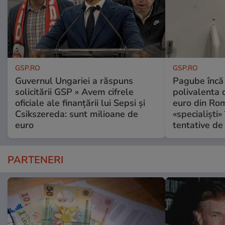
GSP.RO
GSP.RO
Guvernul Ungariei a răspuns
Pagube încă 
solicitării GSP » Avem cifrele
polivalenta 
oficiale ale finanțării lui Sepsi și
euro din Rom
Csikszereda: sunt milioane de
«specialiști»
euro
tentative de 
PARTENERI