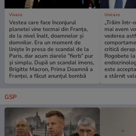
Viva.ro
Unica.ro
Vestea care face înconjurul
„Trăim într-
planetei vine tocmai din Franța,
mai avem vo
de la nivel înalt, doamnelor și
vederea astf
domnilor. Era un moment de
comportamen
liniște în presa de scandal de la
critică derap
Paris, dar acum ziarele ”fierb” pur
Rogobete la
și simplu. După un scandal imens,
endocrinolog
Brigitte Macron, Prima Doamnă a
este accepta
Franței, a făcut anunțul bombă
a stârnit valu
GSP