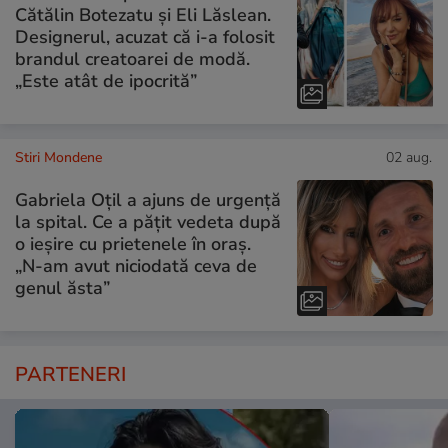
Cătălin Botezatu și Eli Lăslean.
Designerul, acuzat că i-a folosit
brandul creatoarei de modă.
„Este atât de ipocrită”
Stiri Mondene
02 aug.
Gabriela Oțil a ajuns de urgență
la spital. Ce a pățit vedeta după
o ieșire cu prietenele în oraș.
„N-am avut niciodată ceva de
genul ăsta”
PARTENERI