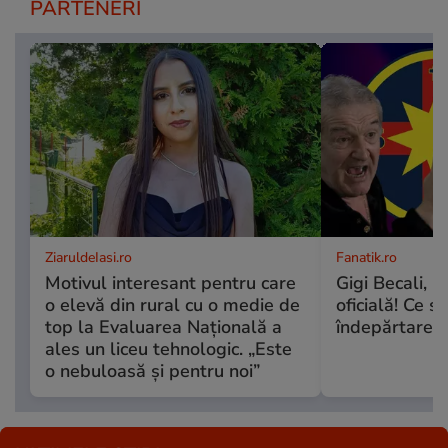
PARTENERI
ZiaruldeIasi.ro
Fanatik.ro
Motivul interesant pentru care
Gigi Becali, p
o elevă din rural cu o medie de
oficială! Ce 
top la Evaluarea Națională a
îndepărtarea 
ales un liceu tehnologic. „Este
o nebuloasă și pentru noi”