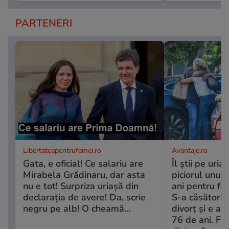
PARTENERI
Libertateapentrufemei.ro
Avantaje.ro
Gata, e oficial! Ce salariu are
Îl știi pe uri
Mirabela Grădinaru, dar asta
piciorul unui
nu e tot! Surpriza uriașă din
ani pentru fe
declarația de avere! Da, scrie
S-a căsătorit
negru pe alb! O cheamă…
divorț și e a
76 de ani. Fos