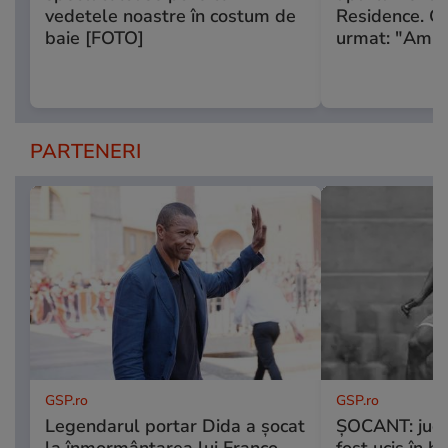
vedetele noastre în costum de
Residence. C
baie [FOTO]
urmat: "Am î
PARTENERI
GSP.ro
GSP.ro
Legendarul portar Dida a șocat
ȘOCANT: jucăt