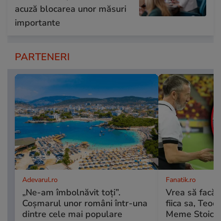
acuză blocarea unor măsuri
importante
PARTENERI
Adevarul.ro
Fanatik.ro
„Ne-am îmbolnăvit toți”.
Vrea să facă t
Coșmarul unor români într-una
fiica sa, Teod
dintre cele mai populare
Meme Stoica î