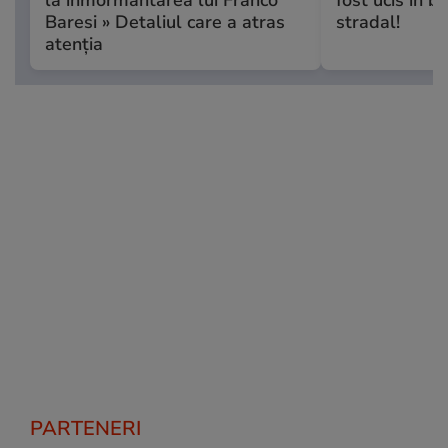
la înmormântarea lui Franco
fost ucis în b
Baresi » Detaliul care a atras
stradal!
atenția
PARTENERI