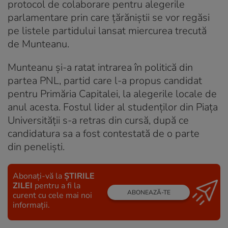
protocol de colaborare pentru alegerile
parlamentare prin care ţărăniştii se vor regăsi
pe listele partidului lansat miercurea trecută
de Munteanu.
Munteanu și-a ratat intrarea în politică din
partea PNL, partid care l-a propus candidat
pentru Primăria Capitalei, la alegerile locale de
anul acesta. Fostul lider al studenților din Piața
Universității s-a retras din cursă, după ce
candidatura sa a fost contestată de o parte
din peneliști.
Abonați-vă la
ȘTIRILE
ZILEI
pentru a fi la
ABONEAZĂ-TE
curent cu cele mai noi
informații.