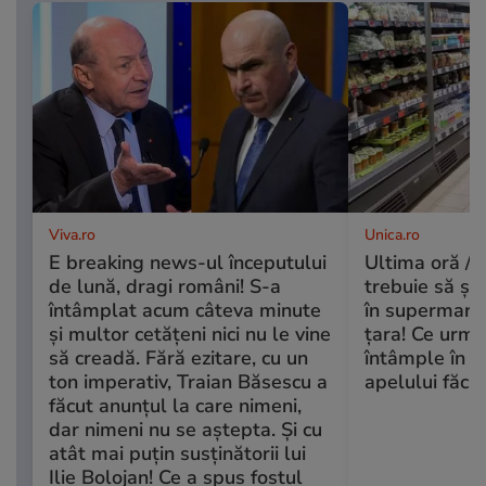
Viva.ro
Unica.ro
E breaking news-ul începutului
Ultima oră / T
de lună, dragi români! S-a
trebuie să ști
întâmplat acum câteva minute
în supermarke
și multor cetățeni nici nu le vine
țara! Ce urme
să creadă. Fără ezitare, cu un
întâmple în 
ton imperativ, Traian Băsescu a
apelului făcut
făcut anunțul la care nimeni,
dar nimeni nu se aștepta. Și cu
atât mai puțin susținătorii lui
Ilie Bolojan! Ce a spus fostul