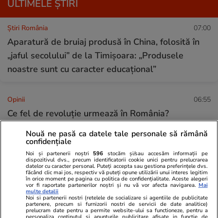
ULTIMELE ȘTIRI
Știri România
07:00
Aparatură de bruiaj produsă în China, folosită în
„jaful secolului” de la Timișoara: „Produsele
noastre sunt cu caracter educațional”
Opinii
06:55
Ce fel de revoluție urmează în România?
Nouă ne pasă ca datele tale personale să rămână
confidențiale
Știri Locale
06:49
Noi și partenerii noștri
596
stocăm și/sau accesăm informații pe
Cum a scăpat o tânără din Constanța de o posibilă
dispozitivul dvs., precum identificatorii cookie unici pentru prelucrarea
datelor cu caracter personal. Puteți accepta sau gestiona preferințele dvs.
înșelătorie prin capcana împrumuturilor rapide
făcând clic mai jos, respectiv vă puteți opune utilizării unui interes legitim
în orice moment pe pagina cu politica de confidențialitate. Aceste alegeri
online
vor fi raportate partenerilor noștri și nu vă vor afecta navigarea.
Mai
multe detalii
Noi si partenerii nostri (retelele de socializare si agentiile de publicitate
partenere, precum si furnizorii nostri de servicii de date analitice)
prelucram date pentru a permite website-ului sa functioneze, pentru a
Știri Externe
06:45
personaliza continutul si anunturile publicitare afisate in functie de