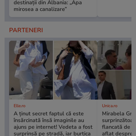
destinații din Albania: „Apa
mirosea a canalizare”
PARTENERI
Elle.ro
Unica.ro
A ținut secret faptul că este
Mirabela Grăd
însărcinată însă imaginile au
surprinzătoare
ajuns pe internet! Vedeta a fost
flancată de b
surprinsă pe stradă, iar burtica
aflat despre 