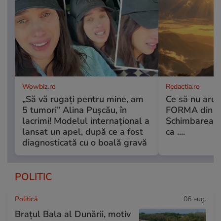
Wowbiz.ro
Redactia.ro
„Să vă rugați pentru mine, am
Ce să nu arun
5 tumori” Alina Pușcău, în
FORMA din ca
lacrimi! Modelul internațional a
Schimbarea l
lansat un apel, după ce a fost
ca ....
diagnosticată cu o boală gravă
POLITIC
Politică
06 aug.
Brațul Bala al Dunării, motiv