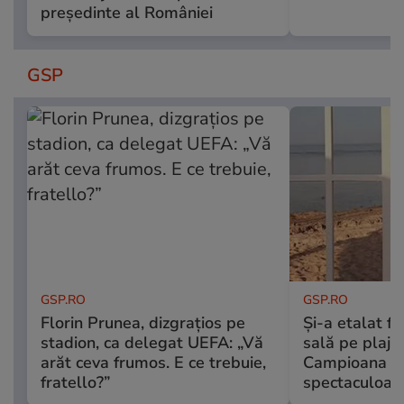
președinte al României
GSP
GSP.RO
GSP.RO
Florin Prunea, dizgrațios pe
Și-a etalat f
stadion, ca delegat UEFA: „Vă
sală pe plajel
arăt ceva frumos. E ce trebuie,
Campioana na
fratello?”
spectaculoas