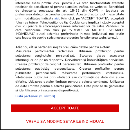
interesele si/sau profilul dvs., pentru a va oferi functionalitati aferente
Omul responsabil pentru viața lui Vladimir Putin,
retelelor de socializare si pentru a analiza traficul pe website. Beneficiati
de drepturile prevazute de art. 15-22 din GDPR in legatura cu
asasinat în atacul cu bombă de la Moscova. Cine
prelucrarea datelor cu caracter personal. Aceste drepturi pot fi exercitate
prin modalitatea indicata
aici
. Prin click pe “ACCEPT TOATE”, acceptati
era generalul Igor Ierusalimov
folosirea tuturor Tehnologiilor de tip Cookie, care implica inclusiv acceptul
dvs. cu privire la stocarea/accesarea informatiilor de catre Vendor-ii cu
care colaboram. Prin click pe “VREAU SA MODIFIC SETARILE
INDIVIDUAL” puteti schimba preferintele in mod individual, mai putin
cele legate de cookie strict necesare pentru functionarea website-ului.
Citește mai multe
Atât noi, cât și partenerii noștri prelucrăm datele pentru a oferi:
Măsurarea performanței reclamelor. Utilizarea profilurilor pentru
selectarea conținutului personalizat. Stocarea și/sau accesarea
TRENDING
informațiilor de pe un dispozitiv. Dezvoltarea și îmbunătățirea serviciilor.
Crearea profilurilor de conținut personalizat. Utilizarea profilurilor pentru
selectarea publicității personalizate. Crearea profilurilor pentru
publicitate personalizată. Măsurarea performanței conținutului.
Horoscop
06 aug.
Înțelegerea publicului prin statistici sau combinații de date din surse
Horoscop 7 august 2026. Leii au ocazia să-și
diferite. Utilizarea datelor limitate pentru a selecta conținutul. Utilizarea
de date limitate pentru a selecta publicitatea. Date precise de geolocație
testeze tăria de caracter prin reconfigurarea
și identificarea prin scanarea dispozitivului.
Listă parteneri (furnizori)
planurilor de viitor la care au lucrat foarte mult
ACCEPT TOATE
Știri România
06 aug.
VREAU SA MODIFIC SETARILE INDIVIDUAL
Vremea de vineri, 7 august 2026: peste jumătate