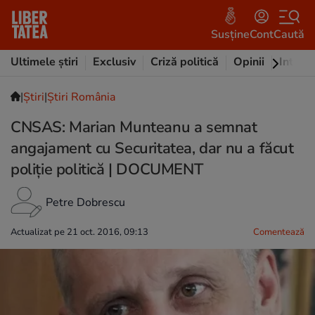
Susține
Cont
Caută
Ultimele știri
Exclusiv
Criză politică
Opinii
Intervi
|
Ştiri
|
Știri România
CNSAS: Marian Munteanu a semnat
angajament cu Securitatea, dar nu a făcut
poliție politică | DOCUMENT
Petre Dobrescu
Actualizat pe 21 oct. 2016, 09:13
Comentează