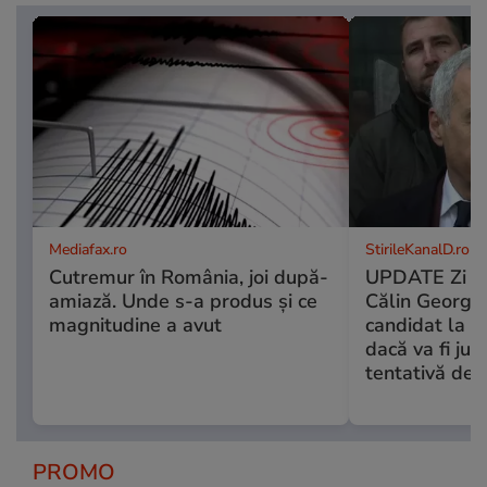
Mediafax.ro
StirileKanalD.ro
Cutremur în România, joi după-
UPDATE Zi de
amiază. Unde s-a produs și ce
Călin Georges
magnitudine a avut
candidat la p
dacă va fi ju
tentativă de l
PROMO