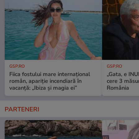
GSP.RO
GSP.RO
Fiica fostului mare internațional
„Gata, e IN
român, apariție incendiară în
cere 3 măsu
vacanță: „Ibiza și magia ei”
România
PARTENERI