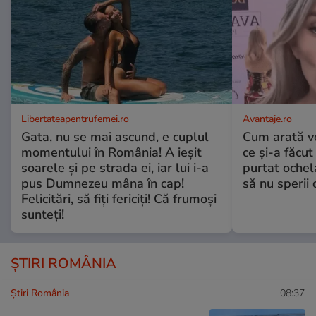
Libertateapentrufemei.ro
Avantaje.ro
Gata, nu se mai ascund, e cuplul
Cum arată v
momentului în România! A ieșit
ce și-a făcut
soarele și pe strada ei, iar lui i-a
purtat ochel
pus Dumnezeu mâna în cap!
să nu sperii c
Felicitări, să fiți fericiți! Că frumoși
sunteți!
ȘTIRI ROMÂNIA
Știri România
08:37