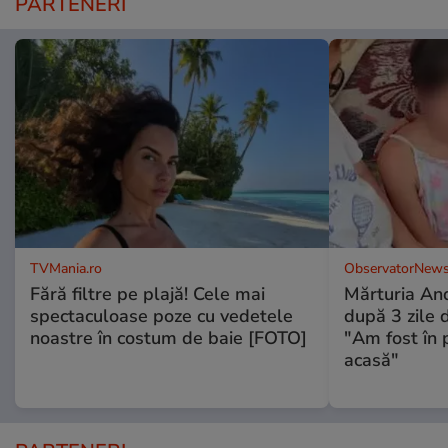
PARTENERI
TVMania.ro
ObservatorNews
Fără filtre pe plajă! Cele mai
Mărturia And
spectaculoase poze cu vedetele
după 3 zile d
noastre în costum de baie [FOTO]
"Am fost în p
acasă"