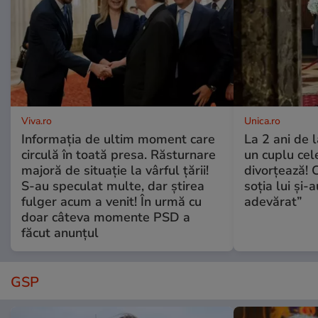
Viva.ro
Unica.ro
Informația de ultim moment care
La 2 ani de 
circulă în toată presa. Răsturnare
un cuplu ce
majoră de situație la vârful țării!
divorțează! C
S-au speculat multe, dar știrea
soția lui și-
fulger acum a venit! În urmă cu
adevărat”
doar câteva momente PSD a
făcut anunțul
GSP