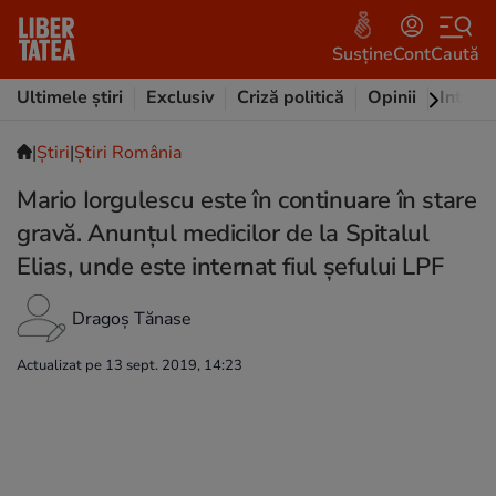
Susține
Cont
Caută
Ultimele știri
Exclusiv
Criză politică
Opinii
Intervi
|
Ştiri
|
Știri România
Mario Iorgulescu este în continuare în stare
gravă. Anunțul medicilor de la Spitalul
Elias, unde este internat fiul șefului LPF
Dragoș Tănase
Actualizat pe 13 sept. 2019, 14:23