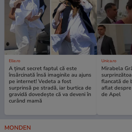
Elle.ro
Unica.ro
A ținut secret faptul că este
Mirabela Gră
însărcinată însă imaginile au ajuns
surprinzătoar
pe internet! Vedeta a fost
flancată de 
surprinsă pe stradă, iar burtica de
aflat despre
gravidă dovedește că va deveni în
de Apel
curând mamă
MONDEN