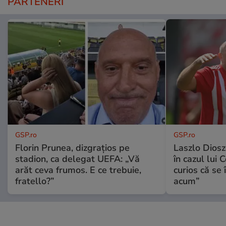
PARTENERI
GSP.ro
GSP.ro
Florin Prunea, dizgrațios pe
Laszlo Diosz
stadion, ca delegat UEFA: „Vă
în cazul lui 
arăt ceva frumos. E ce trebuie,
curios că se
fratello?”
acum”