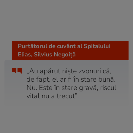
Purtătorul de cuvânt al Spitalului
Elias, Silvius Negoiţă
„Au apărut nişte zvonuri că,
de fapt, el ar fi în stare bună.
Nu. Este în stare gravă, riscul
vital nu a trecut”