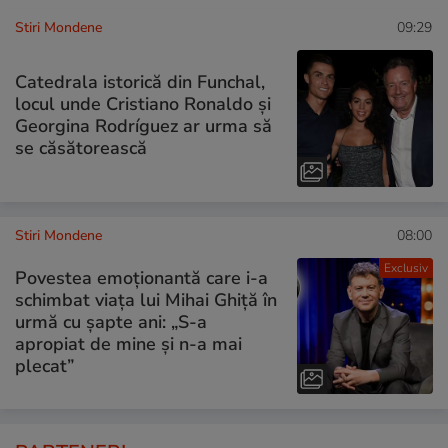
Stiri Mondene
09:29
Catedrala istorică din Funchal,
locul unde Cristiano Ronaldo și
Georgina Rodríguez ar urma să
se căsătorească
Stiri Mondene
08:00
Exclusiv
Povestea emoționantă care i-a
schimbat viața lui Mihai Ghiță în
urmă cu șapte ani: „S-a
apropiat de mine și n-a mai
plecat”