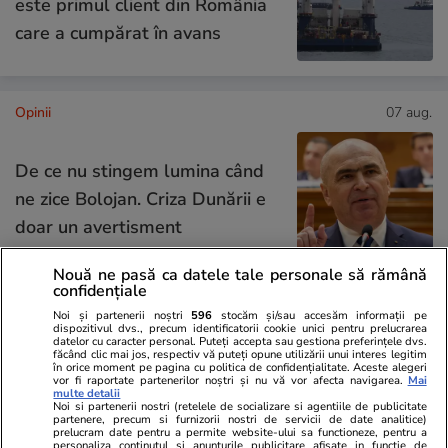
este primul client din România
care a cumpărat în avans
Opinii
07 aug.
De ce nu stingem lumina când
ne zice Bolojan. Criza Dunării e
doar un avertisment
Nouă ne pasă ca datele tale personale să rămână
confidențiale
Noi și partenerii noștri
596
stocăm și/sau accesăm informații pe
Opinii
07 aug.
dispozitivul dvs., precum identificatorii cookie unici pentru prelucrarea
datelor cu caracter personal. Puteți accepta sau gestiona preferințele dvs.
făcând clic mai jos, respectiv vă puteți opune utilizării unui interes legitim
în orice moment pe pagina cu politica de confidențialitate. Aceste alegeri
vor fi raportate partenerilor noștri și nu vă vor afecta navigarea.
Mai
Cum supraviețuiești unui șef
multe detalii
Noi si partenerii nostri (retelele de socializare si agentiile de publicitate
prost
partenere, precum si furnizorii nostri de servicii de date analitice)
prelucram date pentru a permite website-ului sa functioneze, pentru a
personaliza continutul si anunturile publicitare afisate in functie de