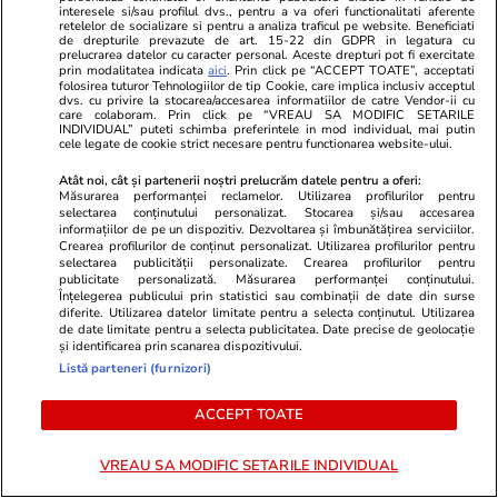
interesele si/sau profilul dvs., pentru a va oferi functionalitati aferente
retelelor de socializare si pentru a analiza traficul pe website. Beneficiati
de drepturile prevazute de art. 15-22 din GDPR in legatura cu
prelucrarea datelor cu caracter personal. Aceste drepturi pot fi exercitate
prin modalitatea indicata
aici
. Prin click pe “ACCEPT TOATE”, acceptati
Opinii
07 aug.
folosirea tuturor Tehnologiilor de tip Cookie, care implica inclusiv acceptul
dvs. cu privire la stocarea/accesarea informatiilor de catre Vendor-ii cu
care colaboram. Prin click pe “VREAU SA MODIFIC SETARILE
Puține zone economice de
INDIVIDUAL” puteti schimba preferintele in mod individual, mai putin
cele legate de cookie strict necesare pentru functionarea website-ului.
succes, privilegiile de la vârful
birocrației și penurie în rest sau
Atât noi, cât și partenerii noștri prelucrăm datele pentru a oferi:
Măsurarea performanței reclamelor. Utilizarea profilurilor pentru
ordinea socială din România de
selectarea conținutului personalizat. Stocarea și/sau accesarea
informațiilor de pe un dispozitiv. Dezvoltarea și îmbunătățirea serviciilor.
azi
Crearea profilurilor de conținut personalizat. Utilizarea profilurilor pentru
selectarea publicității personalizate. Crearea profilurilor pentru
publicitate personalizată. Măsurarea performanței conținutului.
Înțelegerea publicului prin statistici sau combinații de date din surse
diferite. Utilizarea datelor limitate pentru a selecta conținutul. Utilizarea
Opinii
07 aug.
de date limitate pentru a selecta publicitatea. Date precise de geolocație
și identificarea prin scanarea dispozitivului.
Listă parteneri (furnizori)
Ce fel de revoluție urmează în
ACCEPT TOATE
România?
VREAU SA MODIFIC SETARILE INDIVIDUAL