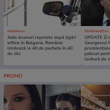
Mediafax.ro
StirileKanalD.ro
Adio drumuri repetate după țigări
UPDATE Zi d
ieftine în Bulgaria. România
Georgescu! F
limitează la 40 de pachete în 40
prezidențiale
de zile
judecat pent
lovitură de s
PROMO