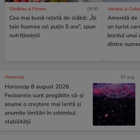
Sănătate și Fitness
05:50
Vacanțe și Cultu
Cea mai bună rețetă de slăbit: „Îți
Amendă de 1
taie foamea cel puțin 5 ore”, spun
un turist car
nutriționiștii
bordul unui 
dintre numer
Horoscop
07 aug.
Horoscop 8 august 2026.
Fecioarele sunt pregătite să-și
asume o creștere mai lentă și
anumite limitări în schimbul
stabilității