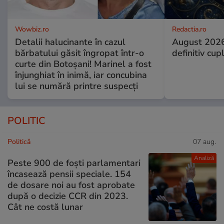
Wowbiz.ro
Redactia.ro
Detalii halucinante în cazul
August 2026
bărbatului găsit îngropat într-o
definitiv cup
curte din Botoșani! Marinel a fost
înjunghiat în inimă, iar concubina
lui se numără printre suspecți
POLITIC
Politică
07 aug.
Analiză
Peste 900 de foști parlamentari
încasează pensii speciale. 154
de dosare noi au fost aprobate
după o decizie CCR din 2023.
Cât ne costă lunar