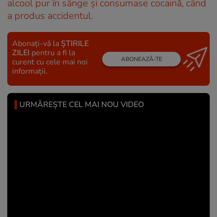
alcool pur în sânge și consumase cocaină, când
a produs accidentul.
Abonați-vă la
ȘTIRILE
ZILEI
pentru a fi la
ABONEAZĂ-TE
curent cu cele mai noi
informații.
URMĂREȘTE CEL MAI NOU VIDEO