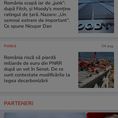
România scapă iar de „junk”:
după Fitch, și Moody’s menține
ratingul de țară. Nazare: „Un
semnal extrem de important”.
Ce spune Nicușor Dan
Politică
04 aug.
România riscă să piardă
miliarde de euro din PNRR
după un vot în Senat. De ce
sunt contestate modificările la
legea decarbonizării
PARTENERI