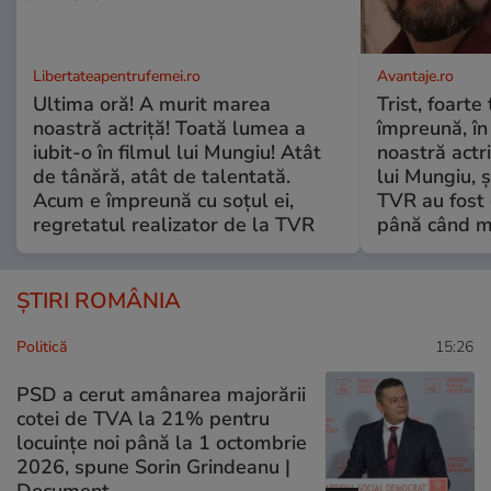
Libertateapentrufemei.ro
Avantaje.ro
Ultima oră! A murit marea
Trist, foarte
noastră actriță! Toată lumea a
împreună, în
iubit-o în filmul lui Mungiu! Atât
noastră actri
de tânără, atât de talentată.
lui Mungiu, ș
Acum e împreună cu soțul ei,
TVR au fost 
regretatul realizator de la TVR
până când mo
ȘTIRI ROMÂNIA
Politică
15:26
PSD a cerut amânarea majorării
cotei de TVA la 21% pentru
locuințe noi până la 1 octombrie
2026, spune Sorin Grindeanu |
Document