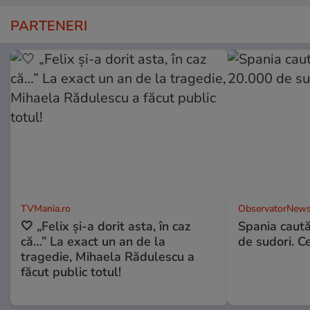
PARTENERI
TVMania.ro
ObservatorNews
🤍 „Felix și-a dorit asta, în caz
Spania caută
că…” La exact un an de la
de sudori. Ce
tragedie, Mihaela Rădulescu a
făcut public totul!