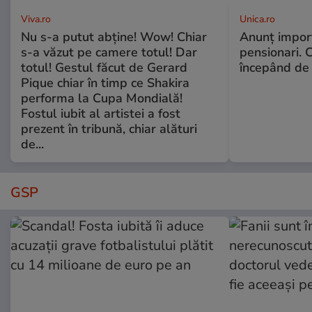
Viva.ro
Unica.ro
Nu s-a putut abține! Wow! Chiar
Anunț impor
s-a văzut pe camere totul! Dar
pensionari. 
totul! Gestul făcut de Gerard
începând de 
Pique chiar în timp ce Shakira
performa la Cupa Mondială!
Fostul iubit al artistei a fost
prezent în tribună, chiar alături
de...
GSP