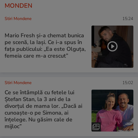
MONDEN
Stiri Mondene
15:24
Mario Fresh și-a chemat bunica
pe scenă, la Iași. Ce i-a spus în
fața publicului: „Ea este Olguța,
femeia care m-a crescut”
Stiri Mondene
15:02
Ce se întâmplă cu fetele lui
Ștefan Stan, la 3 ani de la
divorțul de mama lor. „Dacă ai
cunoaște-o pe Simona, ai
înțelege. Nu găsim cale de
mijloc”