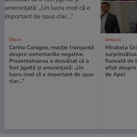
Elle.ro
Unica.ro
Corina Caragea, reacție tranșantă
Mirabela Gră
despre comentariile negative.
surprinzătoar
Prezentatoarea a dezvăluit că a
flancată de 
fost jignită și amenințată: „Un
aflat despre
lucru cred că e important de spus
de Apel
clar...”