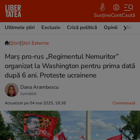
Susține
Cont
Caută
Ultimele știri
Exclusiv
Criză politică
Opinii
Video
|
Ştiri
|
Știri Externe
Marș pro-rus „Regimentul Nemuritor”
organizat la Washington pentru prima dată
după 6 ani. Proteste ucrainene
Dana Arambescu
Jurnalist
Actualizat pe 04 mai 2025, 18:36
Comentează