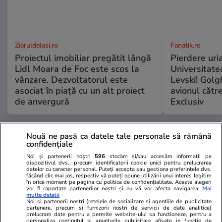
ZiaruldeIasi.ro
Fanatik.ro
Proiectul imobiliar pregătit lângă
Pierdere uri
Lidl Moara de Foc este scos la
Universitate
vânzare. Dezvoltatorul este
Levski! Golg
asociat în piață cu un alt proiect
avionul cătr
de anvergură
Exclusiv
Nouă ne pasă ca datele tale personale să rămână
ULTIMELE ȘTIRI
confidențiale
Noi și partenerii noștri
596
stocăm și/sau accesăm informații pe
dispozitivul dvs., precum identificatorii cookie unici pentru prelucrarea
Știri Locale
15:43
datelor cu caracter personal. Puteți accepta sau gestiona preferințele dvs.
făcând clic mai jos, respectiv vă puteți opune utilizării unui interes legitim
Ce este „astmul de furtună” și de ce să nu lași
în orice moment pe pagina cu politica de confidențialitate. Aceste alegeri
vor fi raportate partenerilor noștri și nu vă vor afecta navigarea.
Mai
geamurile deschise în timpul fenomenelor
multe detalii
Noi si partenerii nostri (retelele de socializare si agentiile de publicitate
meteo extreme: Avertismentul unui medic din
partenere, precum si furnizorii nostri de servicii de date analitice)
prelucram date pentru a permite website-ului sa functioneze, pentru a
personaliza continutul si anunturile publicitare afisate in functie de