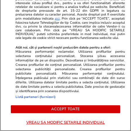
Timișoara
interesele si/sau profilul dvs., pentru a va oferi functionalitati aferente
retelelor de socializare si pentru a analiza traficul pe website. Beneficiati
de drepturile prevazute de art. 15-22 din GDPR in legatura cu
prelucrarea datelor cu caracter personal. Aceste drepturi pot fi exercitate
prin modalitatea indicata
aici
. Prin click pe “ACCEPT TOATE”, acceptati
Știri România
15:43
folosirea tuturor Tehnologiilor de tip Cookie, care implica inclusiv acceptul
Prima sentință în „jaful secolului” la Timișoara.
dvs. cu privire la stocarea/accesarea informatiilor de catre Vendor-ii cu
care colaboram. Prin click pe “VREAU SA MODIFIC SETARILE
INDIVIDUAL” puteti schimba preferintele in mod individual, mai putin
Pedepsele primite de hoții care au furat 10
cele legate de cookie strict necesare pentru functionarea website-ului.
milioane de lei din sediul Poștei Române
Atât noi, cât și partenerii noștri prelucrăm datele pentru a oferi:
Măsurarea performanței reclamelor. Utilizarea profilurilor pentru
selectarea conținutului personalizat. Stocarea și/sau accesarea
informațiilor de pe un dispozitiv. Dezvoltarea și îmbunătățirea serviciilor.
Știri Externe
15:39
Crearea profilurilor de conținut personalizat. Utilizarea profilurilor pentru
selectarea publicității personalizate. Crearea profilurilor pentru
Marea Roșie e blocată: o navă care transporta
publicitate personalizată. Măsurarea performanței conținutului.
2.000.000 de barili de țiței s-a întors din drum.
Înțelegerea publicului prin statistici sau combinații de date din surse
diferite. Utilizarea datelor limitate pentru a selecta conținutul. Utilizarea
Petrolul ar putea exploda la 120 de dolari
de date limitate pentru a selecta publicitatea. Date precise de geolocație
și identificarea prin scanarea dispozitivului.
Listă parteneri (furnizori)
Politică
15:26
ACCEPT TOATE
PSD a cerut amânarea majorării cotei de TVA
la 21% pentru locuințe noi până la 1
VREAU SA MODIFIC SETARILE INDIVIDUAL
octombrie 2026, spune Sorin Grindeanu |