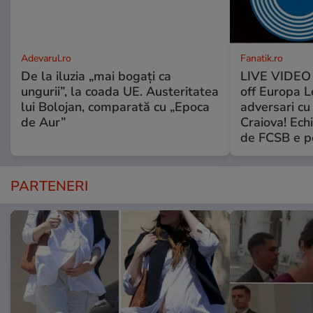
Adevarul.ro
Fanatik.ro
De la iluzia „mai bogați ca
LIVE VIDEO t
ungurii”, la coada UE. Austeritatea
off Europa L
lui Bolojan, comparată cu „Epoca
adversari cu
de Aur”
Craiova! Echi
de FCSB e pe
PARTENERI