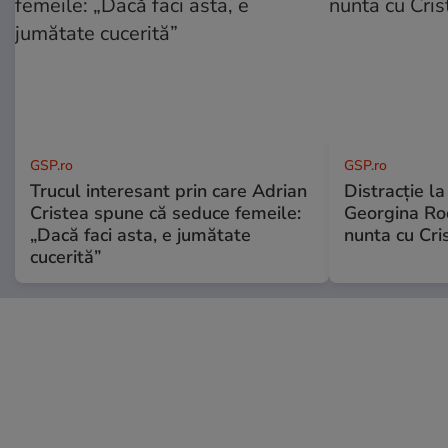
GSP.ro
GSP.ro
Trucul interesant prin care Adrian
Distracție l
Cristea spune că seduce femeile:
Georgina Rod
„Dacă faci asta, e jumătate
nunta cu Cri
cucerită”