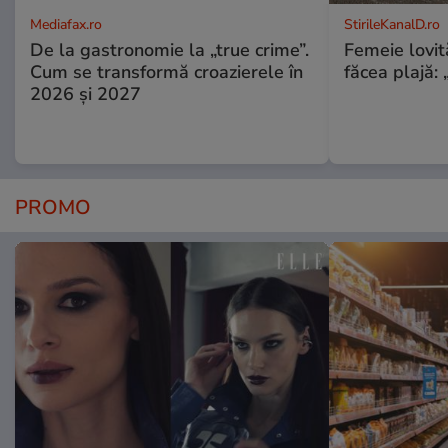
Mediafax.ro
StirileKanalD.ro
De la gastronomie la „true crime”.
Femeie lovit
Cum se transformă croazierele în
făcea plajă: „
2026 și 2027
PROMO