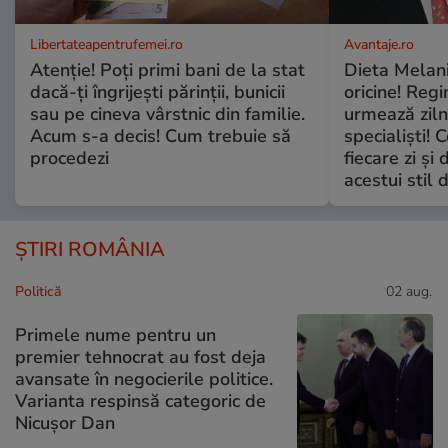
Libertateapentrufemei.ro
Avantaje.ro
Atenție! Poți primi bani de la stat
Dieta Melan
dacă-ți îngrijești părinții, bunicii
oricine! Regi
sau pe cineva vârstnic din familie.
urmează zilni
Acum s-a decis! Cum trebuie să
specialiști! 
procedezi
fiecare zi și 
acestui stil 
ȘTIRI ROMÂNIA
Politică
02 aug.
Primele nume pentru un
premier tehnocrat au fost deja
avansate în negocierile politice.
Varianta respinsă categoric de
Nicușor Dan