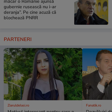
măcar o Românie ajunsă
gubernie rusească nu i-ar
deranja”. Pe cine acuză că
blochează PNRR
PARTENERI
ZiaruldeIasi.ro
Fanatik.ro
Motivul interesant pentru care o
Dezvăluiri de