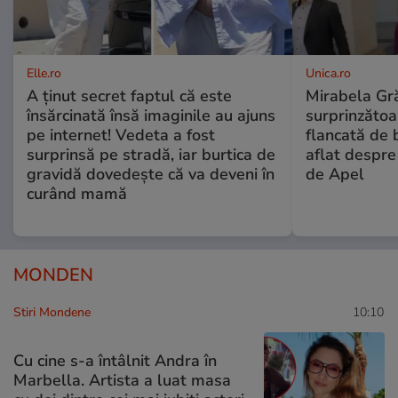
Elle.ro
Unica.ro
A ținut secret faptul că este
Mirabela Gră
însărcinată însă imaginile au ajuns
surprinzătoar
pe internet! Vedeta a fost
flancată de 
surprinsă pe stradă, iar burtica de
aflat despre
gravidă dovedește că va deveni în
de Apel
curând mamă
MONDEN
Stiri Mondene
10:10
Cu cine s-a întâlnit Andra în
Marbella. Artista a luat masa