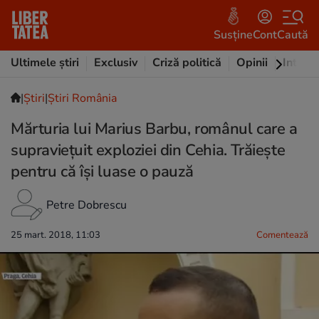
Susține
Cont
Caută
Ultimele știri
Exclusiv
Criză politică
Opinii
Intervi
|
Ştiri
|
Știri România
Mărturia lui Marius Barbu, românul care a
supraviețuit exploziei din Cehia. Trăiește
pentru că își luase o pauză
Petre Dobrescu
25 mart. 2018, 11:03
Comentează