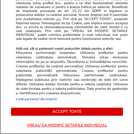
interesele si/sau profilul dvs., pentru a va oferi functionalitati aferente
retelelor de socializare si pentru a analiza traficul pe website. Beneficiati
Bani și Afaceri
08:19
de drepturile prevazute de art. 15-22 din GDPR in legatura cu
prelucrarea datelor cu caracter personal. Aceste drepturi pot fi exercitate
Radu Miruță spune că proiectul mare care
prin modalitatea indicata
aici
. Prin click pe “ACCEPT TOATE”, acceptati
folosirea tuturor Tehnologiilor de tip Cookie, care implica inclusiv acceptul
putea salva Dunărea e blocat într-un sertar de
dvs. cu privire la stocarea/accesarea informatiilor de catre Vendor-ii cu
care colaboram. Prin click pe “VREAU SA MODIFIC SETARILE
la Ministerul Transporturilor
INDIVIDUAL” puteti schimba preferintele in mod individual, mai putin
cele legate de cookie strict necesare pentru functionarea website-ului.
Atât noi, cât și partenerii noștri prelucrăm datele pentru a oferi:
Știri Locale
07:25
Măsurarea performanței reclamelor. Utilizarea profilurilor pentru
selectarea conținutului personalizat. Stocarea și/sau accesarea
Întreruperi de curent în București, Ilfov și
informațiilor de pe un dispozitiv. Dezvoltarea și îmbunătățirea serviciilor.
Crearea profilurilor de conținut personalizat. Utilizarea profilurilor pentru
Giurgiu în perioada 3-9 august 2026. Lista
selectarea publicității personalizate. Crearea profilurilor pentru
publicitate personalizată. Măsurarea performanței conținutului.
străzilor afectate
Înțelegerea publicului prin statistici sau combinații de date din surse
diferite. Utilizarea datelor limitate pentru a selecta conținutul. Utilizarea
de date limitate pentru a selecta publicitatea. Date precise de geolocație
și identificarea prin scanarea dispozitivului.
Horoscop
02 aug.
Listă parteneri (furnizori)
Horoscop 3 august 2026. Gemenii primesc
ACCEPT TOATE
vești contradictorii din cercul de prieteni,
informațiile pe care le primesc sunt la fel
VREAU SA MODIFIC SETARILE INDIVIDUAL