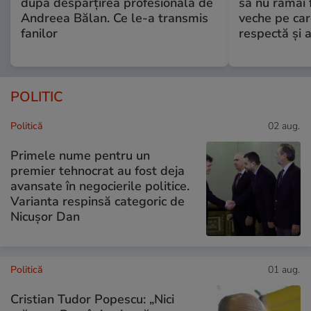
după despărțirea profesională de
să nu rămâi f
Andreea Bălan. Ce le-a transmis
veche pe car
fanilor
respectă și a
POLITIC
Politică
02 aug.
Primele nume pentru un
premier tehnocrat au fost deja
avansate în negocierile politice.
Varianta respinsă categoric de
Nicușor Dan
Politică
01 aug.
Cristian Tudor Popescu: „Nici