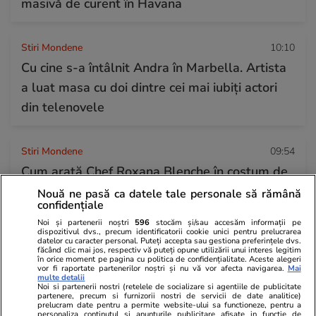
masivă de curent în Havana
Stiri Mondene
10:10
Cu cine s-a întâlnit Andra în Marbella. Artista
a luat masa cu doi dintre cei mai iubiți actori
din telenovele
Stiri Mondene
09:54
Cum arată Chef Roxana Blenche în costum de
baie, după ce a slăbit 25 de kilograme. Regula
Nouă ne pasă ca datele tale personale să rămână
confidențiale
pe care o respectă în fiecare dimineață
Noi și partenerii noștri
596
stocăm și/sau accesăm informații pe
dispozitivul dvs., precum identificatorii cookie unici pentru prelucrarea
datelor cu caracter personal. Puteți accepta sau gestiona preferințele dvs.
făcând clic mai jos, respectiv vă puteți opune utilizării unui interes legitim
Citește mai multe
în orice moment pe pagina cu politica de confidențialitate. Aceste alegeri
vor fi raportate partenerilor noștri și nu vă vor afecta navigarea.
Mai
multe detalii
Noi si partenerii nostri (retelele de socializare si agentiile de publicitate
partenere, precum si furnizorii nostri de servicii de date analitice)
TRENDING
prelucram date pentru a permite website-ului sa functioneze, pentru a
personaliza continutul si anunturile publicitare afisate in functie de