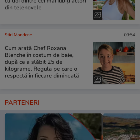
cu doi dintre cei mai iubiți actori
din telenovele
Stiri Mondene
09:54
Cum arată Chef Roxana
Blenche în costum de baie,
după ce a slăbit 25 de
kilograme. Regula pe care o
respectă în fiecare dimineață
PARTENERI