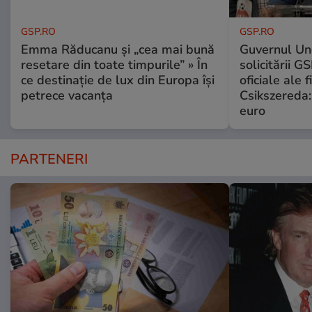
GSP.RO
GSP.RO
Emma Răducanu și „cea mai bună
Guvernul Ung
resetare din toate timpurile” » În
solicitării G
ce destinație de lux din Europa își
oficiale ale f
petrece vacanța
Csikszereda:
euro
PARTENERI