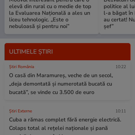
elevă din rural cu o medie de top
politice al l
la Evaluarea Națională a ales un
l-a băgat în
liceu tehnologic. „Este o
au certat! N
nebuloasă și pentru noi”
șef”
ULTIMELE ȘTIRI
Știri România
10:22
O casă din Maramureș, veche de un secol,
„deja demontată și numerotată bucată cu
bucată”, se vinde cu 3.500 de euro
Știri Externe
10:11
Cuba a rămas complet fără energie electrică.
Colaps total al rețelei naționale și pană