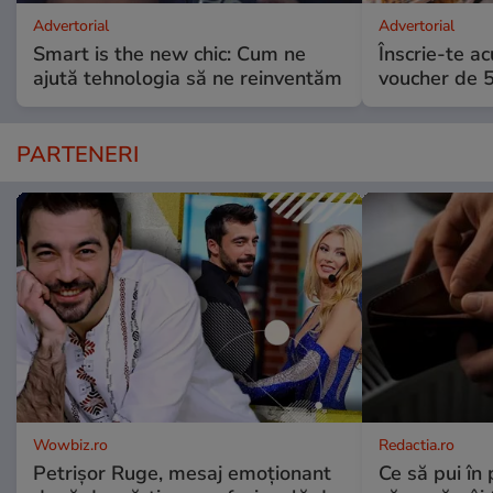
Advertorial
Advertorial
Smart is the new chic: Cum ne
Înscrie-te ac
ajută tehnologia să ne reinventăm
voucher de 5
PARTENERI
Wowbiz.ro
Redactia.ro
Petrișor Ruge, mesaj emoționant
Ce să pui în 