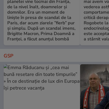
planetei vine tocmai din Franța,
mai avem vo
de la nivel înalt, doamnelor și
vederea astf
domnilor. Era un moment de
comportamen
liniște în presa de scandal de la
critică derap
Paris, dar acum ziarele ”fierb” pur
Rogobete la
și simplu. După un scandal imens,
endocrinolog
Brigitte Macron, Prima Doamnă a
este accepta
Franței, a făcut anunțul bombă
a stârnit valu
GSP