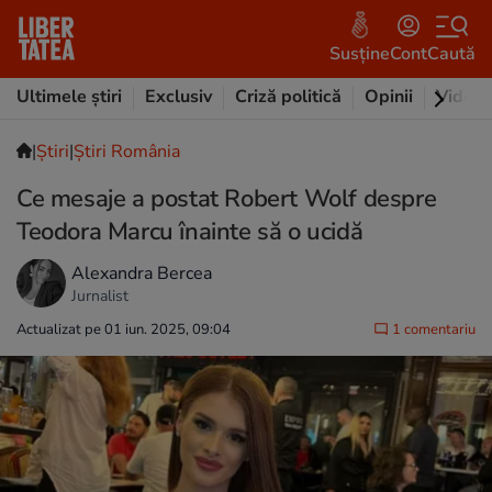
Susține
Cont
Caută
Ultimele știri
Exclusiv
Criză politică
Opinii
Video
|
Ştiri
|
Știri România
Ce mesaje a postat Robert Wolf despre
Teodora Marcu înainte să o ucidă
Alexandra Bercea
Jurnalist
Actualizat pe 01 iun. 2025, 09:04
1 comentariu