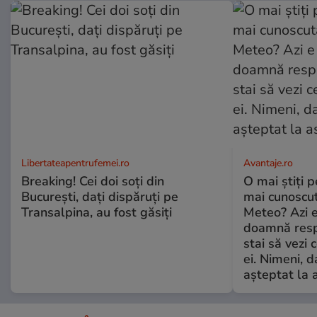
Libertateapentrufemei.ro
Avantaje.ro
Breaking! Cei doi soți din
O mai știți 
București, dați dispăruți pe
mai cunoscu
Transalpina, au fost găsiți
Meteo? Azi e
doamnă respe
stai să vezi 
ei. Nimeni, d
așteptat la 