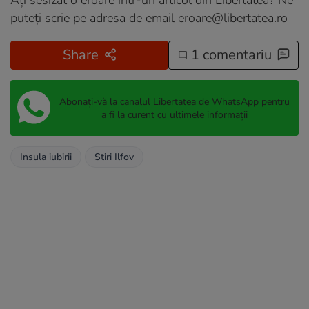
Ați sesizat o eroare într-un articol din Libertatea? Ne
puteți scrie pe adresa de email
eroare@libertatea.ro
Share
1 comentariu
Abonați-vă la canalul Libertatea de WhatsApp pentru
a fi la curent cu ultimele informații
Insula iubirii
Stiri Ilfov