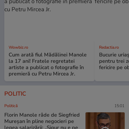
Wowbiz.ro
Redactia.ro
Cum arată fiul Mădălinei Manole
Bucurie uria
la 17 ani! Fratele regretatei
pentru trei z
artiste a publicat o fotografie în
fericire pe o
premieră cu Petru Mircea Jr.
POLITIC
Politică
15:01
Florin Manole râde de Siegfried
Mureșan în pline negocieri pe
legea salarizării: „Sigur nu e pe