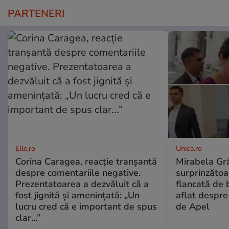
PARTENERI
Elle.ro
Unica.ro
Corina Caragea, reacție tranșantă
Mirabela Gră
despre comentariile negative.
surprinzătoar
Prezentatoarea a dezvăluit că a
flancată de 
fost jignită și amenințată: „Un
aflat despre
lucru cred că e important de spus
de Apel
clar...”