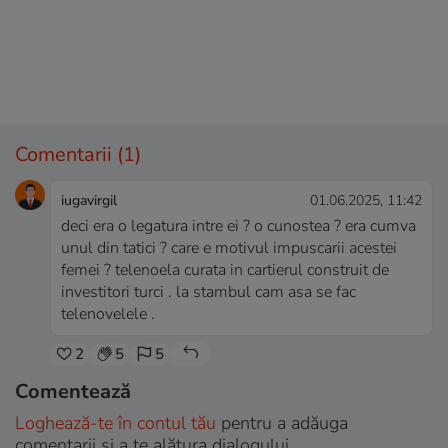
Comentarii
(1)
iugavirgil
01.06.2025, 11:42
deci era o legatura intre ei ? o cunostea ? era cumva
unul din tatici ? care e motivul impuscarii acestei
femei ? telenoela curata in cartierul construit de
investitori turci . la stambul cam asa se fac
telenovelele .
2
5
5
Comentează
Loghează-te în contul tău
pentru a adăuga
comentarii și a te alătura dialogului.