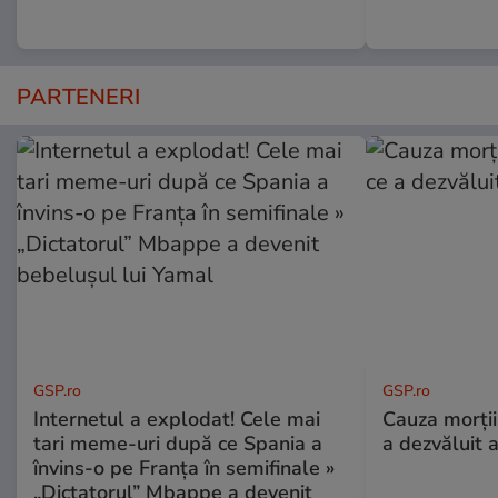
PARTENERI
GSP.ro
GSP.ro
Internetul a explodat! Cele mai
Cauza morții
tari meme-uri după ce Spania a
a dezvăluit 
învins-o pe Franța în semifinale »
„Dictatorul” Mbappe a devenit