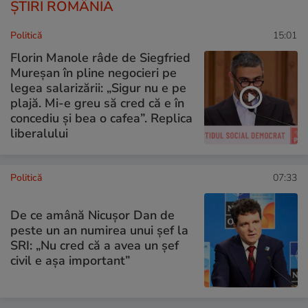
ȘTIRI ROMÂNIA
Politică
15:01
Florin Manole râde de Siegfried
Mureșan în pline negocieri pe
legea salarizării: „Sigur nu e pe
plajă. Mi-e greu să cred că e în
concediu și bea o cafea”. Replica
liberalului
Politică
07:33
De ce amână Nicușor Dan de
peste un an numirea unui șef la
SRI: „Nu cred că a avea un şef
civil e așa important”