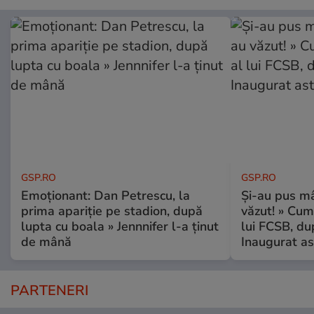
GSP.RO
GSP.RO
Emoționant: Dan Petrescu, la
Și-au pus mâ
prima apariție pe stadion, după
văzut! » Cum
lupta cu boala » Jennnifer l-a ținut
lui FCSB, du
de mână
Inaugurat as
PARTENERI