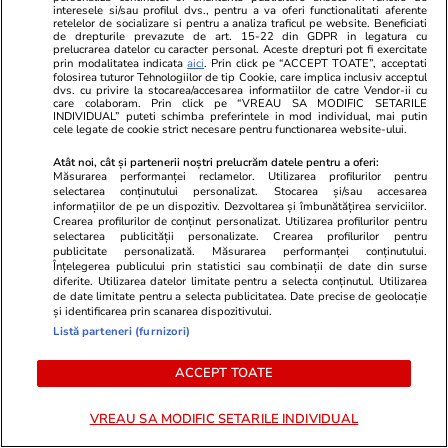
interesele si/sau profilul dvs., pentru a va oferi functionalitati aferente
retelelor de socializare si pentru a analiza traficul pe website. Beneficiati
de drepturile prevazute de art. 15-22 din GDPR in legatura cu
prelucrarea datelor cu caracter personal. Aceste drepturi pot fi exercitate
prin modalitatea indicata
aici
. Prin click pe “ACCEPT TOATE”, acceptati
folosirea tuturor Tehnologiilor de tip Cookie, care implica inclusiv acceptul
dvs. cu privire la stocarea/accesarea informatiilor de catre Vendor-ii cu
care colaboram. Prin click pe “VREAU SA MODIFIC SETARILE
INDIVIDUAL” puteti schimba preferintele in mod individual, mai putin
cele legate de cookie strict necesare pentru functionarea website-ului.
ZiaruldeIasi.ro
Fanatik.ro
Atât noi, cât și partenerii noștri prelucrăm datele pentru a oferi:
Măsurarea performanței reclamelor. Utilizarea profilurilor pentru
Proiectul imobiliar pregătit lângă
Fostul mare 
selectarea conținutului personalizat. Stocarea și/sau accesarea
Lidl Moara de Foc este scos la
Ilie Năstase:
informațiilor de pe un dispozitiv. Dezvoltarea și îmbunătățirea serviciilor.
Crearea profilurilor de conținut personalizat. Utilizarea profilurilor pentru
vânzare. Dezvoltatorul este
pensie de 6.
selectarea publicității personalizate. Crearea profilurilor pentru
asociat în piață cu un alt proiect
Tăiem de la 
publicitate personalizată. Măsurarea performanței conținutului.
Înțelegerea publicului prin statistici sau combinații de date din surse
de anvergură
dar avem ba
diferite. Utilizarea datelor limitate pentru a selecta conținutul. Utilizarea
de date limitate pentru a selecta publicitatea. Date precise de geolocație
și identificarea prin scanarea dispozitivului.
Listă parteneri (furnizori)
ULTIMELE ȘTIRI
ACCEPT TOATE
Fotbal
18:48
VREAU SA MODIFIC SETARILE INDIVIDUAL
La ce oră e Franța – Anglia, finala mică de la