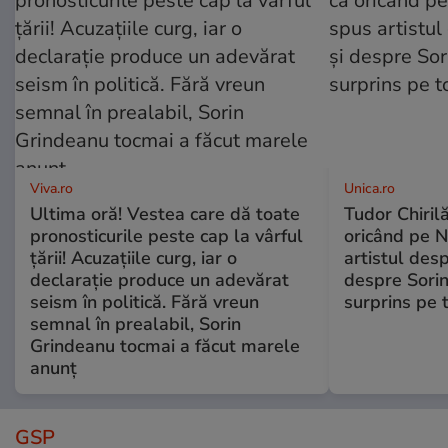
Viva.ro
Unica.ro
Ultima oră! Vestea care dă toate
Tudor Chiril
pronosticurile peste cap la vârful
oricând pe N
țării! Acuzațiile curg, iar o
artistul desp
declarație produce un adevărat
despre Sorin
seism în politică. Fără vreun
surprins pe 
semnal în prealabil, Sorin
Grindeanu tocmai a făcut marele
anunț
GSP