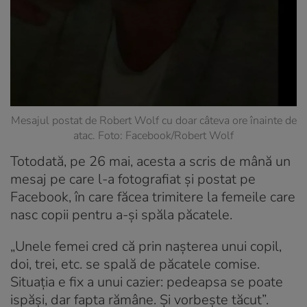
Mesajul postat de Robert Wolf cu doar câteva ore înainte de
atac. Foto: Facebook/Robert Wolf
Totodată, pe 26 mai, acesta a scris de mână un
mesaj pe care l-a fotografiat și postat pe
Facebook, în care făcea trimitere la femeile care
nasc copii pentru a-și spăla păcatele.
„Unele femei cred că prin nașterea unui copil,
doi, trei, etc. se spală de păcatele comise.
Situația e fix a unui cazier: pedeapsa se poate
ispăși, dar fapta rămâne. Și vorbește tăcut”.