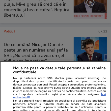
plajă. Mi-e greu să cred că e în
concediu și bea o cafea”. Replica
liberalului
Politică
07:33
De ce amână Nicușor Dan de
peste un an numirea unui șef la
SRI: „Nu cred că a avea un şef
civil e așa important”
Nouă ne pasă ca datele tale personale să rămână
confidențiale
Noi și partenerii noștri
596
stocăm și/sau accesăm informații pe
dispozitivul dvs., precum identificatorii cookie unici pentru prelucrarea
PARTENERI
datelor cu caracter personal. Puteți accepta sau gestiona preferințele dvs.
făcând clic mai jos, respectiv vă puteți opune utilizării unui interes legitim
în orice moment pe pagina cu politica de confidențialitate. Aceste alegeri
vor fi raportate partenerilor noștri și nu vă vor afecta navigarea.
Mai
multe detalii
Noi si partenerii nostri (retelele de socializare si agentiile de publicitate
partenere, precum si furnizorii nostri de servicii de date analitice)
prelucram date pentru a permite website-ului sa functioneze, pentru a
personaliza continutul si anunturile publicitare afisate in functie de