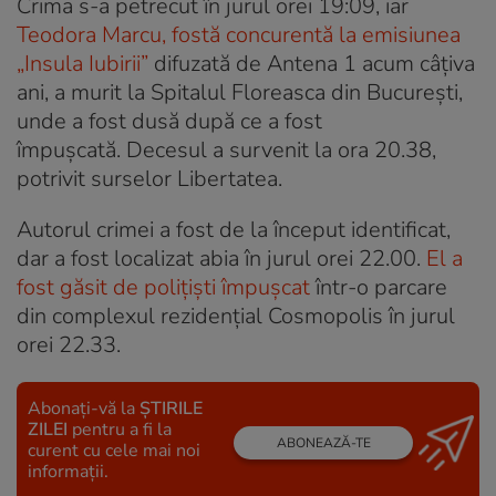
Crima s-a petrecut în jurul orei 19:09, iar
Teodora Marcu, fostă concurentă la emisiunea
„Insula Iubirii”
difuzată de Antena 1 acum câțiva
ani, a murit la Spitalul Floreasca din București,
unde a fost dusă după ce a fost
împușcată. Decesul a survenit la ora 20.38,
potrivit surselor Libertatea.
Autorul crimei a fost de la început identificat,
dar a fost localizat abia în jurul orei 22.00.
El a
fost găsit de polițiști împușcat
într-o parcare
din complexul rezidențial Cosmopolis în jurul
orei 22.33.
Abonați-vă la
ȘTIRILE
ZILEI
pentru a fi la
ABONEAZĂ-TE
curent cu cele mai noi
informații.