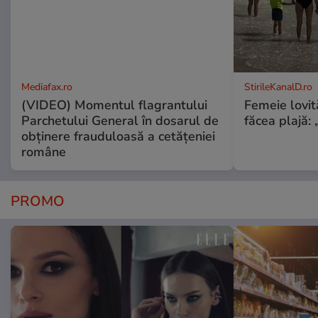
Mediafax.ro
StirileKanalD.ro
(VIDEO) Momentul flagrantului
Femeie lovit
Parchetului General în dosarul de
făcea plajă: „
obținere frauduloasă a cetățeniei
române
PROMO