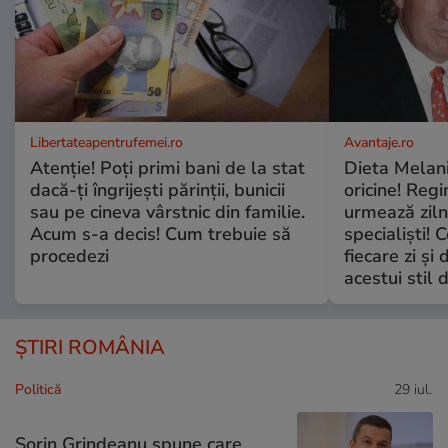
Libertateapentrufemei.ro
Avantaje.ro
Atenție! Poți primi bani de la stat
Dieta Melan
dacă-ți îngrijești părinții, bunicii
oricine! Regi
sau pe cineva vârstnic din familie.
urmează zilni
Acum s-a decis! Cum trebuie să
specialiști! 
procedezi
fiecare zi și 
acestui stil 
ȘTIRI ROMÂNIA
Politică
29 iul.
Sorin Grindeanu spune care