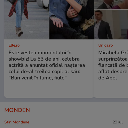
Elle.ro
Unica.ro
Este vestea momentului în
Mirabela Gră
showbiz! La 53 de ani, celebra
surprinzătoar
actriță a anunțat oficial nașterea
flancată de 
celui de-al treilea copil al său:
aflat despre
"Bun venit în lume, fiule"
de Apel
MONDEN
Stiri Mondene
29 iul.