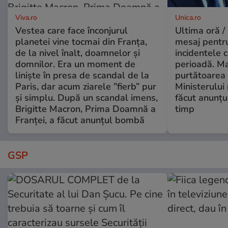
Viva.ro
Unica.ro
Vestea care face înconjurul
Ultima oră /
planetei vine tocmai din Franța,
mesaj pentr
de la nivel înalt, doamnelor și
incidentele 
domnilor. Era un moment de
perioadă. Ma
liniște în presa de scandal de la
purtătoarea 
Paris, dar acum ziarele ”fierb” pur
Ministerului
și simplu. După un scandal imens,
făcut anunțu
Brigitte Macron, Prima Doamnă a
timp
Franței, a făcut anunțul bombă
GSP