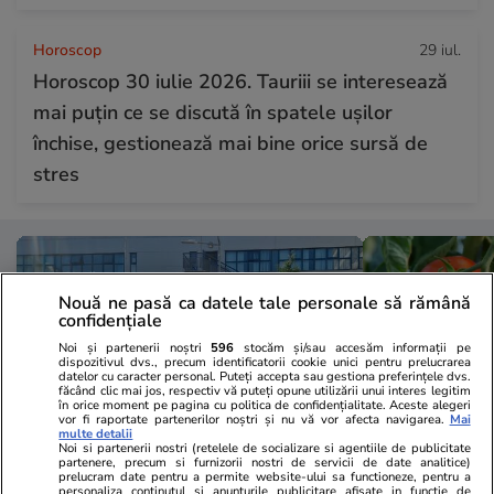
Horoscop
29 iul.
Horoscop 30 iulie 2026. Tauriii se interesează
mai puțin ce se discută în spatele ușilor
închise, gestionează mai bine orice sursă de
stres
Nouă ne pasă ca datele tale personale să rămână
confidențiale
Noi și partenerii noștri
596
stocăm și/sau accesăm informații pe
dispozitivul dvs., precum identificatorii cookie unici pentru prelucrarea
datelor cu caracter personal. Puteți accepta sau gestiona preferințele dvs.
făcând clic mai jos, respectiv vă puteți opune utilizării unui interes legitim
în orice moment pe pagina cu politica de confidențialitate. Aceste alegeri
vor fi raportate partenerilor noștri și nu vă vor afecta navigarea.
Mai
multe detalii
Noi si partenerii nostri (retelele de socializare si agentiile de publicitate
partenere, precum si furnizorii nostri de servicii de date analitice)
prelucram date pentru a permite website-ului sa functioneze, pentru a
Sănătate și Fitness
29 iul.
Lifestyle
personaliza continutul si anunturile publicitare afisate in functie de