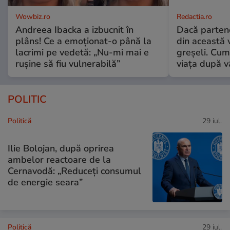
Wowbiz.ro
Redactia.ro
Andreea Ibacka a izbucnit în
Dacă parten
plâns! Ce a emoționat-o până la
din această v
lacrimi pe vedetă: „Nu-mi mai e
greșeli. Cum 
rușine să fiu vulnerabilă”
viața după v
POLITIC
Politică
29 iul.
Ilie Bolojan, după oprirea
ambelor reactoare de la
Cernavodă: „Reduceți consumul
de energie seara”
Politică
29 iul.