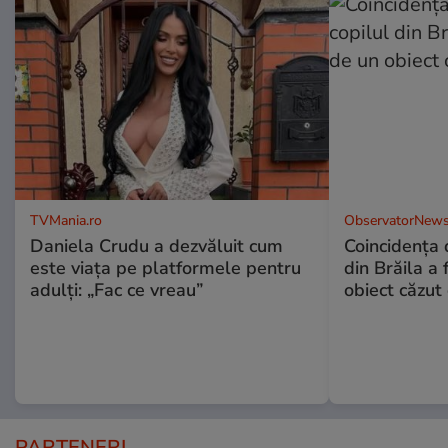
TVMania.ro
ObservatorNews
Daniela Crudu a dezvăluit cum
Coincidența d
este viața pe platformele pentru
din Brăila a 
adulți: „Fac ce vreau”
obiect căzut 
PARTENERI