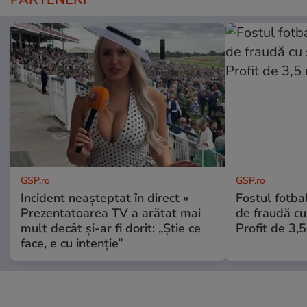
GSP.ro
GSP.ro
Incident neașteptat în direct »
Fostul fotba
Prezentatoarea TV a arătat mai
de fraudă cu 
mult decât și-ar fi dorit: „Știe ce
Profit de 3,
face, e cu intenție”