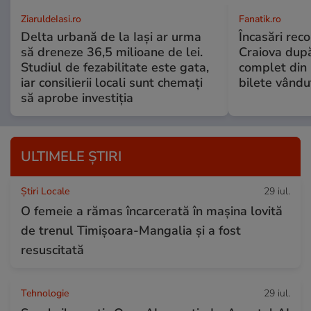
ZiaruldeIasi.ro
Fanatik.ro
Delta urbană de la Iași ar urma
Încasări reco
să dreneze 36,5 milioane de lei.
Craiova dup
Studiul de fezabilitate este gata,
complet din 
iar consilierii locali sunt chemați
bilete vându
să aprobe investiția
ULTIMELE ȘTIRI
Știri Locale
29 iul.
O femeie a rămas încarcerată în mașina lovită
de trenul Timișoara-Mangalia şi a fost
resuscitată
Tehnologie
29 iul.