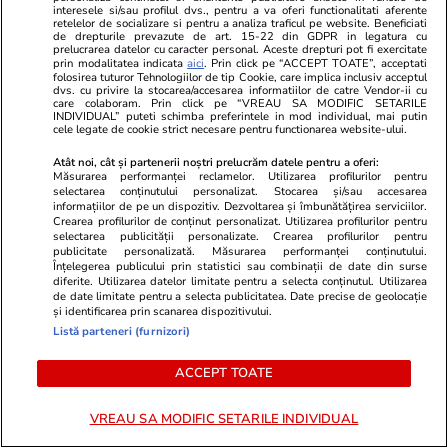
interesele si/sau profilul dvs., pentru a va oferi functionalitati aferente
A doua zi de grevă în Sănătate:
Ce contează
retelelor de socializare si pentru a analiza traficul pe website. Beneficiati
de drepturile prevazute de art. 15-22 din GDPR in legatura cu
„Avem colegi care ne-au murit în
cumpără o ro
prelucrarea datelor cu caracter personal. Aceste drepturi pot fi exercitate
prin modalitatea indicata
aici
. Prin click pe “ACCEPT TOATE”, acceptati
spital”. Mărturii cutremurătoare
favorita pen
folosirea tuturor Tehnologiilor de tip Cookie, care implica inclusiv acceptul
dvs. cu privire la stocarea/accesarea informatiilor de catre Vendor-ii cu
care colaboram. Prin click pe “VREAU SA MODIFIC SETARILE
de la Spitalul Bagdasar-Arseni
INDIVIDUAL” puteti schimba preferintele in mod individual, mai putin
cele legate de cookie strict necesare pentru functionarea website-ului.
Atât noi, cât și partenerii noștri prelucrăm datele pentru a oferi:
Măsurarea performanței reclamelor. Utilizarea profilurilor pentru
Lifestyle
26 iul.
selectarea conținutului personalizat. Stocarea și/sau accesarea
informațiilor de pe un dispozitiv. Dezvoltarea și îmbunătățirea serviciilor.
Crearea profilurilor de conținut personalizat. Utilizarea profilurilor pentru
selectarea publicității personalizate. Crearea profilurilor pentru
Ploaia de meteori Delta
publicitate personalizată. Măsurarea performanței conținutului.
Înțelegerea publicului prin statistici sau combinații de date din surse
Aquaride 2026: când o poți
diferite. Utilizarea datelor limitate pentru a selecta conținutul. Utilizarea
de date limitate pentru a selecta publicitatea. Date precise de geolocație
vedea cel mai bine
și identificarea prin scanarea dispozitivului.
Listă parteneri (furnizori)
ACCEPT TOATE
Lifestyle
27 iul.
VREAU SA MODIFIC SETARILE INDIVIDUAL