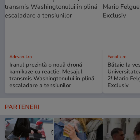
Adevarul.ro
Fanatik.ro
Iranul prezintă o nouă dronă
Bătaie la ve
kamikaze cu reacție. Mesajul
Universitate
transmis Washingtonului în plină
2! Mario Fel
escaladare a tensiunilor
Exclusiv
PARTENERI