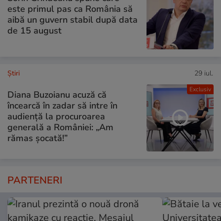
este primul pas ca România să
aibă un guvern stabil după data
de 15 august
Ştiri
29 iul.
Exclusiv
Diana Buzoianu acuză că
încearcă în zadar să intre în
audiență la procuroarea
generală a României: „Am
rămas șocată!”
PARTENERI