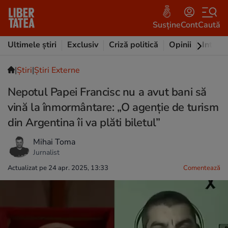
Susține
Cont
Caută
Ultimele știri
Exclusiv
Criză politică
Opinii
Intervi
|
Ştiri
|
Știri Externe
Nepotul Papei Francisc nu a avut bani să
vină la înmormântare: „O agenție de turism
din Argentina îi va plăti biletul”
Mihai Toma
Jurnalist
Actualizat pe 24 apr. 2025, 13:33
Comentează