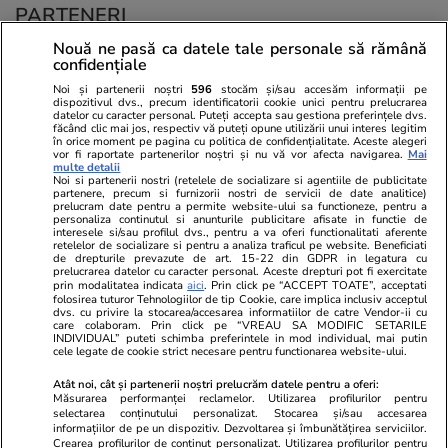
PARTENERI
Nouă ne pasă ca datele tale personale să rămână
confidențiale
Noi și partenerii noștri
596
stocăm și/sau accesăm informații pe
dispozitivul dvs., precum identificatorii cookie unici pentru prelucrarea
datelor cu caracter personal. Puteți accepta sau gestiona preferințele dvs.
făcând clic mai jos, respectiv vă puteți opune utilizării unui interes legitim
în orice moment pe pagina cu politica de confidențialitate. Aceste alegeri
vor fi raportate partenerilor noștri și nu vă vor afecta navigarea.
Mai
multe detalii
Noi si partenerii nostri (retelele de socializare si agentiile de publicitate
partenere, precum si furnizorii nostri de servicii de date analitice)
prelucram date pentru a permite website-ului sa functioneze, pentru a
personaliza continutul si anunturile publicitare afisate in functie de
interesele si/sau profilul dvs., pentru a va oferi functionalitati aferente
retelelor de socializare si pentru a analiza traficul pe website. Beneficiati
de drepturile prevazute de art. 15-22 din GDPR in legatura cu
prelucrarea datelor cu caracter personal. Aceste drepturi pot fi exercitate
Viva.ro
Unica.ro
prin modalitatea indicata
aici
. Prin click pe “ACCEPT TOATE”, acceptati
folosirea tuturor Tehnologiilor de tip Cookie, care implica inclusiv acceptul
Ce s-a aflat despre prima soție a lui Claudiu
Nu și ei! S-au de
dvs. cu privire la stocarea/accesarea informatiilor de catre Vendor-ii cu
Manda i-a suprins pe toți! Dar mai ales gestul
căsnicie! Cei doi
care colaboram. Prin click pe “VREAU SA MODIFIC SETARILE
făcut de Olguța pentru mama copilului
secret. Nimeni n
INDIVIDUAL” puteti schimba preferintele in mod individual, mai putin
cele legate de cookie strict necesare pentru functionarea website-ului.
soțului e chiar cir...
motiv al separării
Atât noi, cât și partenerii noștri prelucrăm datele pentru a oferi:
Măsurarea performanței reclamelor. Utilizarea profilurilor pentru
selectarea conținutului personalizat. Stocarea și/sau accesarea
© 2026 Ringier Romania. Toate drepturile rezervate
informațiilor de pe un dispozitiv. Dezvoltarea și îmbunătățirea serviciilor.
Crearea profilurilor de conținut personalizat. Utilizarea profilurilor pentru