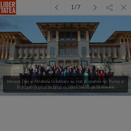
1
/
7
Nicușor Dan și Mirabela Grădinaru au stat în spatele lui Trump și
Erdogan la poza de grup cu liderii NATO de la Ankara