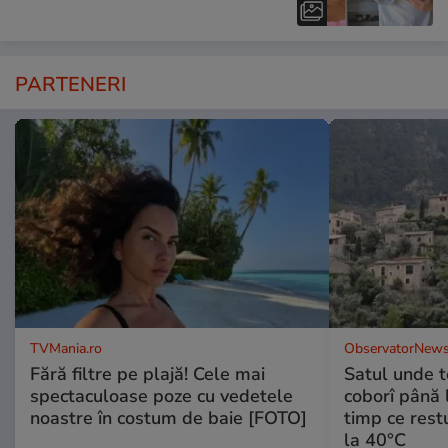
PARTENERI
TVMania.ro
ObservatorNews
Fără filtre pe plajă! Cele mai
Satul unde t
spectaculoase poze cu vedetele
coborî până l
noastre în costum de baie [FOTO]
timp ce rest
la 40°C