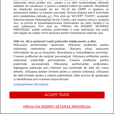
interesele si/sau profilul dvs., pentru a va oferi functionalitati aferente
retelelor de socializare si pentru a analiza traficul pe website. Beneficiati
de drepturile prevazute de art. 15-22 din GDPR in legatura cu
prelucrarea datelor cu caracter personal. Aceste drepturi pot fi exercitate
prin modalitatea indicata
aici
. Prin click pe “ACCEPT TOATE”, acceptati
Lifestyle
04 aug.
folosirea tuturor Tehnologiilor de tip Cookie, care implica inclusiv acceptul
dvs. cu privire la stocarea/accesarea informatiilor de catre Vendor-ii cu
care colaboram. Prin click pe “VREAU SA MODIFIC SETARILE
INDIVIDUAL” puteti schimba preferintele in mod individual, mai putin
cele legate de cookie strict necesare pentru functionarea website-ului.
Cum se scrie corect: bineînțeles
Atât noi, cât și partenerii noștri prelucrăm datele pentru a oferi:
sau bine înțeles
Măsurarea performanței reclamelor. Utilizarea profilurilor pentru
selectarea conținutului personalizat. Stocarea și/sau accesarea
informațiilor de pe un dispozitiv. Dezvoltarea și îmbunătățirea serviciilor.
Crearea profilurilor de conținut personalizat. Utilizarea profilurilor pentru
selectarea publicității personalizate. Crearea profilurilor pentru
publicitate personalizată. Măsurarea performanței conținutului.
Înțelegerea publicului prin statistici sau combinații de date din surse
Bani și Afaceri
03 aug.
diferite. Utilizarea datelor limitate pentru a selecta conținutul. Utilizarea
de date limitate pentru a selecta publicitatea. Date precise de geolocație
și identificarea prin scanarea dispozitivului.
Listă parteneri (furnizori)
Cine poate retrage banii din
ACCEPT TOATE
contul unei persoane decedate
VREAU SA MODIFIC SETARILE INDIVIDUAL