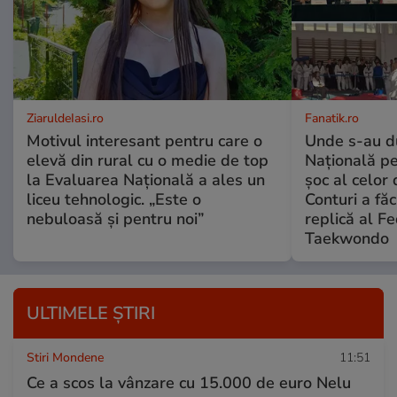
ZiaruldeIasi.ro
Fanatik.ro
Motivul interesant pentru care o
Unde s-au du
elevă din rural cu o medie de top
Națională pe
la Evaluarea Națională a ales un
șoc al celor
liceu tehnologic. „Este o
Conturi a fă
nebuloasă și pentru noi”
replică al F
Taekwondo
ULTIMELE ȘTIRI
Stiri Mondene
11:51
Ce a scos la vânzare cu 15.000 de euro Nelu