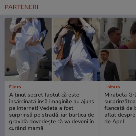
PARTENERI
Elle.ro
Unica.ro
A ținut secret faptul că este
Mirabela Gră
însărcinată însă imaginile au ajuns
surprinzătoar
pe internet! Vedeta a fost
flancată de 
surprinsă pe stradă, iar burtica de
aflat despre
gravidă dovedește că va deveni în
de Apel
curând mamă