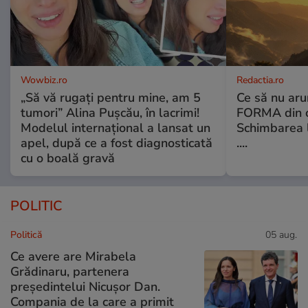
Wowbiz.ro
Redactia.ro
„Să vă rugați pentru mine, am 5
Ce să nu aru
tumori” Alina Pușcău, în lacrimi!
FORMA din c
Modelul internațional a lansat un
Schimbarea l
apel, după ce a fost diagnosticată
....
cu o boală gravă
POLITIC
Politică
05 aug.
Ce avere are Mirabela
Grădinaru, partenera
președintelui Nicușor Dan.
Compania de la care a primit