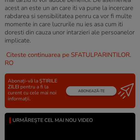
acest an este un an care iti va pune la incercare
rabdarea si sensibilitatea penru ca vor fi multe
momente in care lucrurile nu ies asa cum iti
doresti din cauza unor intarzieri ale persoanelor
implicate.
Citeste continuarea pe SFATULPARINTILOR.
RO
Abonați-vă la
ȘTIRILE
ZILEI
pentru a fi la
ABONEAZĂ-TE
curent cu cele mai noi
informații.
URMĂREȘTE CEL MAI NOU VIDEO