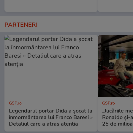
PARTENERI
GSP.ro
GSP.ro
Legendarul portar Dida a șocat la
„Jucăriile me
înmormântarea lui Franco Baresi »
Ronaldo și-a
Detaliul care a atras atenția
25 de milioa