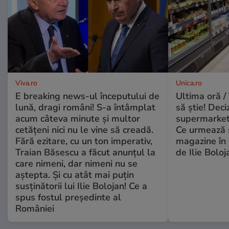
Viva.ro
Unica.ro
E breaking news-ul începutului de
Ultima oră / 
lună, dragi români! S-a întâmplat
să știe! Deci
acum câteva minute și multor
supermarketu
cetățeni nici nu le vine să creadă.
Ce urmează s
Fără ezitare, cu un ton imperativ,
magazine în 
Traian Băsescu a făcut anunțul la
de Ilie Boloj
care nimeni, dar nimeni nu se
aștepta. Și cu atât mai puțin
susținătorii lui Ilie Bolojan! Ce a
spus fostul președinte al
României