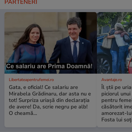
PARTENERI
Libertateapentrufemei.ro
Avantaje.ro
Gata, e oficial! Ce salariu are
Îl știi pe ur
Mirabela Grădinaru, dar asta nu e
piciorul unui
tot! Surpriza uriașă din declarația
pentru femei
de avere! Da, scrie negru pe alb!
căsătorit ime
O cheamă…
amorezat-lul
Fosta lui soț