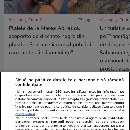
Vacanțe și Cultură
05 aug.
Vacanțe și Cultu
Plajele de la Marea Adriatică,
Un turist a 
acoperite de dischete negre din
pe Transfăgă
plastic: „Sunt un simbol al poluării
de dragoste 
care continuă să amenințe”
Salvamont și
reacționat du
prostul acas
Nouă ne pasă ca datele tale personale să rămână
confidențiale
Bani și Afaceri
04 aug.
Noi și partenerii noștri
596
stocăm și/sau accesăm informații pe
dispozitivul dvs., precum identificatorii cookie unici pentru prelucrarea
datelor cu caracter personal. Puteți accepta sau gestiona preferințele dvs.
făcând clic mai jos, respectiv vă puteți opune utilizării unui interes legitim
în orice moment pe pagina cu politica de confidențialitate. Aceste alegeri
Ce este loud budgeting,
vor fi raportate partenerilor noștri și nu vă vor afecta navigarea.
Mai
multe detalii
tendința financiară populară la
Noi si partenerii nostri (retelele de socializare si agentiile de publicitate
partenere, precum si furnizorii nostri de servicii de date analitice)
generația Z
prelucram date pentru a permite website-ului sa functioneze, pentru a
personaliza continutul si anunturile publicitare afisate in functie de