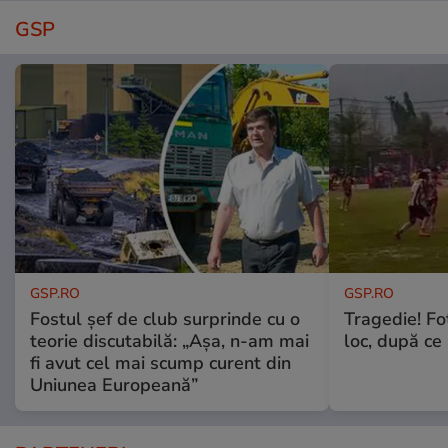
GSP
GSP.RO
GSP.RO
Fostul șef de club surprinde cu o
Tragedie! Fo
teorie discutabilă: „Așa, n-am mai
loc, după ce 
fi avut cel mai scump curent din
Uniunea Europeană”