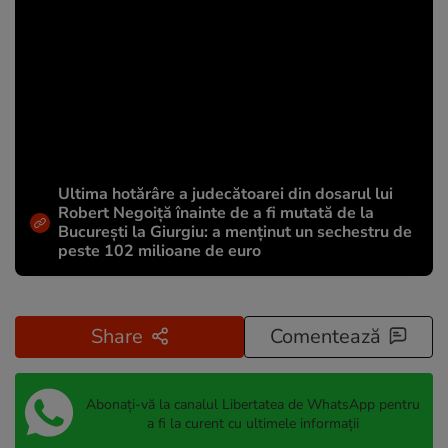
Ultima hotărâre a judecătoarei din dosarul lui
Robert Negoiță înainte de a fi mutată de la
București la Giurgiu: a menținut un sechestru de
peste 102 milioane de euro
Share
Comentează
Abonați-vă la canalul Libertatea de WhatsApp pentru
a fi la curent cu ultimele informații