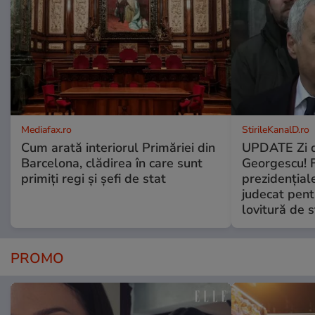
Mediafax.ro
StirileKanalD.ro
Cum arată interiorul Primăriei din
UPDATE Zi d
Barcelona, clădirea în care sunt
Georgescu! F
primiți regi și șefi de stat
prezidențiale
judecat pent
lovitură de s
PROMO